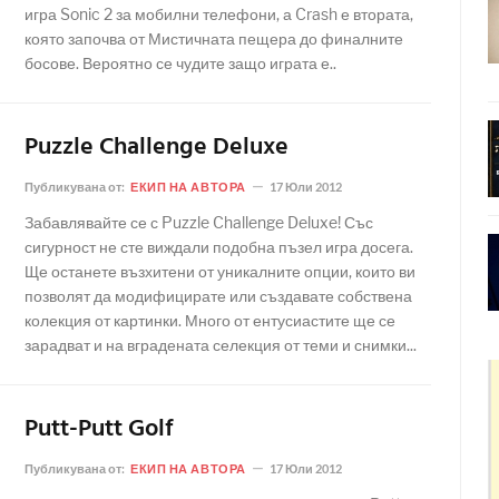
игра Sonic 2 за мобилни телефони, а Crash е втората,
която започва от Мистичната пещера до финалните
босове. Вероятно се чудите защо играта е..
Puzzle Challenge Deluxe
Публикувана от:
ЕКИП НА АВТОРА
17 Юли 2012
Забавлявайте се с Puzzle Challenge Deluxe! Със
сигурност не сте виждали подобна пъзел игра досега.
Ще останете възхитени от уникалните опции, които ви
позволят да модифицирате или създавате собствена
колекция от картинки. Много от ентусиастите ще се
зарадват и на вградената селекция от теми и снимки...
Putt-Putt Golf
Публикувана от:
ЕКИП НА АВТОРА
17 Юли 2012