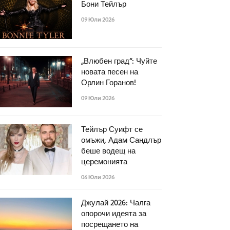
Бони Тейлър
09 Юли 2026
„Влюбен град“: Чуйте
новата песен на
Орлин Горанов!
09 Юли 2026
Тейлър Суифт се
омъжи, Адам Сандлър
беше водещ на
церемонията
06 Юли 2026
Джулай 2026: Чалга
опорочи идеята за
посрещането на