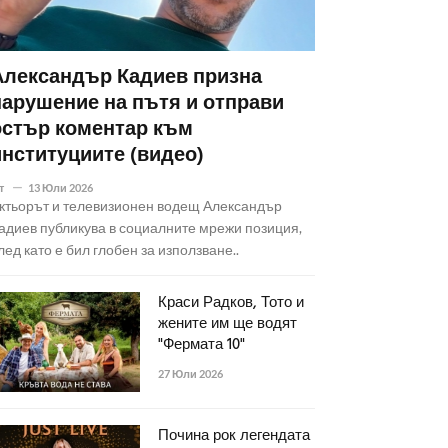
Александър Кадиев призна
нарушение на пътя и отправи
остър коментар към
институциите (видео)
т
13 Юли 2026
ктьорът и телевизионен водещ Александър
адиев публикува в социалните мрежи позиция,
лед като е бил глобен за използване..
Краси Радков, Тото и
жените им ще водят
"Фермата 10"
27 Юли 2026
Почина рок легендата