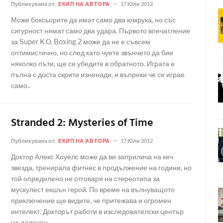
Публикувана от:
ЕКИП НА АВТОРА
17 Юли 2012
Може боксьорите да имат само два юмрука, но със
сигурност нямат само два удара. Първото впечатление
за Super K.O. Boxing 2 може да не е съвсем
оптимистично, но след като чуете звънчето да бие
няколко пъти, ще се убедите в обратното. Играта е
пълна с доста скрити изненади, и въпреки че се играе
само..
Stranded 2: Mysteries of Time
Публикувана от:
ЕКИП НА АВТОРА
17 Юли 2012
Доктор Алекс Хоуелс може да ви заприлича на кеч
звезда, тренирала фитнес в продължение на години, но
той определено не отговаря на стереотипа за
мускулест екшън герой. По време на вълнуващото
приключение ще видите, че притежава и огромен
интелект. Докторът работи в изследователски център
на далечен..