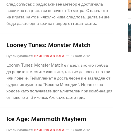
след сблъсък с радиоактивен метеор е достигнала
височина на ръста си повече от 15 метра. С началото
на играта, както и няколко нива след това, целта ви ще
бъде да сте една крачка напред от гигантските..
Looney Tunes: Monster Match
Публикувана от:
ЕКИП НА АВТОРА
17 Юли 2012
Looney Tunes: Monster Match е пъзел, в който трябва
да редите и местите иконките, така че да пасват по три
или повече. Геймплейът е доста лесен и е завладян от
чудесния хумор на "Весели Мелодии". Играе се на
ходове като получавате допълнителен при комбинация
от повече от 3 иконки. Ако съчетаете три..
Ice Age: Mammoth Mayhem
Публикувана от:
ЕКИП НА АВТОРА
17 Юли 2012