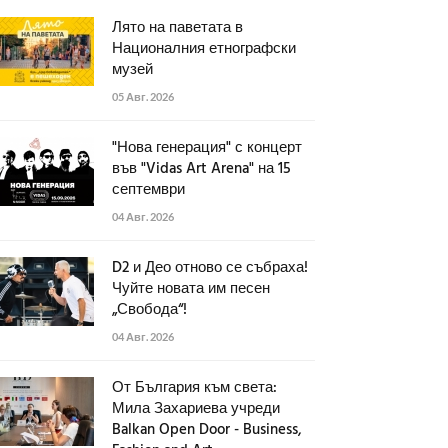
Лято на паветата в
Националния етнографски
музей
05 Авг. 2026
"Нова генерация" с концерт
във "Vidas Art Arena" на 15
септември
04 Авг. 2026
D2 и Део отново се събраха!
Чуйте новата им песен
„Свобода“!
04 Авг. 2026
От България към света:
Мила Захариева учреди
Balkan Open Door - Business,