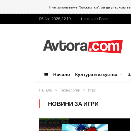
Ние използваме "бисквитки", за да улесним в
06 Авг. 2026, 12:10
Новини от Bpost
Начало
Култура и изкуство
Ш
»
»
Начало
Технологии
Игри
НОВИНИ ЗА ИГРИ