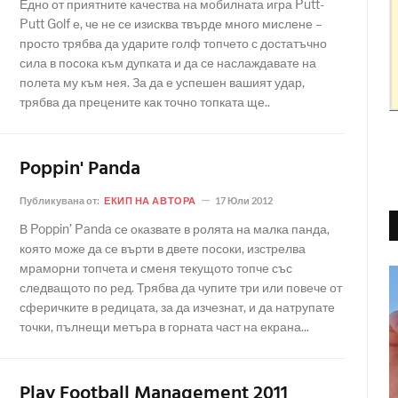
Едно от приятните качества на мобилната игра Putt-
Putt Golf е, че не се изисква твърде много мислене –
просто трябва да ударите голф топчето с достатъчно
сила в посока към дупката и да се наслаждавате на
полета му към нея. За да е успешен вашият удар,
трябва да прецените как точно топката ще..
Poppin' Panda
Публикувана от:
ЕКИП НА АВТОРА
17 Юли 2012
В Poppin’ Panda се оказвате в ролята на малка панда,
която може да се върти в двете посоки, изстрелва
мраморни топчета и сменя текущото топче със
следващото по ред. Трябва да чупите три или повече от
сферичките в редицата, за да изчезнат, и да натрупате
точки, пълнещи метъра в горната част на екрана...
Play Football Management 2011