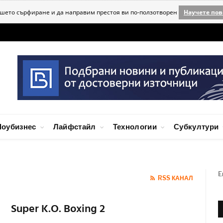
ашето сърфиране и да направим престоя ви по-ползотворен
Научете пов
оубизнес
Лайфстайл
Технологии
Субкултури
E
RSS КАНАЛ
Super K.O. Boxing 2