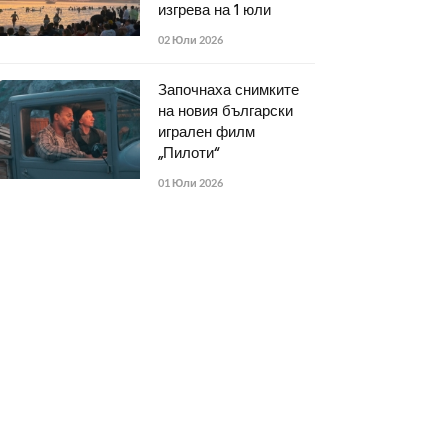
изгрева на 1 юли
02 Юли 2026
Започнаха снимките
на новия български
игрален филм
„Пилоти“
01 Юли 2026