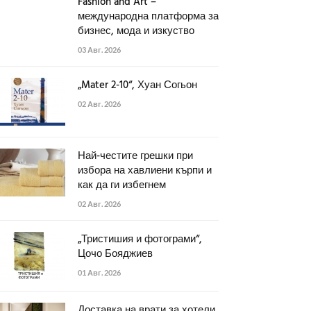
Fashion and Art –
международна платформа за
бизнес, мода и изкуство
03 Авг. 2026
„Mater 2-10“, Хуан Согьон
02 Авг. 2026
Най-честите грешки при
избора на хавлиени кърпи и
как да ги избегнем
02 Авг. 2026
„Тристишия и фотограми“,
Цочо Бояджиев
01 Авг. 2026
Доставка на врати за хотели