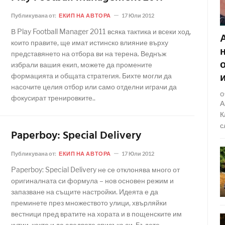
Публикувана от:
ЕКИП НА АВТОРА
17 Юли 2012
В Play Football Manager 2011 всяка тактика и всеки ход,
които правите, ще имат истинско влияние върху
представянето на отбора ви на терена. Веднъж
избрали вашия екип, можете да промените
формацията и общата стратегия. Бихте могли да
насочите целия отбор или само отделни играчи да
О
фокусират тренировките..
А
К
с
Paperboy: Special Delivery
Публикувана от:
ЕКИП НА АВТОРА
17 Юли 2012
Paperboy: Special Delivery не се отклонява много от
оригиналната си формула – нов основен режим и
запазване на същите настройки. Идеята е да
преминете през множеството улици, хвърляйки
вестници пред вратите на хората и в пощенските им
кутии, както и да следвате списъка си. Бъдете