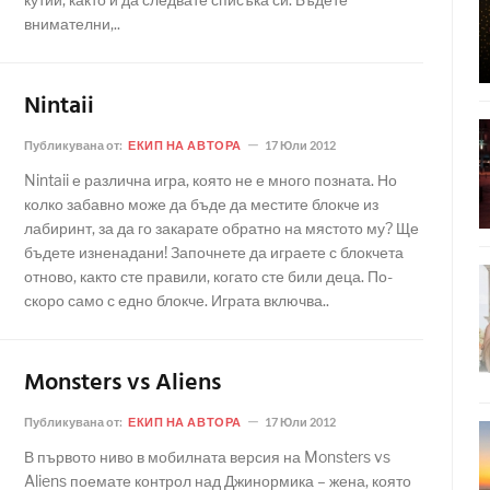
внимателни,..
Nintaii
Публикувана от:
ЕКИП НА АВТОРА
17 Юли 2012
Nintaii е различна игра, която не е много позната. Но
колко забавно може да бъде да местите блокче из
лабиринт, за да го закарате обратно на мястото му? Ще
бъдете изненадани! Започнете да играете с блокчета
отново, както сте правили, когато сте били деца. По-
скоро само с едно блокче. Играта включва..
Monsters vs Aliens
Публикувана от:
ЕКИП НА АВТОРА
17 Юли 2012
В първото ниво в мобилната версия на Monsters vs
Aliens поемате контрол над Джинормика – жена, която