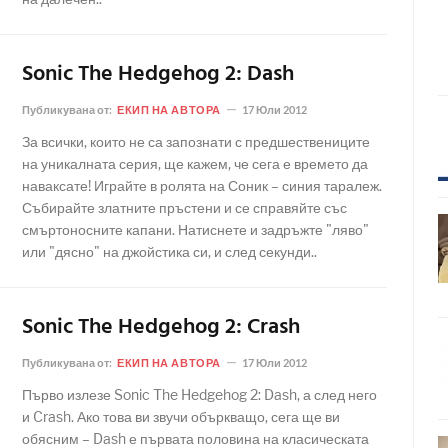
Sonic The Hedgehog 2: Dash
Публикувана от:
ЕКИП НА АВТОРА
17 Юли 2012
За всички, които не са запознати с предшествениците
на уникалната серия, ще кажем, че сега е времето да
наваксате! Играйте в ролята на Соник – синия таралеж.
Събирайте златните пръстени и се справяйте със
смъртоносните капани. Натиснете и задръжте "ляво"
или "дясно" на джойстика си, и след секунди..
Sonic The Hedgehog 2: Crash
Публикувана от:
ЕКИП НА АВТОРА
17 Юли 2012
Първо излезе Sonic The Hedgehog 2: Dash, а след него
и Crash. Ако това ви звучи объркващо, сега ще ви
обясним – Dash е първата половина на класическата