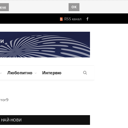
ече
OK
RSS канал
Facebook
Любопитно
Интервю
rror9
НАЙ-НОВИ