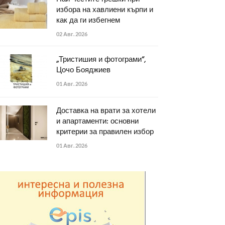
избора на хавлиени кърпи и
как да ги избегнем
02 Авг. 2026
„Тристишия и фотограми“,
Цочо Бояджиев
01 Авг. 2026
Доставка на врати за хотели
и апартаменти: основни
критерии за правилен избор
01 Авг. 2026