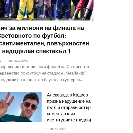
Кич за милиони на финала на
Световното по футбол:
"сантиментален, повърхностен
и недодялан спектакъл"!
т
20 Юли 2026
черашният исторически финал на Световното
ървенство по футбол на стадион „МетЛайф“
редложи на планетата брутален културен..
Александър Кадиев
призна нарушение на
пътя и отправи остър
коментар към
институциите (видео)
13 Юли 2026