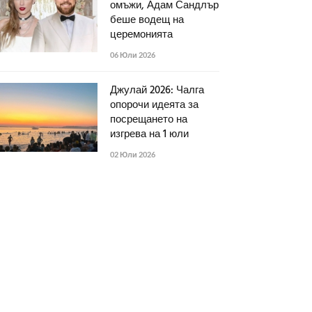
омъжи, Адам Сандлър
беше водещ на
церемонията
06 Юли 2026
Джулай 2026: Чалга
опорочи идеята за
посрещането на
изгрева на 1 юли
02 Юли 2026