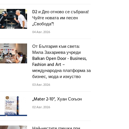
D2 и Део отново се събраха!
Чуйте новата им песен
„Свобода“!
04 Авг. 2026
От България към света:
Мила Захариева учреди
Balkan Open Door - Business,
Fashion and Art –
международна платформа за
бизнес, мода и изкуство
03 Авг. 2026
„Mater 2-10“, Хуан Согьон
02 Авг. 2026
Най-честите грешки при