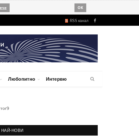
ече
OK
RSS канал
Facebook
Любопитно
Интервю
rror9
НАЙ-НОВИ