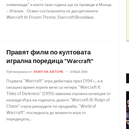
олимпиада” и което тази година ще се проведе в Монца
– Италия. Освен състезанията по дисциплините
Warcraft ІІІ: Frozen Throne, Starcraft/Broodwar..
Правят филм по култовата
игрална поредица "Warcraft"
Публикувана от:
ЕКИП НА АВТОРА
10 Май 2006
Първата "Warcraft" игра дебютира през 1994 г., а в
сегашно време игрите вече са четири. "Warcraft II:
Tides of Darkness" (1995) завоюва огромна колекция от
награди Игра на годината, докато "Warcraft III: Reign of
Chaos" счупи рекордите по продажби. "World of
Warcraft", последната до момента игра от
поредицата,..