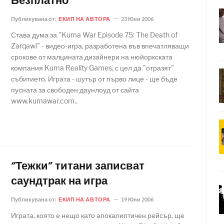
Безплатно
Публикувана от:
ЕКИП НА АВТОРА
23 Юни 2006
Става дума за "Kuma War Episode 75: The Death of
Zarqawi" - видео-игра, разработена във впечатляващи
срокове от малцината дизайнери на нюйоркската
компания Kuma Reality Games, с цел да "отразят"
събитието. Играта - шутър от първо лице - ще бъде
пусната за свободен даунлоуд от сайта
www.kumawar.com..
“Тежки” титани записват
саундтрак на игра
Публикувана от:
ЕКИП НА АВТОРА
19 Юни 2006
Играта, която е нещо като апокалиптичен рейсър, ще