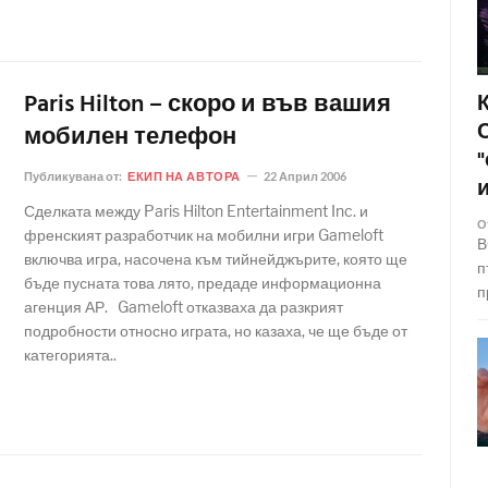
Paris Hilton – скоро и във вашия
мобилен телефон
Публикувана от:
ЕКИП НА АВТОРА
22 Април 2006
Сделката между Paris Hilton Entertainment Inc. и
О
френският разработчик на мобилни игри Gameloft
В
включва игра, насочена към тийнейджърите, която ще
п
бъде пусната това лято, предаде информационна
п
агенция АР. Gameloft отказваха да разкрият
подробности относно играта, но казаха, че ще бъде от
категорията..