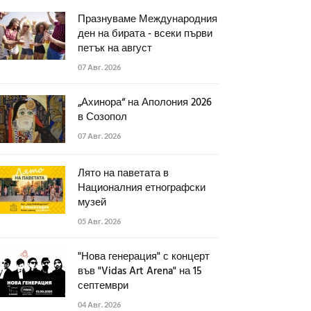
Празнуваме Международния
ден на бирата - всеки първи
петък на август
07 Авг. 2026
„Ахинора“ на Аполония 2026
в Созопол
07 Авг. 2026
Лято на паветата в
Националния етнографски
музей
05 Авг. 2026
"Нова генерация" с концерт
във "Vidas Art Arena" на 15
септември
04 Авг. 2026