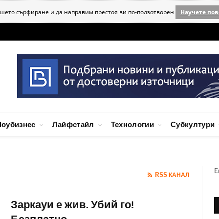
ашето сърфиране и да направим престоя ви по-ползотворен
Научете пов
оубизнес
Лайфстайл
Технологии
Субкултури
E
RSS КАНАЛ
Заркауи е жив. Убий го!