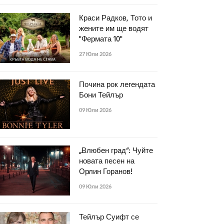
Краси Радков, Тото и
жените им ще водят
"Фермата 10"
27 Юли 2026
Почина рок легендата
Бони Тейлър
09 Юли 2026
„Влюбен град“: Чуйте
новата песен на
Орлин Горанов!
09 Юли 2026
Тейлър Суифт се