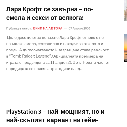
Лара Крофт се завърна – по-
смела и секси от всякога!
Публикувана от:
ЕКИП НА АВТОРА
07 Април 2006
Цяло десетилетие по-късно Лара Крофт отново е не
по-малко смела, сексапилна и находчива отколото и
преди. А дългоочакваното й завръщане става реалност
в “Tomb Raider: Legend”.Официалната премиера на
играта е предвидена за 11 април 2006 г. Новата част от
поредицата се появява три години след..
PlayStation 3 – най-мощният, но и
най-скъпият вариант на гейм-