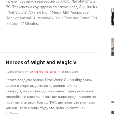
излезе през август във версии за Xbox, PlayStation 2 и
PC. Tраклист на саундтрака по азбучен ред: Alkaline trio
- "Fall Victim" Alkaline trio - "Mercy Me" Audioslave -
"Man or Animal" Audioslave - "Your Time has Come" Fall
out boy - "7 Minutes..
Heroes of Might and Magic V
Публикувана от:
ЕКИП НА АВТОРА
15 Юни 2006
Когато пред две години New World Computing обяви
фалит и скоро акциите на компанията бяха
разпродадени и ликвидирани много хора увесиха нос,
мислейки че едва ли някога ще видят продължения на
любимите си игри. Кои са NWC ще попитате вие - ама
как кои - това е гейм студиото, дало на света най-
добрата..