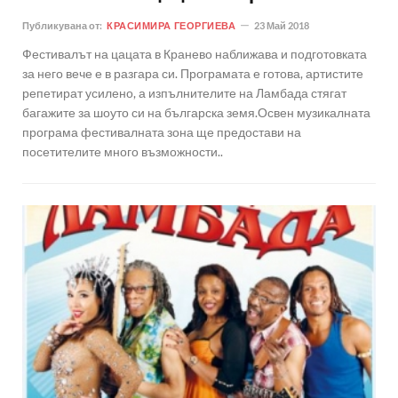
Публикувана от:
КРАСИМИРА ГЕОРГИЕВА
23 Май 2018
Фестивалът на цацата в Кранево наближава и подготовката
за него вече е в разгара си. Програмата е готова, артистите
репетират усилено, а изпълнителите на Ламбада стягат
багажите за шоуто си на българска земя.Освен музикалната
програма фестивалната зона ще предостави на
посетителите много възможности..