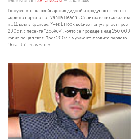
Публикувана от:
AVTORA.COM
04 Юли 2008
Гостуването на швейцарския диджей и продуцент е част от
серията партита на "Vanilla Beach". Събитието ще се състои
на 11 юли в Кранево. Yves Larock добива популярност през
2005 г. с песента "Zookey", която се продаде в над 150 000
копия по цял свят. През 2007 г. музикантът записа парчето
"Rise Up", съвместно..