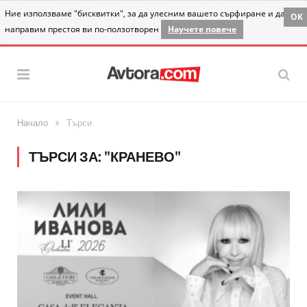
Ние използваме "бисквитки", за да улесним вашето сърфиране и да
OK
направим престоя ви по-ползотворен
Научете повече
»
Начало
Търси
ТЪРСИ ЗА: "КРАНЕВО"