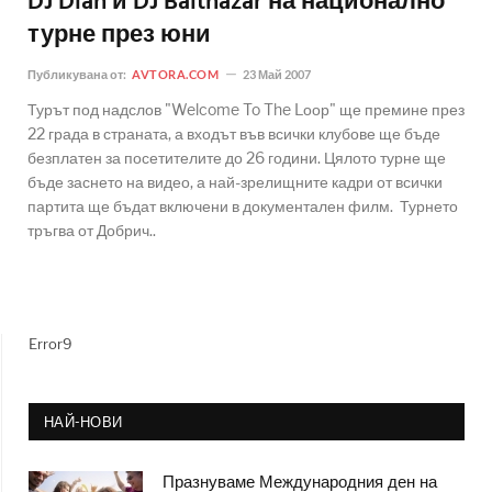
DJ Dian и DJ Balthazar на национално
турне през юни
Публикувана от:
AVTORA.COM
23 Май 2007
Турът под надслов "Welcome To The Lоор" ще премине през
22 града в страната, а входът във всички клубове ще бъде
безплатен за посетителите до 26 години. Цялото турне ще
бъде заснето на видео, а най-зрелищните кадри от всички
партита ще бъдат включени в документален филм. Турнето
тръгва от Добрич..
Error9
НАЙ-НОВИ
Празнуваме Международния ден на