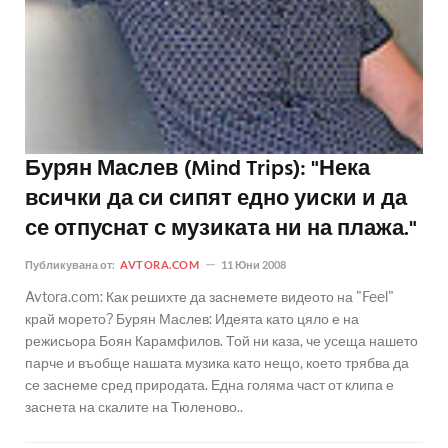
Бурян Маслев (Mind Trips): "Нека
всички да си сипят едно уиски и да
се отпуснат с музиката ни на плажа."
Публикувана от:
AVTORA.COM
11 Юни 2008
Avtora.com: Как решихте да заснемете видеото на "Feel"
край морето? Бурян Маслев: Идеята като цяло е на
режисьора Боян Карамфилов. Той ни каза, че усеща нашето
парче и въобще нашата музика като нещо, което трябва да
се заснеме сред природата. Една голяма част от клипа е
заснета на скалите на Тюленово..