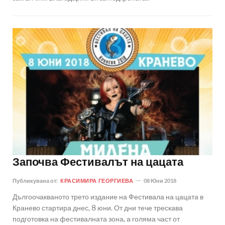
Започва Фестивалът на цацата
Публикувана от:
КРАСИМИРА ГЕОРГИЕВА
08 Юни 2018
Дългоочакваното трето издание на Фестивала на цацата в
Кранево стартира днес, 8 юни. От дни тече трескава
подготовка на фестивалната зона, а голяма част от