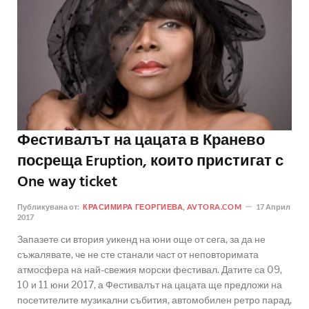
Фестивалът на цацата в Кранево
посреща Eruption, които пристигат с
One way ticket
Публикувана от:
КРАСИМИРА ГЕОРГИЕВА, AVTORA.COM
17 Април
2017
Запазете си втория уикенд на юни още от сега, за да не
съжалявате, че не сте станали част от неповторимата
атмосфера на най-свежия морски фестивал. Датите са 09,
10 и 11 юни 2017, а Фестивалът на цацата ще предложи на
посетителите музикални събития, автомобилен ретро парад,