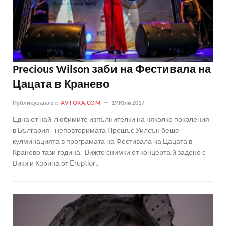
Precious Wilson заби на Фестивала на
Цацата в Кранево
Публикувана от:
AVTORA.COM
19 Юли 2017
Една от най-любимите изпълнителки на няколко поколения
в България - неповторимата Прешъс Уилсън беше
кулминацията в програмата на Фестивала на Цацата в
Кранево тази година. Вижте снимки от концерта й задено с
Вики и Кoрина от Eruption.