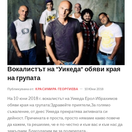
Вокалистът на "Уикеда" обяви края
на групата
Публикувана от:
КРАСИМИРА ГЕОРГИЕВА
10 Юни 2018
На 10 юни 2018 г. вокалистът на Уикеда Ерол Ибрахимов
обяви края на групата:Здравейте приятели,За голямо
съжаление, от днес Уикеда прекратява активната си
дейност. Причината е проста, просто нямаме какво повече
да кажем, та решихме, че е по-честно и към вас и към нас да
замълчим. Благодарим ви за подкрепата..