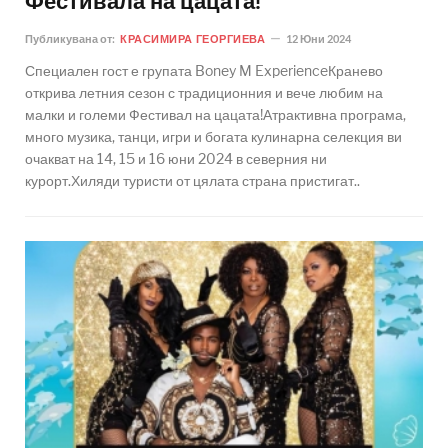
Фестивала на цацата!
Публикувана от:
КРАСИМИРА ГЕОРГИЕВА
12 Юни 2024
Специален гост е групата Boney M ExperienceКранево
открива летния сезон с традиционния и вече любим на
малки и големи Фестивал на цацата!Атрактивна програма,
много музика, танци, игри и богата кулинарна селекция ви
очакват на 14, 15 и 16 юни 2024 в северния ни
курорт.Хиляди туристи от цялата страна пристигат..