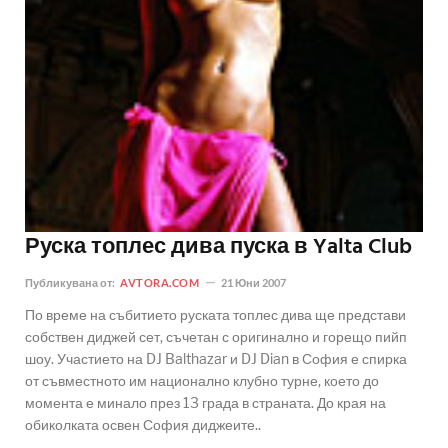
Руска топлес дива пуска в Yalta Club
Публикувана от:
AVTORA.COM
21 Юни 2007
По време на събитието руската топлес дива ще представи
собствен диджей сет, съчетан с оригинално и горещо пийп
шоу. Участието на DJ Balthazar и DJ Dian в София е спирка
от съвместното им национално клубно турне, което до
момента е минало през 13 града в страната. До края на
обиколката освен София диджеите..