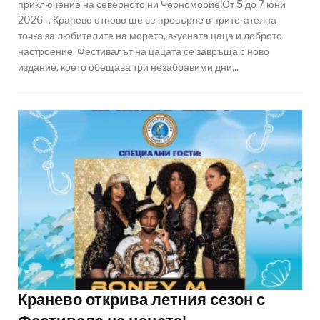
приключение на северното ни Черноморие!От 5 до 7 юни
2026 г. Кранево отново ще се превърне в притегателна
точка за любителите на морето, вкусната цаца и доброто
настроение. Фестивалът на цацата се завръща с ново
издание, което обещава три незабравими дни,..
Кранево открива летния сезон с