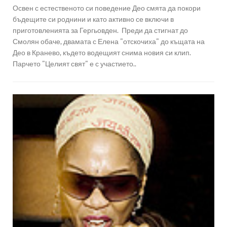
Освен с естественото си поведение Део смята да покори
бъдещите си роднини и като активно се включи в
приготовленията за Гергьовден. Преди да стигнат до
Смолян обаче, двамата с Елена "отскочиха" до къщата на
Део в Кранево, където водещият снима новия си клип.
Парчето "Целият свят" е с участието..