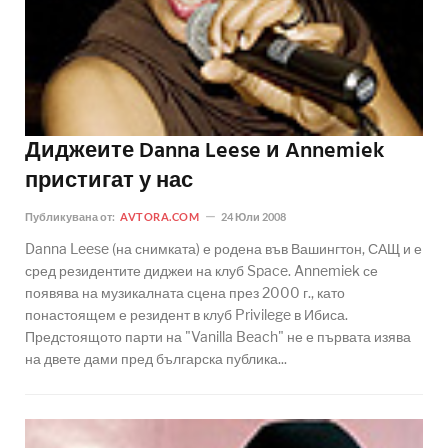
Диджеите Danna Leese и Annemiek
пристигат у нас
Публикувана от:
AVTORA.COM
24 Юли 2008
Danna Leese (на снимката) е родена във Вашингтон, САЩ и е
сред резидентите диджеи на клуб Space. Annemiek се
появява на музикалната сцена през 2000 г., като
понастоящем е резидент в клуб Privilege в Ибиса.
Предстоящото парти на "Vanilla Beach" не е първата изява
на двете дами пред българска публика...