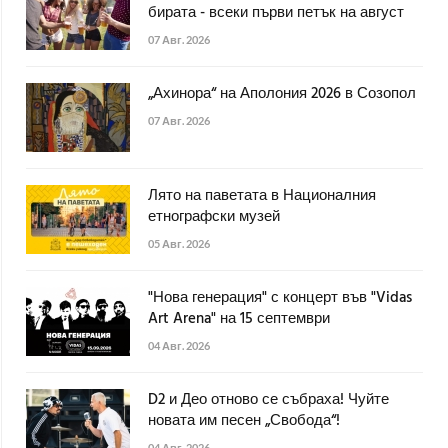
бирата - всеки първи петък на август
07 Авг. 2026
„Ахинора“ на Аполония 2026 в Созопол
07 Авг. 2026
Лято на паветата в Националния
етнографски музей
05 Авг. 2026
"Нова генерация" с концерт във "Vidas
Art Arena" на 15 септември
04 Авг. 2026
D2 и Део отново се събраха! Чуйте
новата им песен „Свобода“!
04 Авг. 2026