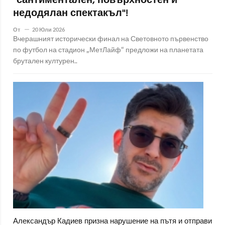
"сантиментален, повърхностен и
недодялан спектакъл"!
От
20 Юли 2026
Вчерашният исторически финал на Световното първенство
по футбол на стадион „МетЛайф“ предложи на планетата
брутален културен..
Александър Кадиев призна нарушение на пътя и отправи