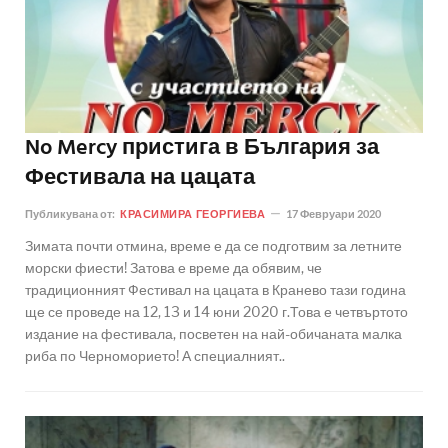
No Mercy пристига в България за
Фестивала на цацата
Публикувана от:
КРАСИМИРА ГЕОРГИЕВА
17 Февруари 2020
Зимата почти отмина, време е да се подготвим за летните
морски фиести! Затова е време да обявим, че
традиционният Фестивал на цацата в Кранево тази година
ще се проведе на 12, 13 и 14 юни 2020 г.Това е четвъртото
издание на фестивала, посветен на най-обичаната малка
риба по Черноморието! А специалният..