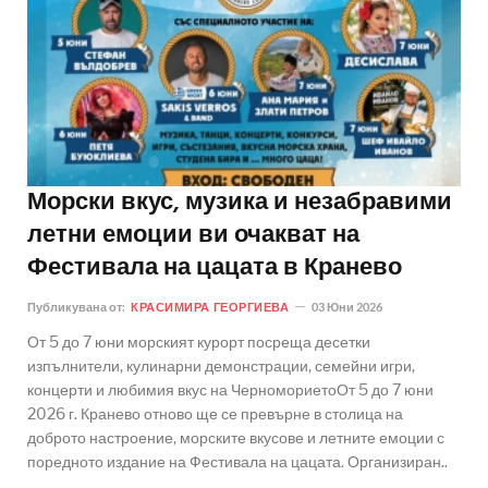
Морски вкус, музика и незабравими
летни емоции ви очакват на
Фестивала на цацата в Кранево
Публикувана от:
КРАСИМИРА ГЕОРГИЕВА
03 Юни 2026
От 5 до 7 юни морският курорт посреща десетки
изпълнители, кулинарни демонстрации, семейни игри,
концерти и любимия вкус на ЧерномориетоОт 5 до 7 юни
2026 г. Кранево отново ще се превърне в столица на
доброто настроение, морските вкусове и летните емоции с
поредното издание на Фестивала на цацата. Организиран..