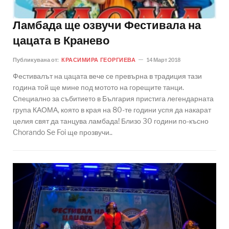
Ламбада ще озвучи Фестивала на
цацата в Кранево
Публикувана от:
КРАСИМИРА ГЕОРГИЕВА
14 Март 2018
Фестивалът на цацата вече се превърна в традиция тази
година той ще мине под мотото на горещите танци.
Специално за събитието в България пристига легендарната
група КАОМА, която в края на 80-те години успя да накарат
целия свят да танцува ламбада! Близо 30 години по-късно
Chorando Se Foi ще прозвучи..