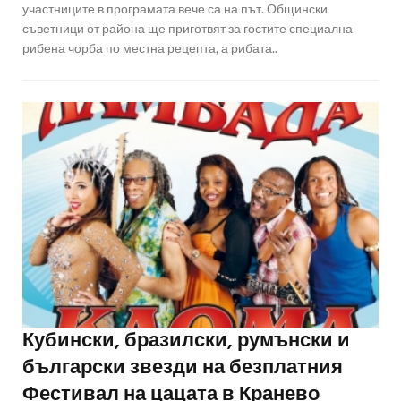
участниците в програмата вече са на път. Общински
съветници от района ще приготвят за гостите специална
рибена чорба по местна рецепта, а рибата..
Кубински, бразилски, румънски и
български звезди на безплатния
Фестивал на цацата в Кранево