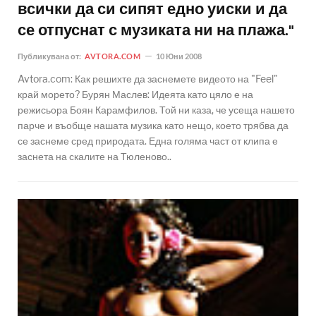
всички да си сипят едно уиски и да
се отпуснат с музиката ни на плажа."
Публикувана от:
AVTORA.COM
10 Юни 2008
Avtora.com: Как решихте да заснемете видеото на "Feel"
край морето? Бурян Маслев: Идеята като цяло е на
режисьора Боян Карамфилов. Той ни каза, че усеща нашето
парче и въобще нашата музика като нещо, което трябва да
се заснеме сред природата. Една голяма част от клипа е
заснета на скалите на Тюленово..