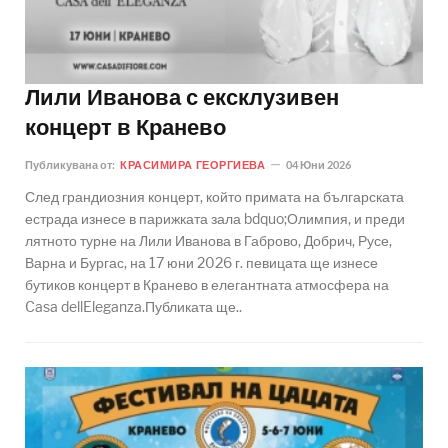
Лили Иванова с ексклузивен
концерт в Кранево
Публикувана от:
КРАСИМИРА ГЕОРГИЕВА
04 Юни 2026
След грандиозния концерт, който примата на българската
естрада изнесе в парижката зала bdquo;Олимпия, и преди
лятното турне на Лили Иванова в Габрово, Добрич, Русе,
Варна и Бургас, на 17 юни 2026 г. певицата ще изнесе
бутиков концерт в Кранево в елегантната атмосфера на
Casa dellEleganza.Публиката ще..