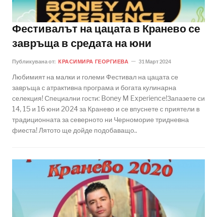
Фестивалът на цацата в Кранево се
завръща в средата на юни
Публикувана от:
КРАСИМИРА ГЕОРГИЕВА
31 Март 2024
Любимият на малки и големи Фестивал на цацата се
завръща с атрактивна програма и богата кулинарна
селекция! Специални гости: Boney M Experience!Запазете си
14, 15 и 16 юни 2024 за Кранево и се впуснете с приятели в
традиционната за северното ни Черноморие тридневна
фиеста! Лятото ще дойде подобаващо..