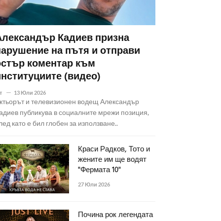
Александър Кадиев призна
нарушение на пътя и отправи
остър коментар към
институциите (видео)
т
13 Юли 2026
ктьорът и телевизионен водещ Александър
адиев публикува в социалните мрежи позиция,
лед като е бил глобен за използване..
Краси Радков, Тото и
жените им ще водят
"Фермата 10"
27 Юли 2026
Почина рок легендата