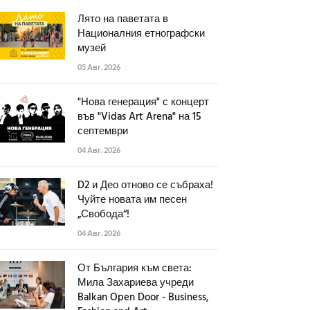
Лято на паветата в
Националния етнографски
музей
05 Авг. 2026
"Нова генерация" с концерт
във "Vidas Art Arena" на 15
септември
04 Авг. 2026
D2 и Део отново се събраха!
Чуйте новата им песен
„Свобода“!
04 Авг. 2026
От България към света:
Мила Захариева учреди
Balkan Open Door - Business,