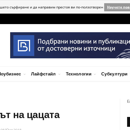
ашето сърфиране и да направим престоя ви по-ползотворен
Научете пов
оубизнес
Лайфстайл
Технологии
Субкултури
E
ът на цацата
а
08 Юни 2018