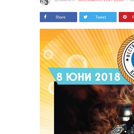
Share
Tweet
P