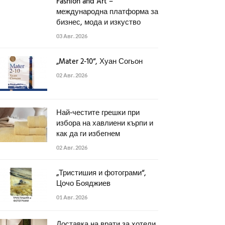
Fashion and Art –
международна платформа за
бизнес, мода и изкуство
03 Авг. 2026
„Mater 2-10“, Хуан Согьон
02 Авг. 2026
Най-честите грешки при
избора на хавлиени кърпи и
как да ги избегнем
02 Авг. 2026
„Тристишия и фотограми“,
Цочо Бояджиев
01 Авг. 2026
Доставка на врати за хотели