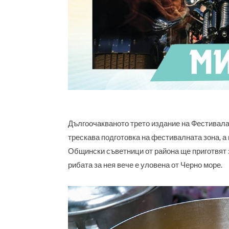
Дългоочакваното трето издание на Фестивала 
трескава подготовка на фестивалната зона, а 
Общински съветници от района ще приготвят з
рибата за нея вече е уловена от Черно море.