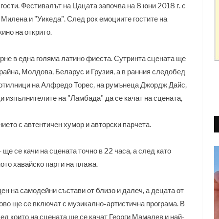
гости. Фестивалът на Цацата започва на 8 юни 2018 г. с
 Милена и "Уикеда". След рок емоциите гостите на
ино на открито.
ърне в една голяма латино фиеста. Сутринта сцената ще
айна, Молдова, Беларус и Грузия, а в ранния следобед
ботилници на Алфредо Торес, на румънеца Джордж Дайс,
ди изпълнителите на "Ламбада" да се качат на сцената,
ието с автентичен хумор и авторски парчета.
–
ще се качи на сцената точно в 22 часа, а след като
ото хавайско парти на плажа.
ен на самодейни състави от близо и далеч, а децата от
ово ще се включат с музикално-артистична програма. В
лед които на сцената
щ
е се качат Георги Мамалев и най-