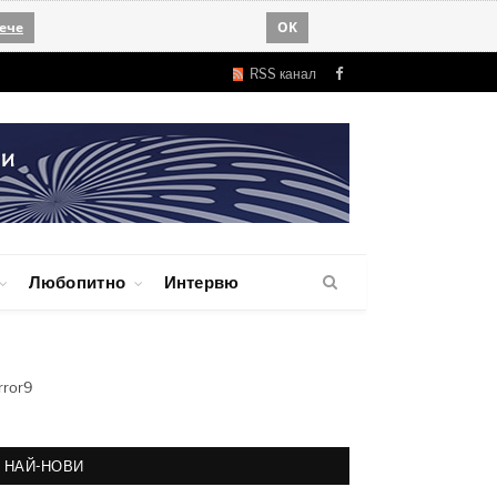
ече
OK
RSS канал
Facebook
Любопитно
Интервю
rror9
НАЙ-НОВИ