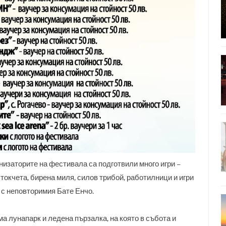
изаторите на фестивала са подготвили много игри –
 токчета, бирена миля, силов трибой, работилници и игри
 с неповторимия Бате Енчо.
а лунапарк и ледена пързалка, на която в събота и