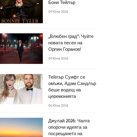
Бони Тейлър
09 Юли 2026
„Влюбен град“: Чуйте
новата песен на
Орлин Горанов!
09 Юли 2026
Тейлър Суифт се
омъжи, Адам Сандлър
беше водещ на
церемонията
06 Юли 2026
Джулай 2026: Чалга
опорочи идеята за
посрещането на