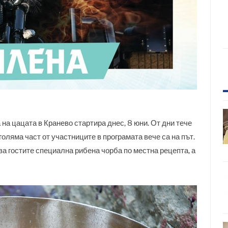
на цацата в Кранево стартира днес, 8 юни. От дни тече
голяма част от участниците в програмата вече са на път.
а гостите специална рибена чорба по местна рецепта, а