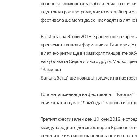
повече възможности за забавления на всички 
неустоима рок програма, чиито хедлайнери са
фестивала ще могат да се насладят на лятно к
В събота, на 9 юни 2018, Кранево ще се прев
превземат танцови формации от България, Укр
в латино ритми ще ви завихрят танцовите ра
на кубинката Сирсе и много други. Малко пре
"Замунда
банана бенд" ще повишат градуса на настроен
Голямата изненада на фестивала – "Кaoma"
всички затанцуват "Ламбада," започва и нощн
Третият фестивален ден, 10 юни 2018, е отред
международните детски лагери в Кранево отн
неделя ще има много народни танци и хора, с