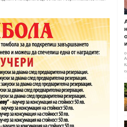
О
А
К
с