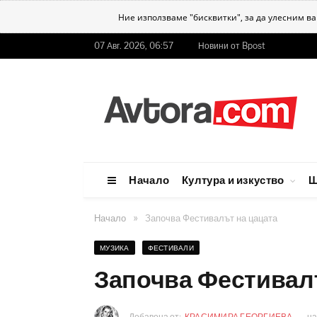
Ние използваме "бисквитки", за да улесним в
07 Авг. 2026, 06:57
Новини от Bpost
Начало
Култура и изкуство
Ш
»
Начало
Започва Фестивалът на цацата
МУЗИКА
ФЕСТИВАЛИ
Започва Фестивал
Добавена от:
КРАСИМИРА ГЕОРГИЕВА
н