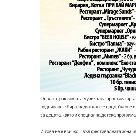
Освен атрактивната музикална програма орган
надпиване с бира, надяждане с цаца, бягане с
за децата, както и специална детска програма
И това не е всичко
–
във фестивалната зона им