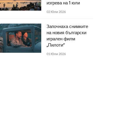
изгрева на 1 юли
02 Юли 2026
Започнаха снимките
на новия български
игрален филм
„Пилоти“
01 Юли 2026