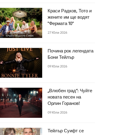
Краси Радков, Тото и
жените им ще водят
"Фермата 10"
27 Юли 2026
Почина рок легендата
Бони Тейлър
09 Юли 2026
„Влюбен град“: Чуйте
новата песен на
Орлин Горанов!
09 Юли 2026
Тейлър Суифт се