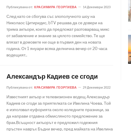
Публикувана от:
КРАСИМИРА ГЕОРГИЕВА
14 Декември 2023
След като се сбогува със злополучното шоу на
Николаос Цитиридис, bTV решава да се довери на
трима актьори, които да предложат разтоварващ микс
от забавление и знание за цялото семейство. Те ще
влязат в домовете ни още в първия ден на новата
година. От 1 януари всяка делнична вечер от 20 часа
водещият..
Александър Кадиев се сгоди
Публикувана от:
КРАСИМИРА ГЕОРГИЕВА
29 Декември 2022
Известният актьор и телевизионен водещ Александър
Кадиев се сгоди за приятелката си Ивелина Чоева. Той
е използвал еуфорията около коледните празници, за
да направи отдавна обмисляното предложение за
брак.Всъщност актьорът е предложил годежния
пръстен навръх Бъдни вечер, пред майката на Ивелина