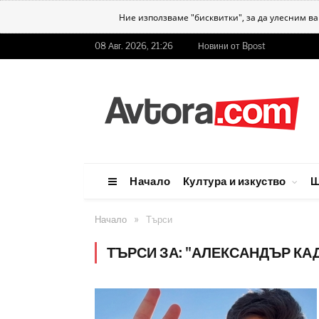
Ние използваме "бисквитки", за да улесним в
08 Авг. 2026, 21:26
Новини от Bpost
Начало
Култура и изкуство
Ш
»
Начало
Търси
ТЪРСИ ЗА: "АЛЕКСАНДЪР КА