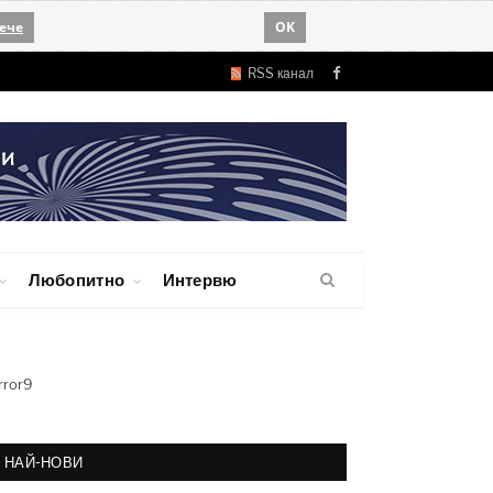
ече
OK
RSS канал
Facebook
Любопитно
Интервю
rror9
НАЙ-НОВИ