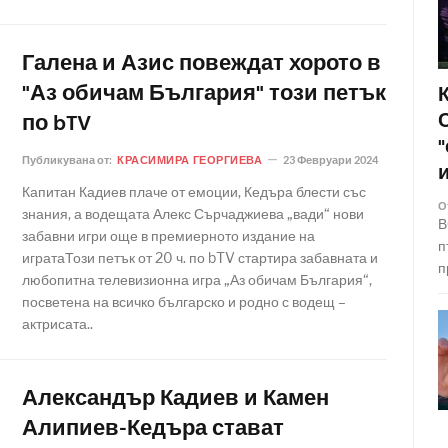
Галена и Азис повеждат хорото в
"Аз обичам България" този петък
по bTV
Публикувана от:
КРАСИМИРА ГЕОРГИЕВА
23 Февруари 2024
Капитан Кадиев плаче от емоции, Кедъра блести със
О
знания, а водещата Алекс Сърчаджиева „вади“ нови
В
забавни игри още в премиерното издание на
п
игратаТози петък от 20 ч. по bTV стартира забавната и
п
любопитна телевизионна игра „Аз обичам България“,
посветена на всичко българско и родно с водещ –
актрисата..
Александър Кадиев и Камен
Алипиев-Кедъра стават