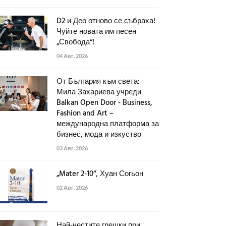
D2 и Део отново се събраха!
Чуйте новата им песен
„Свобода“!
04 Авг. 2026
От България към света:
Мила Захариева учреди
Balkan Open Door - Business,
Fashion and Art –
международна платформа за
бизнес, мода и изкуство
03 Авг. 2026
„Mater 2-10“, Хуан Согьон
02 Авг. 2026
Най-честите грешки при