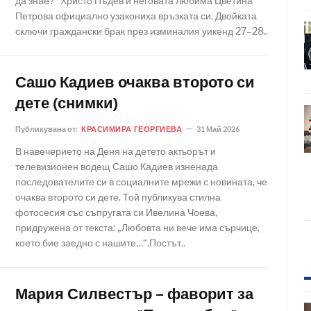
да знае?“ Христо Пъдев и неговата любима Цветина
Петрова официално узакониха връзката си. Двойката
сключи граждански брак през изминалия уикенд 27–28..
Сашо Кадиев очаква второто си
дете (снимки)
Публикувана от:
КРАСИМИРА ГЕОРГИЕВА
31 Май 2026
В навечерието на Деня на детето актьорът и
телевизионен водещ Сашо Кадиев изненада
последователите си в социалните мрежи с новината, че
очаква второто си дете. Той публикува стилна
фотосесия със съпругата си Ивелина Чоева,
придружена от текста: „Любовта ни вече има сърчице,
което бие заедно с нашите…“.Постът..
Мария Силвестър – фаворит за