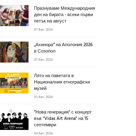
Празнуваме Международния
ден на бирата - всеки първи
петък на август
07 Авг. 2026
„Ахинора“ на Аполония 2026
в Созопол
07 Авг. 2026
Лято на паветата в
Националния етнографски
музей
05 Авг. 2026
"Нова генерация" с концерт
във "Vidas Art Arena" на 15
септември
04 Авг. 2026