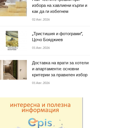
избора на хавлиени кърпи и
как да ги избегнем
02 Авг. 2026
„Тристишия и фотограми“,
Цочо Бояджиев
01 Авг. 2026
Доставка на врати за хотели
и апартаменти: основни
критерии за правилен избор
01 Авг. 2026