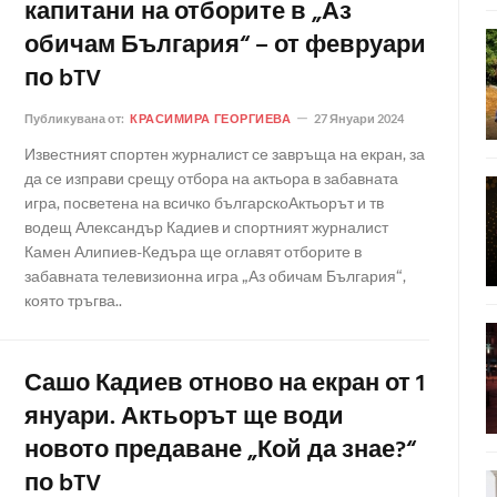
капитани на отборите в „Аз
обичам България“ – от февруари
по bTV
Публикувана от:
КРАСИМИРА ГЕОРГИЕВА
27 Януари 2024
Известният спортен журналист се завръща на екран, за
да се изправи срещу отбора на актьора в забавната
игра, посветена на всичко българскоАктьорът и тв
водещ Александър Кадиев и спортният журналист
Камен Алипиев-Кедъра ще оглавят отборите в
забавната телевизионна игра „Аз обичам България“,
която тръгва..
Сашо Кадиев отново на екран от 1
януари. Актьорът ще води
новото предаване „Кой да знае?“
по bTV