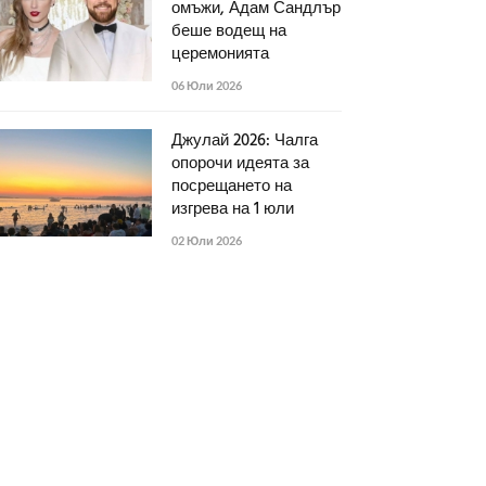
омъжи, Адам Сандлър
беше водещ на
церемонията
06 Юли 2026
Джулай 2026: Чалга
опорочи идеята за
посрещането на
изгрева на 1 юли
02 Юли 2026