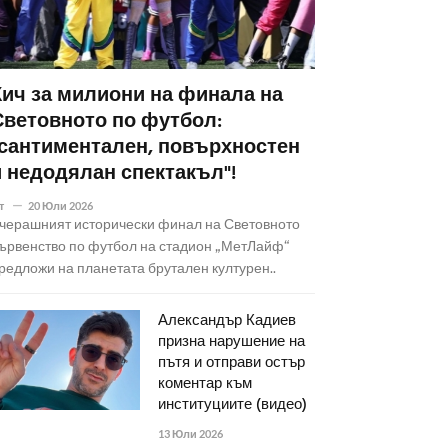
Кич за милиони на финала на
Световното по футбол:
"сантиментален, повърхностен
и недодялан спектакъл"!
т
20 Юли 2026
черашният исторически финал на Световното
ървенство по футбол на стадион „МетЛайф“
редложи на планетата брутален културен..
Александър Кадиев
призна нарушение на
пътя и отправи остър
коментар към
институциите (видео)
13 Юли 2026