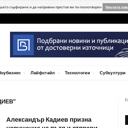
ашето сърфиране и да направим престоя ви по-ползотворен
Научете пов
оубизнес
Лайфстайл
Технологии
Субкултури
E
ДИЕВ"
Александър Кадиев призна