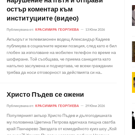
нарушение на пътя и отправи
остър коментар към
институциите (видео)
Публикувана от:
КРАСИМИРА ГЕОРГИЕВА
13 Юли 2026
Актьорът и телевизионен водещ Александър Кадиев
публикува в социалните мрежи позиция, след като е бил
глобен за използване на мобилен телефон по време на
шофиране. Той съобщава, че приема санкцията като
напълно заслужена и подчертава, че всеки гражданин
трябва да носи отговорност за действията си на..
Христо Пъдев се ожени
Публикувана от:
КРАСИМИРА ГЕОРГИЕВА
29 Юни 2026
Популярният актьор Христо Пъдев и дългогодишната
му половинка Цветина Петрова вдигнаха пищна сватба
край Панчарево Звездата от комедийното куиз шоу „Кой