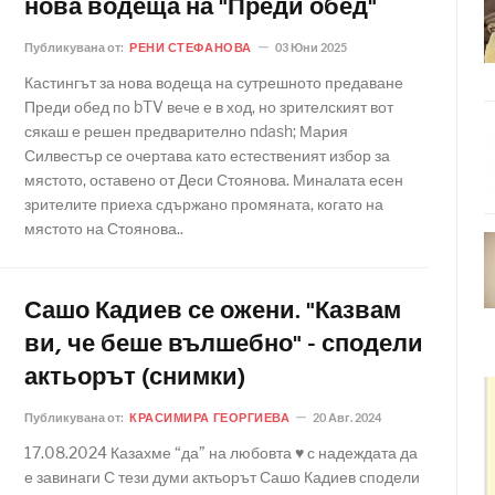
нова водеща на "Преди обед"
Публикувана от:
РЕНИ СТЕФАНОВА
03 Юни 2025
Кастингът за нова водеща на сутрешното предаване
Преди обед по bTV вече е в ход, но зрителският вот
сякаш е решен предварително ndash; Мария
Силвестър се очертава като естественият избор за
мястото, оставено от Деси Стоянова. Миналата есен
зрителите приеха сдържано промяната, когато на
мястото на Стоянова..
Сашо Кадиев се ожени. "Казвам
ви, че беше вълшебно" - сподели
актьорът (снимки)
Публикувана от:
КРАСИМИРА ГЕОРГИЕВА
20 Авг. 2024
17.08.2024 Казахме “да” на любовта ♥ с надеждата да
е завинаги С тези думи актьорът Сашо Кадиев сподели