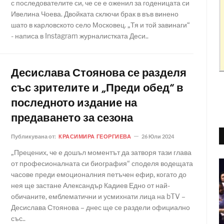
с последователите си, че се е оженил за годеницата си
Ивелина Чоева. Двойката сключи брак в във винено
шато в карловското село Московец. „Тя и той завинаги“
- написа в Instagram журналистката Деси..
Десислава Стоянова се разделя
със зрителите и „Преди обед“ в
последното издание на
предаването за сезона
Публикувана от:
КРАСИМИРА ГЕОРГИЕВА
26 Юли 2024
„Прецених, че е дошъл моментът да затворя тази глава
от професионалната си биография“ споделя водещата
часове преди емоционалния петъчен ефир, когато до
нея ще застане Александър Кадиев Едно от най-
обичаните, емблематични и усмихнати лица на bTV –
Десислава Стоянова – днес ще се раздели официално
със..