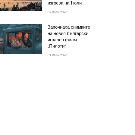
изгрева на 1 юли
02 Юли 2026
Започнаха снимките
на новия български
игрален филм
„Пилоти“
01 Юли 2026