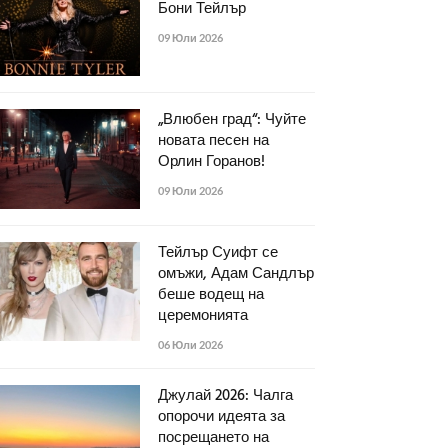
Бони Тейлър
09 Юли 2026
„Влюбен град“: Чуйте
новата песен на
Орлин Горанов!
09 Юли 2026
Тейлър Суифт се
омъжи, Адам Сандлър
беше водещ на
церемонията
06 Юли 2026
Джулай 2026: Чалга
опорочи идеята за
посрещането на