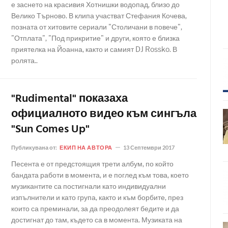
е заснето на красивия Хотнишки водопад, близо до
Велико Търново. В клипа участват Стефания Кочева,
позната от хитовите сериали "Столичани в повече",
"Отплата", "Под прикритие" и други, която е близка
приятелка на Йоанна, както и самият DJ Rossko. В
ролята..
"Rudimental" показаха
официалното видео към сингъла
"Sun Comes Up"
Публикувана от:
ЕКИП НА АВТОРА
13 Септември 2017
Песента е от предстоящия трети албум, по който
бандата работи в момента, и е поглед към това, което
музикантите са постигнали като индивидуални
изпълнители и като група, както и към борбите, през
които са преминали, за да преодолеят бедите и да
достигнат до там, където са в момента. Музиката на