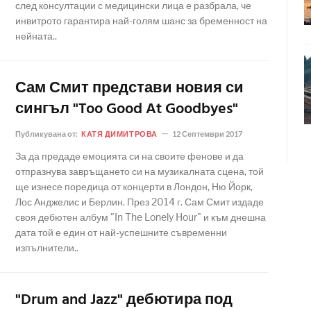
след консултации с медицински лица е разбрала, че
инвитрото гарантира най-голям шанс за бременност на
нейната..
Сам Смит представи новия си
сингъл "Too Good At Goodbyes"
Публикувана от:
КАТЯ ДИМИТРОВА
12 Септември 2017
За да предаде емоцията си на своите фенове и да
отпразнува завръщането си на музикалната сцена, той
ще изнесе поредица от концерти в Лондон, Ню Йорк,
Лос Анджелис и Берлин. През 2014 г. Сам Смит издаде
своя дебютен албум "In The Lonely Hour" и към днешна
дата той е един от най-успешните съвременни
изпълнители..
"Drum and Jazz" дебютира под