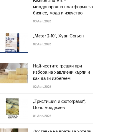
Fashion and Art –
международна платформа за
бизнес, мода и изкуство
03 Авг. 2026
„Mater 2-10“, Хуан Согьон
02 Авг. 2026
Най-честите грешки при
избора на хавлиени кърпи и
как да ги избегнем
02 Авг. 2026
„Тристишия и фотограми“,
Цочо Бояджиев
01 Авг. 2026
Доставка на врати за хотели