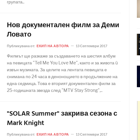
групата..
Нов документален филм за Деми
Ловато
Публикувана от:
ЕКИП НА АВТОРА
13 Септември 2017
Филмът ще разкаже за създаването на шестия албум
на певицата "Tell Me You Love Me", както и за живота ù
извън музиката. За целите на лентата певицата е
снимана по 24 часа в денонощието в продължение на
една седмица. Това е вторият документален филм за
25-годишната звезда след "MTV Stay Strong",..
"SOLAR Summer" закрива сезонa с
Mark Knight
Публикувана от:
ЕКИП НА АВТОРА
13 Септември 2017