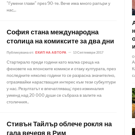
"Гумени глави" през 90-те. Вече има много рапъри у
нас,..
София стана международна
столица на комиксите за два дни
Публикувана от:
ЕКИП НА АВТОРА
13 Септември 2017
О
Стартирало преди години като малка среща на
А
феновете на японските комикси и отаку културата, през
К
последните няколко години то се разрасна значително,
с
отразявайки нарастващия интерес към тези субкултури
у нас. Резултатът е впечатляващ: през изминалия
уикенд над 20 000 души се събраха в залите на
столичния..
Стивън Тайлър облече рокля на
гала вечеря в Рим