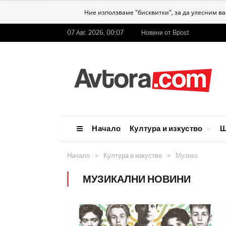
Ние използваме "бисквитки", за да улесним в
07 Авг. 2026, 00:07
Новини от Bpost
Начало
Култура и изкуство
Ш
»
»
Начало
Култура и изкуство
Музика
МУЗИКАЛНИ НОВИНИ