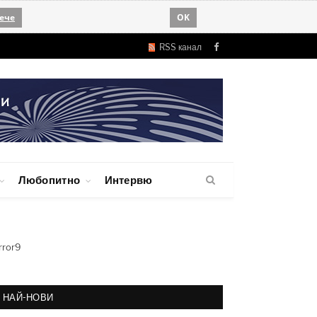
ече
OK
RSS канал
Facebook
Любопитно
Интервю
rror9
НАЙ-НОВИ