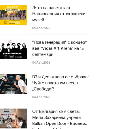
Лято на паветата в
Националния етнографски
музей
05 Авг. 2026
"Нова генерация" с концерт
във "Vidas Art Arena" на 15
септември
04 Авг. 2026
D2 и Део отново се събраха!
Чуйте новата им песен
„Свобода“!
04 Авг. 2026
От България към света:
Мила Захариева учреди
Balkan Open Door - Business,