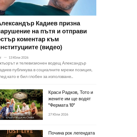
Александър Кадиев призна
нарушение на пътя и отправи
остър коментар към
институциите (видео)
т
13 Юли 2026
ктьорът и телевизионен водещ Александър
адиев публикува в социалните мрежи позиция,
лед като е бил глобен за използване..
Краси Радков, Тото и
жените им ще водят
"Фермата 10"
27 Юли 2026
Почина рок легендата