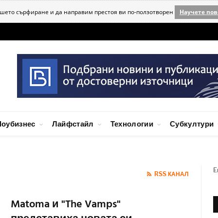
ашето сърфиране и да направим престоя ви по-ползотворен
Научете пов
оубизнес
Лайфстайл
Технологии
Субкултури
E
RSS КАНАЛ
Matoma и "The Vamps"