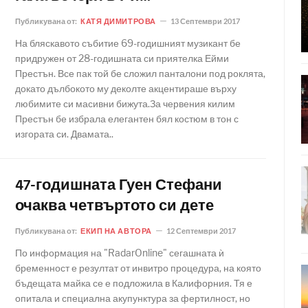
Публикувана от:
КАТЯ ДИМИТРОВА
13 Септември 2017
На бляскавото събитие 69-годишният музикант бе
придружен от 28-годишната си приятелка Ейми
Престън. Все пак той бе сложил панталони под роклята,
докато дълбокото му деколте акцентираше върху
любимите си масивни бижута.За червения килим
Престън бе избрала елегантен бял костюм в тон с
изгората си. Двамата..
47-годишната Гуен Стефани
очаква четвъртото си дете
Публикувана от:
ЕКИП НА АВТОРА
12 Септември 2017
По информация на "RadarOnline" сегашната ѝ
бременност е резултат от инвитро процедура, на която
бъдещата майка се е подложила в Калифорния. Тя е
опитала и специална акупунктура за фертилност, но