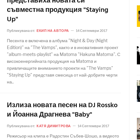
представиха новата си
съвместна продукция "Staying
Up"
Публикувана от:
ЕКИП НА АВТОРА
14 Септември 2017
Песента е включена в албума "Night & Day (Night
Edition)" на "The Vamps", както и в иновативния проект
"album-meets-playlist" на Matoma "Hakuna Matoma". С
високоенергийната продукция на Matoma и
привличащите вниманието проекти на "The Vamps"
"Staying Up" представя смесица от най-добрите черти
на..
Излиза новата песен на DJ Rossko
и Йоанна Драгнева "Baby"
Публикувана от:
КАТЯ ДИМИТРОВА
14 Септември 2017
Режисьор на клипа е Радостин Събев-Шошо, а видеото