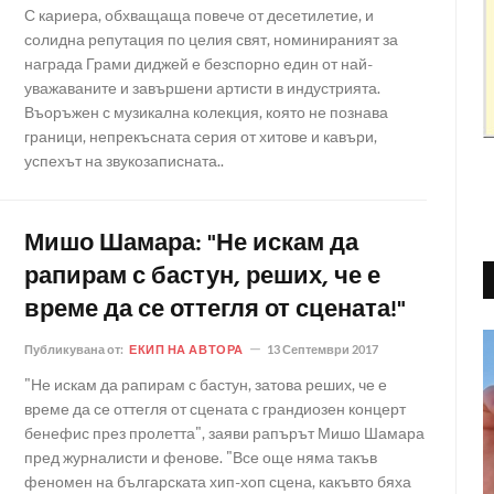
С кариера, обхващаща повече от десетилетие, и
солидна репутация по целия свят, номинираният за
награда Грами диджей е безспорно един от най-
уважаваните и завършени артисти в индустрията.
Въоръжен с музикална колекция, която не познава
граници, непрекъсната серия от хитове и кавъри,
успехът на звукозаписната..
Мишо Шамара: "Не искам да
рапирам с бастун, реших, че е
време да се оттегля от сцената!"
Публикувана от:
ЕКИП НА АВТОРА
13 Септември 2017
"Не искам да рапирам с бастун, затова реших, че е
време да се оттегля от сцената с грандиозен концерт
бенефис през пролетта", заяви рапърът Мишо Шамара
пред журналисти и фенове. "Все още няма такъв
феномен на българската хип-хоп сцена, какъвто бяха