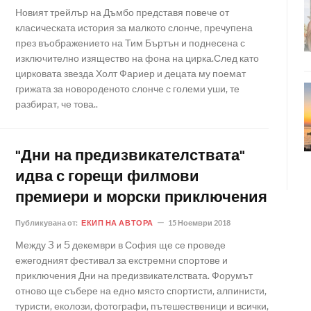
Новият трейлър на Дъмбо представя повече от
класическата история за малкото слонче, пречупена
през въображението на Тим Бъртън и поднесена с
изключително изящество на фона на цирка.След като
цирковата звезда Холт Фариер и децата му поемат
грижата за новороденото слонче с големи уши, те
разбират, че това..
"Дни на предизвикателствата"
идва с горещи филмови
премиери и морски приключения
Публикувана от:
ЕКИП НА АВТОРА
15 Ноември 2018
Между 3 и 5 декември в София ще се проведе
ежегодният фестивал за екстремни спортове и
приключения Дни на предизвикателствата. Форумът
отново ще събере на едно място спортисти, алпинисти,
туристи, еколози, фотографи, пътешественици и всички,