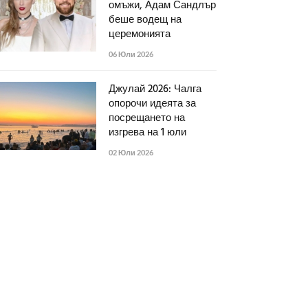
омъжи, Адам Сандлър
беше водещ на
церемонията
06 Юли 2026
Джулай 2026: Чалга
опорочи идеята за
посрещането на
изгрева на 1 юли
02 Юли 2026