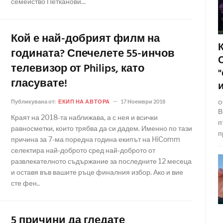
семейство Петканови...
Кой е най-добрият филм на
годината? Спечелете 55-инчов
телевизор от Philips, като
гласувате!
Публикувана от:
ЕКИП НА АВТОРА
17 Ноември 2018
О
В
Краят на 2018-та наближава, а с нея и всички
п
равносметки, които трябва да си дадем. Именно по тази
п
причина за 7-ма поредна година екипът на HiComm
селектира най-доброто сред най-доброто от
развлекателното съдържание за последните 12 месеца
и оставя във вашите ръце финалния избор. Ако и вие
сте фен..
5 причини да гледате