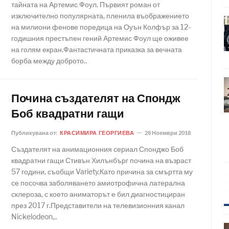
тайната на Артемис Фоул. Първият роман от
изключително популярната, пленила въображението
на милиони фенове поредица на Оуън Колфър за 12-
годишния престъпен гений Артемис Фоул ще оживее
на голям екран.Фантастичната приказка за вечната
борба между доброто..
Почина създателят на Спондж
Боб квадратни гащи
Публикувана от:
КРАСИМИРА ГЕОРГИЕВА
28 Ноември 2018
Създателят на анимационния сериал Спонджо Боб
квадратни гащи Стивън Хилънбърг почина на възраст
57 години, съобщи Variety.Като причина за смъртта му
се посочва заболяването амиотрофична латерална
склероза, с което аниматорът е бил диагностициран
през 2017 г.Представители на телевизионния канал
Nickelodeon,..