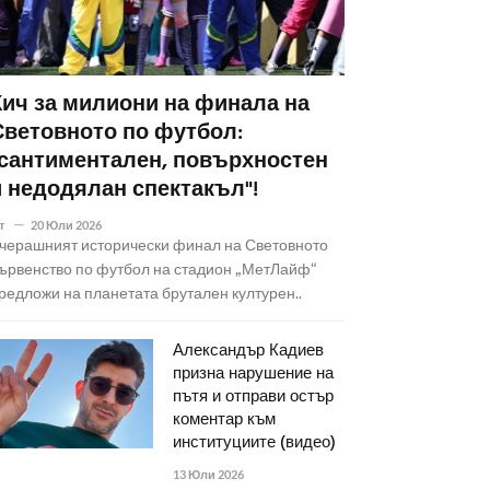
Кич за милиони на финала на
Световното по футбол:
"сантиментален, повърхностен
и недодялан спектакъл"!
т
20 Юли 2026
черашният исторически финал на Световното
ървенство по футбол на стадион „МетЛайф“
редложи на планетата брутален културен..
Александър Кадиев
призна нарушение на
пътя и отправи остър
коментар към
институциите (видео)
13 Юли 2026