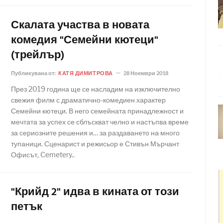
Скалата участва в новата
комедия "Семейни кютеци"
(трейлър)
Публикувана от:
КАТЯ ДИМИТРОВА
28 Ноември 2018
През 2019 година ще се насладим на изключително
свежия филм с драматично-комедиен характер
Семейни кютеци. В него семейната принадлежност и
мечтата за успех се сблъскват челно и настъпва време
за сериозните решения и… за раздаването на много
тупаници. Сценарист и режисьор е Стивън Мърчант
Офисът, Cemetery..
"Крийд 2" идва в кината от този
петък