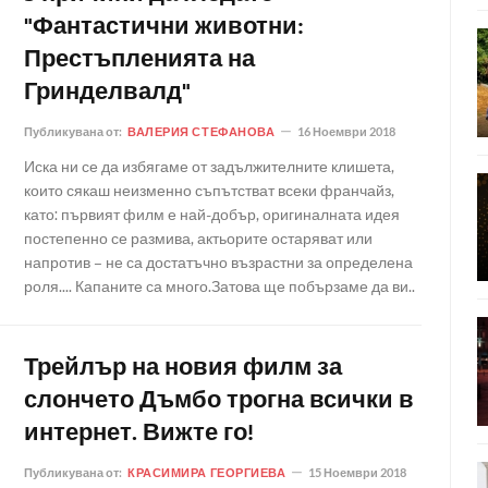
"Фантастични животни:
Престъпленията на
Гринделвалд"
Публикувана от:
ВАЛЕРИЯ СТЕФАНОВА
16 Ноември 2018
Иска ни се да избягаме от задължителните клишета,
които сякаш неизменно съпътстват всеки франчайз,
като: първият филм е най-добър, оригиналната идея
постепенно се размива, актьорите остаряват или
напротив – не са достатъчно възрастни за определена
роля.... Капаните са много.Затова ще побързаме да ви..
Трейлър на новия филм за
слончето Дъмбо трогна всички в
интернет. Вижте го!
Публикувана от:
КРАСИМИРА ГЕОРГИЕВА
15 Ноември 2018