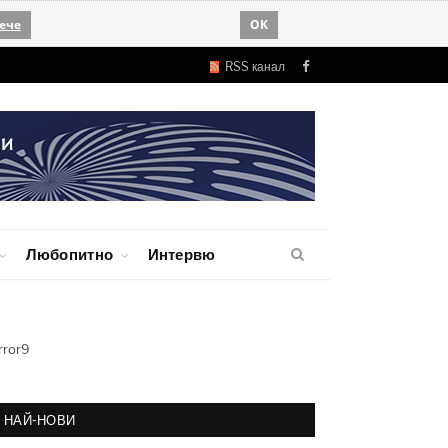
ече
OK
RSS канал
Facebook
Любопитно
Интервю
rror9
НАЙ-НОВИ