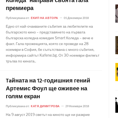
Коледа" направи своята гала
премиера
Публикувана от:
ЕКИП НА АВТОРА
01 Декември 2018
Едно от най-очакваните събития за любителите на
българското кино – представянето на първата
българска коледна комедия Smart Коледа – вече е
факт. Гала прожекцията, която се проведе на 28
ноември в София, бе съпътствана с много събития,
информира сайтът Kafene.bg. От 30 ноември филмът
тръгва по кината..
Taйната на 12-годишния гений
Артемис Фоул ще оживее на
голям екран
Публикувана от:
КАТЯ ДИМИТРОВА
29 Ноември 2018
На 9 август 2019 светът на киното ще ни разкрие