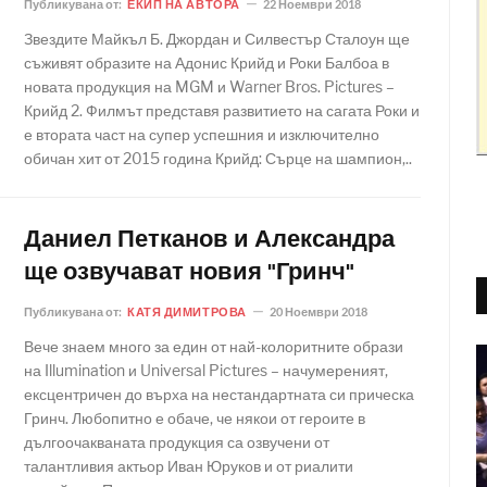
Публикувана от:
ЕКИП НА АВТОРА
22 Ноември 2018
Звездите Майкъл Б. Джордан и Силвестър Сталоун ще
съживят образите на Адонис Крийд и Роки Балбоа в
новата продукция на MGM и Warner Bros. Pictures –
Крийд 2. Филмът представя развитието на сагата Роки и
е втората част на супер успешния и изключително
обичан хит от 2015 година Крийд: Сърце на шампион,..
Даниел Петканов и Александра
ще озвучават новия "Гринч"
Публикувана от:
КАТЯ ДИМИТРОВА
20 Ноември 2018
Вече знаем много за един от най-колоритните образи
на Illumination и Universal Pictures – начумереният,
ексцентричен до върха на нестандартната си прическа
Гринч. Любопитно е обаче, че някои от героите в
дългоочакваната продукция са озвучени от
талантливия актьор Иван Юруков и от риалити