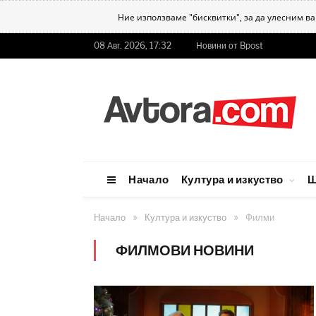
Ние използваме "бисквитки", за да улесним в
08 Авг. 2026, 17:32
Новини от Bpost
Начало
Култура и изкуство
Ш
»
»
Начало
Култура и изкуство
Филми
ФИЛМОВИ НОВИНИ