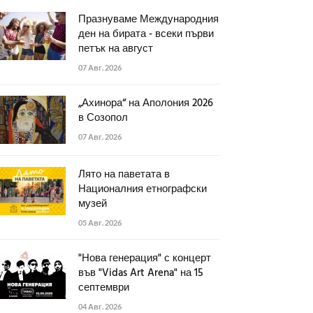
Празнуваме Международния
ден на бирата - всеки първи
петък на август
07 Авг. 2026
„Ахинора“ на Аполония 2026
в Созопол
07 Авг. 2026
Лято на паветата в
Националния етнографски
музей
05 Авг. 2026
"Нова генерация" с концерт
във "Vidas Art Arena" на 15
септември
04 Авг. 2026