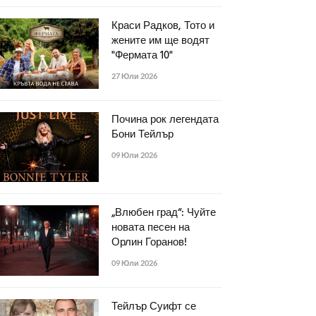
Краси Радков, Тото и
жените им ще водят
"Фермата 10"
27 Юли 2026
Почина рок легендата
Бони Тейлър
09 Юли 2026
„Влюбен град“: Чуйте
новата песен на
Орлин Горанов!
09 Юли 2026
Тейлър Суифт се