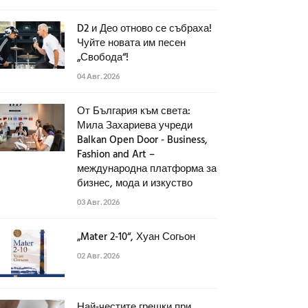
D2 и Део отново се събраха!
Чуйте новата им песен
„Свобода“!
04 Авг. 2026
От България към света:
Мила Захариева учреди
Balkan Open Door - Business,
Fashion and Art –
международна платформа за
бизнес, мода и изкуство
03 Авг. 2026
„Mater 2-10“, Хуан Согьон
02 Авг. 2026
Най-честите грешки при