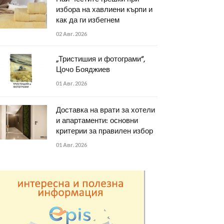
избора на хавлиени кърпи и
как да ги избегнем
02 Авг. 2026
„Тристишия и фотограми“,
Цочо Бояджиев
01 Авг. 2026
Доставка на врати за хотели
и апартаменти: основни
критерии за правилен избор
01 Авг. 2026