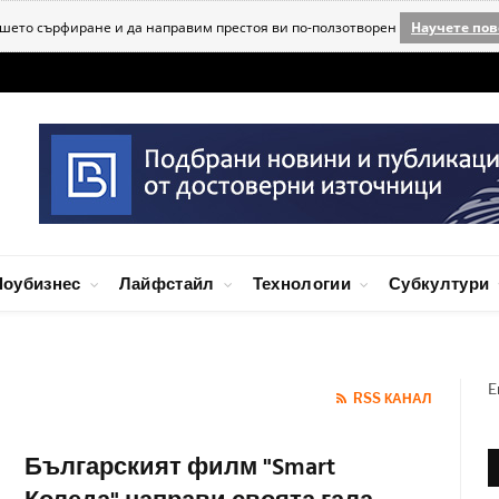
ашето сърфиране и да направим престоя ви по-ползотворен
Научете пов
оубизнес
Лайфстайл
Технологии
Субкултури
E
RSS КАНАЛ
Българският филм "Smart