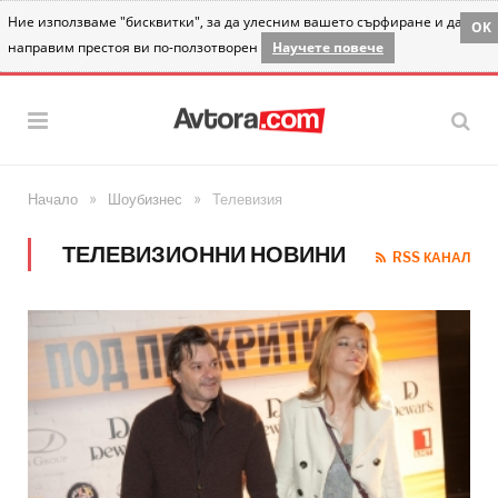
Ние използваме "бисквитки", за да улесним вашето сърфиране и да
OK
направим престоя ви по-ползотворен
Научете повече
»
»
Начало
Шоубизнес
Телевизия
ТЕЛЕВИЗИОННИ НОВИНИ
RSS КАНАЛ