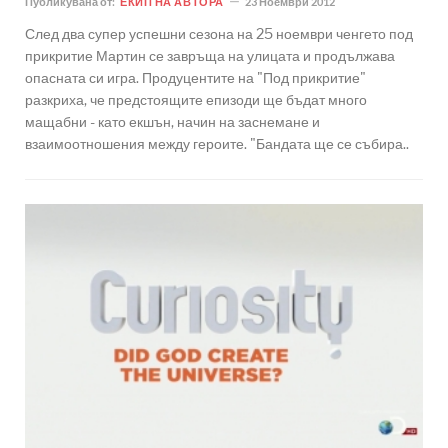
Публикувана от:
ЕКИП НА АВТОРА
23 Ноември 2012
След два супер успешни сезона на 25 ноември ченгето под
прикритие Мартин се завръща на улицата и продължава
опасната си игра. Продуцентите на "Под прикритие"
разкриха, че предстоящите епизоди ще бъдат много
мащабни - като екшън, начин на заснемане и
взаимоотношения между героите. "Бандата ще се събира..