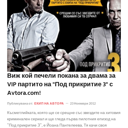
Виж кой печели покана за двама за
VIP партито на "Под прикритие 3" с
Avtora.com!
Публикувана от:
ЕКИП НА АВТОРА
23 Ноември 2012
Късметлийката, която ще се срещне със звездите на хитовия
криминален сериал и ще гледа първа пилотния епизод на
"Под прикритие 3", е Йоана Пантелеева. Тя качи своя