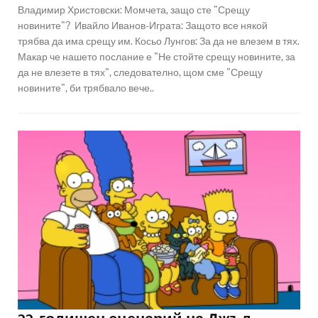
Владимир Христовски: Момчета, защо сте "Срещу
новините"? Ивайло Иванов-Играта: Защото все някой
трябва да има срещу им. Косьо Лунгов: За да не влезем в тях.
Макар че нашето послание е "Не стойте срещу новините, за
да не влезете в тях", следователно, щом сме "Срещу
новините", би трябвало вече..