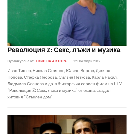
Революция Z: Секс, лъжи и музика
Публикувана от:
ЕКИП НА АВТОРА
22 Ноември 2012
Иван Тишев, Никола Стоянов, Юлиан Вергов, Диляна
Попова, Стефка Янорова, Силвия Петкова, Карла Рахал,
Людмила Сланева и др. в българския сериен филм на bTV
"Революция Z: Секс, лъжи и музика" от екипа, създал
хитовия "Стъклен дом".