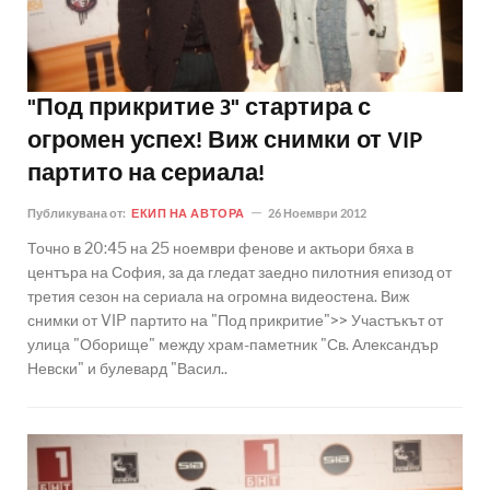
"Под прикритие 3" стартира с
огромен успех! Виж снимки от VIP
партито на сериала!
Публикувана от:
ЕКИП НА АВТОРА
26 Ноември 2012
Точно в 20:45 на 25 ноември фенове и актьори бяха в
центъра на София, за да гледат заедно пилотния епизод от
третия сезон на сериала на огромна видеостена. Виж
снимки от VIP партито на "Под прикритие">> Участъкът от
улица "Оборище" между храм-паметник "Св. Александър
Невски" и булевард "Васил..