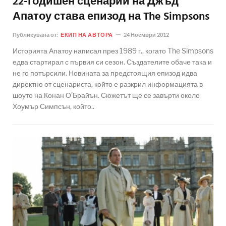
22-годишен сценарий на Джъд
Апатоу става епизод на The Simpsons
Публикувана от:
ЕКИП НА АВТОРА
24 Ноември 2012
Историята Апатоу написал през 1989 г., когато The Simpsons
едва стартирал с първия си сезон. Създателите обаче така и
не го потърсили. Новината за предстоящия епизод идва
директно от сценариста, който е разкрил информацията в
шоуто на Конан О'Брайън. Сюжетът ще се завърти около
Хоумър Симпсън, който..