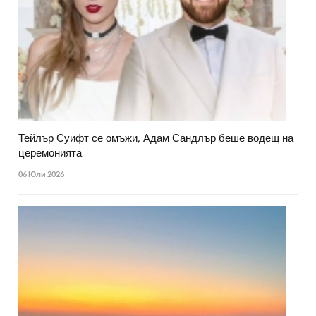
Тейлър Суифт се омъжи, Адам Сандлър беше водещ на
церемонията
06 Юли 2026