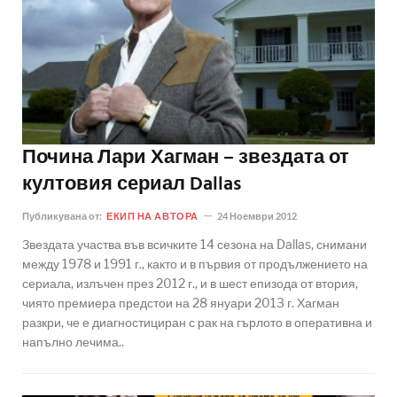
Почина Лари Хагман – звездата от
култовия сериал Dallas
Публикувана от:
ЕКИП НА АВТОРА
24 Ноември 2012
Звездата участва във всичките 14 сезона на Dallas, снимани
между 1978 и 1991 г., както и в първия от продължението на
сериала, излъчен през 2012 г., и в шест епизода от втория,
чиято премиера предстои на 28 януари 2013 г. Хагман
разкри, че е диагностициран с рак на гърлото в оперативна и
напълно лечима..