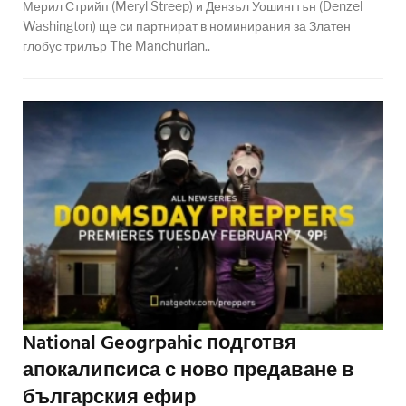
Мерил Стрийп (Meryl Streep) и Дензъл Уошингтън (Denzel
Washington) ще си партнират в номинирания за Златен
глобус трилър The Manchurian..
National Geogrpahic подготвя
апокалипсиса с ново предаване в
българския ефир