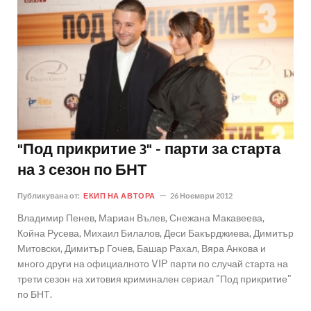
"Под прикритие 3" - парти за старта
на 3 сезон по БНТ
Публикувана от:
ЕКИП НА АВТОРА
26 Ноември 2012
Владимир Пенев, Мариан Вълев, Снежана Макавеева,
Койна Русева, Михаил Билалов, Деси Бакърджиева, Димитър
Митовски, Димитър Гочев, Башар Рахал, Вяра Анкова и
много други на официалното VIP парти по случай старта на
трети сезон на хитовия криминален сериал "Под прикритие"
по БНТ.