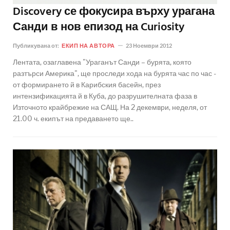
Discovery се фокусира върху урагана
Санди в нов епизод на Curiosity
Публикувана от:
ЕКИП НА АВТОРА
23 Ноември 2012
Лентата, озаглавена "Ураганът Санди – бурята, която
разтърси Америка", ще проследи хода на бурята час по час -
от формирането й в Карибския басейн, през
интензификацията й в Куба, до разрушителната фаза в
Източното крайбрежие на САЩ. На 2 декември, неделя, от
21.00 ч. екипът на предаването ще..