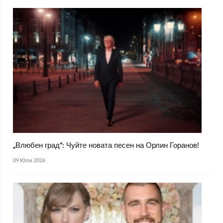
„Влюбен град“: Чуйте новата песен на Орлин Горанов!
09 Юли 2026