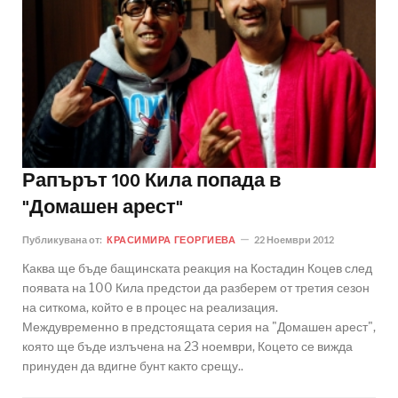
Рапърът 100 Кила попада в
"Домашен арест"
Публикувана от:
КРАСИМИРА ГЕОРГИЕВА
22 Ноември 2012
Каква ще бъде бащинската реакция на Костадин Коцев след
появата на 100 Кила предстои да разберем от третия сезон
на ситкома, който е в процес на реализация.
Междувременно в предстоящата серия на "Домашен арест",
която ще бъде излъчена на 23 ноември, Коцето се вижда
принуден да вдигне бунт както срещу..