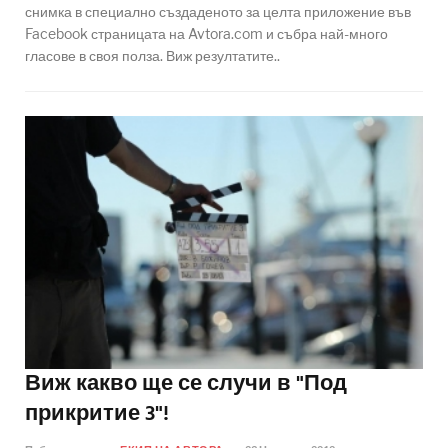
снимка в специално създаденото за целта приложение във
Facebook страницата на Avtora.com и събра най-много
гласове в своя полза. Виж резултатите..
Виж какво ще се случи в "Под
прикритие 3"!