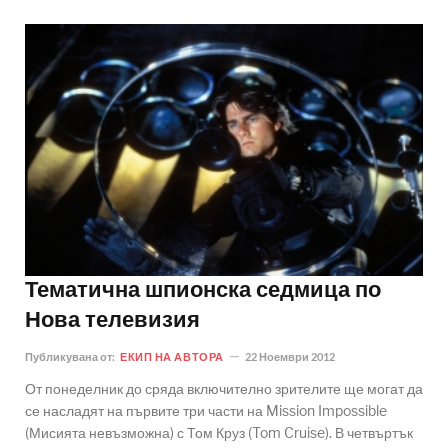
Тематична шпионска седмица по
Нова телевизия
Публикувана от:
ЕКИП НА АВТОРА
22 Ноември 2012
От понеделник до сряда включително зрителите ще могат да
се насладят на първите три части на Mission Impossible
(Мисията невъзможна) с Том Круз (Tom Cruise). В четвъртък