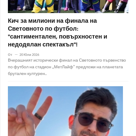
Кич за милиони на финала на
Световното по футбол:
"сантиментален, повърхностен и
недодялан спектакъл"!
От
20 Юли 2026
Вчерашният исторически финал на Световното първенство
по футбол на стадион „МетЛайф“ предложи на планетата
брутален културен..