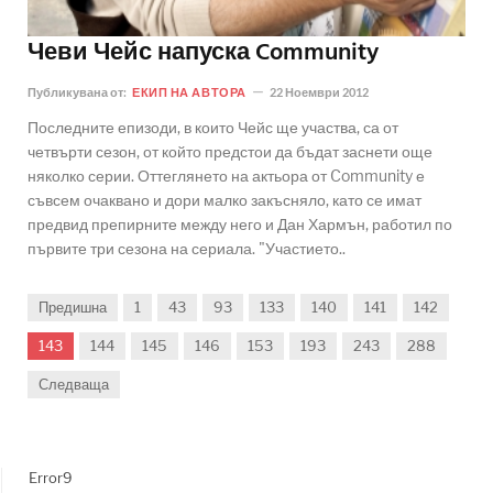
Чеви Чейс напуска Community
Публикувана от:
ЕКИП НА АВТОРА
22 Ноември 2012
Последните епизоди, в които Чейс ще участва, са от
четвърти сезон, от който предстои да бъдат заснети още
няколко серии. Оттеглянето на актьора от Community е
съвсем очаквано и дори малко закъсняло, като се имат
предвид препирните между него и Дан Хармън, работил по
първите три сезона на сериала. "Участието..
Предишна
1
43
93
133
140
141
142
143
144
145
146
153
193
243
288
Следваща
Error9