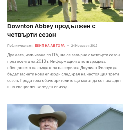
Downton Abbey продължен с
четвърти сезон
Публикувана от:
ЕКИП НА АВТОРА
24 Ноември 2012
Драмата, излъчвана по ITV, ще се завърне с четвърти сезон
през есента на 2013 г. Информацията потвърждава
обещанието на създателя на сериала Джулиан Фелоус да
бъдат заснети нови епизоди след края на настоящия трети
сезон. Преди това обаче зрителите ще могат да се насладят
и на специален коледен епизод..