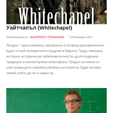
Уайтчапъл (Whitechapel)
Публикувана от:
ВАЛЕРИЯ СТЕФАНОВА
23 Ноември 2012
Лондон - вдъхновяващ, прекрасен и зловещ едновременно,
един от най-интересните градове в Европа. Град с вековна
история, исторически забележителности, дългогодишни
традиции и неповторима атмосфера. Градът на някои от
най-зловещите серийни убийци в историята. Едва ли има
някой, който да не е чувал за..