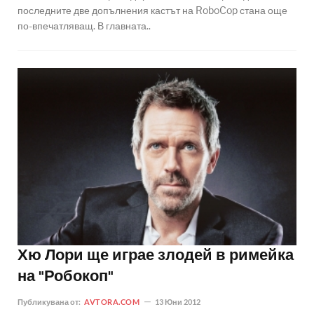
последните две допълнения кастът на RoboCop стана още
по-впечатляващ. В главната..
Хю Лори ще играе злодей в римейка
на "Робокоп"
Публикувана от:
AVTORA.COM
13 Юни 2012