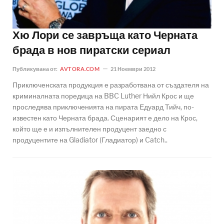
Хю Лори се завръща като Черната
брада в нов пиратски сериал
Публикувана от:
AVTORA.COM
21 Ноември 2012
Приключенската продукция е разработвана от създателя на
криминалната поредица на BBC Luther Нийл Крос и ще
проследява приключенията на пирата Едуард Тийч, по-
известен като Черната брада. Сценарият е дело на Крос,
който ще е и изпълнителен продуцент заедно с
продуцентите на Gladiator (Гладиатор) и Catch..