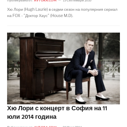
Публикувана от:
AVTORA.COM
13 Септември 2010
Хю Лори (Hugh Laurie) в седми сезон на популярния сериал
на FOX - "Доктор Хаус" (House M.D).
Хю Лори с концерт в София на 11
юли 2014 година