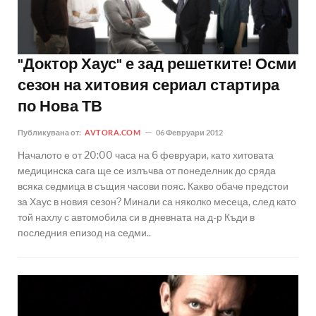
"Доктор Хаус" е зад решетките! Осми
сезон на хитовия сериал стартира
по Нова ТВ
Публикувана от:
AVTORA.COM
06 Февруари 2012
Началото е от 20:00 часа на 6 февруари, като хитовата
медицинска сага ще се излъчва от понеделник до сряда
всяка седмица в същия часови пояс. Какво обаче предстои
за Хаус в новия сезон? Минали са няколко месеца, след като
той нахлу с автомобила си в дневната на д-р Къди в
последния епизод на седми..