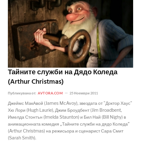
Тайните служби на Дядо Коледа
(Arthur Christmas)
Публикувана от:
AVTORA.COM
25 Ноември 2011
Джеймс МакАвой (James McAvoy), звездата от "Доктор Хаус"
Хю Лори (Hugh Laurie), Джим Броудбент (Jim Broadbent,
Имелда Стонтън (Imelda Staunton) и Бил Най (Bill Nighy) в
анимационната комедия „Тайните служби на дядо Коледа”
(Arthur Christmas) на режисьора и сценарист Сара Смит
(Sarah Smith).