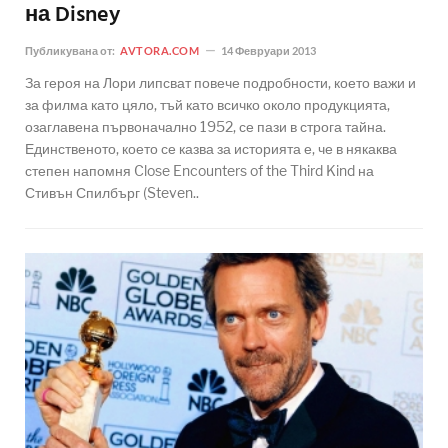
на Disney
Публикувана от:
AVTORA.COM
14 Февруари 2013
За героя на Лори липсват повече подробности, което важи и
за филма като цяло, тъй като всичко около продукцията,
озаглавена първоначално 1952, се пази в строга тайна.
Единственото, което се казва за историята е, че в някаква
степен напомня Close Encounters of the Third Kind на
Стивън Спилбърг (Steven..