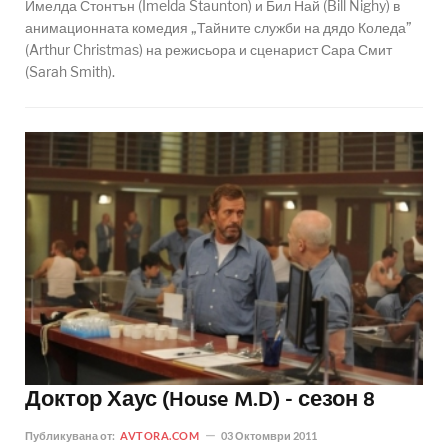
Имелда Стонтън (Imelda Staunton) и Бил Най (Bill Nighy) в
анимационната комедия „Тайните служби на дядо Коледа”
(Arthur Christmas) на режисьора и сценарист Сара Смит
(Sarah Smith).
Доктор Хаус (House M.D) - сезон 8
Публикувана от:
AVTORA.COM
03 Октомври 2011