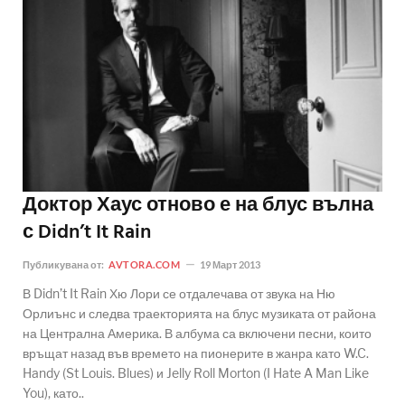
Доктор Хаус отново е на блус вълна
с Didn’t It Rain
Публикувана от:
AVTORA.COM
19 Март 2013
В Didn’t It Rain Хю Лори се отдалечава от звука на Ню
Орлиънс и следва траекторията на блус музиката от района
на Централна Америка. В албума са включени песни, които
връщат назад във времето на пионерите в жанра като W.C.
Handy (St Louis. Blues) и Jelly Roll Morton (I Hate A Man Like
You), като..