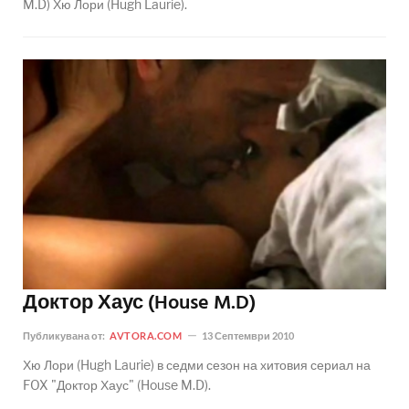
M.D) Хю Лори (Hugh Laurie).
Доктор Хаус (House M.D)
Публикувана от:
AVTORA.COM
13 Септември 2010
Хю Лори (Hugh Laurie) в седми сезон на хитовия сериал на
FOX "Доктор Хаус" (House M.D).