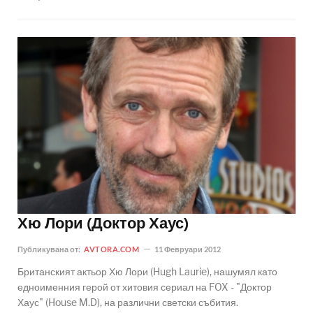
Хю Лори (Доктор Хаус)
Публикувана от:
AVTORA.COM
11 Февруари 2012
Британският актьор Хю Лори (Hugh Laurie), нашумял като
едноименния герой от хитовия сериал на FOX - "Доктор
Хаус" (House M.D), на различни светски събития.