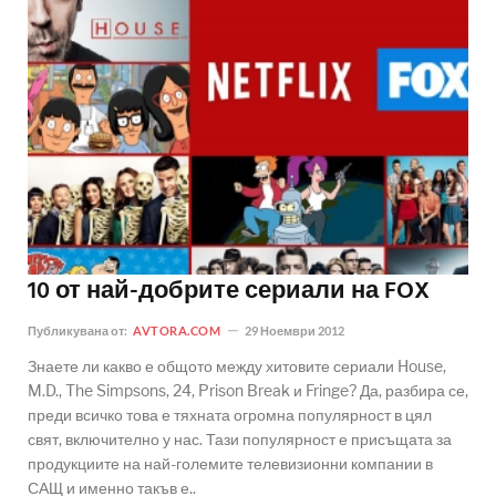
10 от най-добрите сериали на FOX
Публикувана от:
AVTORA.COM
29 Ноември 2012
Знаете ли какво е общото между хитовите сериали House,
M.D., The Simpsons, 24, Prison Break и Fringe? Да, разбира се,
преди всичко това е тяхната огромна популярност в цял
свят, включително у нас. Тази популярност е присъщата за
продукциите на най-големите телевизионни компании в
САЩ и именно такъв е..