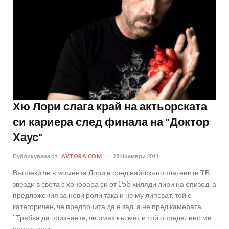
Хю Лори слага край на актьорската
си кариера след финала на "Доктор
Хаус"
Публикувана от:
AVTORA.COM
25 Ноември 2011
Въпреки че в момента Лори е сред най-скъпоплатените ТВ
звезди в света с хонорара си от 156 хиляди лири на епизод, а
предложения за нови роли така и не му липсват, той е
категоричен, че предпочита да е зад, а не пред камерата.
"Трябва да признаете, че имах късмет и той определено ме
поразглези..