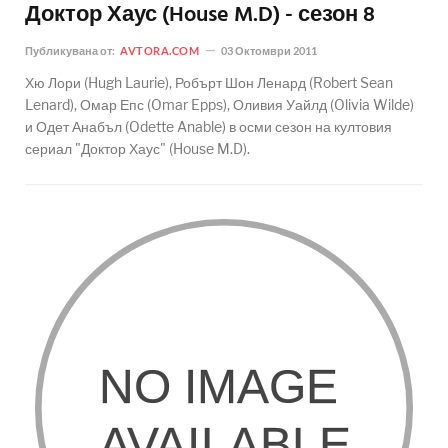
Доктор Хаус (House M.D) - сезон 8
Публикувана от:
AVTORA.COM
03 Октомври 2011
Хю Лори (Hugh Laurie), Робърт Шон Ленард (Robert Sean
Lenard), Омар Епс (Omar Epps), Оливия Уайлд (Olivia Wilde)
и Одет Анабъл (Odette Anable) в осми сезон на култовия
сериал "Доктор Хаус" (House M.D).