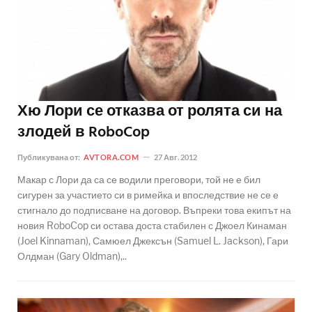
Хю Лори се отказва от ролята си на
злодей в RoboCop
Публикувана от:
AVTORA.COM
27 Авг. 2012
Макар с Лори да са се водили преговори, той не е бил
сигурен за участието си в римейка и впоследствие не се е
стигнало до подписване на договор. Въпреки това екипът на
новия RoboCop си остава доста стабилен с Джоел Кинаман
(Joel Kinnaman), Самюел Джексън (Samuel L. Jackson), Гари
Олдман (Gary Oldman),..