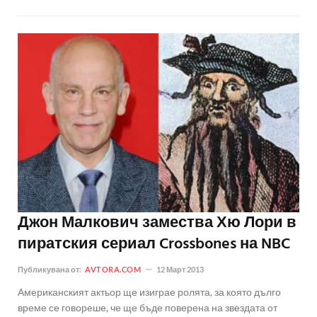
Джон Малкович замества Хю Лори в
пиратския сериал Crossbones на NBC
Публикувана от:
AVTORA.COM
12 Март 2013
Американският актьор ще изиграе ролята, за която дълго
време се говореше, че ще бъде поверена на звездата от