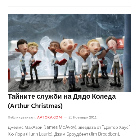
Тайните служби на Дядо Коледа
(Arthur Christmas)
Публикувана от:
AVTORA.COM
25 Ноември 2011
Джеймс МакАвой (James McAvoy), звездата от "Доктор Хаус"
Хю Лори (Hugh Laurie), Джим Броудбент (Jim Broadbent,