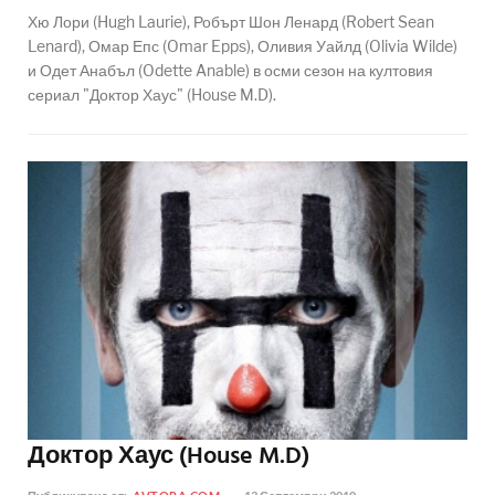
Хю Лори (Hugh Laurie), Робърт Шон Ленард (Robert Sean
Lenard), Омар Епс (Omar Epps), Оливия Уайлд (Olivia Wilde)
и Одет Анабъл (Odette Anable) в осми сезон на култовия
сериал "Доктор Хаус" (House M.D).
Доктор Хаус (House M.D)