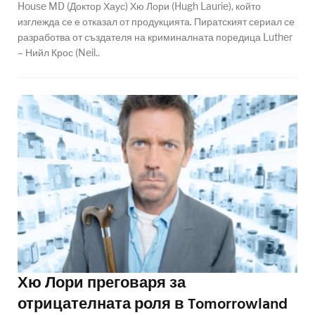
House MD (Доктор Хаус) Хю Лори (Hugh Laurie), който
изглежда се е отказал от продукцията. Пиратският сериал се
разработва от създателя на криминалната поредица Luther
– Нийл Крос (Neil..
Хю Лори преговаря за
отрицателната роля в Tomorrowland