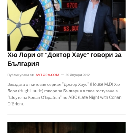
Хю Лори от "Доктор Хаус" говори за
България
Публикувана от:
AVTORA.COM
30 Януари 2012
Звездата от хитовия сериал "Доктор Хаус" (House M.D) Хю
Лори (Hugh Laurie) говори за България в свое гостуване в
"Шоуто на Конан О'Брайън" по ABC (Late Night with Conan
O'Brien).