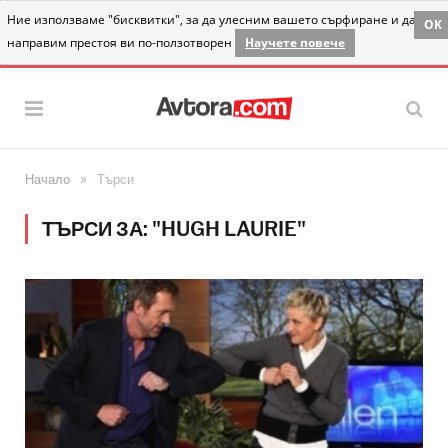
Ние използваме "бисквитки", за да улесним вашето сърфиране и да
OK
направим престоя ви по-ползотворен
Научете повече
»
Начало
Търси
ТЪРСИ ЗА: "HUGH LAURIE"