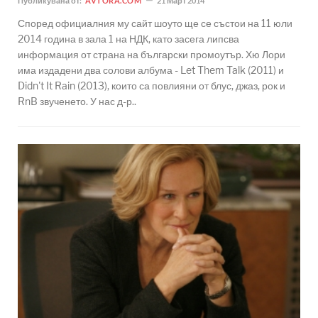
Публикувана от:
AVTORA.COM
21 Март 2014
Според официалния му сайт шоуто ще се състои на 11 юли
2014 година в зала 1 на НДК, като засега липсва
информация от страна на български промоутър. Хю Лори
има издадени два солови албума - Let Them Talk (2011) и
Didn't It Rain (2013), които са повлияни от блус, джаз, рок и
RnB звученето. У нас д-р..