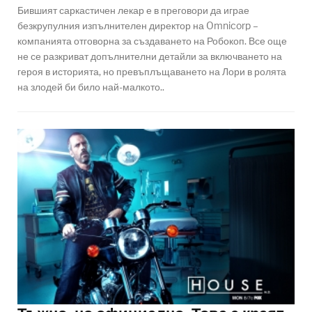
Бившият саркастичен лекар е в преговори да играе
безкрупулния изпълнителен директор на Omnicorp –
компанията отговорна за създаването на Робокоп. Все още
не се разкриват допълнителни детайли за включването на
героя в историята, но превъплъщаването на Лори в ролята
на злодей би било най-малкото..