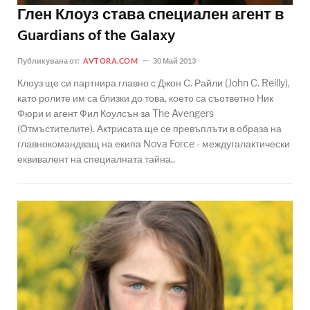
Глен Клоуз става специален агент в
Guardians of the Galaxy
Публикувана от:
AVTORA.COM
30 Май 2013
Клоуз ще си партнира главно с Джон С. Райли (John C. Reilly),
като ролите им са близки до това, което са съответно Ник
Фюри и агент Фил Коулсън за The Avengers
(Отмъстителите). Актрисата ще се превъплъти в образа на
главнокомандващ на екипа Nova Force - междугалактически
еквивалент на специалната тайна..