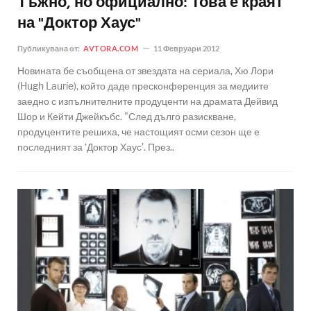
Тъжно, но официално: Това е краят
на "Доктор Хаус"
Публикувана от:
AVTORA.COM
11 Февруари 2012
Новината бе съобщена от звездата на сериала, Хю Лори
(Hugh Laurie), който даде пресконференция за медиите
заедно с изпълнителните продуценти на драмата Дейвид
Шор и Кейти Джейкъбс. "След дълго разискване,
продуцентите решиха, че настощият осми сезон ще е
последният за ‘Доктор Хаус’. През..