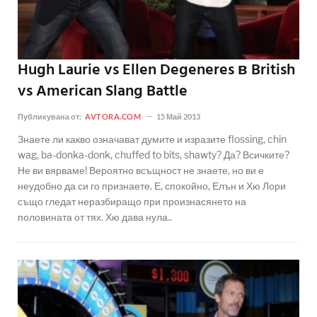
Hugh Laurie vs Ellen Degeneres в British
vs American Slang Battle
Публикувана от:
AVTORA.COM
15 Май 2013
Знаете ли какво означават думите и изразите flossing, chin
wag, ba-donka-donk, chuffed to bits, shawty? Да? Всичките?
Не ви вярваме! Вероятно всъщност не знаете, но ви е
неудобно да си го признаете. Е, спокойно, Елън и Хю Лори
също гледат неразбиращо при произнасянето на
половината от тях. Хю дава нула..