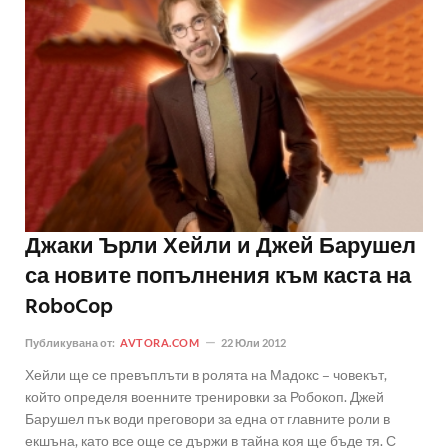
Джаки Ърли Хейли и Джей Барушел
са новите попълнения към каста на
RoboCop
Публикувана от:
AVTORA.COM
22 Юли 2012
Хейли ще се превъплъти в ролята на Мадокс – човекът,
който определя военните тренировки за Робокоп. Джей
Барушел пък води преговори за една от главните роли в
екшъна, като все още се държи в тайна коя ще бъде тя. С