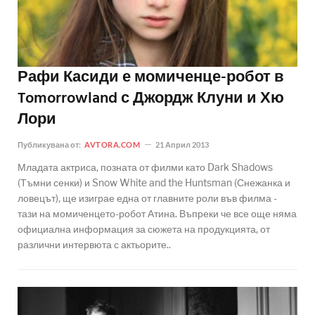
Рафи Касиди е момиченце-робот в
Tomorrowland с Джордж Клуни и Хю
Лори
Публикувана от:
AVTORA.COM
21 Април 2013
Младата актриса, позната от филми като Dark Shadows
(Тъмни сенки) и Snow White and the Huntsman (Снежанка и
ловецът), ще изиграе една от главните роли във филма -
тази на момиченцето-робот Атина. Въпреки че все още няма
официална информация за сюжета на продукцията, от
различни интервюта с актьорите..