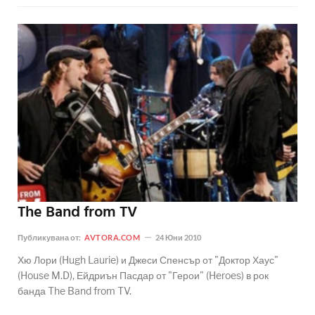
The Band from TV
Публикувана от:
AVTORA.COM
24 Юни 2010
Хю Лори (Hugh Laurie) и Джеси Спенсър от "Доктор Хаус"
(House M.D), Ейдриън Пасдар от "Герои" (Heroes) в рок
банда The Band from TV.