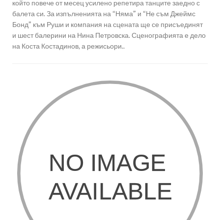
който повече от месец усилено репетира танците заедно с
балета си. За изпълненията на “Няма” и “Не съм Джеймс
Бонд” към Руши и компания на сцената ще се присъединят
и шест балерини на Нина Петровска. Сценографията е дело
на Коста Костадинов, а режисьори..