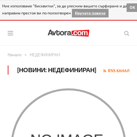
Ние използваме "бисквитки", за да улесним вашето сърфиране и да
OK
направим престоя ви по-ползотворен
Научете повече
»
Начало
НЕДЕФИНИРАН
[НОВИНИ: НЕДЕФИНИРАН]
RSS КАНАЛ