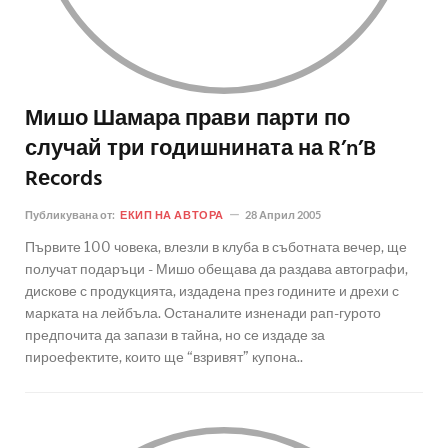
Мишо Шамара прави парти по
случай три годишнината на R’n’B
Rеcords
Публикувана от:
ЕКИП НА АВТОРА
28 Април 2005
Първите 100 човека, влезли в клуба в съботната вечер, ще
получат подаръци - Мишо обещава да раздава автографи,
дискове с продукцията, издадена през годините и дрехи с
марката на лейбъла. Останалите изненади рап-гурото
предпочита да запази в тайна, но се издаде за
пироефектите, които ще “взривят” купона..