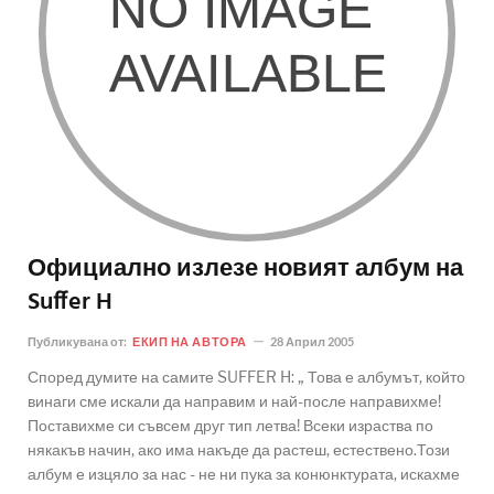
Официално излезе новият албум на
Suffer H
Публикувана от:
ЕКИП НА АВТОРА
28 Април 2005
Според думите на самите SUFFER H: „ Това е албумът, който
винаги сме искали да направим и най-после направихме!
Поставихме си съвсем друг тип летва! Всеки израства по
някакъв начин, ако има накъде да растеш, естествено.Този
албум е изцяло за нас - не ни пука за конюнктурата, искахме