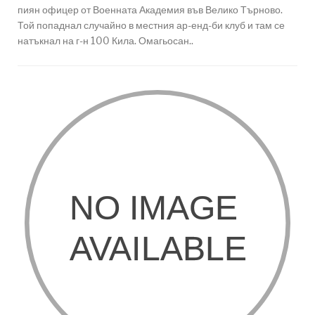
пиян офицер от Военната Академия във Велико Търново.
Той попаднал случайно в местния ар-енд-би клуб и там се
натъкнал на г-н 100 Кила. Омагьосан..