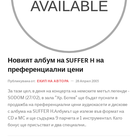
Новият албум на SUFFER H на
преференциални цени
Публикувана от:
ЕКИП НА АВТОРА
28 Април 2005
За тази цел, в деня на концерта на немските метъл легенди -
SODOM (27/02), в зала ”Хр. Ботев” ще бъдат пуснати в
продажба на преференциални цени аудиокасети и дискове
с албума на SUFFER H.Албумът ще излезе във формат на
CD и MC и ще съдържа 9 парчета и 1 инструментал. Като
бонус ще присъстват и два специални..