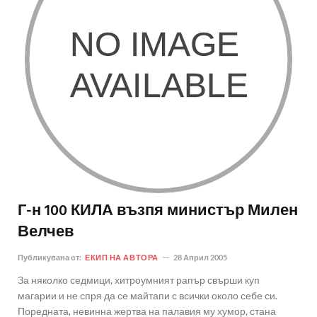
Г-н 100 КИЛА възпя министър Милен
Велчев
Публикувана от:
ЕКИП НА АВТОРА
28 Април 2005
За няколко седмици, хитроумният рапър свърши куп
магарии и не спря да се майтапи с всички около себе си.
Поредната, невинна жертва на палавия му хумор, стана