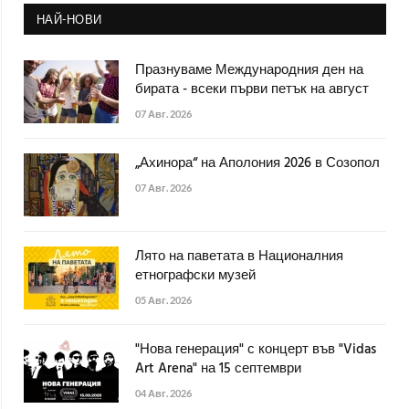
НАЙ-НОВИ
Празнуваме Международния ден на
бирата - всеки първи петък на август
07 Авг. 2026
„Ахинора“ на Аполония 2026 в Созопол
07 Авг. 2026
Лято на паветата в Националния
етнографски музей
05 Авг. 2026
"Нова генерация" с концерт във "Vidas
Art Arena" на 15 септември
04 Авг. 2026