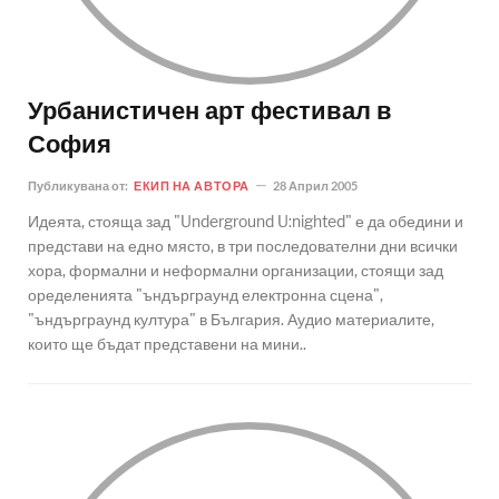
Урбанистичен арт фестивал в
София
Публикувана от:
ЕКИП НА АВТОРА
28 Април 2005
Идеята, стояща зад "Underground U:nighted" е да обедини и
представи на едно място, в три последователни дни всички
хора, формални и неформални организации, стоящи зад
оределенията "ъндърграунд електронна сцена",
"ъндърграунд култура" в България. Аудио материалите,
които ще бъдат представени на мини..