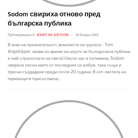
Sodom свириха отново пред
българска публика
Публикувана от:
ЕКИП НА АВТОРА
28 Април 2005
В знак на признателност, вокалиста на групата - Tom
Angelripper, заяви по време на шоуто че българската публика
е най-страхотната на света! Около час и половина, Sodom
свириха песни както от последния си албум, така също и
тресни създадени преди почти 20 години. В сет-листата на
германците присъстваха..