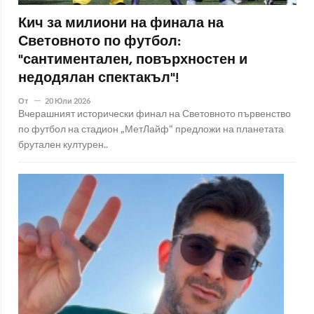
Кич за милиони на финала на
Световното по футбол:
"сантиментален, повърхностен и
недодялан спектакъл"!
От
20 Юли 2026
Вчерашният исторически финал на Световното първенство
по футбол на стадион „МетЛайф“ предложи на планетата
брутален културен..