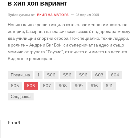
в хип хоп вариант
Публикувана от:
ЕКИП НА АВТОРА
28 Април 2005
Новият клип е решен изцяло като съвременна гимназиална
история, базирана на класическия сюжет: надпревара между
два училищни спортни отбора. По-специално, техни лидери,
в ролите – Андре и Биг Бой, си съперничат за едно и също
момиче от групата “Роузис”, от където е и името на песента.
Видеото е режисирано..
Предишна
1
506
556
596
603
604
605
606
607
608
609
616
641
Следваща
Error9