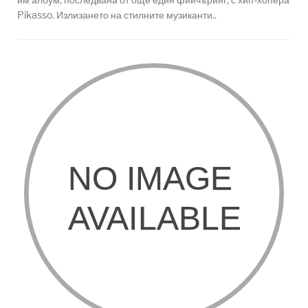
Pikasso. Излизането на стилните музиканти..