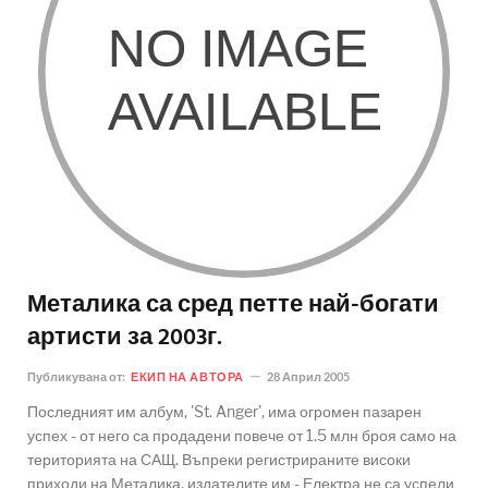
Металика са сред петте най-богати
артисти за 2003г.
Публикувана от:
ЕКИП НА АВТОРА
28 Април 2005
Последният им албум, 'St. Anger', има огромен пазарен
успех - от него са продадени повече от 1.5 млн броя само на
територията на САЩ. Въпреки регистрираните високи
приходи на Металика, издателите им - Електра не са успели