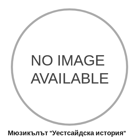
Мюзикълът "Уестсайдска история"