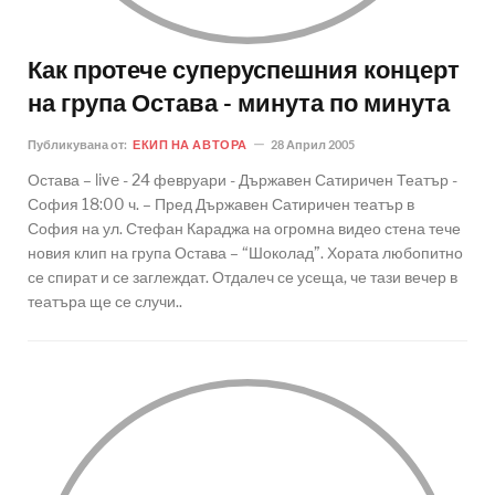
Как протече суперуспешния концерт
на група Остава - минута по минута
Публикувана от:
ЕКИП НА АВТОРА
28 Април 2005
Остава – live - 24 февруари - Държавен Сатиричен Театър -
София 18:00 ч. – Пред Държавен Сатиричен театър в
София на ул. Стефан Караджа на огромна видео стена тече
новия клип на група Остава – “Шоколад”. Хората любопитно
се спират и се заглеждат. Отдалеч се усеща, че тази вечер в
театъра ще се случи..