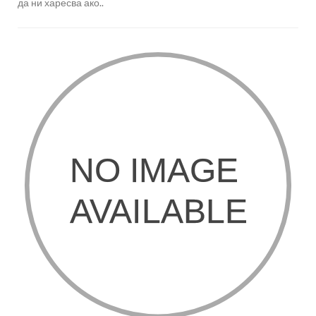
да ни харесва ако..