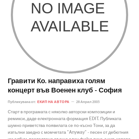
Гравити Ко. направиха голям
концерт във Военен клуб - София
Публикувана от:
ЕКИП НА АВТОРА
28 Април 2005
Старт в програмата с няколко авторски композиции и
ремикси, даде електронната формация EDIT. Публиката
шумно приветства появилата се по-късно Тони, за да
изпълни заедно с момчетата "Anyway" - песен от дебютния
им албум, последвана от още един фийчъринг, с хип-хопера