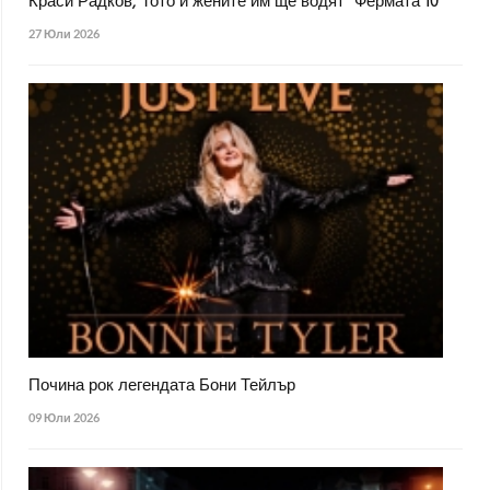
Краси Радков, Тото и жените им ще водят "Фермата 10"
27 Юли 2026
Почина рок легендата Бони Тейлър
09 Юли 2026