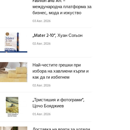
Fashion and Art –
международна платформа за
бизнес, мода и изкуство
03 Авг. 2026
„Mater 2-10“, Хуан Согьон
02 Авг. 2026
Най-честите грешки при
избора на хавлиени кърпи и
как да ги избегнем
02 Авг. 2026
„Тристишия и фотограми“,
Цочо Бояджиев
01 Авг. 2026
Доставка на врати за хотели