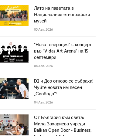
Лято на паветата в
Националния етнографски
музей
05 Авг. 2026
"Нова генерация" с концерт
във "Vidas Art Arena" на 15
септември
04 Авг. 2026
D2 и Део отново се събраха!
Чуйте новата им песен
„Свобода“!
04 Авг. 2026
От България към света:
Мила Захариева учреди
Balkan Open Door - Business,