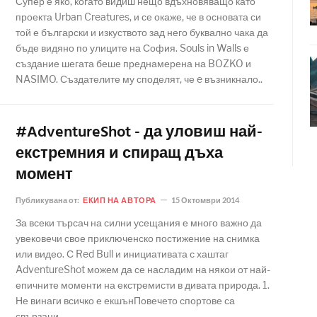
Супер е яко, когато видиш нещо вдъхновяващо като
проекта Urban Creatures, и се окаже, че в основата си
той е български и изкуството зад него буквално чака да
бъде видяно по улиците на София. Souls in Walls е
създание шегата беше преднамерена на BOZKO и
NASIMO. Създателите му споделят, че e възникнало..
#AdventureShot - да уловиш най-
екстремния и спиращ дъха
момент
Публикувана от:
ЕКИП НА АВТОРА
15 Октомври 2014
За всеки търсач на силни усещания е много важно да
увековечи свое приключенско постижение на снимка
или видео. С Red Bull и инициативата с хаштаг
AdventureShot можем да се насладим на някои от най-
епичните моменти на екстремисти в дивата природа. 1.
Не винаги всичко е екшънПовечето спортове са
свързани..