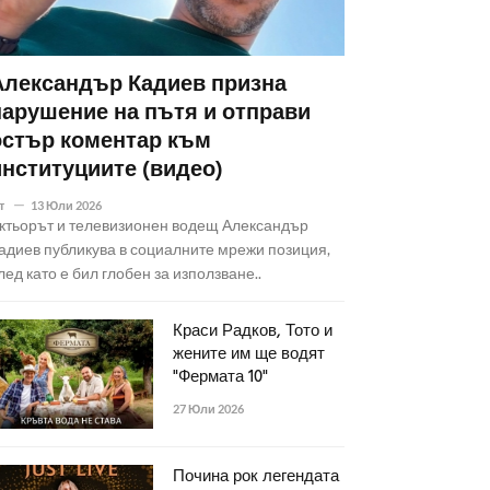
Александър Кадиев призна
нарушение на пътя и отправи
остър коментар към
институциите (видео)
т
13 Юли 2026
ктьорът и телевизионен водещ Александър
адиев публикува в социалните мрежи позиция,
лед като е бил глобен за използване..
Краси Радков, Тото и
жените им ще водят
"Фермата 10"
27 Юли 2026
Почина рок легендата