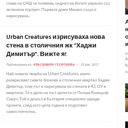
глава на САЩ се появява, седнал на богато украсен със
зеленина портрет. Първата дама Мишел също е
нарисувана..
Urban Creatures изрисуваха нова
стена в столичния жк "Хаджи
Димитър". Вижте я!
О
А
Публикувана от:
КРАСИМИРА ГЕОРГИЕВА
25 Авг. 2017
К
с
Най-новата творба на Urban Creatures, които
разкрасяват сивите блокове в столичния квартал Хаджи
Димитър, този път е нарисувана на стената в 42. ОУ в
квартала. Тя е дело на гост артиста от Полша Kшищоф
Сируч. Той е дошъл в България специално заради
проекта, след като цяла година е подготвял
самостоятелна..