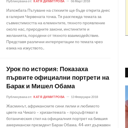
Публикувана от:
КАТЯ ДИМИТРОВА
06 Март 2018
Изложбата Пътуване на стихиите ще бъде открита днес
в галерия Червената точка. Тя разглежда темата за
съвместимостта на елементите, тяхното проявление
около нас, природните закони, инстинктите и
желанията, породени от тяхното взаимодействие.
Представя различни интерпретации по темата чрез
езика на изкуството..
Урок по история: Показаха
първите официални портрети на
Барак и Мишел Обама
Публикувана от:
КАТЯ ДИМИТРОВА
13 Февруари 2018
Жасминът, африканските сини лилии и любимото
цвете на Чикаго – хризантемата – процъфтяват в
ботаническия стил на официалния портрет на бившия
американски президент Барак Обама. 44-ият държавен