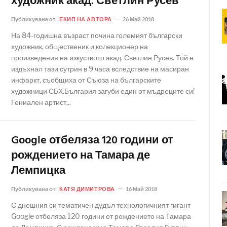
художник акад. Светлин Русев
Публикувана от:
ЕКИП НА АВТОРА
26 Май 2018
На 84-годишна възраст почина големият български
художник, общественик и колекционер на
произведения на изкуството акад. Светлин Русев. Той е
издъхнал тази сутрин в 9 часа вследствие на масиран
инфаркт, съобщиха от Съюза на българските
художници СБХ.България загуби един от мъдреците си!
Гениален артист,..
Google отбеляза 120 години от
рождението на Тамара де
Лемпицка
Публикувана от:
КАТЯ ДИМИТРОВА
16 Май 2018
С днешния си тематичен дудъл технологичният гигант
Google отбеляза 120 години от рождението на Тамара