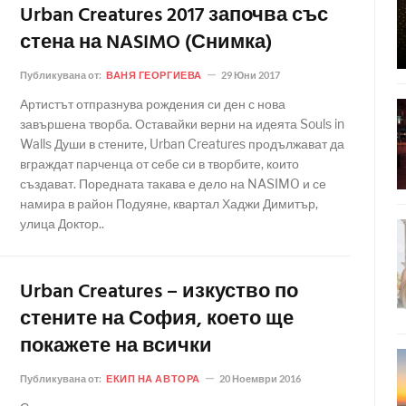
Urban Creatures 2017 започва със
стена на NASIMO (Снимка)
Публикувана от:
ВАНЯ ГЕОРГИЕВА
29 Юни 2017
Артистът отпразнува рождения си ден с нова
завършена творба. Оставайки верни на идеята Souls in
Walls Души в стените, Urban Creatures продължават да
вграждат парченца от себе си в творбите, които
създават. Поредната такава е дело на NASIMO и се
намира в район Подуяне, квартал Хаджи Димитър,
улица Доктор..
Urban Creatures – изкуство по
стените на София, което ще
покажете на всички
Публикувана от:
ЕКИП НА АВТОРА
20 Ноември 2016