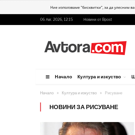
Ние използваме "бисквитки", за да улесним в
06 Авг. 2026, 12:15
Новини от Bpost
Начало
Култура и изкуство
Ш
»
»
Начало
Култура и изкуство
Рисуване
НОВИНИ ЗА РИСУВАНЕ