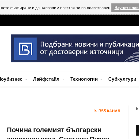
ашето сърфиране и да направим престоя ви по-ползотворен
Научете пов
оубизнес
Лайфстайл
Технологии
Субкултури
E
RSS КАНАЛ
Почина големият български