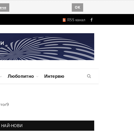
ече
OK
RSS канал
Facebook
Любопитно
Интервю
rror9
НАЙ-НОВИ