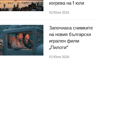
изгрева на 1 юли
02 Юли 2026
Започнаха снимките
на новия български
игрален филм
„Пилоти“
01 Юли 2026