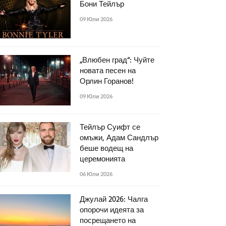
Бони Тейлър
09 Юли 2026
„Влюбен град“: Чуйте
новата песен на
Орлин Горанов!
09 Юли 2026
Тейлър Суифт се
омъжи, Адам Сандлър
беше водещ на
церемонията
06 Юли 2026
Джулай 2026: Чалга
опорочи идеята за
посрещането на