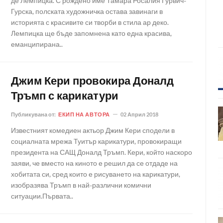
де Лемпицка. С рождено име Тамара Росалия Гурвич-
Гурска, полската художничка остава завинаги в
историята с красивите си творби в стила ар деко.
Лемпицка ще бъде запомнена като една красива,
еманципирана..
Джим Кери провокира Доналд
Тръмп с карикатури
Публикувана от:
ЕКИП НА АВТОРА
02 Април 2018
Известният комедиен актьор Джим Кери сподели в
социалната мрежа Туитър карикатури, провокиращи
президента на САЩ Доналд Тръмп. Кери, който наскоро
заяви, че вместо на киното е решил да се отдаде на
хобитата си, сред които е рисуването на карикатури,
изобразява Тръмп в най-различни комични
ситуации.Първата..