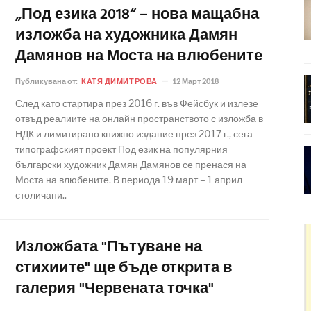
„Под езика 2018“ – нова мащабна
изложба на художника Дамян
Дамянов на Моста на влюбените
Публикувана от:
КАТЯ ДИМИТРОВА
12 Март 2018
След като стартира през 2016 г. във Фейсбук и излезе
отвъд реалиите на онлайн пространството с изложба в
НДК и лимитирано книжно издание през 2017 г., сега
типографският проект Под език на популярния
български художник Дамян Дамянов се пренася на
Моста на влюбените. В периода 19 март – 1 април
столичани..
Изложбата "Пътуване на
стихиите" ще бъде открита в
галерия "Червената точка"