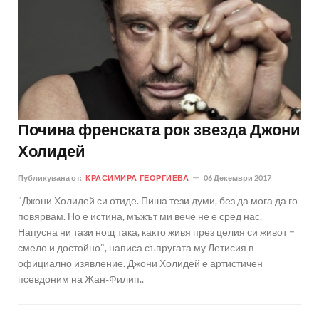
Почина френската рок звезда Джони
Холидей
Публикувана от:
КРАСИМИРА ГЕОРГИЕВА
06 Декември 2017
"Джони Холидей си отиде. Пиша тези думи, без да мога да го
повярвам. Но е истина, мъжът ми вече не е сред нас.
Напусна ни тази нощ така, както живя през целия си живот −
смело и достойно", написа съпругата му Летисия в
официално изявление. Джони Холидей е артистичен
псевдоним на Жан-Филип..