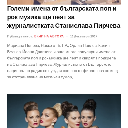
Големи имена от българската поп и
рок музика ще пеят за
журналистката Станислава Пирчева
Публикувана от:
ЕКИП НА АВТОРА
11 Декември 2017
Мариана Попова, Наско от Б.Т.Р., Орлин Павлов, Калин
Вельов, Йоана Драгнева и още много популярни имена от
българската поп и рок музика ще пеят и свирят в подкрепа
на Станислава Пирчева. Журналистката от Българското
национално радио се нуждаe спешно от финансова помощ
за отстраняване на мозъчен тумор,..