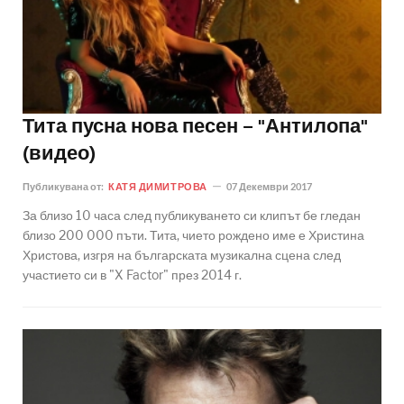
Тита пусна нова песен – "Антилопа"
(видео)
Публикувана от:
КАТЯ ДИМИТРОВА
07 Декември 2017
За близо 10 часа след публикуването си клипът бе гледан
близо 200 000 пъти. Тита, чието рождено име е Христина
Христова, изгря на българската музикална сцена след
участието си в "X Factor" през 2014 г.