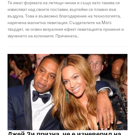
Те имат формата на летящи чинии и също като такива се
извисяват над своите поставки, въртейки се плавно във
въздуха. Това е възможно благодарение на технологията,
наречена магнитна левитация. Създателите на Mars
твърдят, че освен визуалния ефект левитацията променя и
звученето на колонките. Причината..
Джей Зи призна, че е изневерил на