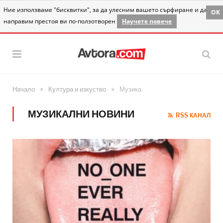
Ние използваме "бисквитки", за да улесним вашето сърфиране и да
OK
направим престоя ви по-ползотворен
Научете повече
»
»
Начало
Култура и изкуство
Музика
МУЗИКАЛНИ НОВИНИ
RSS КАНАЛ