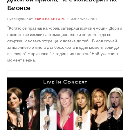
Бионсе
Публикувана от:
ЕКИП НА АВТОРА
30 Ноември 2017
"Когато се правиш на корав, затваряш всички емоции. Дори и
с жените се изключваш емоционално и не можеш да се
свържеш с човека отсреща, с човека до теб... В моя случай
затварянето е много дълбоко, което в един момент води до
изневяра" − признава 47-годишният певец. "Най-ужасният
момент в една..