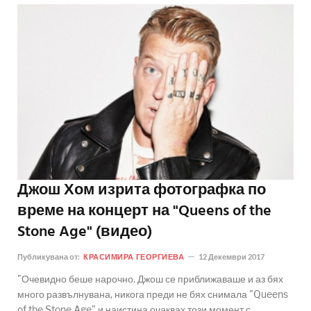
Джош Хом изрита фотографка по
време на концерт на "Queens of the
Stone Age" (видео)
Публикувана от:
КРАСИМИРА ГЕОРГИЕВА
12 Декември 2017
"Очевидно беше нарочно. Джош се приближаваше и аз бях
много развълнувана, никога преди не бях снимала "Queens
of the Stone Age" и наистина очаквах този момент с