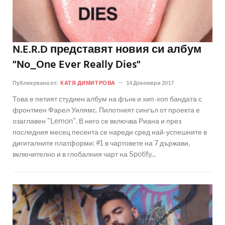
N.E.R.D представят новия си албум
"No_One Ever Really Dies"
Публикувана от:
КАТЯ ДИМИТРОВА
14 Декември 2017
Това е петият студиен албум на фънк и хип-хоп бандата с
фронтмен Фарел Уилямс. Пилотният сингъл от проекта е
озаглавен "Lemon". В него се включва Риана и през
последния месец песента се нареди сред най-успешните в
дигиталните платформи: #1 в чартовете на 7 държави,
включително и в глобалния чарт на Spotify...