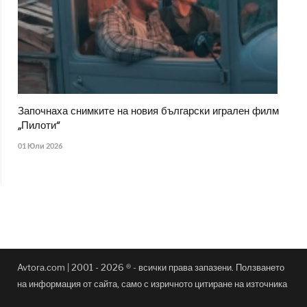
Започнаха снимките на новия български игрален филм
„Пилоти“
01 Юли 2026
Avtora.com | 2001 - 2026 ® - всички права запазени. Ползването
на информация от сайта, само с изричното цитиране на източника