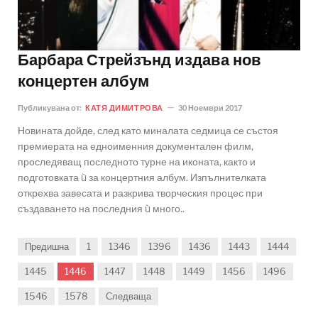
Барбара Стрейзънд издава нов
концертен албум
Публикувана от:
КАТЯ ДИМИТРОВА
30 Ноември 2017
Новината дойде, след като миналата седмица се състоя
премиерата на едноименния документален филм,
проследяващ последното турне на иконата, както и
подготовката ù за концертния албум. Изпълнителката
открехва завесата и разкрива творческия процес при
създаването на последния ù много..
Предишна
1
1346
1396
1436
1443
1444
1445
1446
1447
1448
1449
1456
1496
1546
1578
Следваща