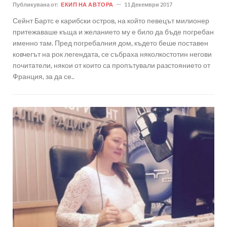
Публикувана от:
ЕКИП НА АВТОРА
11 Декември 2017
Сейнт Бартс е карибски остров, на който певецът милионер
притежаваше къща и желанието му е било да бъде погребан
именно там. Пред погребалния дом, където беше поставен
ковчегът на рок легендата, се събраха няколкостотин негови
почитатели, някои от които са пропътували разстоянието от
Франция, за да се..