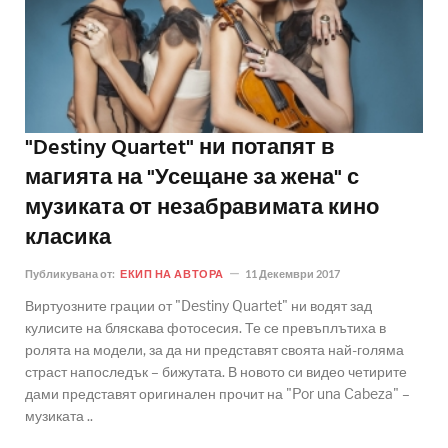
"Destiny Quartet" ни потапят в
магията на "Усещане за жена" с
музиката от незабравимата кино
класика
Публикувана от:
ЕКИП НА АВТОРА
11 Декември 2017
Виртуозните грации от "Destiny Quartet" ни водят зад
кулисите на бляскава фотосесия. Те се превъплътиха в
ролята на модели, за да ни представят своята най-голяма
страст напоследък – бижутата. В новото си видео четирите
дами представят оригинален прочит на "Por una Cabeza" –
музиката ..