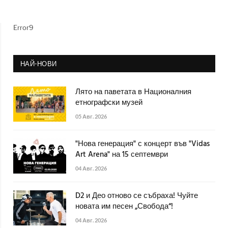
Error9
НАЙ-НОВИ
Лято на паветата в Националния
етнографски музей
05 Авг. 2026
"Нова генерация" с концерт във "Vidas
Art Arena" на 15 септември
04 Авг. 2026
D2 и Део отново се събраха! Чуйте
новата им песен „Свобода“!
04 Авг. 2026