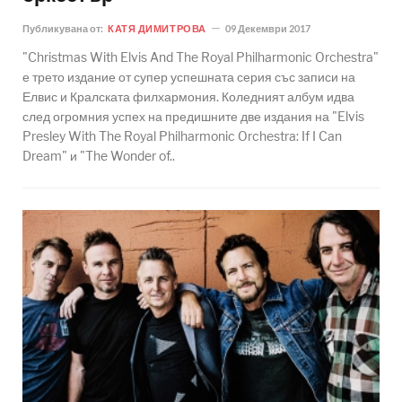
Публикувана от:
КАТЯ ДИМИТРОВА
09 Декември 2017
"Christmas With Elvis And The Royal Philharmonic Orchestra"
е трето издание от супер успешната серия със записи на
Елвис и Кралската филхармония. Коледният албум идва
след огромния успех на предишните две издания на "Elvis
Presley With The Royal Philharmonic Orchestra: If I Can
Dream" и "The Wonder of..