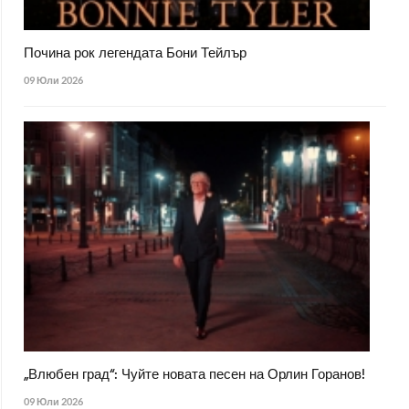
Почина рок легендата Бони Тейлър
09 Юли 2026
„Влюбен град“: Чуйте новата песен на Орлин Горанов!
09 Юли 2026