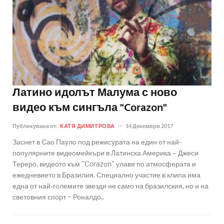
Латино идолът Малума с ново
видео към сингъла "Corazon"
Публикувана от:
КАТЯ ДИМИТРОВА
14 Декември 2017
Заснет в Сао Пауло под режисурата на един от най-
популярните видеомейкъри в Латинска Америка – Джеси
Тереро, видеото към "Corazоn" улавя по атмосферата и
ежедневието в Бразилия. Специално участие в клипа има
една от най-големите звезди не само на бразилския, но и на
световния спорт − Роналдо..