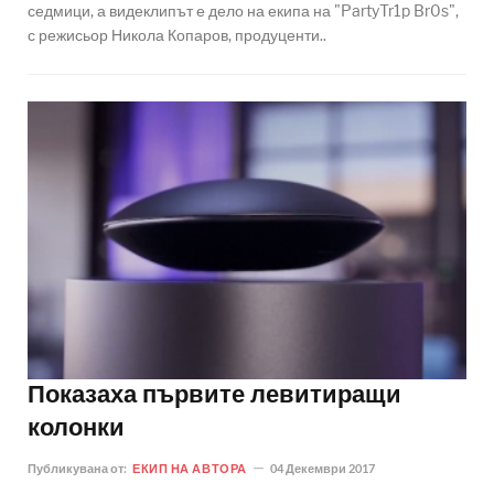
седмици, а видеклипът е дело на екипа на "PartyTr1p Br0s",
с режисьор Никола Копаров, продуценти..
Показаха първите левитиращи
колонки
Публикувана от:
ЕКИП НА АВТОРА
04 Декември 2017