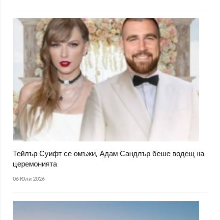
Тейлър Суифт се омъжи, Адам Сандлър беше водещ на
церемонията
06 Юли 2026