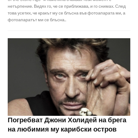
нетърпение. Видях го, че се приближава, и го снимах. След
това усетих, че кракът му се блъсна във фотоапарата ми, а
фотоапаратът ми се блъсна..
Погребват Джони Холидей на брега
на любимия му карибски остров