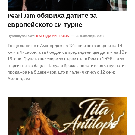
Pearl Jam обявиха датите за
европейското си турне
Публикувана от:
КАТЯ ДИМИТРОВА
08 Декември 2017
То ще започне в Амстердам на 12 юни и ще завърши на 14
юли в Лисабон, а за Лондон са предвидени две дати – на 18 и
19 юни. Групата ще свири за първи път в Рим от 1996 г. и за
първи път изобщо в Падуа и Краков. Билетите бяха пуснати в
продажба на 8 декември. Ето и пълния списък: 12 юни:
Амстердам,..