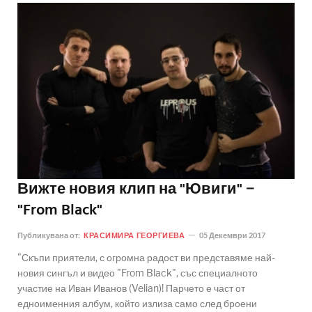
Вижте новия клип на "Ювиги" −
"From Black"
Публикувана от:
КРАСИМИРА ГЕОРГИЕВА
05 Декември 2017
"Скъпи приятели, с огромна радост ви представяме най-
новия сингъл и видео "From Black", със специалното
участие на Иван Иванов (Velian)! Парчето е част от
едноименния албум, който излиза само след броени