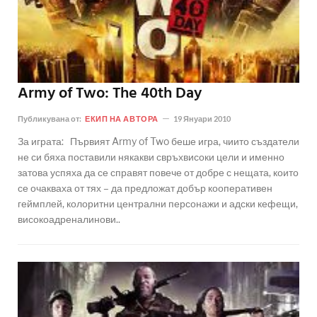
Army of Two: The 40th Day
Публикувана от:
ЕКИП НА АВТОРА
19 Януари 2010
За играта: Първият Army of Two беше игра, чиито създатели
не си бяха поставили някакви свръхвисоки цели и именно
затова успяха да се справят повече от добре с нещата, които
се очакваха от тях – да предложат добър кооперативен
геймплей, колоритни централни персонажи и адски кефещи,
високоадреналинови..