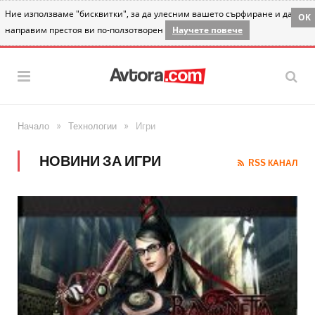
Ние използваме "бисквитки", за да улесним вашето сърфиране и да
OK
направим престоя ви по-ползотворен
Научете повече
»
»
Начало
Технологии
Игри
НОВИНИ ЗА ИГРИ
RSS КАНАЛ