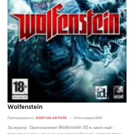
Wolfenstein
Публикувана от:
ЕКИП НА АВТОРА
14 Октомври 2009
За играта: Оригиналният Wolfenstein 3D е, както най-
вероятно знаеш, една от иконите в гейминга, излязла през