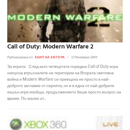
Call of Duty: Modern Warfare 2
Публикувана от:
ЕКИП НА АВТОРА
17 Ноември 2009
За играта: След като четвъртата поредна Call of Duty игра
напусна втръсналите ни територии на Втората световна
война и Modern Warfare се превърна не просто в най-
доброто заглавие от серията, но и в една от най-добрите
екшън игри изобщо, продължението беше просто въпрос на
време. По-малко от..