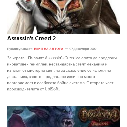
Assassin's Creed 2
Публикувана от:
ЕКИП НА АВТОРА
07 Декември 2009
За играта: Първият Assassin’s Creed се опита да предложи
иновативен геймплей, нестандартна стелт механика и
изтъкан от мистерии свят, но за съжаление се изложи на
доста нива, защото предлагаше излишно много
повтаряемост и слабовата бойна система. С втората част
производителите от UbiSoft..