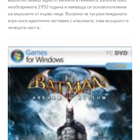
необозримата 1992 година и явяваща се основоположник
на екшъните от първо лице. Въпреки че тук разглежданата
игра носи идентично заглавие с класиката, това всъщност е
четвърта част в..