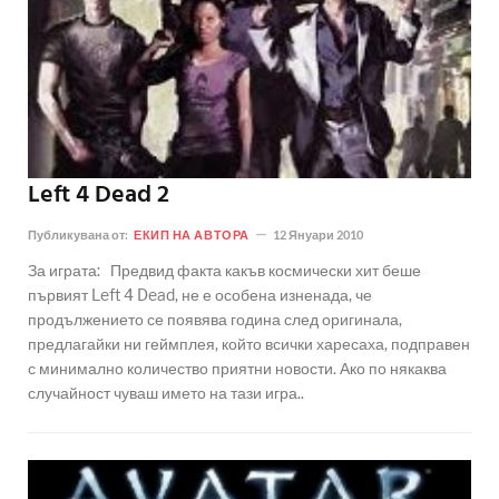
Left 4 Dead 2
Публикувана от:
ЕКИП НА АВТОРА
12 Януари 2010
За играта: Предвид факта какъв космически хит беше
първият Left 4 Dead, не е особена изненада, че
продължението се появява година след оригинала,
предлагайки ни геймплея, който всички харесаха, подправен
с минимално количество приятни новости. Ако по някаква
случайност чуваш името на тази игра..