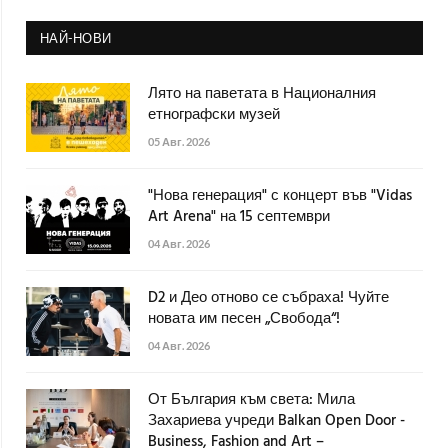
НАЙ-НОВИ
Лято на паветата в Националния
етнографски музей
05 Авг. 2026
"Нова генерация" с концерт във "Vidas
Art Arena" на 15 септември
04 Авг. 2026
D2 и Део отново се събраха! Чуйте
новата им песен „Свобода“!
04 Авг. 2026
От България към света: Мила
Захариева учреди Balkan Open Door -
Business, Fashion and Art –