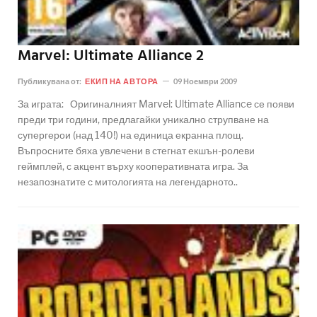
Marvel: Ultimate Alliance 2
Публикувана от:
ЕКИП НА АВТОРА
09 Ноември 2009
За играта: Оригиналният Marvel: Ultimate Alliance се появи
преди три години, предлагайки уникално струпване на
супергерои (над 140!) на единица екранна площ.
Въпросните бяха увлечени в стегнат екшън-ролеви
геймплей, с акцент върху кооперативната игра. За
незапознатите с митологията на легендарното..