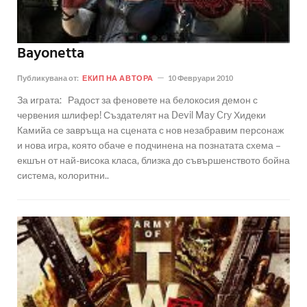
Bayonetta
Публикувана от:
ЕКИП НА АВТОРА
10 Февруари 2010
За играта: Радост за феновете на белокосия демон с
червения шлифер! Създателят на Devil May Cry Хидеки
Камийа се завръща на сцената с нов незабравим персонаж
и нова игра, която обаче е подчинена на познатата схема –
екшън от най-висока класа, близка до съвършенството бойна
система, колоритни..