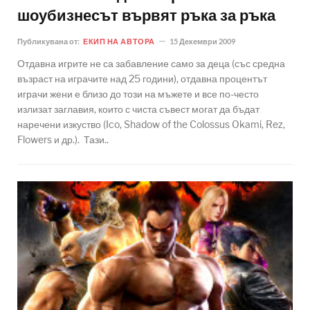
шоубизнесът вървят ръка за ръка
Публикувана от:
ЕКИП НА АВТОРА
15 Декември 2009
Отдавна игрите не са забавление само за деца (със средна
възраст на играчите над 25 години), отдавна процентът
играчи жени е близо до този на мъжете и все по-често
излизат заглавия, които с чиста съвест могат да бъдат
наречени изкуство (Ico, Shadow of the Colossus Okami, Rez,
Flowers и др.). Тази..