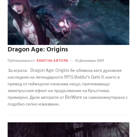
Dragon Age: Origins
Публикувана от:
ЕКИП НА АВТОРА
02 Декември 2009
За играта: Dragon Age: Origins бе обявена като духовния
наследник на легендарното RPG Baldur’s Gate II, което в
превод от геймърски означава нещо, притежаващо
земетръсния ефект на продължение на Кръстника,
примерно. Дали авторите от BioWare се самоекзекутираха с
подобно силно изказване..