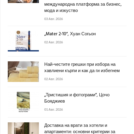
международна платформа за бизнес,
мода и изкуство
03 Авг. 2026
„Mater 2-10“, Хуан Согьон
02 Авг. 2026
Най-честите грешки при избора на
хавлиени кърпи и как да ги избегнем
02 Авг. 2026
„Тристишия и фотограми“, Цочо
Бояджиев
01 Авг. 2026
Доставка на врати за хотели и
апартаменти: основни критерии за