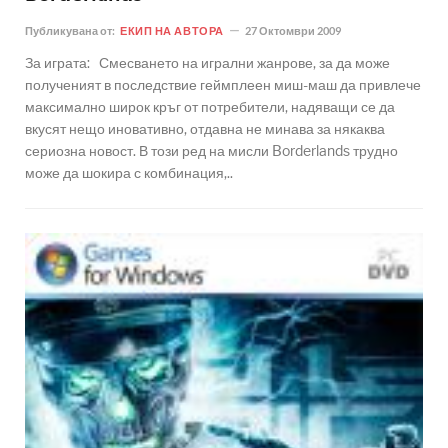
Публикувана от:
ЕКИП НА АВТОРА
27 Октомври 2009
За играта: Смесването на игрални жанрове, за да може
полученият в последствие геймплеен миш-маш да привлече
максимално широк кръг от потребители, надяващи се да
вкусят нещо иновативно, отдавна не минава за някаква
сериозна новост. В този ред на мисли Borderlands трудно
може да шокира с комбинация,..