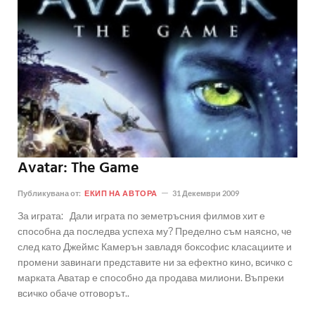
Avatar: The Game
Публикувана от:
ЕКИП НА АВТОРА
31 Декември 2009
За играта: Дали играта по земетръсния филмов хит е
способна да последва успеха му? Пределно съм наясно, че
след като Джеймс Камерън завладя боксофис класациите и
промени завинаги представите ни за ефектно кино, всичко с
марката Аватар е способно да продава милиони. Въпреки
всичко обаче отговорът..