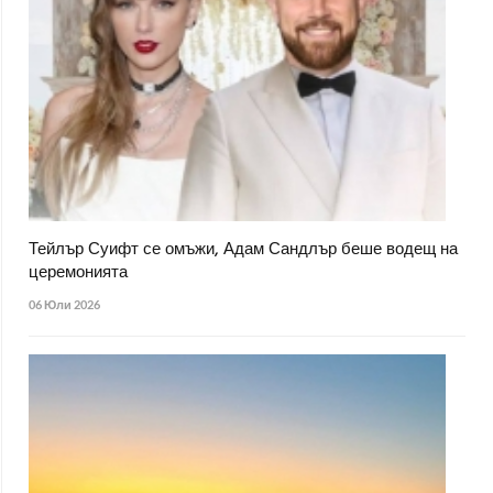
Тейлър Суифт се омъжи, Адам Сандлър беше водещ на
церемонията
06 Юли 2026