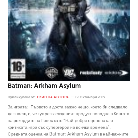
Batman: Arkham Asylum
Публикувана от:
ЕКИП НА АВТОРА
06 Октомври 2009
За играта: Първото и доста важно нещо, което би следвало
да знаеш, е, че тук разглежданият продукт попадна в Кингата
на рекордите на Гинес като “Най-добре оценената от
критиката игра със супергерои на всички времена”.
Средната оценка на Batman: Arkham Asylum в най-важните