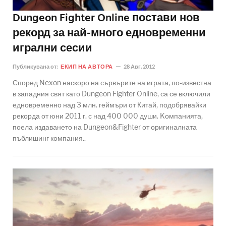
Dungeon Fighter Online постави нов
рекорд за най-много едновременни
игрални сесии
Публикувана от:
ЕКИП НА АВТОРА
28 Авг. 2012
Според Nexon наскоро на сървърите на играта, по-известна
в западния свят като Dungeon Fighter Online, са се включили
едновременно над 3 млн. геймъри от Китай, подобрявайки
рекорда от юни 2011 г. с над 400 000 души. Kомпанията,
поела издаването на Dungeon&Fighter от оригиналната
пъблишинг компания..