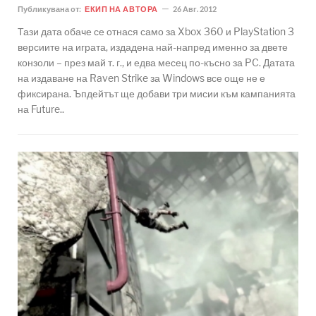
Публикувана от:
ЕКИП НА АВТОРА
26 Авг. 2012
Тази дата обаче се отнася само за Xbox 360 и PlayStation 3
версиите на играта, издадена най-напред именно за двете
конзоли – през май т. г., и едва месец по-късно за PC. Датата
на издаване на Raven Strike за Windows все още не е
фиксирана. Ъпдейтът ще добави три мисии към кампанията
на Future..