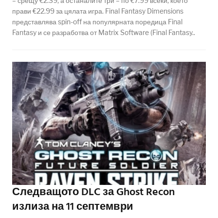
– срещу €2.39, а останалите три – по €7.99 всеки, което
прави €22.99 за цялата игра. Final Fantasy Dimensions
представлява spin-off на популярната поредица Final
Fantasy и се разработва от Matrix Software (Final Fantasy..
Следващото DLC за Ghost Recon
излиза на 11 септември