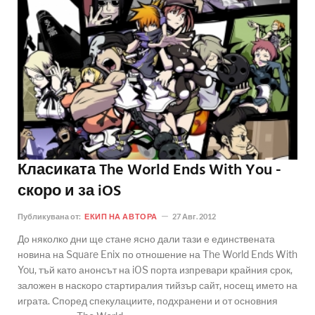
Класиката The World Ends With You -
скоро и за iOS
Публикувана от:
ЕКИП НА АВТОРА
27 Авг. 2012
До няколко дни ще стане ясно дали тази е единствената
новина на Square Enix по отношение на The World Ends With
You, тъй като анонсът на iOS порта изпревари крайния срок,
заложен в наскоро стартиралия тийзър сайт, носещ името на
играта. Според спекулациите, подхранени и от основния