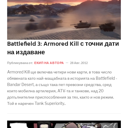
Battlefield 3: Armored Kill с точни дати
на издаване
Публикувана от:
ЕКИП НА АВТОРА
28 Авг. 2012
Armored Kill ще включва четири нови карти, в това число
обявената като най-мащабната в историята на Battlefield -
Bandar Desert, а също така пет превозни средства, сред
които мобилна артилерия, ATV-та и танкове, над 20
допълнителни приспособления за тях, както и нов режим.
Той е наречен Tank Superiority..