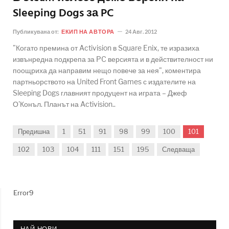
Sleeping Dogs за PC
Публикувана от:
ЕКИП НА АВТОРА
24 Авг. 2012
"Когато премина от Activision в Square Enix, те изразиха
извънредна подкрепа за PC версията и в действителност ни
поощриха да направим нещо повече за нея", коментира
партньорството на United Front Games с издателите на
Sleeping Dogs главният продуцент на играта – Джеф
О'Конъл. Планът на Activision..
Предишна
1
51
91
98
99
100
101
102
103
104
111
151
195
Следваща
Error9