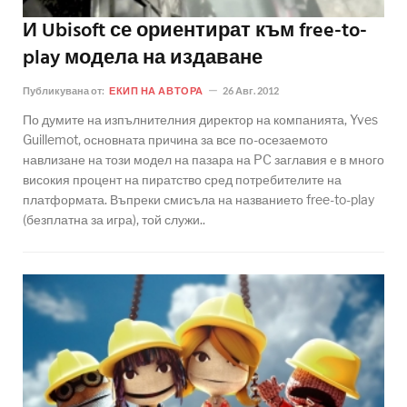
И Ubisoft се ориентират към free-to-
play модела на издаване
Публикувана от:
ЕКИП НА АВТОРА
26 Авг. 2012
По думите на изпълнителния директор на компанията, Yves
Guillemot, основната причина за все по-осезаемото
навлизане на този модел на пазара на PC заглавия е в много
високия процент на пиратство сред потребителите на
платформата. Въпреки смисъла на названието free-to-play
(безплатна за игра), той служи..