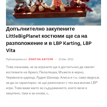
Допълнително закупените
LittleBigPlanet костюми ще са на
разположение и в LBP Karting, LBP
Vita
Публикувана от:
ЕКИП НА АВТОРА
25 Авг. 2012
Това означава, че за играчите ще е достатъчно да свалят
костюмите на Ариел, Пепеляшка, Мъжете в черно,
Червената царица, Лудия Шапкар, Алиса и т.н. само веднъж,
за да си гарантират, че ще разполагат с тях във всички LBP
игри. Това важи както за съдържанието, което вече е
закупено, така и за онова, с..