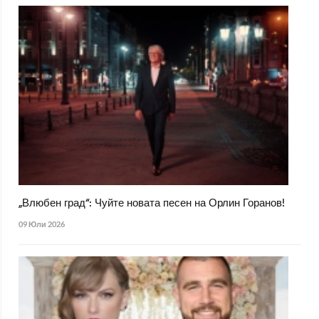
„Влюбен град“: Чуйте новата песен на Орлин Горанов!
09 Юли 2026