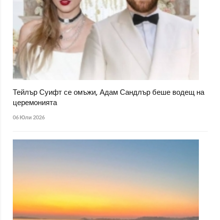
Тейлър Суифт се омъжи, Адам Сандлър беше водещ на
церемонията
06 Юли 2026