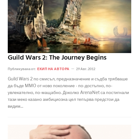
Guild Wars 2: The Journey Begins
Публикувана от:
ЕКИП НА АВТОРА
29 Авг. 2012
Guild Wars 2 по смисъл, предназначение и съдба трябваше
да бъде MMO от ново поколение - по-достъпно, по-
увлекателно, по-мащабно. Доколко ArenaNet са постигнали
тази меко казано амбициозна цел тепърва предстои да
видим...