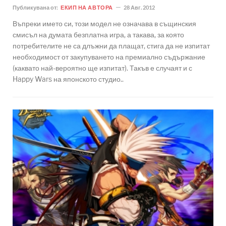
Публикувана от:
ЕКИП НА АВТОРА
28 Авг. 2012
Въпреки името си, този модел не означава в същинския
смисъл на думата безплатна игра, а такава, за която
потребителите не са длъжни да плащат, стига да не изпитат
необходимост от закупуването на премиално съдържание
(каквато най-вероятно ще изпитат). Такъв е случаят и с
Happy Wars на японското студио..