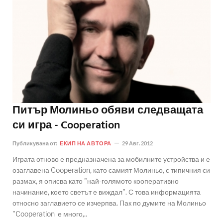
Питър Молиньо обяви следващата
си игра - Cooperation
Публикувана от:
ЕКИП НА АВТОРА
29 Авг. 2012
Играта отново е предназначена за мобилните устройства и е
озаглавена Cooperation, като самият Молиньо, с типичния си
размах, я описва като "най-голямото кооперативно
начинание, което светът е виждал". С това информацията
относно заглавието се изчерпва. Пак по думите на Молиньо
"Cooperation е много,..