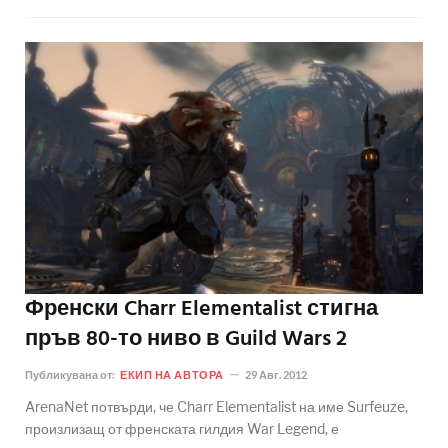
Френски Charr Elementalist стигна
пръв 80-то ниво в Guild Wars 2
Публикувана от:
ЕКИП НА АВТОРА
29 Авг. 2012
ArenaNet потвърди, че Charr Elementalist на име Surfeuze,
произлизащ от френската гилдия War Legend, е