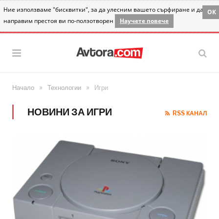
Ние използваме "бисквитки", за да улесним вашето сърфиране и да
OK
направим престоя ви по-ползотворен
Научете повече
»
»
Начало
Технологии
Игри
НОВИНИ ЗА ИГРИ
RSS КАНАЛ