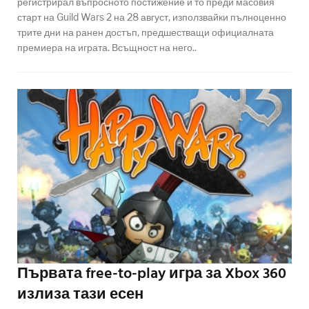
регистрирал въпросното постижение и то преди масовия
старт на Guild Wars 2 на 28 август, използвайки пълноценно
трите дни на ранен достъп, предшестващи официалната
премиера на играта. Всъщност на него..
Първата free-to-play игра за Xbox 360
излиза тази есен