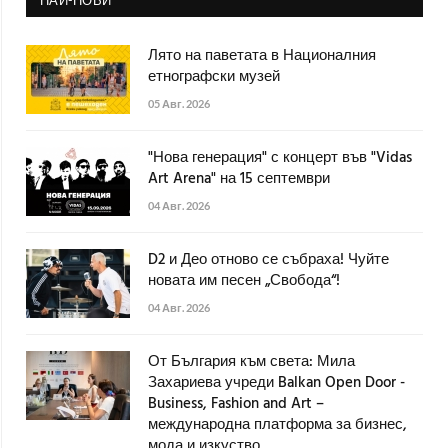
НАЙ-НОВИ
Лято на паветата в Националния
етнографски музей
05 Авг. 2026
"Нова генерация" с концерт във "Vidas
Art Arena" на 15 септември
04 Авг. 2026
D2 и Део отново се събраха! Чуйте
новата им песен „Свобода“!
04 Авг. 2026
От България към света: Мила
Захариева учреди Balkan Open Door -
Business, Fashion and Art –
международна платформа за бизнес,
мода и изкуство