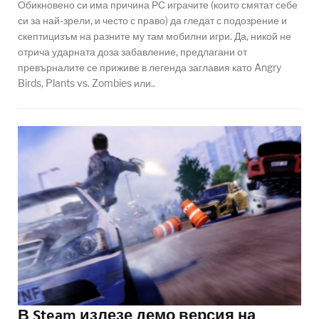
Обикновено си има причина РС играчите (които смятат себе
си за най-зрели, и често с право) да гледат с подозрение и
скептицизъм на разните му там мобилни игри. Да, никой не
отрича ударната доза забавление, предлагани от
превърналите се приживе в легенда заглавия като Angry
Birds, Plants vs. Zombies или..
В Steam излезе демо версия на