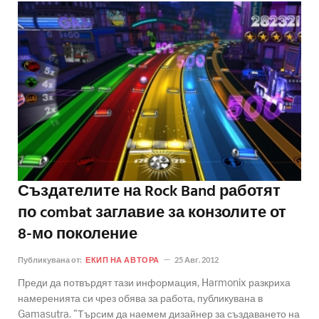
Създателите на Rock Band работят
по combat заглавие за конзолите от
8-мо поколение
Публикувана от:
ЕКИП НА АВТОРА
25 Авг. 2012
Преди да потвърдят тази информация, Harmonix разкриха
намеренията си чрез обява за работа, публикувана в
Gamasutra. "Търсим да наемем дизайнер за създаването на