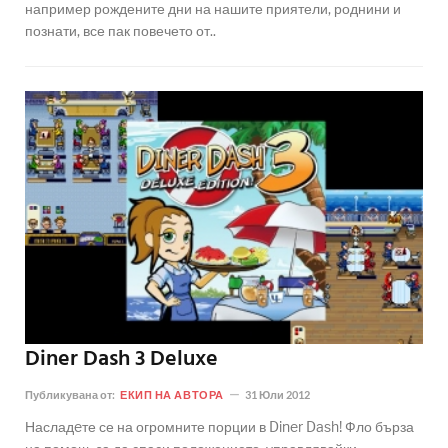
например рождените дни на нашите приятели, роднини и
познати, все пак повечето от..
Diner Dash 3 Deluxe
Публикувана от:
ЕКИП НА АВТОРА
31 Юли 2012
Насладeте се на огромните порции в Diner Dash! Фло бърза