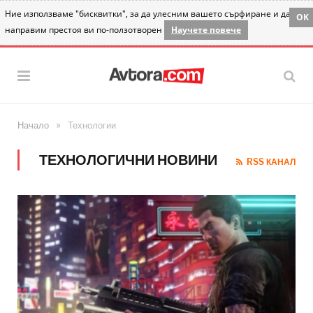
Ние използваме "бисквитки", за да улесним вашето сърфиране и да
OK
направим престоя ви по-ползотворен
Научете повече
»
Начало
Технологии
ТЕХНОЛОГИЧНИ НОВИНИ
RSS КАНАЛ