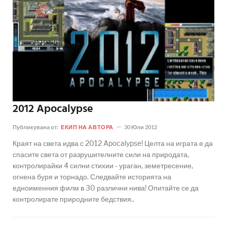
2012 Apocalypse
Публикувана от:
ЕКИП НА АВТОРА
30 Юли 2012
Краят на света идва с 2012 Apocalypse! Целта на играта е да
спасите света от разрушителните сили на природата,
контролирайки 4 силни стихии - ураган, земетресение,
огнена буря и торнадо. Следвайте историята на
едноименния филм в 30 различни нива! Опитайте се да
контролирате природните бедствия..