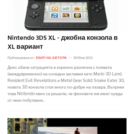
Nintendo 3DS XL - джобна конзола в
XL вариант
Публикувана от:
ЕКИП НА АВТОРА
30 Юли 2012
Днес обаче ситуацията е коренно различна с появата
(междувременно) на солидни заглавия като Mario 3D Land,
Resident Evil: Revelations и Metal Gear Solid: Snake Eater 3D,
новата 3D конзола стои много по-добре на пазара. Въпреки
това Nintendo явно са решили, че феновете им имат нужда
от леко побутване..