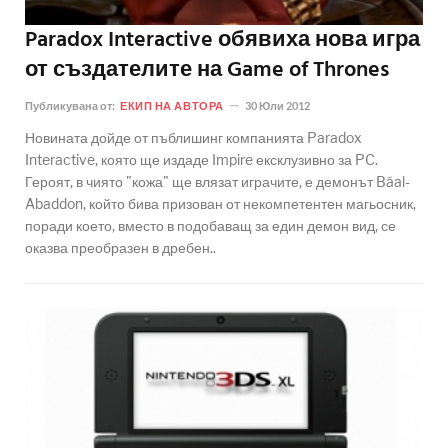
Paradox Interactive обявиха нова игра
от създателите на Game of Thrones
Публикувана от:
ЕКИП НА АВТОРА
30 Юли 2012
Новината дойде от пъблишинг компанията Paradox
Interactive, която ще издаде Impire ексклузивно за PC.
Героят, в чиято "кожа" ще влязат играчите, е демонът Báal-
Abaddon, който бива призован от некомпетентен магьосник,
поради което, вместо в подобаващ за един демон вид, се
оказва преобразен в дребен..