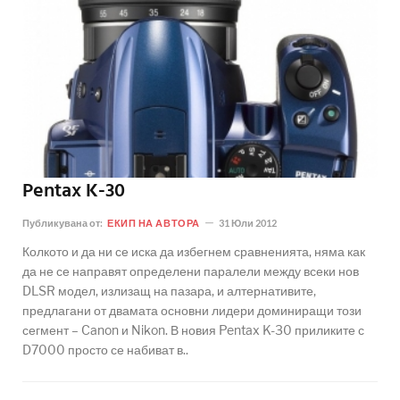
Pentax K-30
Публикувана от:
ЕКИП НА АВТОРА
31 Юли 2012
Колкото и да ни се иска да избегнем сравненията, няма как
да не се направят определени паралели между всеки нов
DLSR модел, излизащ на пазара, и алтернативите,
предлагани от двамата основни лидери доминиращи този
сегмент – Canon и Nikon. В новия Pentax K-30 приликите с
D7000 просто се набиват в..