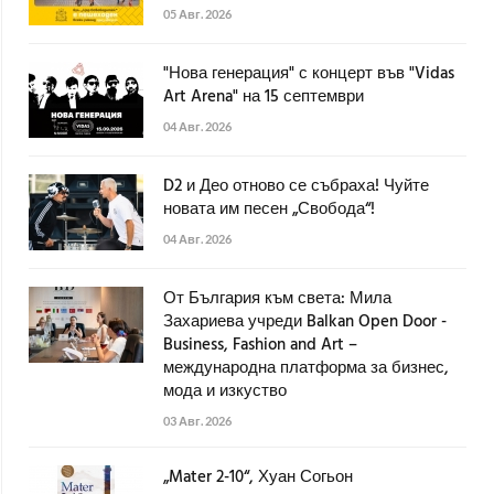
05 Авг. 2026
"Нова генерация" с концерт във "Vidas
Art Arena" на 15 септември
04 Авг. 2026
D2 и Део отново се събраха! Чуйте
новата им песен „Свобода“!
04 Авг. 2026
От България към света: Мила
Захариева учреди Balkan Open Door -
Business, Fashion and Art –
международна платформа за бизнес,
мода и изкуство
03 Авг. 2026
„Mater 2-10“, Хуан Согьон