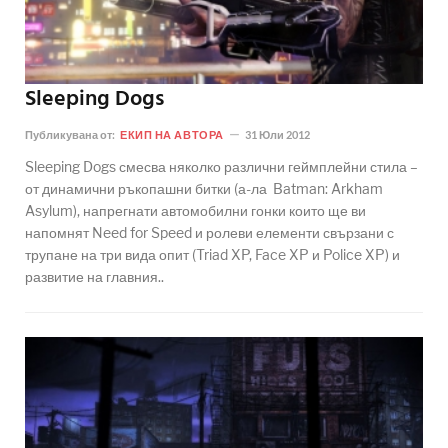
Sleeping Dogs
Публикувана от:
ЕКИП НА АВТОРА
31 Юли 2012
Sleeping Dogs смесва няколко различни геймплейни стила –
от динамични ръкопашни битки (а-ла Batman: Arkham
Asylum), напрегнати автомобилни гонки които ще ви
напомнят Need for Speed и ролеви елементи свързани с
трупане на три вида опит (Triad XP, Face XP и Police XP) и
развитие на главния..