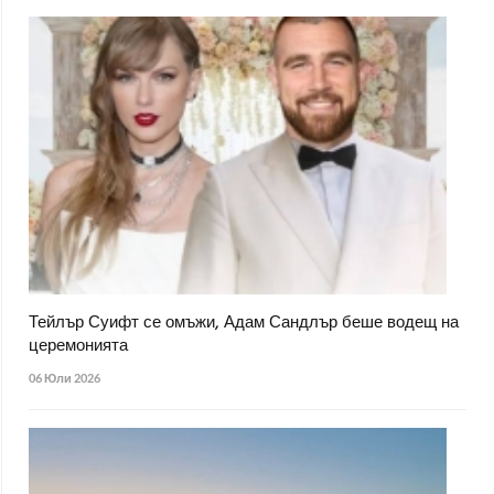
Тейлър Суифт се омъжи, Адам Сандлър беше водещ на
церемонията
06 Юли 2026