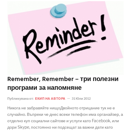
Remember, Remember – три полезни
програми за напомняне
Публикувана от:
ЕКИП НА АВТОРА
31 Юли 2012
Никога не забравяйте нищоДвойното отрицание тук не е
случайно. Въпреки че днес всеки телефон има органайзер, а
отделно куп социални сайтове и услуги като Facebook, или
дори Skype, постоянно ни подсещат за важни дати като