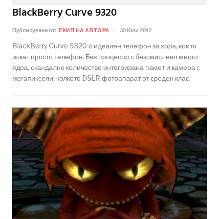
BlackBerry Curve 9320
Публикувана от:
ЕКИП НА АВТОРА
30 Юли 2012
BlackBerry Curve 9320 e идеален телефон за хора, които
искат просто телефон. Без процесор с безсмислено много
ядра, скандално количество интегрирана памет и камера с
мегапиксели, колкото DSLR фотоапарат от среден клас.