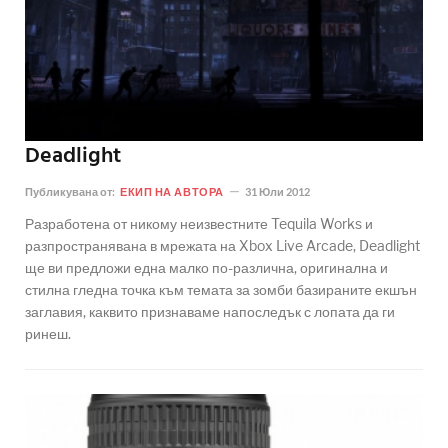
Deadlight
Публикувана от:
ЕКИП НА АВТОРА
31 Юли 2012
Разработена от никому неизвестните Tequila Works и
разпространявана в мрежата на Xbox Live Arcade, Deadlight
ще ви предложи една малко по-различна, оригинална и
стилна гледна точка към темата за зомби базираните екшън
заглавия, каквито признаваме напоследък с лопата да ги
ринеш.