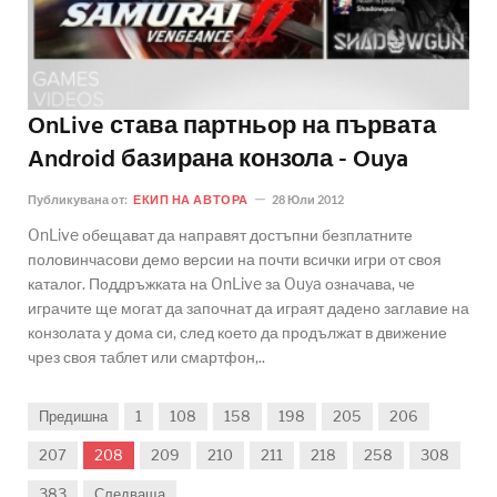
OnLive става партньор на първата
Android базирана конзола - Ouya
Публикувана от:
ЕКИП НА АВТОРА
28 Юли 2012
OnLive обещават да направят достъпни безплатните
половинчасови демо версии на почти всички игри от своя
каталог. Поддръжката на OnLive за Ouya означава, че
играчите ще могат да започнат да играят дадено заглавие на
конзолата у дома си, след което да продължат в движение
чрез своя таблет или смартфон,..
Предишна
1
108
158
198
205
206
207
208
209
210
211
218
258
308
383
Следваща