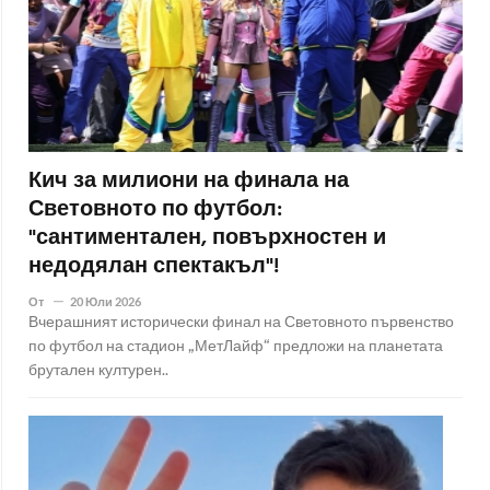
Кич за милиони на финала на
Световното по футбол:
"сантиментален, повърхностен и
недодялан спектакъл"!
От
20 Юли 2026
Вчерашният исторически финал на Световното първенство
по футбол на стадион „МетЛайф“ предложи на планетата
брутален културен..