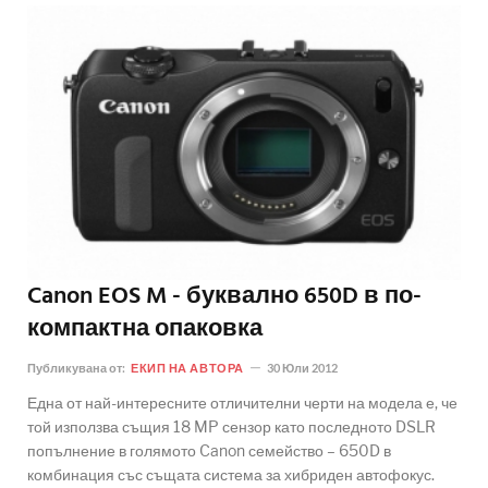
Canon EOS M - буквално 650D в по-
компактна опаковка
Публикувана от:
ЕКИП НА АВТОРА
30 Юли 2012
Една от най-интересните отличителни черти на модела е, че
той използва същия 18 MP сензор като последното DSLR
попълнение в голямото Canon семейство – 650D в
комбинация със същата система за хибриден автофокус.