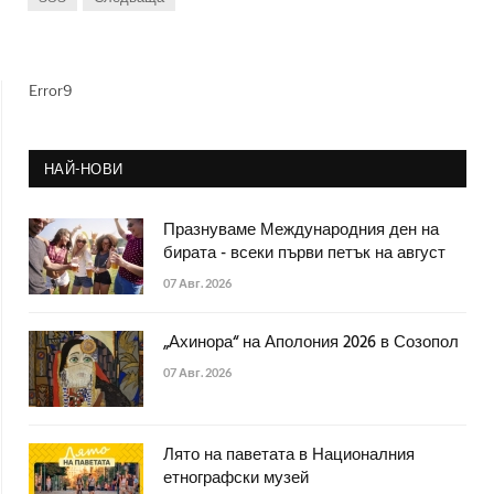
Error9
НАЙ-НОВИ
Празнуваме Международния ден на
бирата - всеки първи петък на август
07 Авг. 2026
„Ахинора“ на Аполония 2026 в Созопол
07 Авг. 2026
Лято на паветата в Националния
етнографски музей