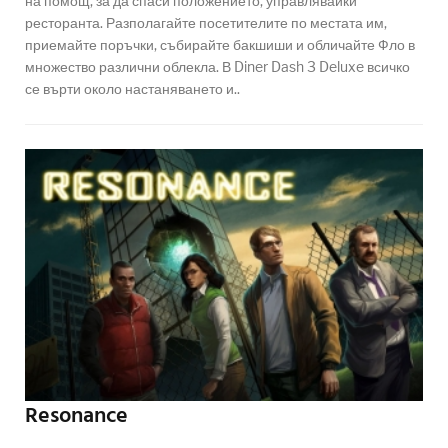
на помощ, за да спаси положението, управлявайки
ресторанта. Разполагайте посетителите по местата им,
приемайте поръчки, събирайте бакшиши и обличайте Фло в
множество различни облекла. В Diner Dash 3 Deluxe всичко
се върти около настаняването и..
Resonance