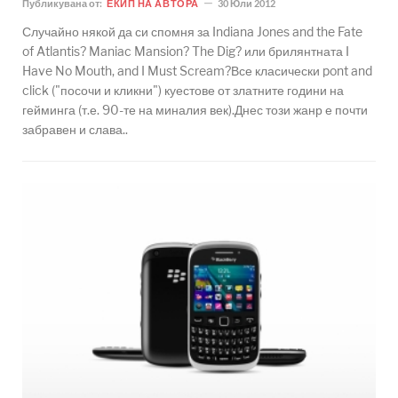
Публикувана от:
ЕКИП НА АВТОРА
30 Юли 2012
Случайно някой да си спомня за Indiana Jones and the Fate
of Atlantis? Maniac Mansion? The Dig? или брилянтната I
Have No Mouth, and I Must Scream?Все класически pont and
click ("посочи и кликни") куестове от златните години на
гейминга (т.е. 90-те на миналия век).Днес този жанр е почти
забравен и слава..