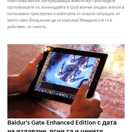
поел нова мисия, застрашаваща живота му! Проследете
противниците си, изненадайте в гръб всички злодеи, влезте в
интензивни престрелки и избягайте от опасни ситуации, от
които само Бонд може да се измъкне! Виждали сте го в
действие, но никога..
Baldur's Gate Enhanced Edition с дата
на издаване, ясни са и цените