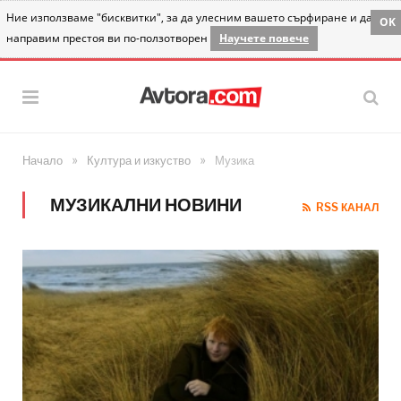
Ние използваме "бисквитки", за да улесним вашето сърфиране и да
OK
направим престоя ви по-ползотворен
Научете повече
»
»
Начало
Култура и изкуство
Музика
МУЗИКАЛНИ НОВИНИ
RSS КАНАЛ