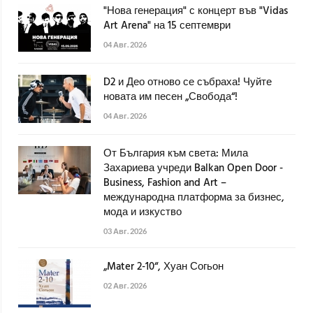
"Нова генерация" с концерт във "Vidas
Art Arena" на 15 септември
04 Авг. 2026
D2 и Део отново се събраха! Чуйте
новата им песен „Свобода“!
04 Авг. 2026
От България към света: Мила
Захариева учреди Balkan Open Door -
Business, Fashion and Art –
международна платформа за бизнес,
мода и изкуство
03 Авг. 2026
„Mater 2-10“, Хуан Согьон
02 Авг. 2026