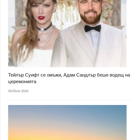
Тейлър Суифт се омъжи, Адам Сандлър беше водещ на
церемонията
06 Юли 2026