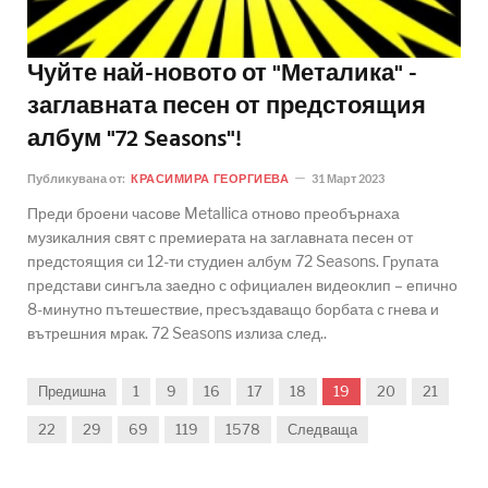
Чуйте най-новото от "Металика" -
заглавната песен от предстоящия
албум "72 Seasons"!
Публикувана от:
КРАСИМИРА ГЕОРГИЕВА
31 Март 2023
Преди броени часове Metallica отново преобърнаха
музикалния свят с премиерата на заглавната песен от
предстоящия си 12-ти студиен албум 72 Seasons. Групата
представи сингъла заедно с официален видеоклип – епично
8-минутно пътешествие, пресъздаващо борбата с гнева и
вътрешния мрак. 72 Seasons излиза след..
Предишна
1
9
16
17
18
19
20
21
22
29
69
119
1578
Следваща