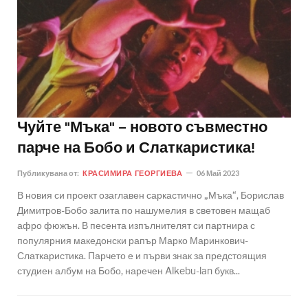
Чуйте "Мъка" – новото съвместно
парче на Бобо и Слаткаристика!
Публикувана от:
КРАСИМИРА ГЕОРГИЕВА
06 Май 2023
В новия си проект озаглавен саркастично „Мъка“, Борислав
Димитров-Бобо залита по нашумелия в световен мащаб
афро фюжън. В песента изпълнителят си партнира с
популярния македонски рапър Марко Маринкович-
Слаткаристика. Парчето е и първи знак за предстоящия
студиен албум на Бобо, наречен Alkebu-lan букв...