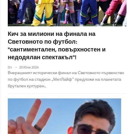
Кич за милиони на финала на
Световното по футбол:
"сантиментален, повърхностен и
недодялан спектакъл"!
От
20 Юли 2026
Вчерашният исторически финал на Световното първенство
по футбол на стадион „МетЛайф“ предложи на планетата
брутален културен..