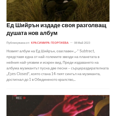
Ед Шийрън издаде своя разголващ
душата нов албум
Публикувана от:
КРАСИМИРА ГЕОРГИЕВА
08 Май 2023
Новият албум на Ед Шийрън, озаглавен „-“ Subtract,
представя една от най-големите звезди на планетата в
нейния най-уязвим и искрен вид. Преди издаването на
албума музикантът пусна две песни – сърцераздирателната
„Eyes Closed“, която стана 14-тият сингъл на музиканта,
достигнал до 1 в Обединеното кралство,..