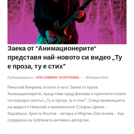
Заека от "Анимационерите"
представя най-новото си видео „Ту
е проза, ту е стих“
Публикувана от:
КРАСИМИРА ГЕОРГИЕВА
08 Април 2023
Николай Бекриев, познат и като Заека от група
Анимационерите, представи пред фенове и приятели осмия
си пореден сингъл „Ту е проза, ту е стих“. След прожекцията
на видеото Николай и музикантите Стефан Цеков –
барабани, Христо Костов – китара и Мартин Евстатиев – бас
подариха на публиката интимен авторски..