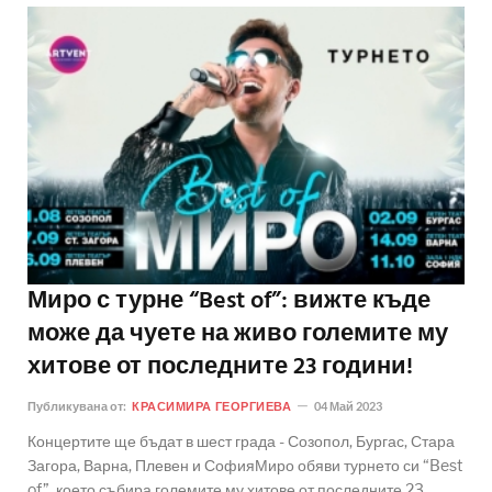
Миро с турне “Best of”: вижте къде
може да чуете на живо големите му
хитове от последните 23 години!
Публикувана от:
КРАСИМИРА ГЕОРГИЕВА
04 Май 2023
Концертите ще бъдат в шест града - Созопол, Бургас, Стара
Загора, Варна, Плевен и СофияМиро обяви турнето си “Best
of”, което събира големите му хитове от последните 23