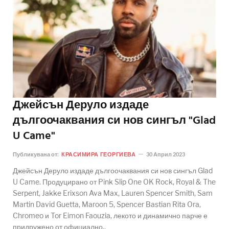
Джейсън Деруло издаде
дългоочаквания си нов сингъл "Glad
U Came"
Публикувана от:
КРАСИМИРА ГЕОРГИЕВА
30 Април 2023
Джейсън Деруло издаде дългоочаквания си нов сингъл Glad
U Came. Продуцирано от Pink Slip One OK Rock, Royal & The
Serpent, Jakke Erixson Ava Max, Lauren Spencer Smith, Sam
Martin David Guetta, Maroon 5, Spencer Bastian Rita Ora,
Chromeo и Tor Eimon Faouzia, лекото и динамично парче е
придружено от официално..