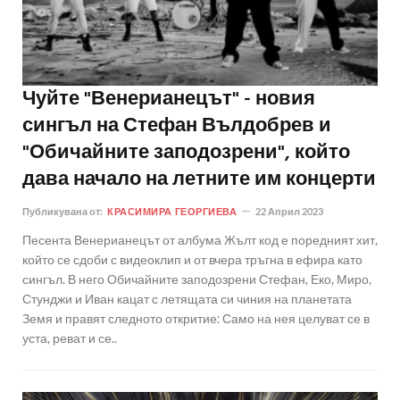
Чуйте "Венерианецът" - новия
сингъл на Стефан Вълдобрев и
"Обичайните заподозрени", който
дава начало на летните им концерти
Публикувана от:
КРАСИМИРА ГЕОРГИЕВА
22 Април 2023
Песента Венерианецът от албума Жълт код е поредният хит,
който се сдоби с видеоклип и от вчера тръгна в ефира като
сингъл. В него Обичайните заподозрени Стефан, Еко, Миро,
Стунджи и Иван кацат с летящата си чиния на планетата
Земя и правят следното откритие: Само на нея целуват се в
уста, реват и се..