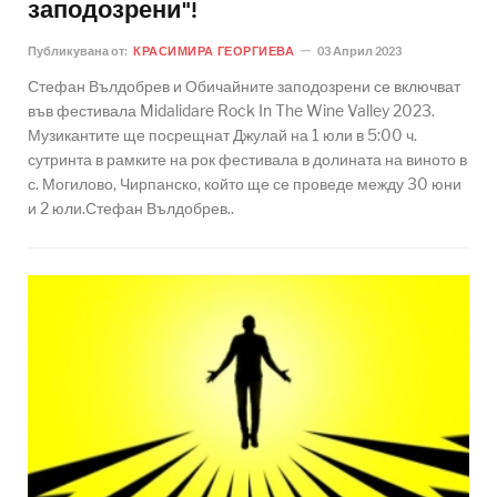
заподозрени"!
Публикувана от:
КРАСИМИРА ГЕОРГИЕВА
03 Април 2023
Стефан Вълдобрев и Обичайните заподозрени се включват
във фестивала Midalidare Rock In The Wine Valley 2023.
Музикантите ще посрещнат Джулай на 1 юли в 5:00 ч.
сутринта в рамките на рок фестивала в долината на виното в
с. Могилово, Чирпанско, който ще се проведе между 30 юни
и 2 юли.Стефан Вълдобрев..