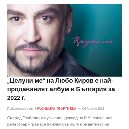
„Целуни ме“ на Любо Киров е най-
продаваният албум в България за
2022 г.
Публикувана от:
КРАСИМИРА ГЕОРГИЕВА
04 Април 2023
Според Глобалния музикален доклад на IFPI локалният
репертоар играе все по-ключова роля в развитието на