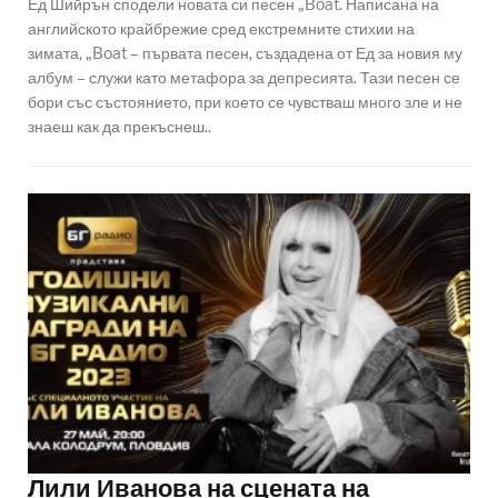
Ед Шийрън сподели новата си песен „Boat. Написана на
английското крайбрежие сред екстремните стихии на
зимата, „Boat – първата песен, създадена от Ед за новия му
албум – служи като метафора за депресията. Тази песен се
бори със състоянието, при което се чувстваш много зле и не
знаеш как да прекъснеш..
Лили Иванова на сцената на