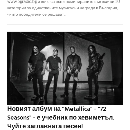
www.bgradio.bg и вече са ясни номинираните във всички 10
категории за единствените музикални награди в България,
чиито победители се решават..
Новият албум на "Metallica" - "72
Seasons" - е учебник по хевиметъл.
Чуйте заглавната песен!