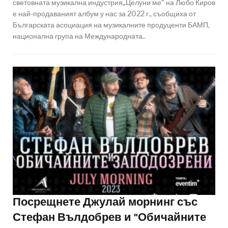
световната музикална индустрия„Целуни ме“ на Любо Киров
е най-продаваният албум у нас за 2022 г., съобщиха от
Българската асоциация на музикалните продуценти БАМП,
национална група на Международната..
Посрещнете Джулай морнинг със
Стефан Вълдобрев и "Обичайните