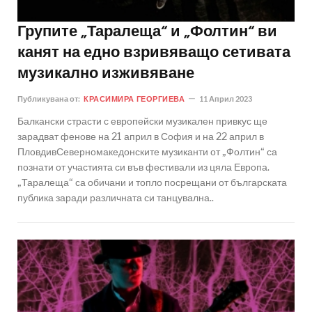
Групите „Таралеща“ и „Фолтин“ ви
канят на едно взривяващо сетивата
музикално изживяване
Публикувана от:
КРАСИМИРА ГЕОРГИЕВА
11 Април 2023
Балкански страсти с европейски музикален привкус ще
зарадват фенове на 21 април в София и на 22 април в
ПловдивСеверномакедонските музиканти от „Фолтин“ са
познати от участията си във фестивали из цяла Европа.
„Таралеща“ са обичани и топло посрещани от българската
публика заради различната си танцувална..