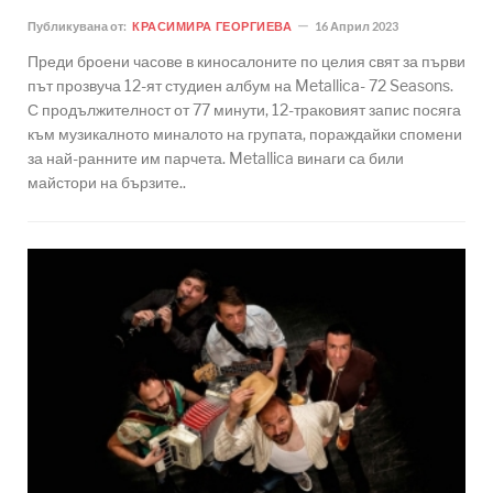
Публикувана от:
КРАСИМИРА ГЕОРГИЕВА
16 Април 2023
Преди броени часове в киносалоните по целия свят за първи
път прозвуча 12-ят студиен албум на Metallica- 72 Seasons.
С продължителност от 77 минути, 12-траковият запис посяга
към музикалното миналото на групата, пораждайки спомени
за най-ранните им парчета. Metallica винаги са били
майстори на бързите..