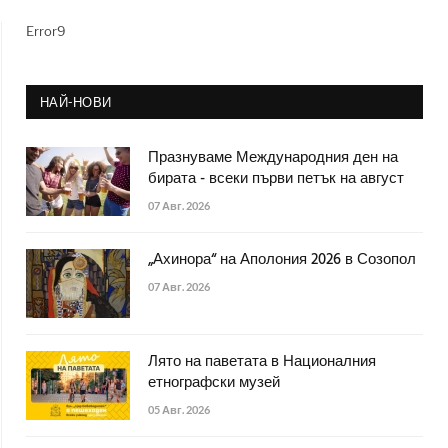
Error9
НАЙ-НОВИ
Празнуваме Международния ден на
бирата - всеки първи петък на август
07 Авг. 2026
„Ахинора“ на Аполония 2026 в Созопол
07 Авг. 2026
Лято на паветата в Националния
етнографски музей
05 Авг. 2026