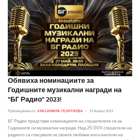
Обявиха номинациите за
Годишните музикални награди на
"БГ Радио" 2023!
Публикувана от:
КРАСИМИРА ГЕОРГИЕВА
19 Април 2023
БГ Радио представи номинациите на слушателите си за
Годишните си музикални награди. Над 25 000 слушатели на
радиото са гласували за своите любими изпълнители на