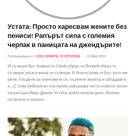
Устата: Просто харесвам жените без
пениси! Рапърът сипа с големия
черпак в паницата на джендърите!
Публикувана от:
КРАСИМИРА ГЕОРГИЕВА
01 Май 2023
И сътвори Бог човека по Свой образ, по Божий образ го
сътвори; мъж и жена ги сътвори. И благослови ги Бог, като им
рече: плодете се и множете се, пълнете земята и обладайте
я....С това библейско послание завършва чисто новата песен
на рапъра Иван Динев-Устата, който излезе днес. Всичко
останало е казано..