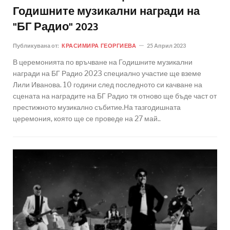
Годишните музикални награди на
"БГ Радио" 2023
Публикувана от:
КРАСИМИРА ГЕОРГИЕВА
25 Април 2023
В церемонията по връчване на Годишните музикални
награди на БГ Радио 2023 специално участие ще вземе
Лили Иванова. 10 години след последното си качване на
сцената на наградите на БГ Радио тя отново ще бъде част от
престижното музикално събитие.На тазгодишната
церемония, която ще се проведе на 27 май..