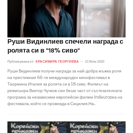
Руши Видинлиев спечели награда с
ролята си в "18% сиво"
Публикувана от:
КРАСИМИРА ГЕОРГИЕВА
21 Юли 2020
Руши Видинлиев получи награда за най-добра мъжка роля
на престижния 66-ти международен кинофестивал в
Таормина Италия за ролята си в 18 сиво. Филмът на
режисьора Виктор Чучков-син беше част от състезателната
програма за независими европейски филми Indiеuropеа на
фестивала, който се провежда в Сицилия.На..