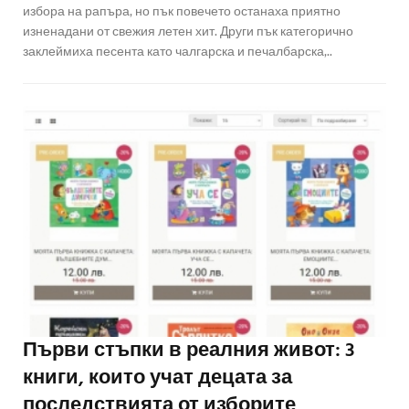
избора на рапъра, но пък повечето останаха приятно
изненадани от свежия летен хит. Други пък категорично
заклеймиха песента като чалгарска и печалбарска,..
Първи стъпки в реалния живот: 3
книги, които учат децата за
последствията от изборите