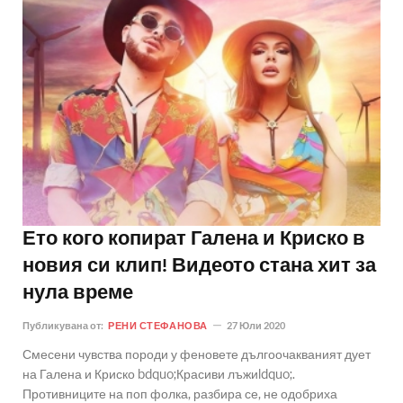
Ето кого копират Галена и Криско в
новия си клип! Видеото стана хит за
нула време
Публикувана от:
РЕНИ СТЕФАНОВА
27 Юли 2020
Смесени чувства породи у феновете дългоочакваният дует
на Галена и Криско bdquo;Красиви лъжиldquo;.
Противниците на поп фолка, разбира се, не одобриха