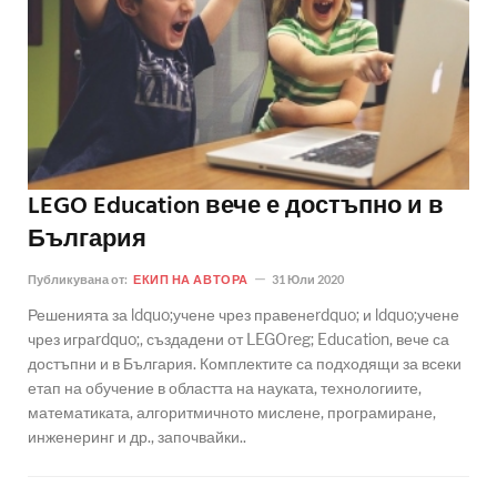
LEGO Education вече е достъпно и в
България
Публикувана от:
ЕКИП НА АВТОРА
31 Юли 2020
Решенията за ldquo;учене чрез правенеrdquo; и ldquo;учене
чрез играrdquo;, създадени от LEGOreg; Education, вече са
достъпни и в България. Комплектите са подходящи за всеки
етап на обучение в областта на науката, технологиите,
математиката, алгоритмичното мислене, програмиране,
инженеринг и др., започвайки..