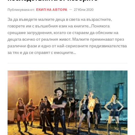
Публикувана от:
ЕКИП НА АВТОРА
27 Юли 2020
За да въведете малките деца в света на възрастните,
говорете им с вълшебния език на книгите...Понякога
срещаме затруднения, когато се стараем да обясним на
децата всичко от реалния живот. Малките преминават през
различни фази и едно от най-сериозните предизвикателства
за тях е да се справят с емоциите...