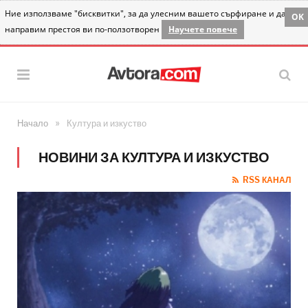
Ние използваме "бисквитки", за да улесним вашето сърфиране и да
OK
направим престоя ви по-ползотворен
Научете повече
»
Начало
Култура и изкуство
НОВИНИ ЗА КУЛТУРА И ИЗКУСТВО
RSS КАНАЛ