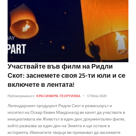
Участвайте във филм на Ридли
Скот: заснемете своя 25-ти юли и се
включете в лентата!
Публикувана от:
КРАСИМИРА ГЕОРГИЕВА
17 Юли 2020
Легендарният продуцент Ридли Скот и режисьорът и
носител на Оскар Кевин Макдоналд ви канят да участвате в
инициативата им Животът в един ден: документален филм,
който разказва за един ден на Земята и ще остане в
историята. Именитите творци ви приканват да заснемете