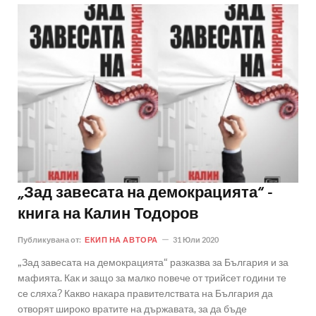
„Зад завесата на демокрацията“ -
книга на Калин Тодоров
Публикувана от:
ЕКИП НА АВТОРА
31 Юли 2020
„Зад завесата на демокрацията“ разказва за България и за
мафията. Как и защо за малко повече от трийсет години те
се сляха? Какво накара правителствата на България да
отворят широко вратите на държавата, за да бъде