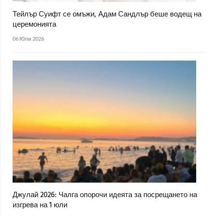
Тейлър Суифт се омъжи, Адам Сандлър беше водещ на
церемонията
06 Юли 2026
Джулай 2026: Чалга опорочи идеята за посрещането на
изгрева на 1 юли