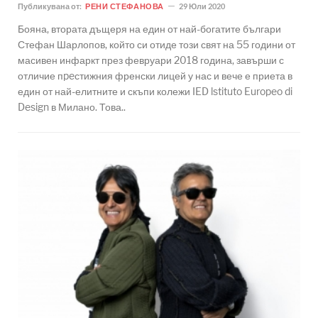
Публикувана от:
РЕНИ СТЕФАНОВА
29 Юли 2020
Бояна, втората дъщеря на един от най-богатите българи
Стефан Шарлопов, който си отиде този свят на 55 години от
масивен инфаркт през февруари 2018 година, завърши с
отличие пpeстижния френски лицей у нас и вече е приета в
един от най-елитните и скъпи колежи IED lstituto Europeo di
Design в Милано. Това..