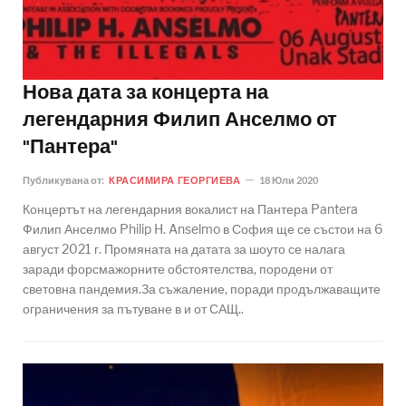
Нова дата за концерта на
легендарния Филип Анселмо от
"Пантера"
Публикувана от:
КРАСИМИРА ГЕОРГИЕВА
18 Юли 2020
Концертът на легендарния вокалист на Пантера Pantera
Филип Анселмо Philip H. Anselmo в София ще се състои на 6
август 2021 г. Промяната на датата за шоуто се налага
заради форсмажорните обстоятелства, породени от
световна пандемия.За съжаление, поради продължаващите
ограничения за пътуване в и от САЩ..