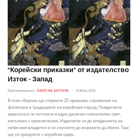
"Корейски приказки" от издателство
Изток - Запад
Публикувана от:
ЕКИП НА АВТОРА
19 Юли 2020
В този сборник ще откриете 21 приказки, отражение на
фолклора и традициите на корейския народ. Повдигнете
завесата и се потопете в един далечен пленителен свят,
изпълнен с приключения. Издигнете се до владенията на
небесния владетел и се спуснете до морските дълбини. Там
ще се срещнете с корейски царе..