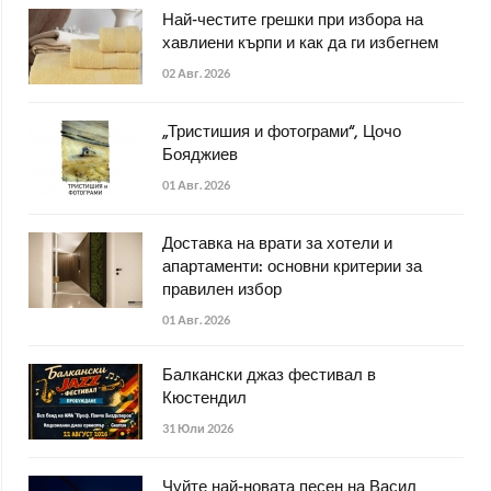
Най-честите грешки при избора на
хавлиени кърпи и как да ги избегнем
02 Авг. 2026
„Тристишия и фотограми“, Цочо
Бояджиев
01 Авг. 2026
Доставка на врати за хотели и
апартаменти: основни критерии за
правилен избор
01 Авг. 2026
Балкански джаз фестивал в
Кюстендил
31 Юли 2026
Чуйте най-новата песен на Васил