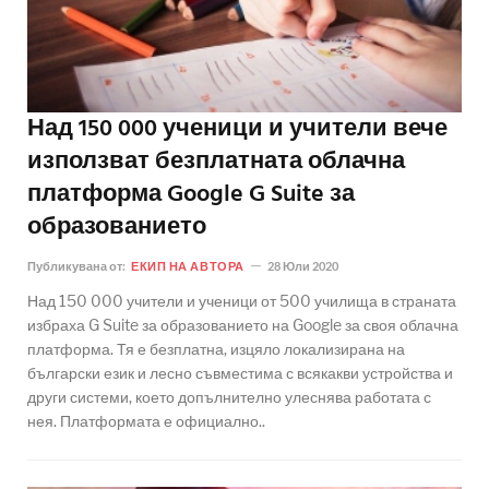
Над 150 000 ученици и учители вече
използват безплатната облачна
платформа Google G Suite за
образованието
Публикувана от:
ЕКИП НА АВТОРА
28 Юли 2020
Над 150 000 учители и ученици от 500 училища в страната
избраха G Suite за образованието на Google за своя облачна
платформа. Тя е безплатна, изцяло локализирана на
български език и лесно съвместима с всякакви устройства и
други системи, което допълнително улеснява работата с
нея. Платформата е официално..