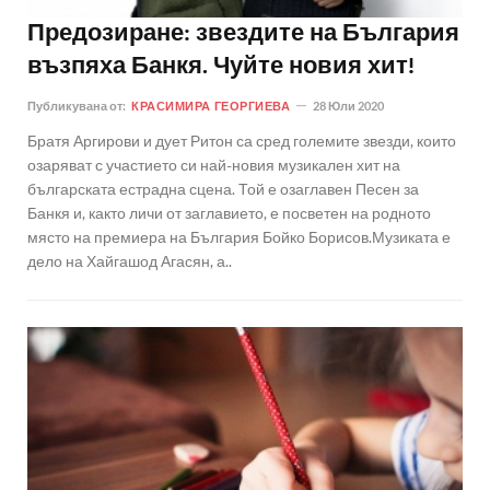
Предозиране: звездите на България
възпяха Банкя. Чуйте новия хит!
Публикувана от:
КРАСИМИРА ГЕОРГИЕВА
28 Юли 2020
Братя Аргирови и дует Ритон са сред големите звезди, които
озаряват с участието си най-новия музикален хит на
българската естрадна сцена. Той е озаглавен Песен за
Банкя и, както личи от заглавието, е посветен на родното
място на премиера на България Бойко Борисов.Музиката е
дело на Хайгашод Агасян, а..