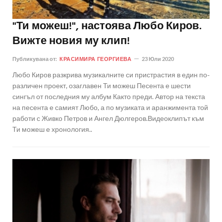
"Ти можеш!", настоява Любо Киров.
Вижте новия му клип!
Публикувана от:
КРАСИМИРА ГЕОРГИЕВА
23 Юли 2020
Любо Киров разкрива музикалните си пристрастия в един по-
различен проект, озаглавен Ти можеш Песента е шести
сингъл от последния му албум Както преди. Автор на текста
на песента е самият Любо, а по музиката и аранжимента той
работи с Живко Петров и Ангел Дюлгеров.Видеоклипът към
Ти можеш е хронология..