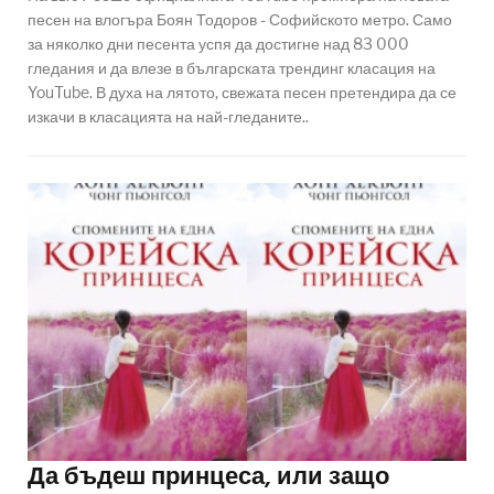
песен на влогъра Боян Тодоров - Софийското метро. Само
за няколко дни песента успя да достигне над 83 000
гледания и да влезе в българската трендинг класация на
YouTube. В духа на лятото, свежата песен претендира да се
изкачи в класацията на най-гледаните..
Да бъдеш принцеса, или защо