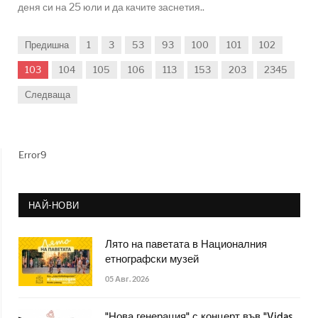
деня си на 25 юли и да качите заснетия..
Предишна
1
3
53
93
100
101
102
103
104
105
106
113
153
203
2345
Следваща
Error9
НАЙ-НОВИ
Лято на паветата в Националния
етнографски музей
05 Авг. 2026
"Нова генерация" с концерт във "Vidas