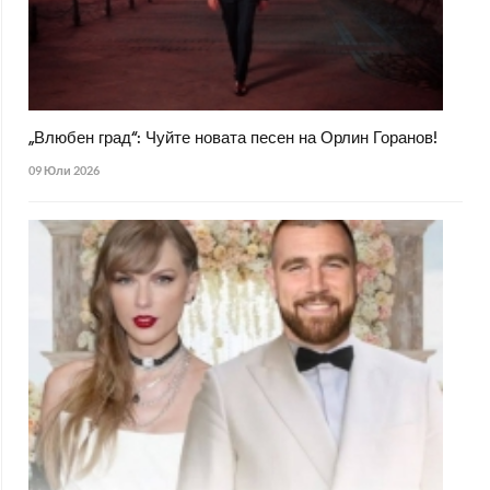
„Влюбен град“: Чуйте новата песен на Орлин Горанов!
09 Юли 2026