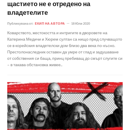
щастието не е отредено на
владетелите
Публикувана от:
ЕКИП НА АВТОРА
18 Юли 2020
Коварството, жестокостта и интригите в дворовете на
Катерина Медичи и Хюрем султан са нищо пред случващото
се в корейския владетелски дом близо два века по-късно.
Престолонаследник оставен да умре от глад и задушаване
от собствения си баща, принц пребиващ до смърт слугите си
– в такава обстановка живее..