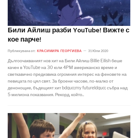
Били Айлиш разби YouTube! Вижте с
кое парче!
Публикувана от:
КРАСИМИРА ГЕОРГИЕВА
31 Юли 2020
Дългоочакваният нов хит на Били Айлиш Billie Eilish беше
качен в YouTube на 30 юли 4PM американско време и
светкавично предизвика огромния интерес на феновете на
певицата по цял свят. За броени часове, по-малко от
денонощие, бъдещият хит bdquo;my futureldquo; събра над
5 милиона показвания. Рекорд, който..