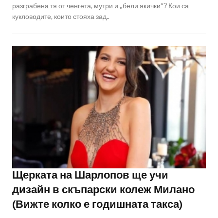
разграбена тя от ченгета, мутри и „бели якички“? Кои са
кукловодите, които стояха зад..
Щерката на Шарлопов ще учи
дизайн в скъпарски колеж Милано
(Вижте колко е годишната такса)