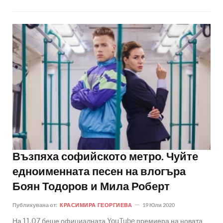
Възпяха софийското метро. Чуйте
едноименната песен на влогъра
Боян Тодоров и Мила Роберт
Публикувана от:
КРАСИМИРА ГЕОРГИЕВА
19 Юли 2020
На 11.07 беше официалната YouTube премиера на новата