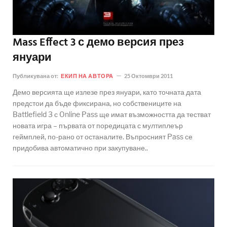
Mass Effect 3 с демо версия през
януари
Публикувана от:
ЕКИП НА АВТОРА
25 Октомври 2011
Демо версията ще излезе през януари, като точната дата
предстои да бъде фиксирана, но собствениците на
Battlefield 3 с Online Pass ще имат възможността да тестват
новата игра – първата от поредицата с мултиплеър
геймплей, по-рано от останалите. Въпросният Pass се
придобива автоматично при закупуване..