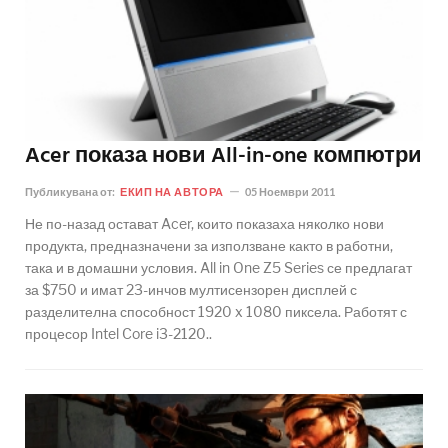
Acer показа нови All-in-one компютри
Публикувана от:
ЕКИП НА АВТОРА
05 Ноември 2011
Не по-назад остават Acer, които показаха няколко нови
продукта, предназначени за използване както в работни,
така и в домашни условия. All in One Z5 Series се предлагат
за $750 и имат 23-инчов мултисензорен дисплей с
разделителна способност 1920 x 1080 пиксела. Работят с
процесор Intel Core i3-2120..