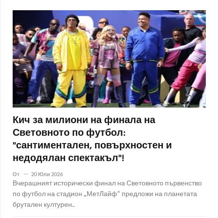
Кич за милиони на финала на
Световното по футбол:
"сантиментален, повърхностен и
недодялан спектакъл"!
От
20 Юли 2026
Вчерашният исторически финал на Световното първенство
по футбол на стадион „МетЛайф“ предложи на планетата
брутален културен..