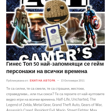
Гинес Топ 50 най-запомнящи се гейм
персонажи на всички времена
Публикувана от:
ЕКИП НА АВТОРА
15 Октомври 2011
Те са силни, те са смели, те са страшни, жестоки,
справедливи... или пък секси? Те са героите от най-култовите
видео игри на всички времена. Half-Life, Uncharted, The
Legend of Zelda, Metal Gear, Grand Theft Auto, Gears of War,
Assassin's Creed, Resident Evil, Mario, Street Fighter, Max