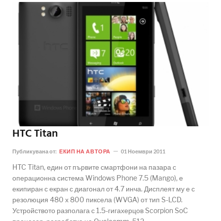
HTC Titan
Публикувана от:
ЕКИП НА АВТОРА
01 Ноември 2011
HTC Titan, един от първите смартфони на пазара с
операционна система Windows Phone 7.5 (Mango), е
екипиран с екран с диагонал от 4.7 инча. Дисплеят му е с
резолюция 480 х 800 пиксела (WVGA) от тип S-LCD.
Устройството разполага с 1.5-гигахерцов Scorpion SoC