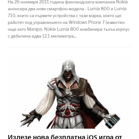
На 26 ноември 2011 година финландската компания Nokia
анонсира два нови смартфон модела - Lumia 800 и Lumia
710, които са първите устройства с тази марка, които ще
работят под управлението на Windows Phone 7 (известен
още като Mango). Nokia Lumia 800 комбинира тънък корпус
с дебелина едва 12.1 милиметра,..
Излезе нова безплатна iOS игра от