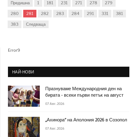
Предишна
1
181
231
271
278
279
280
281
282
283
284
291
331
381
383
Следваща
Error9
НАЙ-НОВИ
Празнуваме Международния ден на
бирата - всеки първи петък на август
07 Авг. 2026
„Ахинора“ на Аполония 2026 в Созопол
07 Авг. 2026