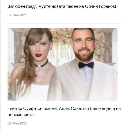
„Влюбен град“: Чуйте новата песен на Орлин Горанов!
09 Юли 2026
Тейлър Суифт се омъжи, Адам Сандлър беше водещ на
церемонията
06 Юли 2026