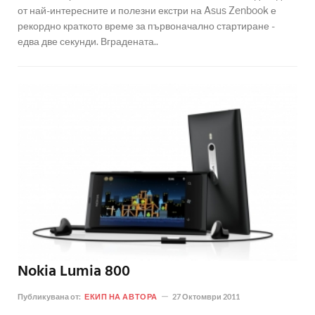
от най-интересните и полезни екстри на Asus Zenbook е
рекордно краткото време за първоначално стартиране -
едва две секунди. Вградената..
Nokia Lumia 800
Публикувана от:
ЕКИП НА АВТОРА
27 Октомври 2011