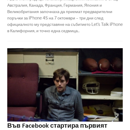
Австралия, Канада, Франция, Германия, Япония и
Великобритания започнаха да приемат предварителни
поръчки за iPhone 4S на 7 октомври – три дни след
официалното му представяне на събитието Let's Talk iPhone
в Калифорния, и точно една седмица..
Във Facebook стартира първият