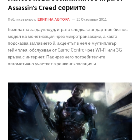
Assassin's Creed сериите
Публикувана от:
ЕКИП НА АВТОРА
25 Октомври 2011
Безплатна за даунлоуд, играта следва стандартния бизнес
модел на монетизация чрез микротранзакции, а както
подсказва заглавието й, акцентът в нея е мултиплеър
геймплея, обслужван от Game Centre чрез WI-FI или 3G
връзка с интернет. Пак чрез него потребителите
автоматично участват в ранкинг класация и..