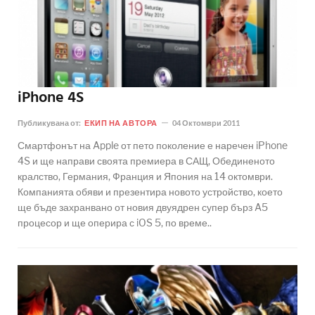
iPhone 4S
Публикувана от:
ЕКИП НА АВТОРА
04 Октомври 2011
Смартфонът на Apple от пето поколение е наречен iPhone
4S и ще направи своята премиера в САЩ, Обединеното
кралство, Германия, Франция и Япония на 14 октомври.
Компанията обяви и презентира новото устройство, което
ще бъде захранвано от новия двуядрен супер бърз A5
процесор и ще оперира с iOS 5, по време..