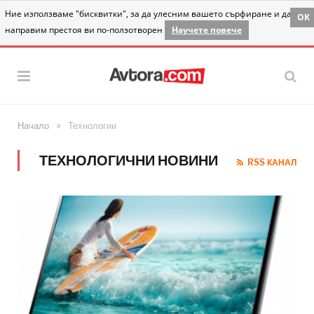
Ние използваме "бисквитки", за да улесним вашето сърфиране и да
OK
направим престоя ви по-ползотворен
Научете повече
»
Начало
Технологии
ТЕХНОЛОГИЧНИ НОВИНИ
RSS КАНАЛ