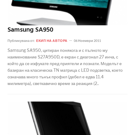
Samsung SA950
Публикувана от:
ЕКИП НА АВТОРА
06 Ноември 2011
Samsung SA950, цитиран понякога и с пълното му
наименование S27A950D, е екран с диагонал 27 инча, с
който да се изфукате пред приятели и познати. Моделът е
базиран на класическа TN матрица с LED подсветка, което
означава много тънък профил (дебел е едва 11.4
милиметра), светкавично време за реакция (2..