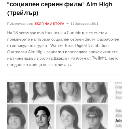
"социален сериен филм" Aim High
(Трейлър)
Публикувана от:
ЕКИП НА АВТОРА
11 Октомври 2011
На 18 октомври във Facebook и Cambio ще се състои
премиерата на първия социален сериен филм, разработен
от холивудско студио - Warner Bros. Digital Distribution.
Озаглавен Aim High, сериалът проследява приключенията
на тийнейджър в ролята Джаксън Ратбоун от Twilight, чието
ежедневие с нищо не се отличава..