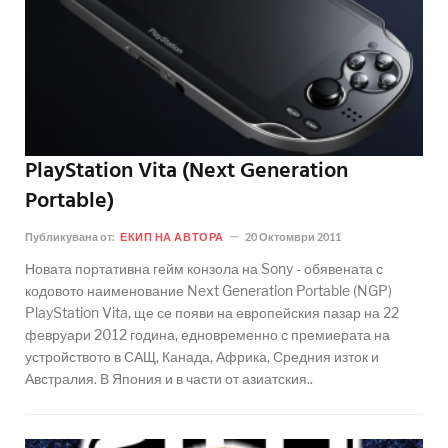
PlayStation Vita (Next Generation
Portable)
Публикувана от:
ЕКИП НА АВТОРА
20 Октомври 2011
Новата портативна гейм конзола на Sony - обявената с
кодовото наименование Next Generation Portable (NGP)
PlayStation Vita, ще се появи на европейския пазар на 22
февруари 2012 година, едновременно с премиерата на
устройството в САЩ, Канада, Африка, Средния изток и
Австралия. В Япония и в части от азиатския..