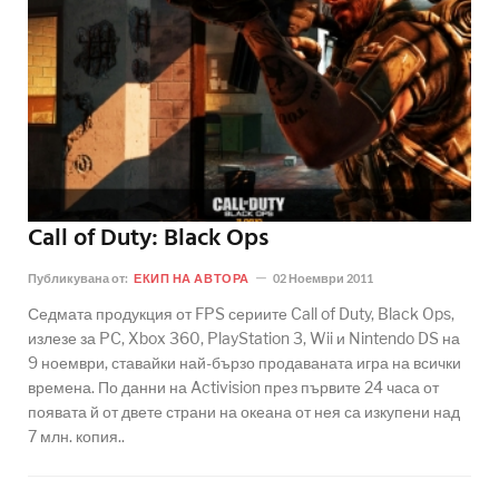
Call of Duty: Black Ops
Публикувана от:
ЕКИП НА АВТОРА
02 Ноември 2011
Седмата продукция от FPS сериите Call of Duty, Black Ops,
излезе за PC, Xbox 360, PlayStation 3, Wii и Nintendo DS на
9 ноември, ставайки най-бързо продаваната игра на всички
времена. По данни на Activision през първите 24 часа от
появата й от двете страни на океана от нея са изкупени над
7 млн. копия..