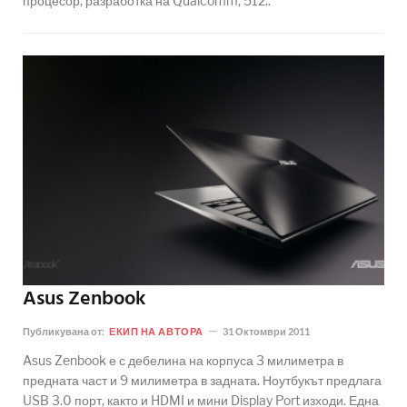
процесор, разработка на Qualcomm, 512..
Asus Zenbook
Публикувана от:
ЕКИП НА АВТОРА
31 Октомври 2011
Asus Zenbook е с дебелина на корпуса 3 милиметра в
предната част и 9 милиметра в задната. Ноутбукът предлага
USB 3.0 порт, както и HDMI и мини Display Port изходи. Една