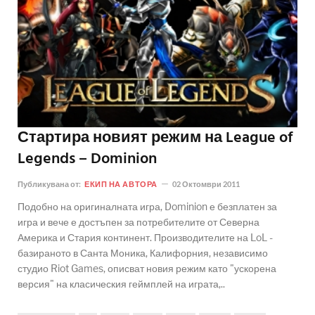
Стартира новият режим на League of
Legends – Dominion
Публикувана от:
ЕКИП НА АВТОРА
02 Октомври 2011
Подобно на оригиналната игра, Dominion е безплатен за
игра и вече е достъпен за потребителите от Северна
Америка и Стария континент. Производителите на LoL -
базираното в Санта Моника, Калифорния, независимо
студио Riot Games, описват новия режим като "ускорена
версия" на класическия геймплей на играта,..