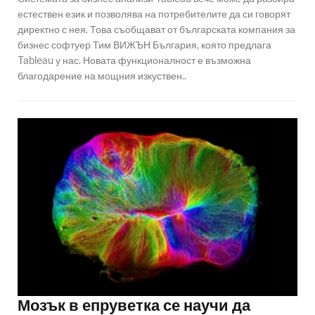
естествен език и позволява на потребителите да си говорят
директно с нея. Това съобщават от българската компания за
бизнес софтуер Тим ВИЖЪН България, която предлага
Tableau у нас. Новата функционалност е възможна
благодарение на мощния изкуствен..
Мозък в епруветка се научи да