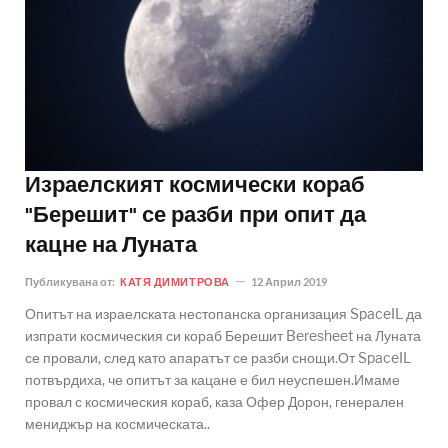
Израелският космически кораб
"Берешит" се разби при опит да
кацне на Луната
Публикувана от:
КАТЯ ДИМИТРОВА
12 Април 2019
Опитът на израелската нестопанска организация SpaceIL да
изпрати космическия си кораб Берешит Beresheet на Луната
се провали, след като апаратът се разби снощи.От SpaceIL
потвърдиха, че опитът за кацане е бил неуспешен.Имаме
провал с космическия кораб, каза Офер Дорон, генерален
мениджър на космическата..