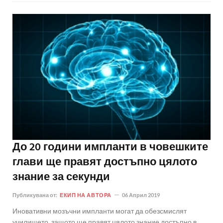
До 20 години импланти в човешките
глави ще правят достъпно цялото
знание за секунди
Публикувана от:
ЕКИП НА АВТОРА
06 Април 2019
Иновативни мозъчни импланти могат да обезсмислят
училището, защото ще правят цялото знание достъпно в