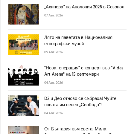
„Ахинора“ на Аполония 2026 в Созопол
07 Авг. 2026
Лято на паветата в Националния
етнографски музей
05 Авг. 2026
"Нова генерация" с концерт във "Vidas
Art Arena" на 15 септември
04 Авг. 2026
D2 и Део отново се събраха! Чуйте
новата им песен „Свобода“!
04 Авг. 2026
От България към света: Мила