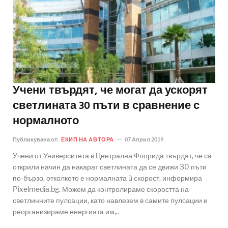
Учени твърдят, че могат да ускорят
светлината 30 пъти в сравнение с
нормалното
Публикувана от:
ЕКИП НА АВТОРА
07 Април 2019
Учени от Университета в Централна Флорида твърдят, че са
открили начин да накарат светлината да се движи 30 пъти
по-бързо, отколкото е нормалната ù скорост, информира
Pixelmedia.bg. Можем да контролираме скоростта на
светлинните пулсации, като навлезем в самите пулсации и
реорганизираме енергията им,..