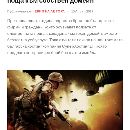
поща към собствен домейн
Публикувана от:
ЕКИП НА АВТОРА
10 Април 2019
През последната година нараства броят на българските
фирми и граждани, които осъзнават ползата от
електронната поща, създадена към техен домейн, вместо
безплатна уеб услуга. Това отчитат от екипа на най-голямата
българска хостинг компания СуперХостинг.БГ, която
предлага неограничен брой безплатни имейл..