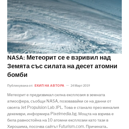
NASA: Метеорит се е взривил над
Земята със силата на десет атомни
бомби
Публикувана от:
ЕКИП НА АВТОРА
24 Март 2019
Метеорит е предизвикал силна експлозия в земната
атмосфера, съобщи NASA, позовавайки се на данни от
своята Jet Propulsion Lab JPL. Това е станало през миналия
декември, информира Pixelmedia.bg. Мощта на взрива е
била равностойна на 10 атомни експлозии като тази в
Хирошима, посочва сайтът Futurism.com. Причината..