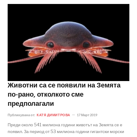
Животни са се появили на Земята
по-рано, отколкото сме
предполагали
Публикувана от:
КАТЯ ДИМИТРОВА
17 Март 2019
Преди около 541 милиона години животът на Земята се е
появил. За период от 53 милиона години гигантски морски