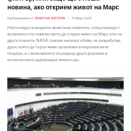
новина, ако открием живот на Марс
Публикувана от:
ЕКИП НА АВТОРА
31 Март 2019
Напоследък в медиите зачестиха новините, спекулиращи с
възможността човечеството да открие живот на Марс или на
друга планета. NASA съвсем наскоро обяви, че разработва
дрон, който да търси живи организми в марсианските
пещери, а с включването на редица други държави в
космическата надпревара темата ще..