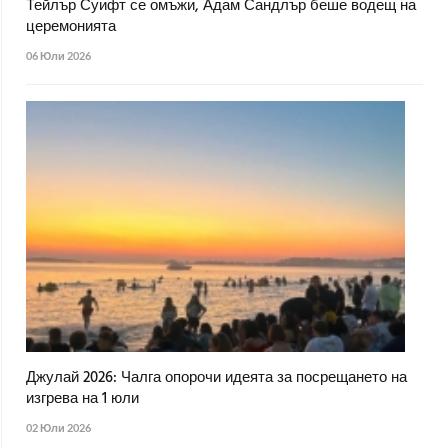
Тейлър Суифт се омъжи, Адам Сандлър беше водещ на
церемонията
06 Юли 2026
Джулай 2026: Чалга опорочи идеята за посрещането на
изгрева на 1 юли
02 Юли 2026