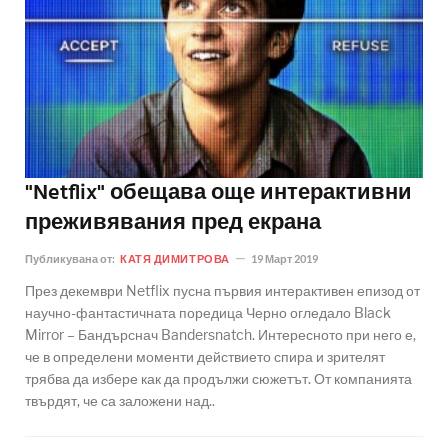
"Netflix" обещава още интерактивни
преживявания пред екрана
Публикувана от:
КАТЯ ДИМИТРОВА
19 Март 2019
През декември Netflix пусна първия интерактивен епизод от
научно-фантастичната поредица Черно огледало Black
Mirror – Бандърснач Bandersnatch. Интересното при него е,
че в определени моменти действието спира и зрителят
трябва да избере как да продължи сюжетът. От компанията
твърдят, че са заложени над..