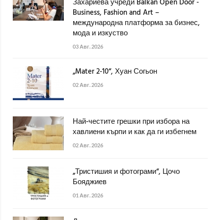
Захариева учреди Balkan Open Door -
Business, Fashion and Art –
международна платформа за бизнес,
мода и изкуство
03 Авг. 2026
„Mater 2-10“, Хуан Согьон
02 Авг. 2026
Най-честите грешки при избора на
хавлиени кърпи и как да ги избегнем
02 Авг. 2026
„Тристишия и фотограми“, Цочо
Бояджиев
01 Авг. 2026