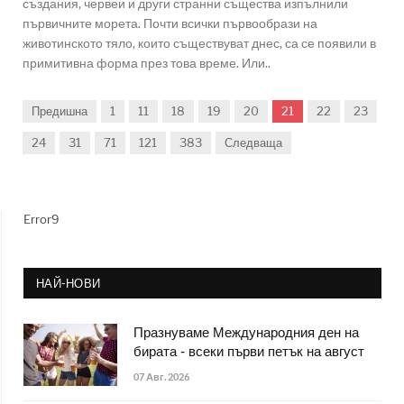
създания, червеи и други странни същества изпълнили
първичните морета. Почти всички първообрази на
животинското тяло, които съществуват днес, са се появили в
примитивна форма през това време. Или..
Предишна
1
11
18
19
20
21
22
23
24
31
71
121
383
Следваща
Error9
НАЙ-НОВИ
Празнуваме Международния ден на
бирата - всеки първи петък на август
07 Авг. 2026