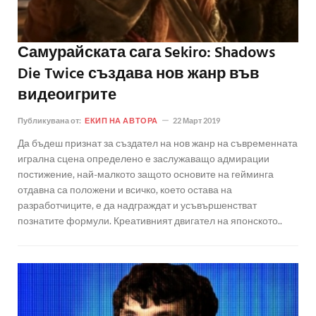
Самурайската сага Sekiro: Shadows
Die Twice създава нов жанр във
видеоигрите
Публикувана от:
ЕКИП НА АВТОРА
22 Март 2019
Да бъдеш признат за създател на нов жанр на съвременната
игрална сцена определено е заслужаващо адмирации
постижение, най-малкото защото основите на гейминга
отдавна са положени и всичко, което остава на
разработчиците, е да надграждат и усъвършенстват
познатите формули. Креативният двигател на японското..