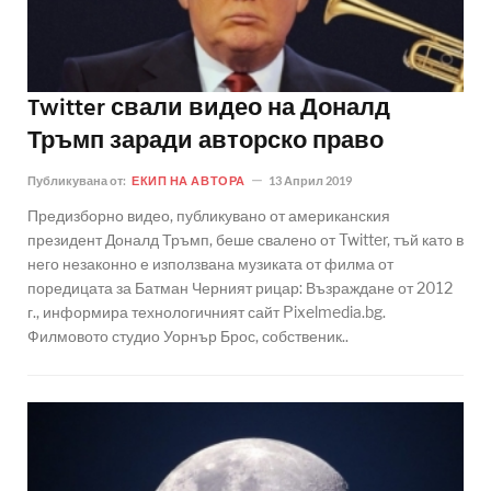
Twitter свали видео на Доналд
Тръмп заради авторско право
Публикувана от:
ЕКИП НА АВТОРА
13 Април 2019
Предизборно видео, публикувано от американския
президент Доналд Тръмп, беше свалено от Twitter, тъй като в
него незаконно е използвана музиката от филма от
поредицата за Батман Черният рицар: Възраждане от 2012
г., информира технологичният сайт Pixelmedia.bg.
Филмовото студио Уорнър Брос, собственик..