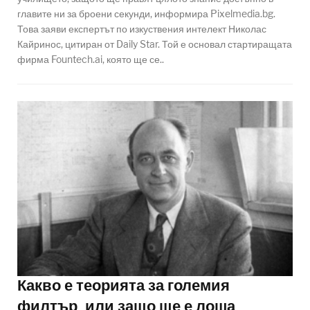
главите ни за броени секунди, информира Pixelmedia.bg.
Това заяви експертът по изкуствения интелект Николас
Кайринос, цитиран от Daily Star. Той е основал стартиращата
фирма Fountech.ai, която ще се..
Какво е теорията за големия
филтър, или защо ще е лоша