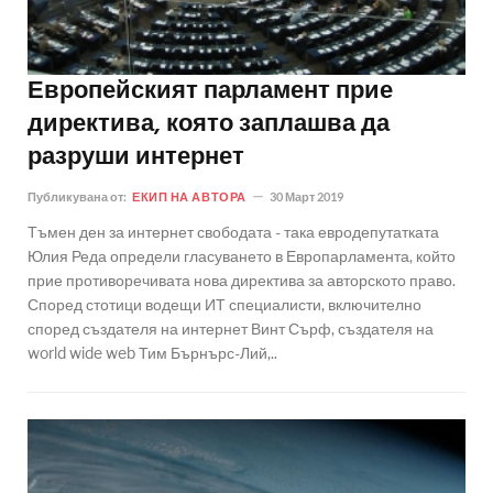
Европейският парламент прие
директива, която заплашва да
разруши интернет
Публикувана от:
ЕКИП НА АВТОРА
30 Март 2019
Тъмен ден за интернет свободата - така евродепутатката
Юлия Реда определи гласуването в Европарламента, който
прие противоречивата нова директива за авторското право.
Според стотици водещи ИТ специалисти, включително
според създателя на интернет Винт Сърф, създателя на
world wide web Тим Бърнърс-Лий,..