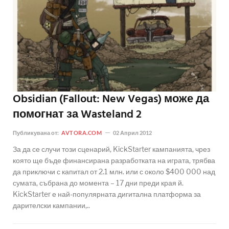
Obsidian (Fallout: New Vegas) може да
помогнат за Wasteland 2
Публикувана от:
AVTORA.COM
02 Април 2012
За да се случи този сценарий, KickStarter кампанията, чрез
която ще бъде финансирана разработката на играта, трябва
да приключи с капитал от 2.1 млн. или с около $400 000 над
сумата, събрана до момента – 17 дни преди края й.
KickStarter е най-популярната дигитална платформа за
дарителски кампании,..