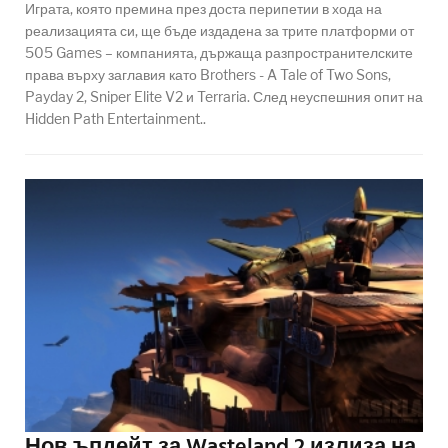
Играта, която премина през доста перипетии в хода на
реализацията си, ще бъде издадена за трите платформи от
505 Games – компанията, държаща разпространителските
права върху заглавия като Brothers - A Tale of Two Sons,
Payday 2, Sniper Elite V2 и Terraria. След неуспешния опит на
Hidden Path Entertainment..
Нов ъпдейт за Wasteland 2 излиза на