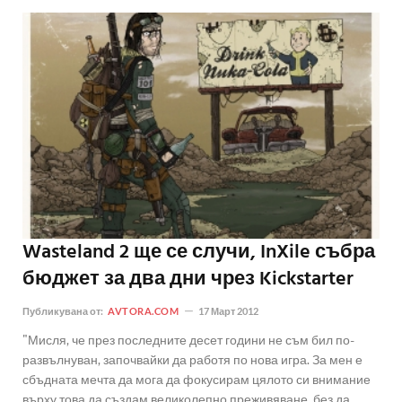
Wasteland 2 ще се случи, InXile събра
бюджет за два дни чрез Kickstarter
Публикувана от:
AVTORA.COM
17 Март 2012
"Мисля, че през последните десет години не съм бил по-
развълнуван, започвайки да работя по нова игра. За мен е
сбъдната мечта да мога да фокусирам цялото си внимание
върху това да създам великолепно преживяване, без да