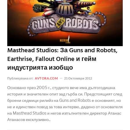
Masthead Studios: За Guns and Robots,
Earthrise, Fallout Online и гейм
индустрията изобщо
Публикувана от:
AVTORA.COM
21 Октомври 2012
Основано през 2005 г., студиото вече има дългогодишна
история и значителен опит зад гърба си. Предстоящият след
броени седмици рилийз на Guns and Robots е основният, но
не и единствен повод за това интервю, дадено от основателя
на Masthead Studios и негов изпълнителен директор Атанас
Атанасов ексклузивно..