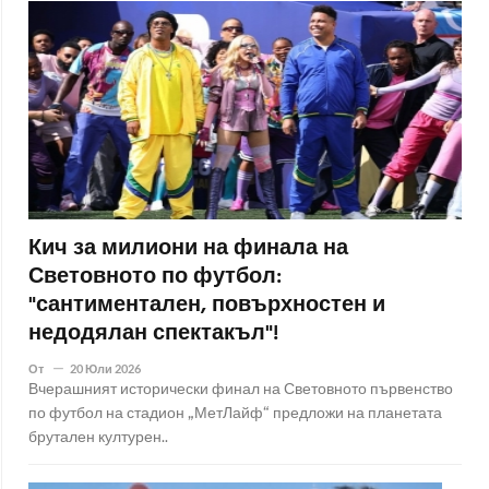
Кич за милиони на финала на
Световното по футбол:
"сантиментален, повърхностен и
недодялан спектакъл"!
От
20 Юли 2026
Вчерашният исторически финал на Световното първенство
по футбол на стадион „МетЛайф“ предложи на планетата
брутален културен..