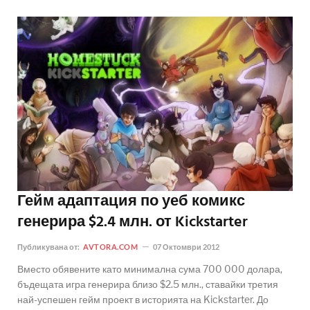
Гейм адаптация по уеб комикс
генерира $2.4 млн. от Kickstarter
Публикувана от:
AVTORA.COM
07 Октомври 2012
Вместо обявените като минимална сума 700 000 долара,
бъдещата игра генерира близо $2.5 млн., ставайки третия
най-успешен гейм проект в историята на Kickstarter. До