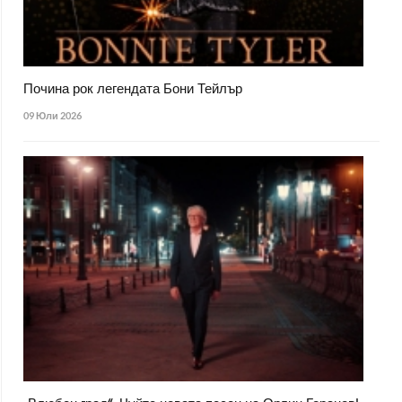
Почина рок легендата Бони Тейлър
09 Юли 2026