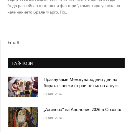
бъда разсейван от външни фактори", коментира успеха на
начинанието Браян Фарго. По..
Error9
НАЙ-НОВИ
Празнуваме Международния ден на
бирата - всеки първи петък на август
07 Авг. 2026
„Ахинора“ на Аполония 2026 в Созопол
07 Авг. 2026