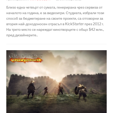
Близо една четвърт от сумата, генерирана чрез сервиза от
началото на година, е за видеоигри. Студиата, избрали този
способ за бюджетиране на своите проекти, са отговорни за
втория най-доходоносен отрасъл в KickStarter през 2012 г.
На трето място се нареждат кинотворците с общо $42 млн.,
пред дизайнерите..