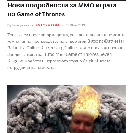
Нови подробности за MMO играта
по Game of Thrones
Публикувана от:
AVTORA.COM
03 Юли 2012
Това гласи пресинформацията, разпространена от немската
компания за производство на видео игри Bigpoint (Battlestar
Galactica Online, Drakensang Online), която стои зад проекта.
Заедно с екипа на Bigpoint по Game of Thrones Seven
Kingdoms работи и норвежкото студио Artplant, което
сътрудничи на немската..