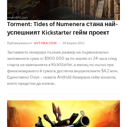
Torment: Tides of Numenera стана най-
успешният Kickstarter гейм проект
Публикувана от:
AVTORA.COM
09 Април 2013
Заглавието генерира пълния размер на първоначално
заложената сума от $900 000 за по-малко от 24 часа след
старта на кампанията в KickStarter, а месец по-късно при
финализирането й сумата достигна внушителните $4.2 млн.
Единствено Ouya – новата Android-базирана гейм конзола,
която предстои да излезе..