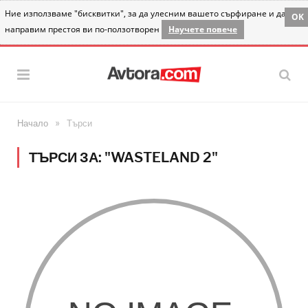
Ние използваме "бисквитки", за да улесним вашето сърфиране и да
OK
направим престоя ви по-ползотворен
Научете повече
»
Начало
Търси
ТЪРСИ ЗА: "WASTELAND 2"