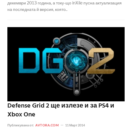
декември 2013 година, а току-що inXile пусна актуализация
на последната й версия, която..
Defense Grid 2 ще излезе и за PS4 и
Xbox One
Публикувана от:
AVTORA.COM
11 Март 2014