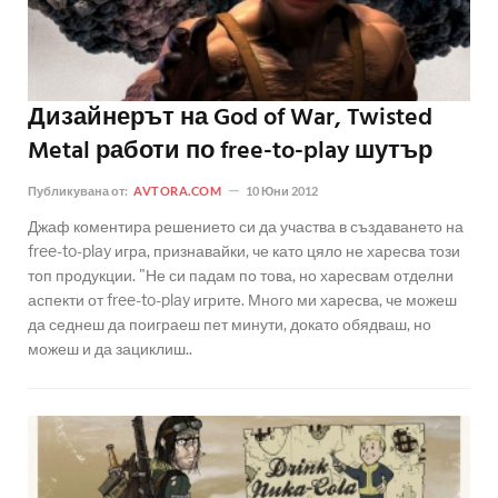
Дизайнерът на God of War, Twisted
Metal работи по free-to-play шутър
Публикувана от:
AVTORA.COM
10 Юни 2012
Джаф коментира решението си да участва в създаването на
free-to-play игра, признавайки, че като цяло не харесва този
топ продукции. "Не си падам по това, но харесвам отделни
аспекти от free-to-play игрите. Много ми харесва, че можеш
да седнеш да поиграеш пет минути, докато обядваш, но
можеш и да зациклиш..