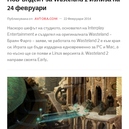
24 февруари
Публикувана от:
AVTORA.COM
22 Февруари 2014
Наскоро шефът на студиото, основател на Interplay
Entertainment и създател на оригиналната Wasteland –
Браян Фарго – заяви, че работата по Wasteland 2 е към края
си. Играта ще бъде издадена едновременно за PC и Mac, a
по-късно ще се появи и Linux версията й. Wasteland 2
направи своята Early..