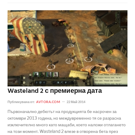
Wasteland 2 с премиерна дата
Публикувана от:
AVTORA.COM
22 Май 2014
Първоначално дебютът на продукцията бе насрочен за
октомври 2013 година, но междувременно тя се разрасна
изключително много като мащаби, което наложи отлагането
на този момент. Wasteland 2 влезе в отворена бета през