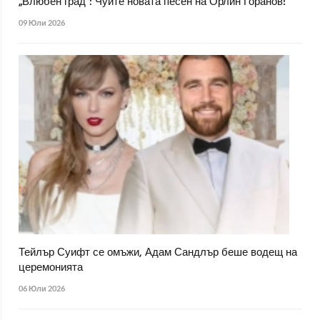
„Влюбен град“: Чуйте новата песен на Орлин Горанов!
09 Юли 2026
Тейлър Суифт се омъжи, Адам Сандлър беше водещ на
церемонията
06 Юли 2026