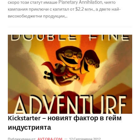
скоро този статут имаше Planetary Annihilation, чиято
кампания приключи с капитал от $2.2 млн., а двете най-
високобюджетни продукции,..
Kickstarter – новият фактор в гейм
индустрията
Публикувана от:
AVTORA.COM
12 Септември 2012