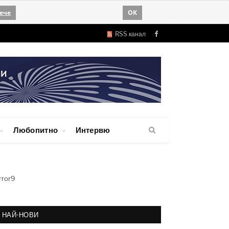
ече
OK
RSS канал
Facebook
Любопитно
Интервю
rror9
НАЙ-НОВИ