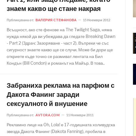
Part 2, или защо гледаме, когато
знаем какво ще стане накрая
Публикувана от:
ВАЛЕРИЯ СТЕФАНОВА
15 Ноември 2012
Всъщност, ако сте фенове на The Twilight Saga, няма
нужда някой да ви убеждава да гледате Breaking Dawn
- Part 2 (Здрач: Зазоряване - част 2). Въпреки че със
сигурност знаете какво ще се случи. Може би дори ще
откриете къде точно се размиват лентата на Бил
Кондън (Bill Condon) и романът на Майър. В това..
Забраниха реклама на парфюм с
Дакота Фанинг заради
сексуалното й внушение
Публикувана от:
AVTORA.COM
11 Ноември 2011
Рекламно лице на Oh, Lola! е 17-годишната холивудска
звезда Дакота Фанинг (Dakota Fanning), пробила в