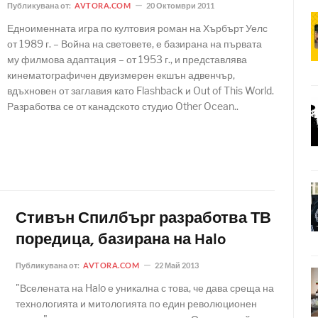
Публикувана от:
AVTORA.COM
20 Октомври 2011
Едноименната игра по култовия роман на Хърбърт Уелс
от 1989 г. – Война на световете, е базирана на първата
му филмова адаптация – от 1953 г., и представлява
кинематографичен двуизмерен екшън адвенчър,
вдъхновен от заглавия като Flashback и Out of This World.
Разработва се от канадското студио Other Ocean..
Стивън Спилбърг разработва ТВ
поредица, базирана на Halo
Публикувана от:
AVTORA.COM
22 Май 2013
"Вселената на Halo е уникална с това, че дава среща на
технологията и митологията по един революционен