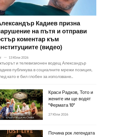
Александър Кадиев призна
нарушение на пътя и отправи
остър коментар към
институциите (видео)
т
13 Юли 2026
ктьорът и телевизионен водещ Александър
адиев публикува в социалните мрежи позиция,
лед като е бил глобен за използване..
Краси Радков, Тото и
жените им ще водят
"Фермата 10"
27 Юли 2026
Почина рок легендата