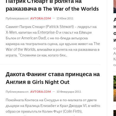
Патрик Стюарт в ролята на
разказвача в The War of the Worlds
Публикувана от:
AVTORA.COM
15 Юни 2011
Самият Патрик Стюарт (Patrick Stewart) – лидерът на
X-Men, капитан на Enterprise-D и гласът на Ейвъри
Бълок от American Dad!, с не по-бледа актьорска
кариера на театралната сцена, ще вдъхне живот на The
О
War of the Worlds, влизайки в ролята на на разказвача в
А
играта. "Спомням си как, когато бях..
К
с
Дакота Фанинг става принцеса на
Англия в Girls Night Out
Публикувана от:
AVTORA.COM
10 Февруари 2011
Покойната Контеса на Сноудън е по-малката от двете
дъщери на Кралица Елизабет и Крал Джордж VI, в чийто
образ се превъплъти Колин Фърт (Colin Firth),