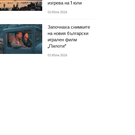
изгрева на 1 юли
02 Юли 2026
Започнаха снимките
на новия български
игрален филм
„Пилоти“
01 Юли 2026