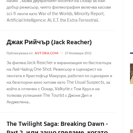
начин", казва двукратният носител на Оскар за най-
добър режисьор, чиято филмография включва касови
sci-fi ленти като War of the Worlds, Minority Report,
Artificial Intelligence: AI, E.T. the Extra-Terrestrial..
Джак Рийчър (Jack Reacher)
Публикувана от:
AVTORA.COM
27 Ноември 2012
За филма:Jack Reacher е екранизация по бестселъра
на Лий Чайлд One Shot. Режисьор и сценарист на
лентата е Кристофър Макуори, работил по сценария и
на безспорни кино хитове като The Usual Suspects, за
който е отличен с Оскар, Valkyrie с Том Круз и не
толкова успешния The Tourist с Джони Деп и
Анджелина..
The Twilight Saga: Breaking Dawn -