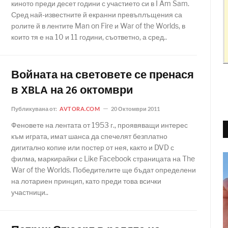
киното преди десет години с участието си в I Am Sam.
Сред най-известните й екранни превъплъщения са
ролите й в лентите Man on Fire и War of the Worlds, в
които тя е на 10 и 11 години, съответно, а сред..
Войната на световете се пренася
в XBLA на 26 октомври
Публикувана от:
AVTORA.COM
20 Октомври 2011
Феновете на лентата от 1953 г., проявяващи интерес
към играта, имат шанса да спечелят безплатно
дигитално копие или постер от нея, както и DVD с
филма, маркирайки с Like Facebook страницата на The
War of the Worlds. Победителите ще бъдат определени
на лотариен принцип, като преди това всички
участници..