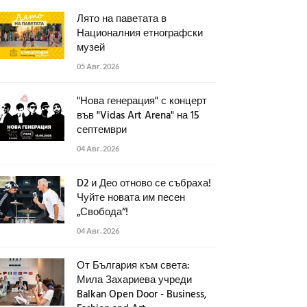
Лято на паветата в
Националния етнографски
музей
05 Авг. 2026
"Нова генерация" с концерт
във "Vidas Art Arena" на 15
септември
04 Авг. 2026
D2 и Део отново се събраха!
Чуйте новата им песен
„Свобода“!
04 Авг. 2026
От България към света:
Мила Захариева учреди
Balkan Open Door - Business,