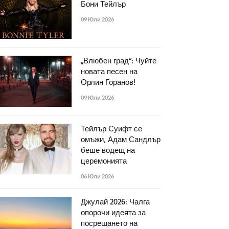
Бони Тейлър
09 Юли 2026
„Влюбен град“: Чуйте
новата песен на
Орлин Горанов!
09 Юли 2026
Тейлър Суифт се
омъжи, Адам Сандлър
беше водещ на
церемонията
06 Юли 2026
Джулай 2026: Чалга
опорочи идеята за
посрещането на