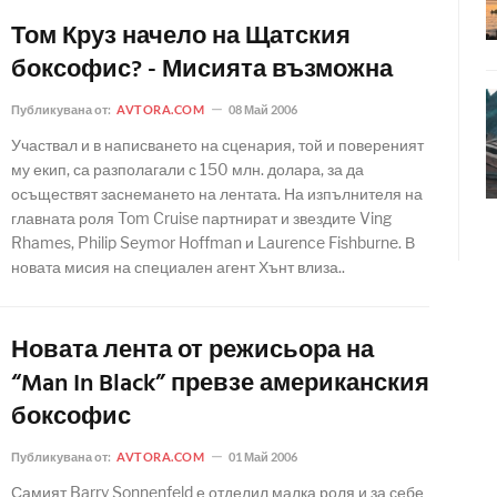
Том Круз начело на Щатския
боксофис? - Мисията възможна
Публикувана от:
AVTORA.COM
08 Май 2006
Участвал и в написването на сценария, той и повереният
му екип, са разполагали с 150 млн. долара, за да
осъществят заснемането на лентата. На изпълнителя на
главната роля Tom Cruise партнират и звездите Ving
Rhames, Philip Seymor Hoffman и Laurence Fishburne. В
новата мисия на специален агент Хънт влиза..
Новата лента от режисьора на
“Man In Black” превзе американския
боксофис
Публикувана от:
AVTORA.COM
01 Май 2006
Самият Barry Sonnenfeld е отделил малка роля и за себе