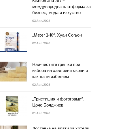
Fashion and Art –
международна платформа за
бизнес, мода и изкуство
03 Авг. 2026
„Mater 2-10“, Хуан Согьон
02 Авг. 2026
Най-честите грешки при
избора на хавлиени кърпи и
как да ги избегнем
02 Авг. 2026
„Тристишия и фотограми“,
Цочо Бояджиев
01 Авг. 2026
Доставка на врати за хотели