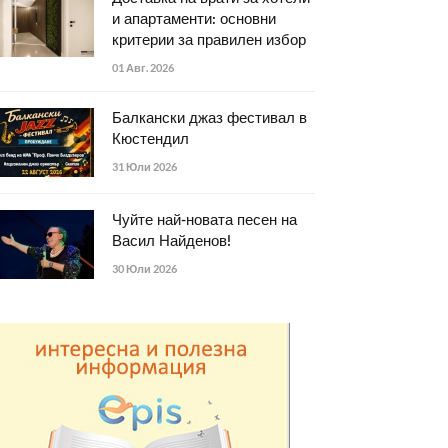
и апартаменти: основни
критерии за правилен избор
01 Авг. 2026
Балкански джаз фестивал в
Кюстендил
31 Юли 2026
Чуйте най-новата песен на
Васил Найденов!
30 Юли 2026