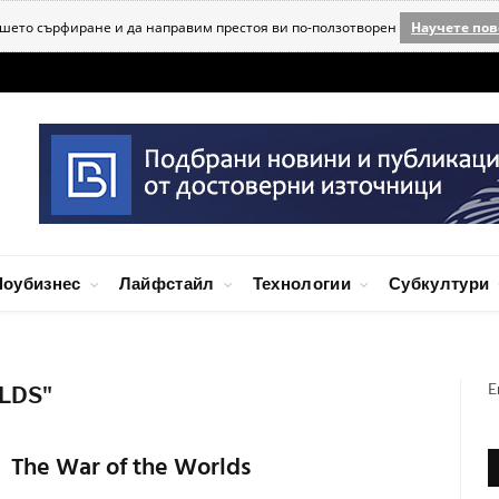
ашето сърфиране и да направим престоя ви по-ползотворен
Научете пов
оубизнес
Лайфстайл
Технологии
Субкултури
E
LDS"
The War of the Worlds