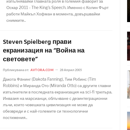
изпълнявайки главната роля в големия фаворит за
Оскар 2011 - The King's Speech. Именно с Колин Фърт
работи Майкъл Хофман в момента, довършвайки
снимките..
Steven Spielberg прави
екранизация на “Война на
световете”
Публикувана от:
AVTORA.COM
28 Април 2005
Дакота Фaнинг (Dakota Fanning), Тим Робинс (Tim
Robbins) и Миранда Ото (Miranda Otto) са другите главни
изпълнители в последната екранизация на sci-fi трилъра.
Инвазия на марсианци, облъчване с дезинтеграционни
лъчи, които човешката цивилизация не може да
обезвреди и с най-големите си технологични
постижения..