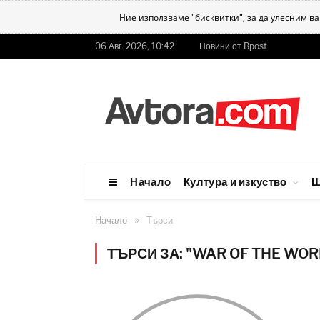
Ние използваме "бисквитки", за да улесним в
06 Авг. 2026, 10:42
Новини от Bpost
Начало
Култура и изкуство
Ш
»
Начало
Търси
ТЪРСИ ЗА: "WAR OF THE WOR