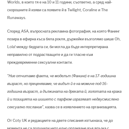
Worlds, в които тя е на 10 и 11 години, съответно, а сред най-
скорошните й изяви са появите й в Twilight, Coraline и The
Runaways.
Според ASA, въпросната рекламна фотография, на която Фанинг
позира в ефирна къса бяла рокля, държейки възголямо шише Oh,
Lola! между бедрата си, би могла да бъде интерпретирана
неправилно от подрастващите и да ги тласне към
преждевременни сексуални контакти.
"Ние отчитаме факта, че моделът (Фанинг) е на 17-годишна
възраст, но преценяваме, че видът й е на момиче под 16-
годишна възраст, а дължината на дрехата й, голотата на крака
й и позицията на шишето с парфюм изразяват недвусмислено
сексуално послание"
, казва се в изявлението на организацията.
От Coty UK и редакциите на двете списания изтъкнаха, че до
момента не са получили нито едно оплакване във връзка с