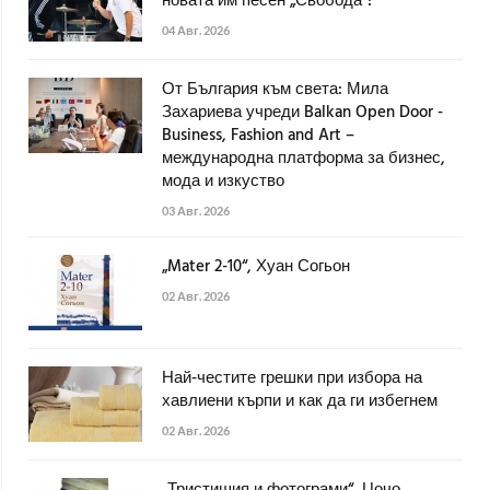
новата им песен „Свобода“!
04 Авг. 2026
От България към света: Мила
Захариева учреди Balkan Open Door -
Business, Fashion and Art –
международна платформа за бизнес,
мода и изкуство
03 Авг. 2026
„Mater 2-10“, Хуан Согьон
02 Авг. 2026
Най-честите грешки при избора на
хавлиени кърпи и как да ги избегнем
02 Авг. 2026
„Тристишия и фотограми“, Цочо