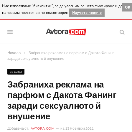
Ние използваме "бисквитки", за да улесним вашето сърфиране и да
OK
направим престоя ви по-ползотворен
Научете повече
»
Начало
Забраниха реклама на парфюм с Дакота Фанинг
заради сексуалното й внушение
ЗВЕЗДИ
Забраниха реклама на
парфюм с Дакота Фанинг
заради сексуалното й
внушение
Добавена от:
AVTORA.COM
на
13 Ноември 2011