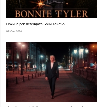
Почина рок легендата Бони Тейлър
09 Юли 2026