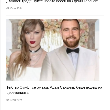
„Влюбен град“: Чуйте новата песен на Орлин Горанов!
09 Юли 2026
Тейлър Суифт се омъжи, Адам Сандлър беше водещ на
церемонията
06 Юли 2026