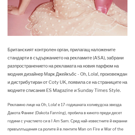
Британският контролен орган, прилагащ наложените
стандарти в съдържанието на рекламите (ASA), забрани
разпространението на рекламата на новия парфюм на
модния дизайнер Марк Джейкъбс - Oh, Lola!, произвеждан
и дистрибутиран от Coty UK, появила се на страниците на
модните списания ES Magazine и Sunday Times Style.
Рекламно лице на Oh, Lola! е 17-годишната холивудска звезда
Дакота Фанинг (Dakota Fanning), пробила в киното преди десет
години с участието си в I Am Sam. Сред най-известните й екранни
превъплъщения са ролите й в лентите Man on Fire и War of the