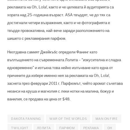
рекламата на Oh, Lola!, както и че целевата й аудиторията са
хората над 25-годишна възраст. ASA твърдят, че до тях са
достигнали четири възражения, както и че фотографията е
твърде провокативна, най-вече заради разположението на
шишето с рекламирания парфюм.
Неотдавна самият Джейкъбс определи Фанинг като
въплъщението на съвременната Лолита – "изкусителна и сладка
едновременно" и изтъкна това нейно излъчване като една от
причините да избере именно нея за рекламата на Oh, Lola!,
заснета през февруари 2011 г. Парфюмът, чийто аромат съчетава
нюанси на круша и магнолия с леки нотки на малина, божур и
ванилия, се продава на цена от $48.
DAKOTA FANNING
WAR OF THE WORLDS
MAN ON FIRE
TWILIGHT
ЛОЛИТА
ПАРФЮМ
РЕКЛАМА
OH