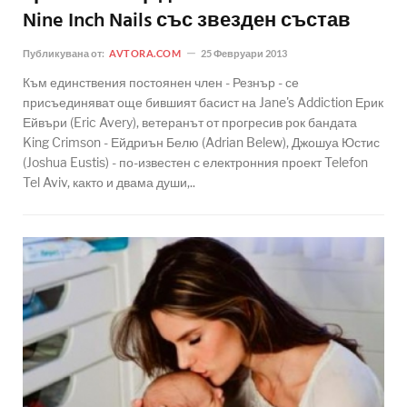
Nine Inch Nails със звезден състав
Публикувана от:
AVTORA.COM
25 Февруари 2013
Към единствения постоянен член - Резнър - се
присъединяват още бившият басист на Jane's Addiction Ерик
Ейвъри (Eric Avery), ветеранът от прогресив рок бандата
King Crimson - Ейдриън Белю (Adrian Belew), Джошуа Юстис
(Joshua Eustis) - по-известен с електронния проект Telefon
Tel Aviv, както и двама души,..