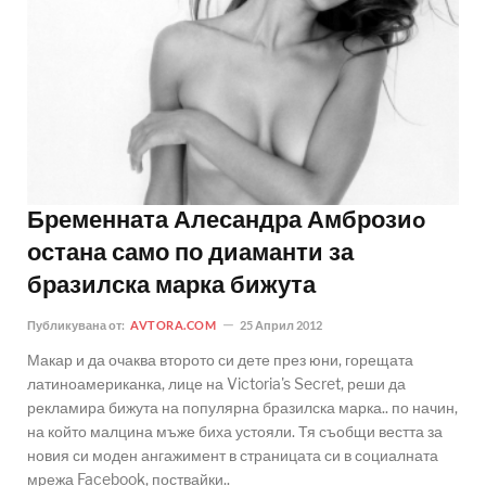
Бременната Алесандра Амброзиo
остана само по диаманти за
бразилска марка бижута
Публикувана от:
AVTORA.COM
25 Април 2012
Макар и да очаква второто си дете през юни, горещата
латиноамериканка, лице на Victoria's Secret, реши да
рекламира бижута на популярна бразилска марка.. по начин,
на който малцина мъже биха устояли. Тя съобщи вестта за
новия си моден ангажимент в страницата си в социалната
мрежа Facebook, поствайки..