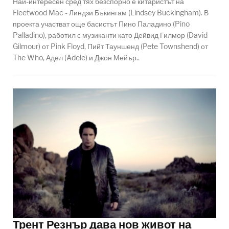
Най-интересен сред тях безспорно е китаристът на
Fleetwood Mac - Линдзи Бъкингам (Lindsey Buckingham). В
проекта участват още басистът Пино Паладино (Pino
Palladino), работил с музиканти като Дейвид Гилмор (David
Gilmour) от Pink Floyd, Пийт Тауншенд (Pete Townshend) от
The Who, Адел (Adele) и Джон Мейър..
Трент Резнър дава нов живот на