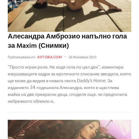
Алесандра Амброзио напълно гола
за Maxim (Снимки)
Публикувана от:
AVTORA.COM
26 Ноември 2015
"Просто играя роля. Не ходя гола по цял ден", коментира
изкушаващите кадри за еротичното списание звездата, която
ще може да видим в новата лента Daddy’s Home. За
изданието 34-годишната Алесандра, която е щастлива
майка на две прекрасни деца, споделя още, че предпочита
небрежното облекло и..