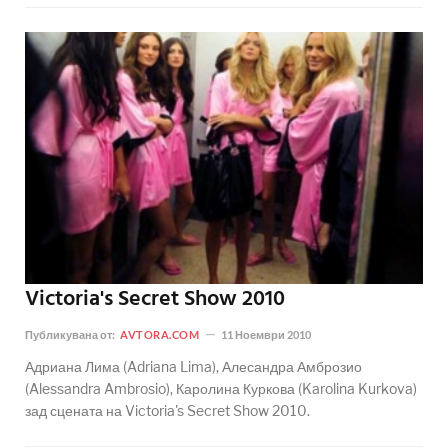
Victoria's Secret Show 2010
Публикувана от:
AVTORA.COM
11 Ноември 2010
Адриана Лима (Adriana Lima), Алесандра Амброзио
(Alessandra Ambrosio), Каролина Куркова (Karolina Kurkova)
зад сцената на Victoria's Secret Show 2010.