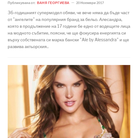
Публикувана от:
ВАНЯ ГЕОРГИЕВА
20 Ноември 2017
36-годишният супермодел обяви, че вече няма да бъде част
от "ангелите" на популярния бранд за бельо. Алесандра,
която в продължение на 17 години бе едно от водещите лица
на модното събитие, поясни, че ще фокусира енергията си
върху собствената си марка бански "Ale by Alessandra" и ще
развива актьорския..