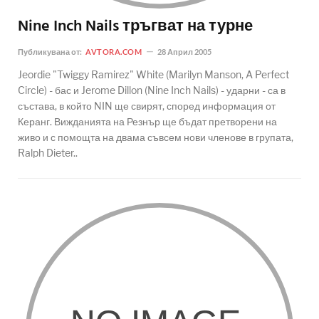
Nine Inch Nails тръгват на турне
Публикувана от:
AVTORA.COM
28 Април 2005
Jeordie "Twiggy Ramirez" White (Marilyn Manson, A Perfect
Circle) - бас и Jerome Dillon (Nine Inch Nails) - ударни - са в
състава, в който NIN ще свирят, според информация от
Керанг. Вижданията на Резнър ще бъдат претворени на
живо и с помощта на двама съвсем нови членове в групата,
Ralph Dieter..