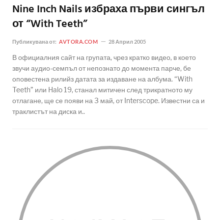
Nine Inch Nails избраха първи сингъл
от “With Teeth”
Публикувана от:
AVTORA.COM
28 Април 2005
В официалния сайт на групата, чрез кратко видео, в което
звучи аудио-семпъл от непознато до момента парче, бе
оповестена рилийз датата за издаване на албума. “With
Teeth” или Halo 19, станал митичен след трикратното му
отлагане, ще се появи на 3 май, от Interscope. Известни са и
траклистът на диска и..