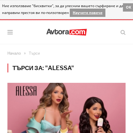
Ние използваме "бисквитки", за да улесним вашето сърфиране и да
OK
направим престоя ви по-ползотворен
Научете повече
»
Начало
Търси
ТЪРСИ ЗА: "ALESSA"