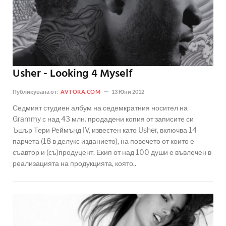
Usher - Looking 4 Myself
Публикувана от:
AVTORA.COM
13 Юни 2012
Седмият студиен албум на седемкратния носител на
Grammy с над 43 млн. продадени копия от записите си
Ъшър Тери Реймънд IV, известен като Usher, включва 14
парчета (18 в делукс изданието), на повечето от които е
съавтор и (съ)продуцент. Екип от над 100 души е въвлечен в
реализацията на продукцията, която..