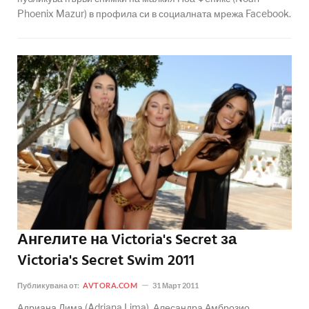
Phoenix Mazur) в профила си в социалната мрежа Facebook.
Ангелите на Victoria's Secret за
Victoria's Secret Swim 2011
Публикувана от:
AVTORA.COM
31 Март 2011
Адриана Лима (Adriana Lima), Алесандра Амброзио