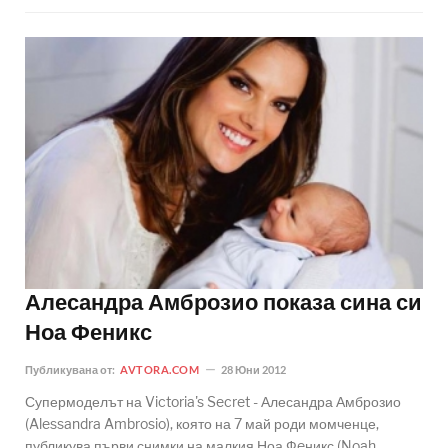
Алесандра Амброзио показа сина си
Ноа Феникс
Публикувана от:
AVTORA.COM
28 Юни 2012
Супермоделът на Victoria's Secret - Алесандра Амброзио
(Alessandra Ambrosio), която на 7 май роди момченце,
публикува първи снимки на малкия Ноа Фeникс (Noah