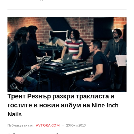
Трент Резнър разкри траклиста и
гостите в новия албум на Nine Inch
Nails
Публикувана от:
AVTORA.COM
23 Юни 2013