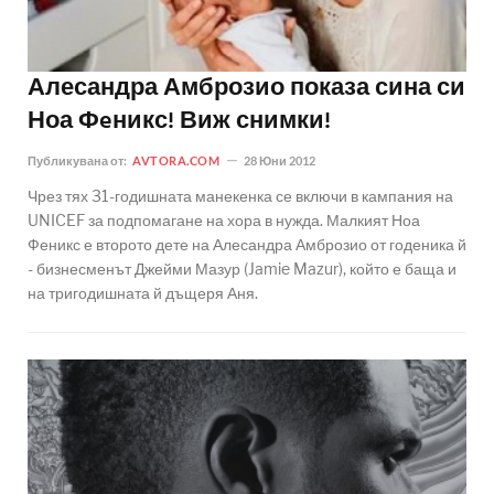
Алесандра Амброзио показа сина си
Ноа Фeникс! Виж снимки!
Публикувана от:
AVTORA.COM
28 Юни 2012
Чрез тях 31-годишната манекенка се включи в кампания на
UNICEF за подпомагане на хора в нужда. Малкият Ноа
Феникс е второто дете на Алесандра Амброзио от годеника й
- бизнесменът Джейми Мазур (Jamie Mazur), който е баща и
на тригодишната й дъщеря Аня.