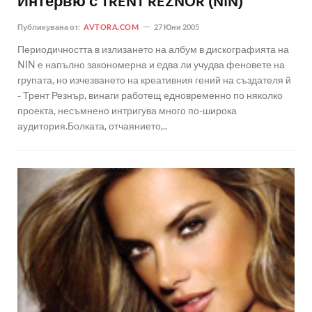
Интервю с TRENT REZNOR (NIN)
Публикувана от:
AVTORA.COM
27 Юни 2005
Периодичността в излизането на албум в дискографията на
NIN е напълно закономерна и eдва ли учудва феновете на
групата, но изчезването на креативния гений на създателя й
- Трент Резнър, винаги работещ едновременно по няколко
проекта, несъмнено интригува много по-широка
аудитория.Болката, отчаянието,..