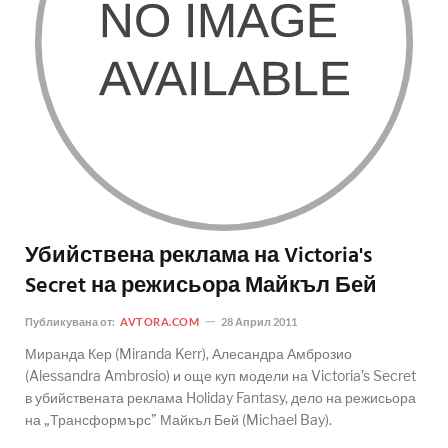
Убийствена реклама на Victoria's
Secret на режисьора Майкъл Бей
Публикувана от:
AVTORA.COM
28 Април 2011
Миранда Кер (Miranda Kerr), Алесандра Амброзио
(Alessandra Ambrosio) и още куп модели на Victoria’s Secret
в убийствената реклама Holiday Fantasy, дело на режисьора
на „Трансформърс” Майкъл Бей (Michael Bay).