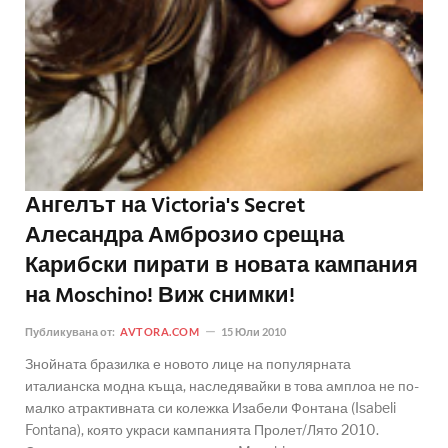
Ангелът на Victoria's Secret
Алесандра Амброзио срещна
Карибски пирати в новата кампания
на Moschino! Виж снимки!
Публикувана от:
AVTORA.COM
15 Юли 2010
Знойната бразилка е новото лице на популярната
италианска модна къща, наследявайки в това амплоа не по-
малко атрактивната си колежка Изабели Фонтана (Isabeli
Fontana), която украси кампанията Пролет/Лято 2010.