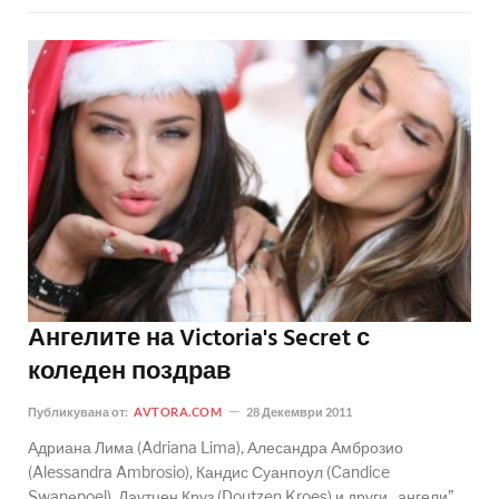
Ангелите на Victoria's Secret с
коледен поздрав
Публикувана от:
AVTORA.COM
28 Декември 2011
Адриана Лима (Adriana Lima), Алесандра Амброзио
(Alessandra Ambrosio), Кандис Суанпоул (Candice
Swanеpoel), Даутцен Круз (Doutzen Kroes) и други „ангели”