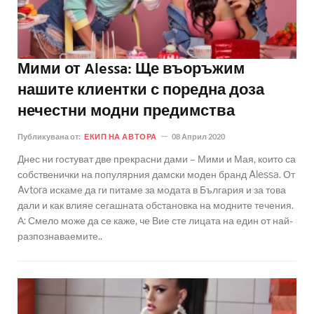
Мими от Alessa: Ще въоръжим
нашите клиентки с поредна доза
нечестни модни предимства
Публикувана от:
ЕКИП НА АВТОРА
08 Април 2020
Днес ни гостуват две прекрасни дами – Мими и Мая, които са
собственички на популярния дамски моден бранд Alessa. От
Avtora искаме да ги питаме за модата в България и за това
дали и как влияе сегашната обстановка на модните течения.
А: Смело може да се каже, че Вие сте лицата на един от най-
разпознаваемите..