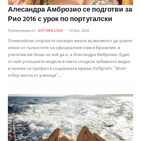
Алесандра Амброзио се подготви за
Рио 2016 с урок по португалски
Публикувана от:
AVTORA.COM
05 Авг. 2016
Олимпийски спортисти наскоро имаха възможност да усвоят
някои от тънкостите на официалния език в Бразилия, а
учителка им беше не кой да е, а Алесандра Амброзио. Един
от най-успешните модели в света сподели забавното видео
в личния си профил в социалната мрежа Instigram. "Моят
отбор мечта от ученици",..