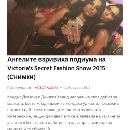
Ангелите взривиха подиума на
Victoria's Secret Fashion Show 2015
(Снимки)
Публикувана от:
AVTORA.COM
11 Ноември 2015
Кендъл Дженър и Джиджи Хадид направиха своя дебют за
марката. Двете млади дами изглеждаха удивително секси в
някои от най-впечатляващите тоалети за вечерта.
Интересно е, че Джиджи два пъти се е явявала на кастинг за
участие в бляскавото събитие, но едва през тази година
мечтата й се сбъдва. A..