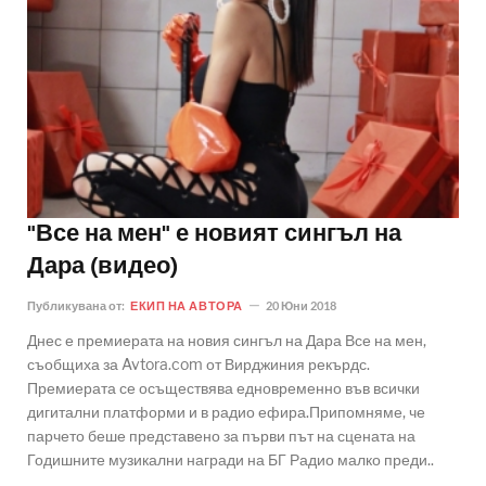
"Все на мен" е новият сингъл на
Дара (видео)
Публикувана от:
ЕКИП НА АВТОРА
20 Юни 2018
Днес е премиерата на новия сингъл на Дара Все на мен,
съобщиха за Avtora.com от Вирджиния рекърдс.
Премиерата се осъществява едновременно във всички
дигитални платформи и в радио ефира.Припомняме, че
парчето беше представено за първи път на сцената на
Годишните музикални награди на БГ Радио малко преди..