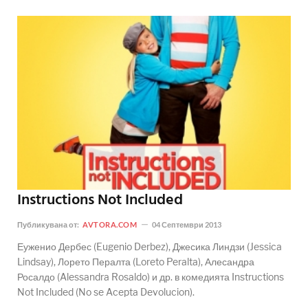
Instructions Not Included
Публикувана от:
AVTORA.COM
04 Септември 2013
Еуженио Дербес (Eugenio Derbez), Джесика Линдзи (Jessica
Lindsay), Лорето Пералта (Loreto Peralta), Алесандра
Росалдо (Alessandra Rosaldo) и др. в комедията Instructions
Not Included (No se Acepta Devolucion).