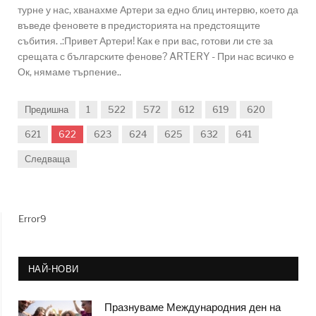
турне у нас, хванахме Артери за едно блиц интервю, което да
въведе феновете в предисторията на предстоящите
събития. .:Привет Артери! Как е при вас, готови ли сте за
срещата с българските фенове? ARTERY - При нас всичко е
Ок, нямаме търпение..
Предишна
1
522
572
612
619
620
621
622
623
624
625
632
641
Следваща
Error9
НАЙ-НОВИ
Празнуваме Международния ден на