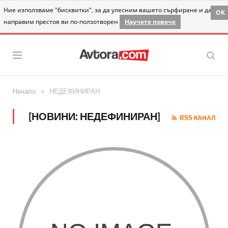
Ние използваме "бисквитки", за да улесним вашето сърфиране и да
OK
направим престоя ви по-ползотворен
Научете повече
»
Начало
НЕДЕФИНИРАН
[НОВИНИ: НЕДЕФИНИРАН]
RSS КАНАЛ