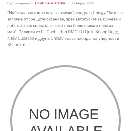
Публикувана от:
ЕКИП НА АВТОРА
27 Април 2005
“Наблюдавах как се случва всичко”, споделя Chingy. “Като се
започне от срещите с фенове, през автобусите за турнета и
работата зад сцената, всичко това беше съвсем ново за
мен”. Повлиян от LL Cool J, Run DMC, DJ Quik, Snoop Dogg,
Nelly, Ludacris и други, Chingy бързо набира популярност в
St.Louis и..