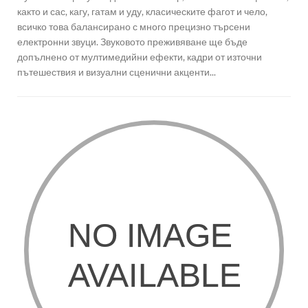
както и сас, кагу, гатам и уду, класическите фагот и чело,
всичко това балансирано с много прецизно търсени
електронни звуци. Звуковото преживяване ще бъде
допълнено от мултимедийни ефекти, кадри от източни
пътешествия и визуални сценични акценти...