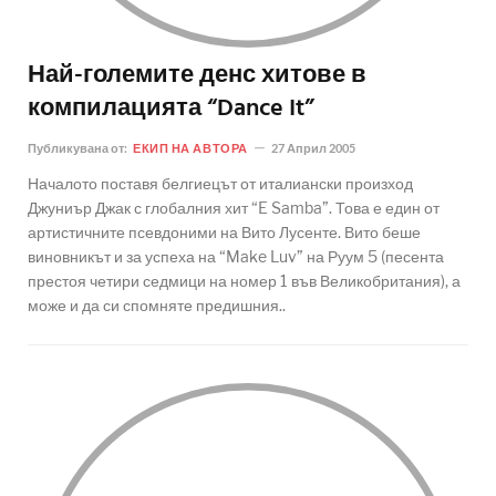
Най-големите денс хитове в
компилацията “Dance It”
Публикувана от:
ЕКИП НА АВТОРА
27 Април 2005
Началото поставя белгиецът от италиански произход
Джуниър Джак с глобалния хит “E Samba”. Това е един от
артистичните псевдоними на Вито Лусенте. Вито беше
виновникът и за успеха на “Make Luv” на Руум 5 (песента
престоя четири седмици на номер 1 във Великобритания), а
може и да си спомняте предишния..