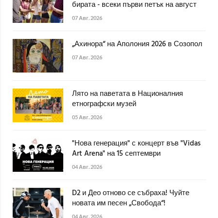
бирата - всеки първи петък на август
07 Авг. 2026
„Ахинора“ на Аполония 2026 в Созопол
07 Авг. 2026
Лято на паветата в Националния
етнографски музей
05 Авг. 2026
"Нова генерация" с концерт във "Vidas
Art Arena" на 15 септември
04 Авг. 2026
D2 и Део отново се събраха! Чуйте
новата им песен „Свобода“!
04 Авг. 2026