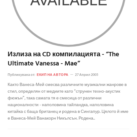
Излиза на CD компилацията - “The
Ultimate Vanessa - Mae”
Публикувана от:
ЕКИП НА АВТОРА
27 Април 2005
Както Ванеса-Мей смесва различните музикални жанрове в
стил, определян от медиите като “струнен техно-акустик
фюжън”, така самата тя е смесица от различни
националности - наполовина тайландка, наполовина
китайка с баща британец и родена в Сингапур. Цялото й име
е Ванеса-Мей Ванакорн Никълсън. Родена..