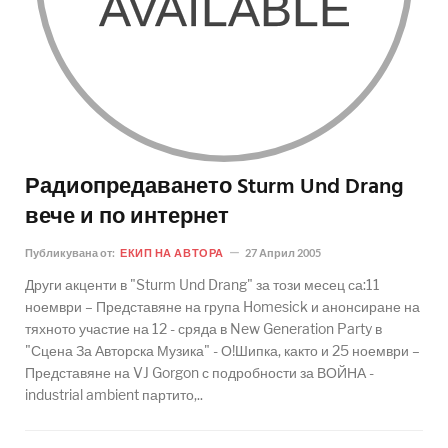
Радиопредаването Sturm Und Drang
вече и по интернет
Публикувана от:
ЕКИП НА АВТОРА
27 Април 2005
Други акценти в "Sturm Und Drang" за този месец са:11
ноември – Представяне на група Homesick и анонсиране на
тяхното участие на 12 - сряда в New Generation Party в
"Сцена За Авторска Музика" - О!Шипка, както и 25 ноември –
Представяне на VJ Gorgon с подробности за ВОЙНА -
industrial ambient партито,..