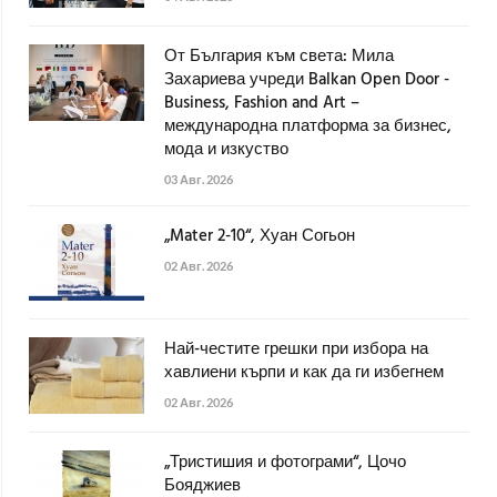
От България към света: Мила
Захариева учреди Balkan Open Door -
Business, Fashion and Art –
международна платформа за бизнес,
мода и изкуство
03 Авг. 2026
„Mater 2-10“, Хуан Согьон
02 Авг. 2026
Най-честите грешки при избора на
хавлиени кърпи и как да ги избегнем
02 Авг. 2026
„Тристишия и фотограми“, Цочо
Бояджиев