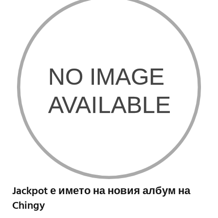
Jackpot е името на новия албум на
Chingy