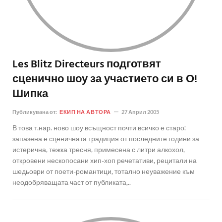
Les Blitz Directeurs подготвят
сценично шоу за участието си в О!
Шипка
Публикувана от:
ЕКИП НА АВТОРА
27 Април 2005
В това т.нар. ново шоу всъщност почти всичко е старо:
запазена е сценичната традиция от последните години за
истерична, тежка тресня, примесена с литри алкохол,
откровени нескопосани хип-хоп речетативи, рецитали на
шедьоври от поети-романтици, тотално неуважение към
неодобряващата част от публиката,..