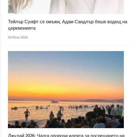
Тейлър Суифт се омъжи, Адам Сандлър беше водещ на
церемонията
06 Юли 2026
Джулай 2026: Чалга опорочи идеята за посрещането на