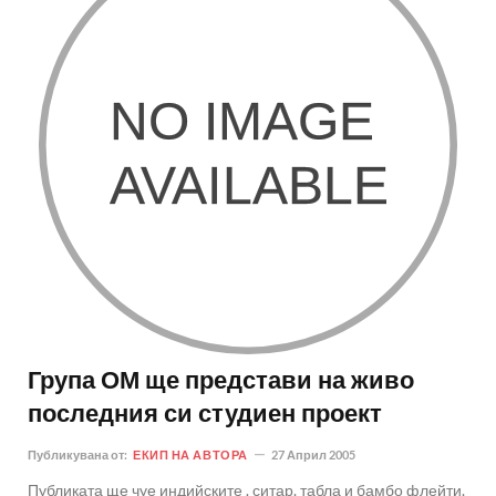
Група ОМ ще представи на живо
последния си студиен проект
Публикувана от:
ЕКИП НА АВТОРА
27 Април 2005
Публиката ще чуе индийските . ситар, табла и бамбо флейти,