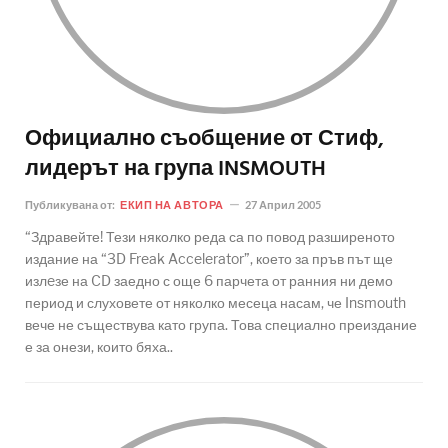
Официално съобщение от Стиф,
лидерът на група INSMOUTH
Публикувана от:
ЕКИП НА АВТОРА
27 Април 2005
“Здравейте! Тези няколко реда са по повод разширеното
издание на “3D Freak Accelerator”, което за пръв път ще
излeзе на CD заедно с още 6 парчета от ранния ни демо
период и слуховете от няколко месеца насам, че Insmouth
вече не съществува като група. Това специално преиздание
е за онези, които бяха..