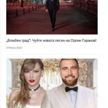
„Влюбен град“: Чуйте новата песен на Орлин Горанов!
09 Юли 2026