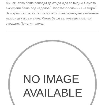
Минск - това беше поводът да отида и да се видим. Самата
екскурзия беше под надслов "Спортът-посланник на мира".
За първи път летях със самолет и това беше едно изпитание
на моя дух и съзнание. Много беше вълнуващо и малко
страшно. Пристигнахме..