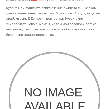
Кувейт. Най-голямото приключение в живота ми. Не знам
дали е важно защо отидох там. Може би е. Отидох, за да уча
арабски език. В Езиковия център към Кувейтския
университет. Това е. Фактът, че там май се говори повече
английски, отколкото арабски, е може би по-важен. Това
беше една година, през която..