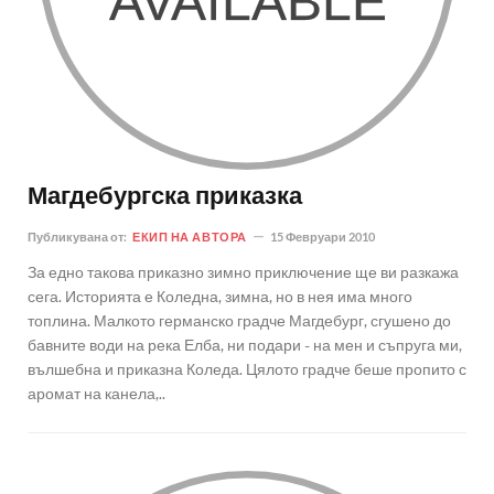
Магдебургска приказка
Публикувана от:
ЕКИП НА АВТОРА
15 Февруари 2010
За едно такова приказно зимно приключение ще ви разкажа
сега. Историята е Коледна, зимна, но в нея има много
топлина. Малкото германско градче Магдебург, сгушено до
бавните води на река Елба, ни подари - на мен и съпруга ми,
вълшебна и приказна Коледа. Цялото градче беше пропито с
аромат на канела,..