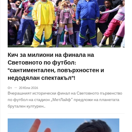
Кич за милиони на финала на
Световното по футбол:
"сантиментален, повърхностен и
недодялан спектакъл"!
От
20 Юли 2026
Вчерашният исторически финал на Световното първенство
по футбол на стадион „МетЛайф“ предложи на планетата
брутален културен..