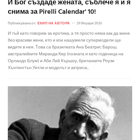
И Бог създаде жената, съблече я и я
снима за Pirelli Calendar' 10!
Публикувана от:
ЕКИП НА АВТОРА
29 Януари 2010
И тъй като говорим за еротика, а тя просто няма как да мине
без красиви жени, ето и кои нашумели супермодели ще
видите в нея. Tова са бразилката Ана Беатрис Барош,
австралийките Миранда Кер (позната и като годеница на
Орландо Блум) и Аби Лий Кършоу, британките Роузи
Хънтингтън Уитли и моделът и актриса..