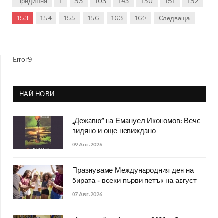
Предишна
1
53
103
143
150
151
152
153
154
155
156
163
169
Следваща
Error9
НАЙ-НОВИ
„Дежавю“ на Емануел Икономов: Вече
видяно и още невиждано
09 Авг. 2026
Празнуваме Международния ден на
бирата - всеки първи петък на август
07 Авг. 2026