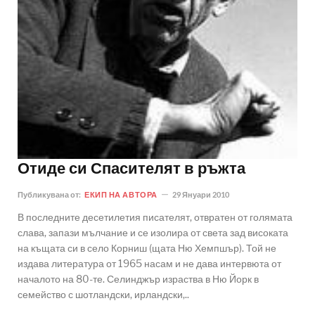
Отиде си Спасителят в ръжта
Публикувана от:
ЕКИП НА АВТОРА
29 Януари 2010
В последните десетилетия писателят, отвратен от голямата
слава, запази мълчание и се изолира от света зад високата
на къщата си в село Корниш (щата Ню Хемпшър). Той не
издава литература от 1965 насам и не дава интервюта от
началото на 80-те. Селинджър израства в Ню Йорк в
семейство с шотландски, ирландски,..