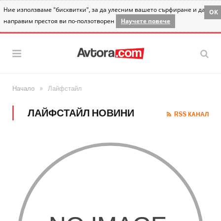
Ние използваме "бисквитки", за да улесним вашето сърфиране и да
OK
направим престоя ви по-ползотворен
Научете повече
»
Начало
Лайфстайл
ЛАЙФСТАЙЛ НОВИНИ
RSS КАНАЛ