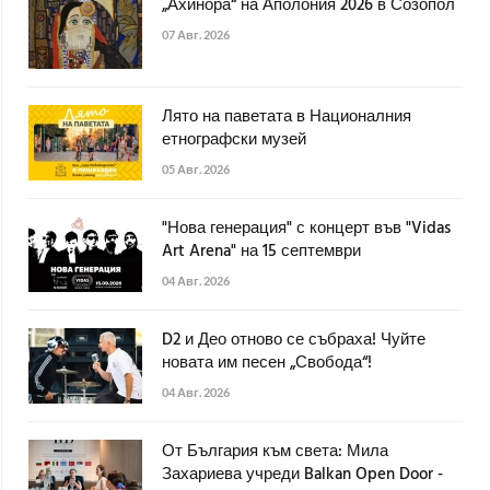
„Ахинора“ на Аполония 2026 в Созопол
07 Авг. 2026
Лято на паветата в Националния
етнографски музей
05 Авг. 2026
"Нова генерация" с концерт във "Vidas
Art Arena" на 15 септември
04 Авг. 2026
D2 и Део отново се събраха! Чуйте
новата им песен „Свобода“!
04 Авг. 2026
От България към света: Мила
Захариева учреди Balkan Open Door -