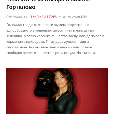
Горталово
Публикувана от:
ЕКИП НА АВТОРА
16 Февруари 2010
Големият град е замърсен и шумен, подтиска ни с
еднообразното ежедневие, мръсотията и липсата на
зеленина. А всяко човешко същество заслужава да живее в
хармония с природата. Тя му дава душевен мир и
спокойствие. Аз съм вече пенсионер и имам повече
свободно време за почивка и релаксация. Но пък съм..