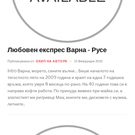
Любовен експрес Варна - Русе
Публикувана от:
ЕКИП НА АВТОРА
15 Февруари 2010
Intro Варна, морето, сините вълни… Беше началото на
тягостното лято на 2009 година и краят на една 7-годишна
връзка, която умря 8 месеца по-рано. На 40 години това си е
направо кофти работа. По принуда живеех при майка си, а
златистият ми ритривър Миа, книгите ми, дисковете с музика,
летните..