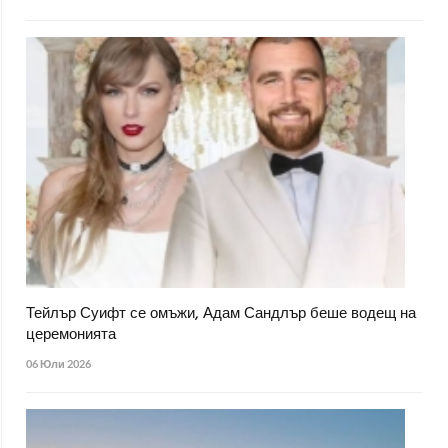
Тейлър Суифт се омъжи, Адам Сандлър беше водещ на
церемонията
06 Юли 2026