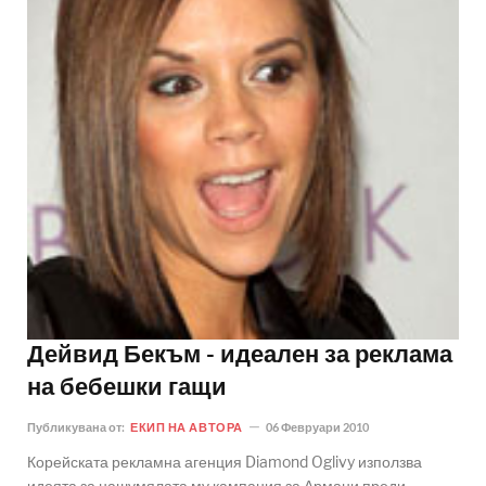
Дейвид Бекъм - идеален за реклама
на бебешки гащи
Публикувана от:
ЕКИП НА АВТОРА
06 Февруари 2010
Корейската рекламна агенция Diamond Oglivy използва
идеята за нашумялата му кампания за Армани преди