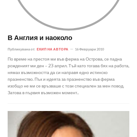
В Англия и наоколо
Публикувана от:
ЕКИП НА АВТОРА
16 Февруари 2010
По време на престоя ми във ферма на Острова, се падна
рожденият ми ден – 23 април. Тъй като тогава бях на работа,
нямах възможността да си направя едно истинско
празненство. Пък и идеята за празненство във ферма
изобщо не ми се връзваше с този специален за мен повод.
Затова в първия възможен момент..