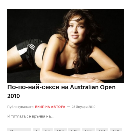
По-по-най-секси на Australian Open
2010
Публикувана от:
ЕКИП НА АВТОРА
28 Януари 2010
И титлата се връчва на...