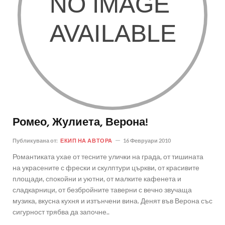
Ромео, Жулиета, Верона!
Публикувана от:
ЕКИП НА АВТОРА
16 Февруари 2010
Романтиката ухае от тесните улички на града, от тишината
на украсените с фрески и скулптури църкви, от красивите
площади, спокойни и уютни, от малките кафенета и
сладкарници, от безбройните таверни с вечно звучаща
музика, вкусна кухня и изтънчени вина. Денят във Верона със
сигурност трябва да започне..