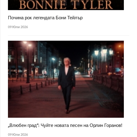
Почина рок легендата Бони Тейлър
09 Юли 2026
„Влюбен град“: Чуйте новата песен на Орлин Горанов!
09 Юли 2026