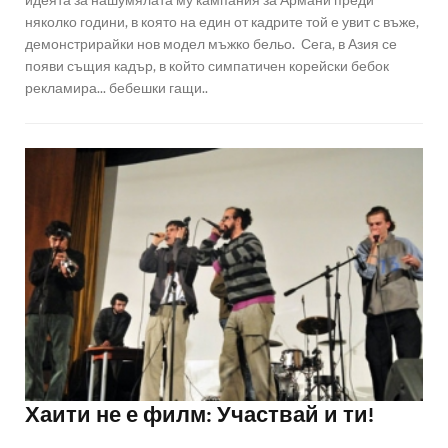
няколко години, в която на един от кадрите той е увит с въже,
демонстрирайки нов модел мъжко бельо. Сега, в Азия се
появи същия кадър, в който симпатичен корейски бебок
рекламира... бебешки гащи..
Хаити не е филм: Участвай и ти!