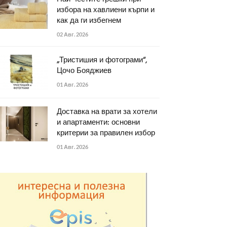
избора на хавлиени кърпи и
как да ги избегнем
02 Авг. 2026
„Тристишия и фотограми“,
Цочо Бояджиев
01 Авг. 2026
Доставка на врати за хотели
и апартаменти: основни
критерии за правилен избор
01 Авг. 2026