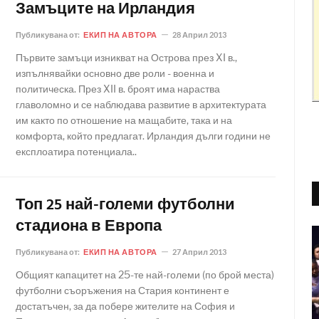
Замъците на Ирландия
Публикувана от:
ЕКИП НА АВТОРА
28 Април 2013
Първите замъци изникват на Острова през XI в.,
изпълнявайки основно две роли - военна и
политическа. През XII в. броят има нараства
главоломно и се наблюдава развитие в архитектурата
им както по отношение на мащабите, така и на
комфорта, който предлагат. Ирландия дълги години не
експлоатира потенциала..
Топ 25 най-големи футболни
стадиона в Европа
Публикувана от:
ЕКИП НА АВТОРА
27 Април 2013
Общият капацитет на 25-те най-големи (по брой места)
футболни съоръжения на Стария континент е
достатъчен, за да побере жителите на София и