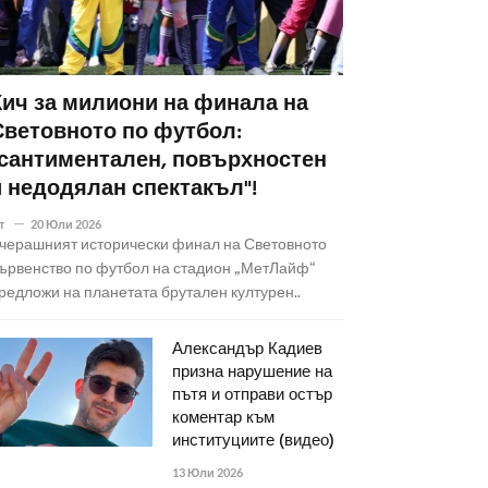
Кич за милиони на финала на
Световното по футбол:
"сантиментален, повърхностен
и недодялан спектакъл"!
т
20 Юли 2026
черашният исторически финал на Световното
ървенство по футбол на стадион „МетЛайф“
редложи на планетата брутален културен..
Александър Кадиев
призна нарушение на
пътя и отправи остър
коментар към
институциите (видео)
13 Юли 2026