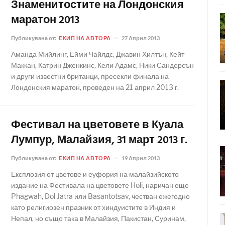
Знаменитостите на Лондонския
маратон 2013
Публикувана от:
ЕКИП НА АВТОРА
27 Април 2013
Аманда Мийлинг, Ейми Чайлдс, Джавин Хилтън, Кейт
Маккан, Катрин Дженкинс, Кели Адамс, Ники Сандерсън
и други известни британци, пресекли финала на
Лондонския маратон, проведен на 21 април 2013 г.
Фестивал на цветовете в Куала
Лумпур, Малайзия, 31 март 2013 г.
Публикувана от:
ЕКИП НА АВТОРА
19 Април 2013
Експлозия от цветове и еуфория на малайзийското
издание на Фестивала на цветовете Holi, наричан още
Phagwah, Dol Jatra или Basantotsav, честван ежегодно
като религиозен празник от хиндуистите в Индия и
Непал, но също така в Малайзия, Пакистан, Суринам,