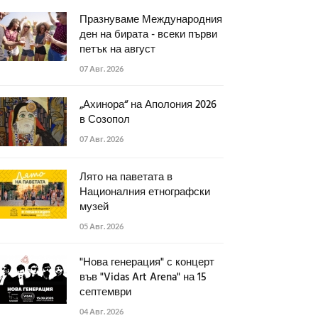
Празнуваме Международния
ден на бирата - всеки първи
петък на август
07 Авг. 2026
„Ахинора“ на Аполония 2026
в Созопол
07 Авг. 2026
Лято на паветата в
Националния етнографски
музей
05 Авг. 2026
"Нова генерация" с концерт
във "Vidas Art Arena" на 15
септември
04 Авг. 2026