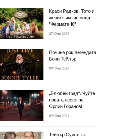
Краси Радков, Тото и
жените им ще водят
"Фермата 10"
27 Юли 2026
Почина рок легендата
Бони Тейлър
09 Юли 2026
„Влюбен град“: Чуйте
новата песен на
Орлин Горанов!
09 Юли 2026
Тейлър Суифт се