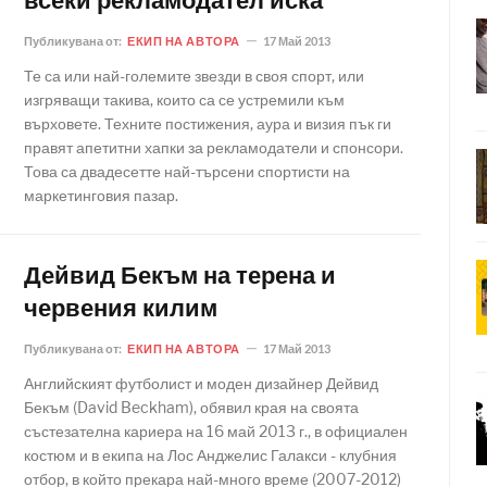
всеки рекламодател иска
Публикувана от:
ЕКИП НА АВТОРА
17 Май 2013
Те са или най-големите звезди в своя спорт, или
изгряващи такива, които са се устремили към
върховете. Техните постижения, аура и визия пък ги
правят апетитни хапки за рекламодатели и спонсори.
Това са двадесетте най-търсени спортисти на
маркетинговия пазар.
Дейвид Бекъм на терена и
червения килим
Публикувана от:
ЕКИП НА АВТОРА
17 Май 2013
Английският футболист и моден дизайнер Дейвид
Бекъм (David Beckham), обявил края на своята
състезателна кариера на 16 май 2013 г., в официален
костюм и в екипа на Лос Анджелис Галакси - клубния
отбор, в който прекара най-много време (2007-2012)