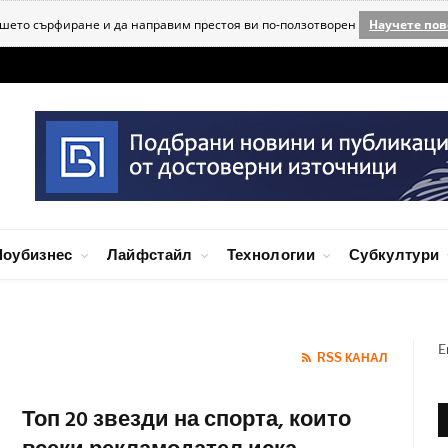
ашето сърфиране и да направим престоя ви по-ползотворен
Научете пов
оубизнес
Лайфстайл
Технологии
Субкултури
E
RSS КАНАЛ
Топ 20 звезди на спорта, които