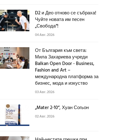
D2 и Део отново се събраха!
Чуйте новата им песен
„Свобода“!
04 Авг. 2026
От България към света:
Мила Захариева учреди
Balkan Open Door - Business,
Fashion and Art –
международна платформа за
бизнес, мода и изкуство
03 Авг. 2026
„Mater 2-10“, Хуан Согьон
02 Авг. 2026
Най-честите грешки при