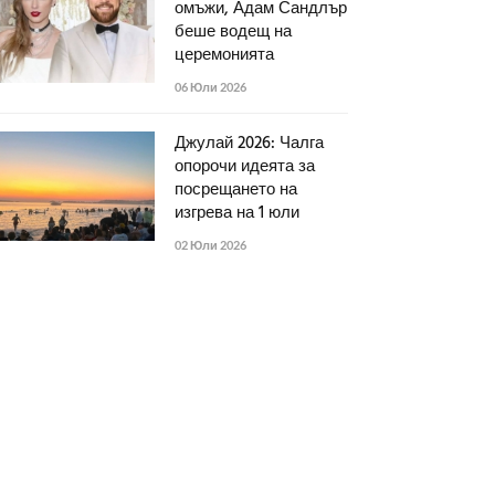
омъжи, Адам Сандлър
беше водещ на
церемонията
06 Юли 2026
Джулай 2026: Чалга
опорочи идеята за
посрещането на
изгрева на 1 юли
02 Юли 2026