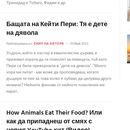
Тринидад и Тобаго, Фиджи и др.
Бащата на Кейти Пери: Тя е дете
на дявола
Публикувана от:
ЕКИП НА АВТОРА
03 Май 2013
Хъдзън, който е пастор в евангелистка църква, е
призовал хората да се помолят за певицата, тъй като
Пери се била превърнала в "дете на дявола"."Много
хора ме питат - как може да проповядваш, когато
дъщеря ти пее за това колко е хубаво да целуваш друго
момиче? Нейните фенове от нейното поколение ме
карат..
How Animals Eat Their Food? Или
как да припаднеш от смях с