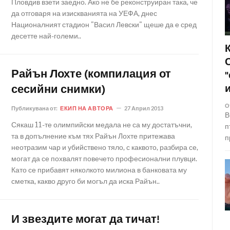
Пловдив взети заедно. Ако не бе реконструиран така, че
да отговаря на изискванията на УЕФА, днес
Националният стадион "Васил Левски" щеше да е сред
десетте най-големи..
Райън Лохте (компилация от
сесийни снимки)
О
Публикувана от:
ЕКИП НА АВТОРА
27 Април 2013
В
Сякаш 11-те олимпийски медала не са му достатъчни,
п
та в допълнение към тях Райън Лохте притежава
п
неотразим чар и убийствено тяло, с каквото, разбира се,
могат да се похвалят повечето професионални плувци.
Като се прибавят няколкото милиона в банковата му
сметка, какво друго би могъл да иска Райън..
И звездите могат да тичат!