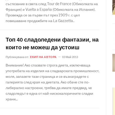
състезание в света след Tour de France (Обиколката на
Франция) и Vuelta a España (Обиколката на Испания).
Провежда се за първи път през 1909 г. с цел
повишаване продажбите на La Gazzetta..
Топ 40 сладоледени фантазии, на
които не можеш да устоиш
Публикувана от:
ЕКИП НА АВТОРА
03 Май 2013
Внимание! Ако спазвате строга диета, изключваща
употребата на изделия на сладкарската промишленост,
моля, запазете тази страница и се възнаградете с
галерията след края на диетата. Ако обаче сте по-
либерално настроени, трябва да имате предвид, че
сладоледът е една от най-нискокалоричните сладки
храни,..