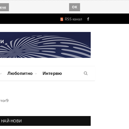
ече
OK
RSS канал
Facebook
Любопитно
Интервю
rror9
НАЙ-НОВИ