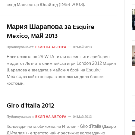
след Манчестър Юнайтед (1993-2003).
Мария Шарапова за Esquire
Mexico, май 2013
Публикувана от:
ЕКИП НА АВТОРА
09 Май 2013
Носителката на 29 WTA титли на сингъл и сребърен
медал от Летните олимпийски игри London 2012 Мария
Шарапова е звездата в майския брой на Esquire
Mexico, за който позира в няколко модела бански
костюми.
Giro d'Italia 2012
Публикувана от:
ЕКИП НА АВТОРА
04 Май 2013
Колоездачната обиколка на Италия - Giro d'Italia (Джиро
Д'Италия ) - е третото най-престижно колоездачно