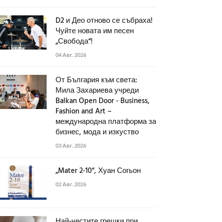
D2 и Део отново се събраха!
Чуйте новата им песен
„Свобода“!
04 Авг. 2026
От България към света:
Мила Захариева учреди
Balkan Open Door - Business,
Fashion and Art –
международна платформа за
бизнес, мода и изкуство
03 Авг. 2026
„Mater 2-10“, Хуан Согьон
02 Авг. 2026
Най-честите грешки при