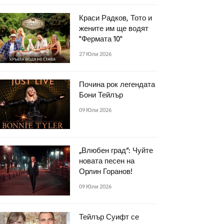
Краси Радков, Тото и
жените им ще водят
"Фермата 10"
27 Юли 2026
Почина рок легендата
Бони Тейлър
09 Юли 2026
„Влюбен град“: Чуйте
новата песен на
Орлин Горанов!
09 Юли 2026
Тейлър Суифт се