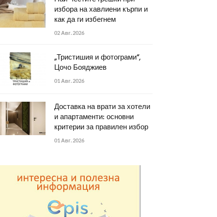
избора на хавлиени кърпи и
как да ги избегнем
02 Авг. 2026
„Тристишия и фотограми“,
Цочо Бояджиев
01 Авг. 2026
Доставка на врати за хотели
и апартаменти: основни
критерии за правилен избор
01 Авг. 2026