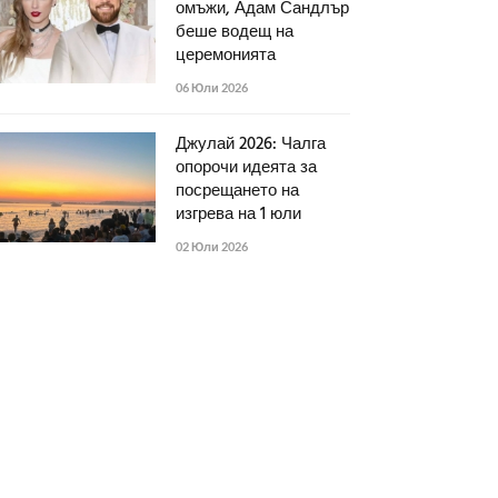
омъжи, Адам Сандлър
беше водещ на
церемонията
06 Юли 2026
Джулай 2026: Чалга
опорочи идеята за
посрещането на
изгрева на 1 юли
02 Юли 2026