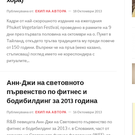
хора)
Публикувана от:
ЕКИП НА АВТОРА
18 Октомври 2013
Кадри от най-скорошното издание на ежегодния
Phuket Vegetarian Festival, проведено в рамките на 9
дни през първата половина на октомври на о. Пукет в
Тайланд, откъдето тръгва традицията му преди повече
от 150 години. Въпреки че на пръв (меко казано,
стъписващ) поглед името не кореспондира с
ритуалите,..
Анн-Джи на световното
първенство по фитнес и
бодибилдинг за 2013 година
Публикувана от:
ЕКИП НА АВТОРА
16 Октомври 2013
R&B певицата Анн-Джи на Световното първенство по
фитнес и бодибилдинг за 2013 г. в Словакия, част от
сериите на Световната фитнес федерация (WFF), от