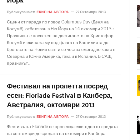
Йорк
Публикувана от:
ЕКИП НА АВТОРА
27 Октомври 2013
Сцени от парада по повод Columbus Day (Деня на
Колумб), отбелязан в Ню Йорк на 14 октомври 2013 г.
Празникът е посветен на достигането на Христофор
Колумб и екипажа му под флага на Кастилията до
бреговете на Новия свят и се чества ежегодно както в
Северна и Южна Америка, така и в Испания. В САЩ
празникът..
Фестивал на пролетта посред
есен: Floriade Festival в Канбера,
Австралия, октомври 2013
Публикувана от:
ЕКИП НА АВТОРА
27 Октомври 2013
Фестивалът Floriade се провежда ежегодно от средата
на септември до средата на октомври в Канбера -