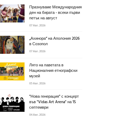
Празнуваме Международния
ден на бирата - всеки първи
петък на август
07 Авг. 2026
„Ахинора“ на Аполония 2026
в Созопол
07 Авг. 2026
Лято на паветата в
Националния етнографски
музей
05 Авг. 2026
"Нова генерация" с концерт
във "Vidas Art Arena" на 15
септември
04 Авг. 2026