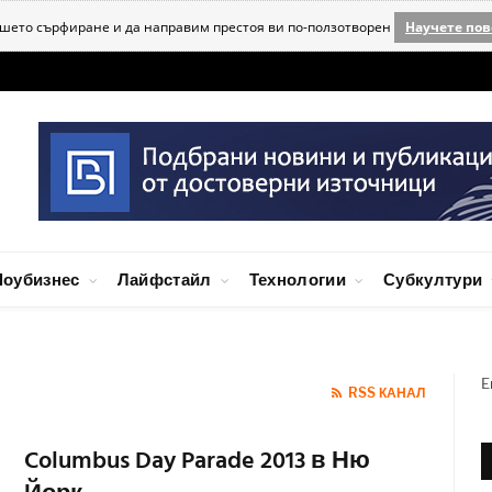
ашето сърфиране и да направим престоя ви по-ползотворен
Научете пов
оубизнес
Лайфстайл
Технологии
Субкултури
E
RSS КАНАЛ
Columbus Day Parade 2013 в Ню