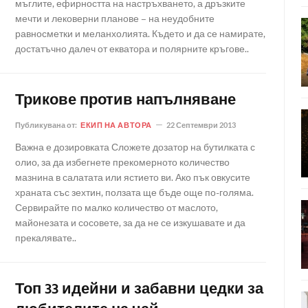
мъглите, ефирността на настръхването, а дръзките
мечти и лековерни планове – на неудобните
равносметки и меланхолията. Където и да се намирате,
достатъчно далеч от екватора и полярните кръгове..
Трикове против напълняване
Публикувана от:
ЕКИП НА АВТОРА
22 Септември 2013
Важна е дозировката Сложете дозатор на бутилката с
олио, за да избегнете прекомерното количество
мазнина в салатата или ястието ви. Ако пък овкусите
храната със зехтин, ползата ще бъде още по-голяма.
Сервирайте по малко количество от маслото,
майонезата и сосовете, за да не се изкушавате и да
прекалявате..
Топ 33 идейни и забавни цедки за