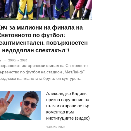
Кич за милиони на финала на
Световното по футбол:
"сантиментален, повърхностен
и недодялан спектакъл"!
т
20 Юли 2026
черашният исторически финал на Световното
ървенство по футбол на стадион „МетЛайф“
редложи на планетата брутален културен..
Александър Кадиев
призна нарушение на
пътя и отправи остър
коментар към
институциите (видео)
13 Юли 2026