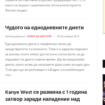
което се върна с шампионска титла в категорията
Фитнес модел.
Чудото на еднодневните диети
Публикувана от:
ЕКИП НА АВТОРА
10 Октомври 2013
Еднодневната диета е перфектен начин да
предотвратите пълнеенето. Това е и идеален вариант
за всички, които нямат достатъчно силна воля, за да
издържат на диета повече време. Ще ви предложим
диети, които може да направите дори само за един ден.
Този ден ще ви разтовари и ободри, а в комбинация
със..
Kanye West се размина с 1 година
затвор заради нападение над