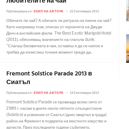
любителите на чай
Публикувана от:
ЕКИП НА АВТОРА
22 Септември 2013
Обичате ли чай? А обичате ли ритуала на пиене на чай?
Като например този, описан от героинята на Джуди
Денч в английския филм The Best Exotic Marigold Hotel
(2011), обясняващ значението на глагола dunk:
"Слагаш бисквитката в чая, оставяш я да се напои и
трябва да изчислиш точния момент преди да..
Fremont Solstice Parade 2013 в
Сиатъл
Публикувана от:
ЕКИП НА АВТОРА
14 Септември 2013
Fremont Solstice Parade се провежда всяко лято от
1989 г. насам в дните около лятното слънцестоене
(Solstice) в усвоения от Сиатъл (днес квартал в града)
район на Фремонт в подкрепа на местното изкуство и
артисти. През последните години събитието,