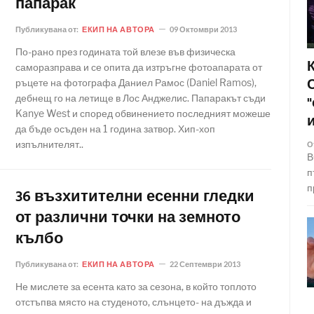
папарак
Публикувана от:
ЕКИП НА АВТОРА
09 Октомври 2013
По-рано през годината той влезе във физическа
саморазправа и се опита да изтръгне фотоапарата от
ръцете на фотографа Даниел Рамос (Daniel Ramos),
дебнещ го на летище в Лос Анджелис. Папаракът съди
Kanye West и според обвинението последният можеше
да бъде осъден на 1 година затвор. Хип-хоп
изпълнителят..
О
В
п
п
36 възхитителни есенни гледки
от различни точки на земното
кълбо
Публикувана от:
ЕКИП НА АВТОРА
22 Септември 2013
Не мислете за есента като за сезона, в който топлото
отстъпва място на студеното, слънцето- на дъжда и