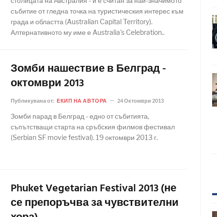
столицата на Австралия - и е считан за най-значимото
събитие от гледна точка на туристическия интерес към
града и областта (Australian Capital Territory).
Алтернативното му име е Australia's Celebration..
Зомби нашествие в Белград -
октомври 2013
Публикувана от:
ЕКИП НА АВТОРА
24 Октомври 2013
Зомби парад в Белград - едно от събитията,
съпътстващи старта на сръбския филмов фестивал
(Serbian SF movie festival). 19 октомври 2013 г.
Phuket Vegetarian Festival 2013 (не
се препоръчва за чувствителни