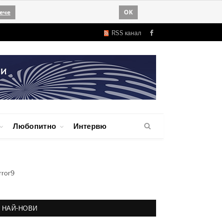
ече
OK
RSS канал
Facebook
Любопитно
Интервю
rror9
НАЙ-НОВИ