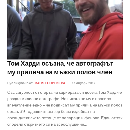
Том Харди осъзна, че автографът
му прилича на мъжки полов член
Публикувана от:
ВАНЯ ГЕОРГИЕВА
15 Януари 2017
Със сигурност от старта на кариерата си досега Том Харди е
раздал милиони автографи. Но никога не му е правило
впечатление едно – че подписът му прилича на мъжки полов
орган. 39-годишният актьор беше издебнат на
лосанджелиското летище от папараци и фенове. Един от тях
сподели откритието си на всеослушание,..