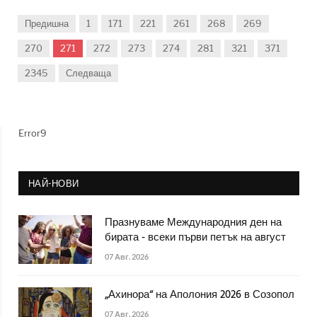
Предишна
1
171
221
261
268
269
270
271
272
273
274
281
321
371
2345
Следваща
Error9
НАЙ-НОВИ
Празнуваме Международния ден на
бирата - всеки първи петък на август
07 Авг. 2026
„Ахинора“ на Аполония 2026 в Созопол
07 Авг. 2026