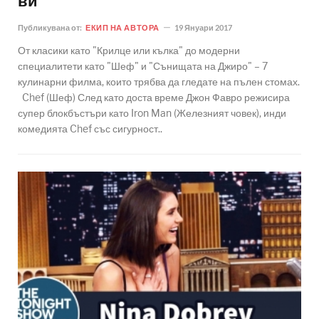
ви
Публикувана от:
ЕКИП НА АВТОРА
19 Януари 2017
От класики като "Крилце или кълка" до модерни
специалитети като "Шеф" и "Сънищата на Джиро" – 7
кулинарни филма, които трябва да гледате на пълен стомах.
Chef (Шеф) След като доста време Джон Фавро режисира
супер блокбъстъри като Iron Man (Железният човек), инди
комедията Chef със сигурност..