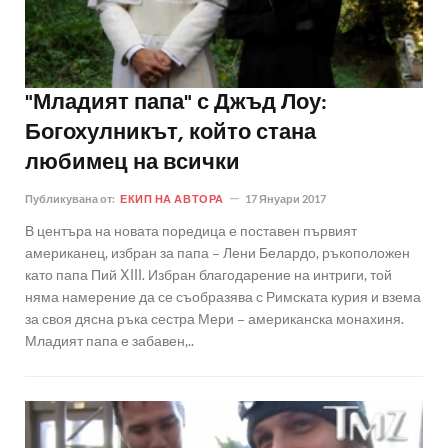
"Младият папа" с Джъд Лоу:
Богохулникът, който стана
любимец на всички
Публикувана от:
ЕКИП НА АВТОРА
17 Януари 2017
В центъра на новата поредица е поставен първият
американец, избран за папа – Лени Белардо, ръкоположен
като папа Пий XIII. Избран благодарение на интриги, той
няма намерение да се съобразява с Римската курия и взема
за своя дясна ръка сестра Мери – американска монахиня.
Младият папа е забавен,..