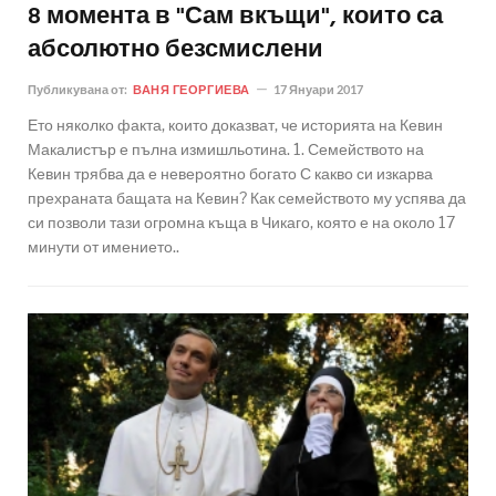
8 момента в "Сам вкъщи", които са
абсолютно безсмислени
Публикувана от:
ВАНЯ ГЕОРГИЕВА
17 Януари 2017
Ето няколко факта, които доказват, че историята на Кевин
Макалистър е пълна измишльотина. 1. Семейството на
Кевин трябва да е невероятно богато С какво си изкарва
прехраната бащата на Кевин? Как семейството му успява да
си позволи тази огромна къща в Чикаго, която е на около 17
минути от имението..