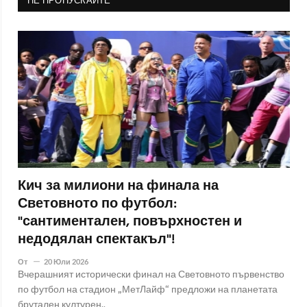
НЕ ПРОПУСКАЙТЕ
Кич за милиони на финала на
Световното по футбол:
"сантиментален, повърхностен и
недодялан спектакъл"!
От
20 Юли 2026
Вчерашният исторически финал на Световното първенство
по футбол на стадион „МетЛайф“ предложи на планетата
брутален културен..