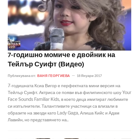
7-годишно момиче е двойник на
Тейлър Суифт (Видео)
Публикувана от:
ВАНЯ ГЕОРГИЕВА
18 Януари 2017
7-годишната Ксиа Вигор е перфектната мини версия на
Тейлър Суифт. Актриса се появи във филипинското шоу Your
Face Sounds Familiar Kids, в което деца имитират любимите
си изпълнители. Талантливите участници са влизали в
образите на звезди като Lady Gaga, Алиша Кийс и Адам
Лавийн, но представянето на..