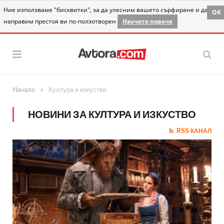
Ние използваме "бисквитки", за да улесним вашето сърфиране и да
OK
направим престоя ви по-ползотворен
Научете повече
»
Начало
Култура и изкуство
НОВИНИ ЗА КУЛТУРА И ИЗКУСТВО
RSS КАНАЛ