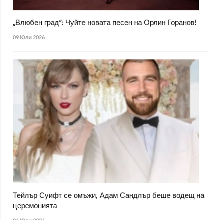
„Влюбен град“: Чуйте новата песен на Орлин Горанов!
09 Юли 2026
Тейлър Суифт се омъжи, Адам Сандлър беше водещ на
церемонията