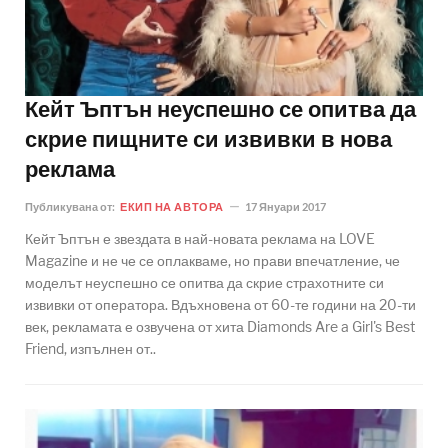
Кейт Ъптън неуспешно се опитва да
скрие пищните си извивки в нова
реклама
Публикувана от:
ЕКИП НА АВТОРА
17 Януари 2017
Кейт Ъптън е звездата в най-новата реклама на LOVE
Magazinе и не че се оплакваме, но прави впечатление, че
моделът неуспешно се опитва да скрие страхотните си
извивки от оператора. Вдъхновена от 60-те години на 20-ти
век, рекламата е озвучена от хита Diamonds Are a Girl's Best
Friend, изпълнен от..