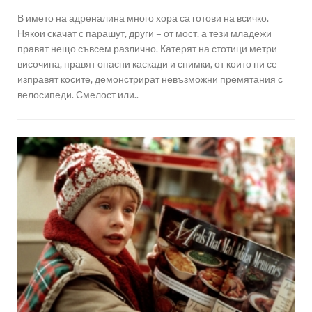
В името на адреналина много хора са готови на всичко.
Някои скачат с парашут, други – от мост, а тези младежи
правят нещо съвсем различно. Катерят на стотици метри
височина, правят опасни каскади и снимки, от които ни се
изправят косите, демонстрират невъзможни премятания с
велосипеди. Смелост или..