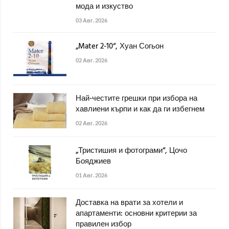
мода и изкуство
03 Авг. 2026
„Mater 2-10“, Хуан Согьон
02 Авг. 2026
Най-честите грешки при избора на
хавлиени кърпи и как да ги избегнем
02 Авг. 2026
„Тристишия и фотограми“, Цочо
Бояджиев
01 Авг. 2026
Доставка на врати за хотели и
апартаменти: основни критерии за
правилен избор