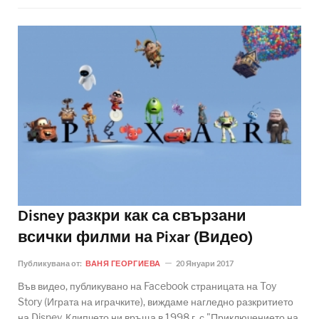
Disney разкри как са свързани
всички филми на Pixar (Видео)
Публикувана от:
ВАНЯ ГЕОРГИЕВА
20 Януари 2017
Във видео, публикувано на Facebook страницата на Toy
Story (Играта на играчките), виждаме нагледно разкритието
на Disney. Клипчето ни връща в 1998 г. с "Приключението на