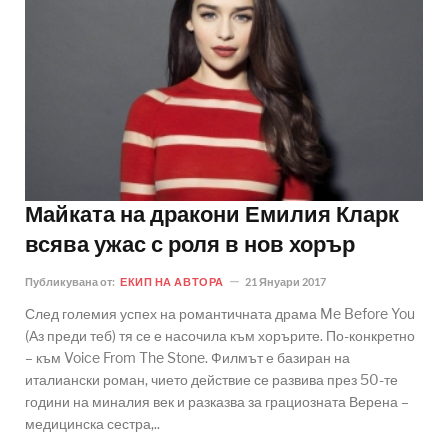
Майката на дракони Емилия Кларк
всява ужас с роля в нов хорър
Публикувана от:
ЕКИП НА АВТОРА
21 Януари 2017
След големия успех на романтичната драма Me Before You
(Аз преди теб) тя се е насочила към хорърите. По-конкретно
– към Voice From The Stone. Филмът е базиран на
италиански роман, чието действие се развива през 50-те
години на миналия век и разказва за грациозната Верена –
медицинска сестра,..