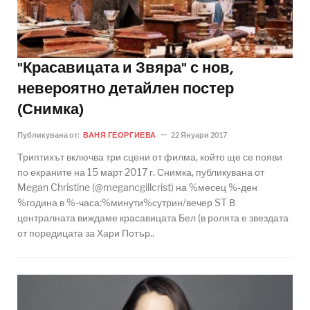
"Красавицата и Звяра" с нов,
невероятно детайлен постер
(Снимка)
Публикувана от:
ВАНЯ ГЕОРГИЕВА
22 Януари 2017
Триптихът включва три сцени от филма, който ще се появи
по екраните на 15 март 2017 г. Снимка, публикувана от
Megan Christine (@megancgillcrist) на %месец %-ден
%година в %-часа:%минути%сутрин/вечер ST В
централната виждаме красавицата Бел (в ролята е звездата
от поредицата за Хари Потър..