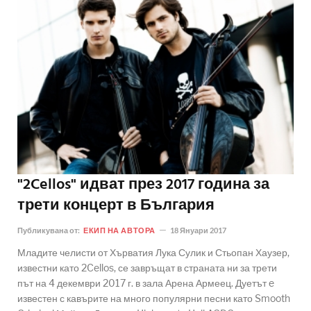
"2Cellos" идват през 2017 година за
трети концерт в България
Публикувана от:
ЕКИП НА АВТОРА
18 Януари 2017
Младите челисти от Хърватия Лука Сулик и Стьопан Хаузер,
известни като 2Cellos, се завръщат в страната ни за трети
път на 4 декември 2017 г. в зала Арена Армеец. Дуетът e
известен с кавърите на много популярни песни като Smooth