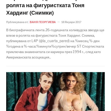
ролята на фигуристката Тоня
Хардинг (Снимки)
Публикувана от:
ВАНЯ ГЕОРГИЕВА
18 Януари 2017
В биографичната лента 26-годишната холивудска звезда ще
влезе в ролята на фигуристката Тоня Хардинг. Снимка,
публикувана от L4P (@la_cuarta_pared) на %месец %-ден
%година в %-часа:%минути%сутрин/вечер ST Спортистката
приключва знаменитата си кариера през 1994 г., след като
Американската асоциация..