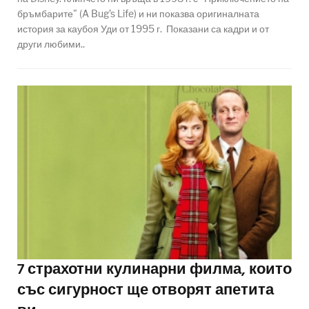
бръмбарите" (A Bug’s Life) и ни показва оригиналната
история за каубоя Уди от 1995 г. Показани са кадри и от
други любими..
7 страхотни кулинарни филма, които
със сигурност ще отворят апетита