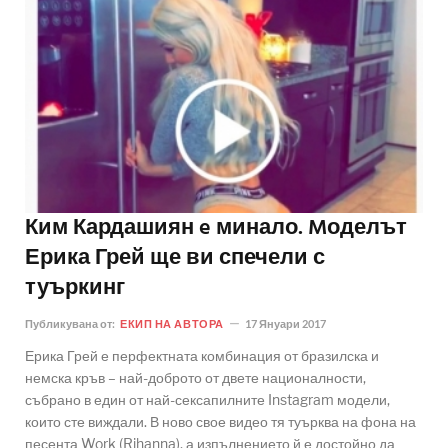
Ким Кардашиян e минало. Mоделът
Ерика Грей ще ви спечели с
туъркинг
Публикувана от:
ЕКИП НА АВТОРА
17 Януари 2017
Ерика Грей е перфектната комбинация от бразилска и
немска кръв – най-доброто от двете националности,
събрано в един от най-сексапилните Instagram модели,
които сте виждали. В ново свое видео тя туърква на фона на
песента Work (Rihanna), а изпълнението й е достойно да