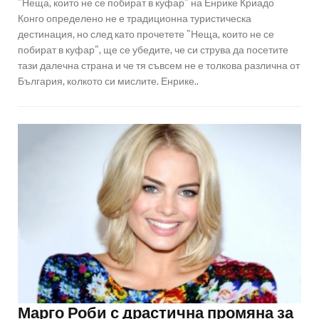
"Неща, които не се побират в куфар" на Енрике Криадо
Конго определено не е традиционна туристическа
дестинация, но след като прочетете "Неща, които не се
побират в куфар", ще се убедите, че си струва да посетите
тази далечна страна и че тя съвсем не е толкова различна от
България, колкото си мислите. Енрике..
Марго Роби с драстична промяна за