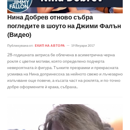
Нина Добрев отново събра
погледите в шоуто на Джими Фалън
(Видео)
Публикувана от:
ЕКИП НА АВТОРА
19 Януари 2017
28-годишната актриса бе облечена в асиметрична черна
рокля с цветни мотиви, която определено подчерта
невероятната ѝ фигура. Тънките презрамки и прекрасната
усмивка на Нина допринесоха за нейното свежо и лъчезарно
излъчване още повече, а късата част на роклята, и по-точно
добре оформените ѝ крака, събраха..