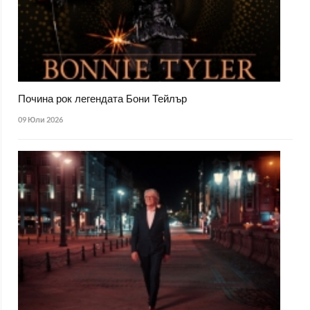
Почина рок легендата Бони Тейлър
09 Юли 2026