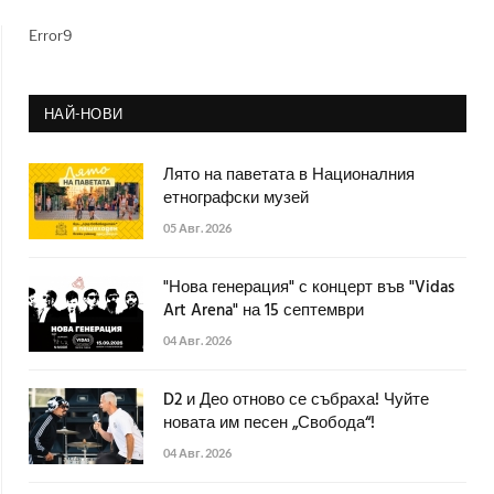
Error9
НАЙ-НОВИ
Лято на паветата в Националния
етнографски музей
05 Авг. 2026
"Нова генерация" с концерт във "Vidas
Art Arena" на 15 септември
04 Авг. 2026
D2 и Део отново се събраха! Чуйте
новата им песен „Свобода“!
04 Авг. 2026