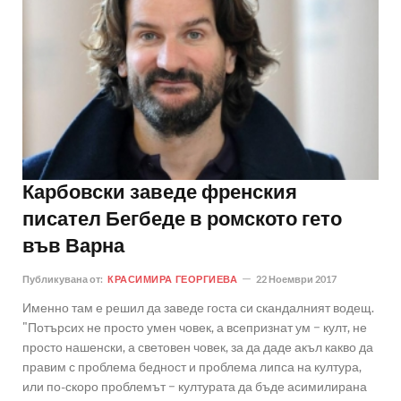
Карбовски заведе френския
писател Бегбеде в ромското гето
във Варна
Публикувана от:
КРАСИМИРА ГЕОРГИЕВА
22 Ноември 2017
Именно там е решил да заведе госта си скандалният водещ.
"Потърсих не просто умен човек, а всепризнат ум − култ, не
просто нашенски, а световен човек, за да даде акъл какво да
правим с проблема бедност и проблема липса на култура,
или по-скоро проблемът − културата да бъде асимилирана