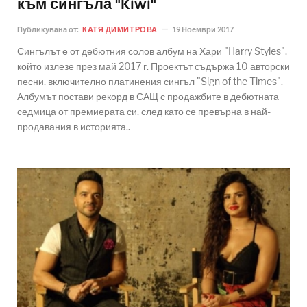
към сингъла "Kiwi"
Публикувана от:
КАТЯ ДИМИТРОВА
19 Ноември 2017
Сингълът е от дебютния солов албум на Хари "Harry Styles",
който излезе през май 2017 г. Проектът съдържа 10 авторски
песни, включително платинения сингъл "Sign of the Times".
Албумът постави рекорд в САЩ с продажбите в дебютната
седмица от премиерата си, след като се превърна в най-
продавания в историята..