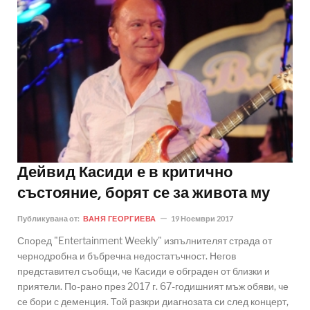
Дейвид Касиди е в критично
състояние, борят се за живота му
Публикувана от:
ВАНЯ ГЕОРГИЕВА
19 Ноември 2017
Според "Entertainment Weekly" изпълнителят страда от
чернодробна и бъбречна недостатъчност. Негов
представител съобщи, че Касиди е обграден от близки и
приятели. По-рано през 2017 г. 67-годишният мъж обяви, че
се бори с деменция. Той разкри диагнозата си след концерт,