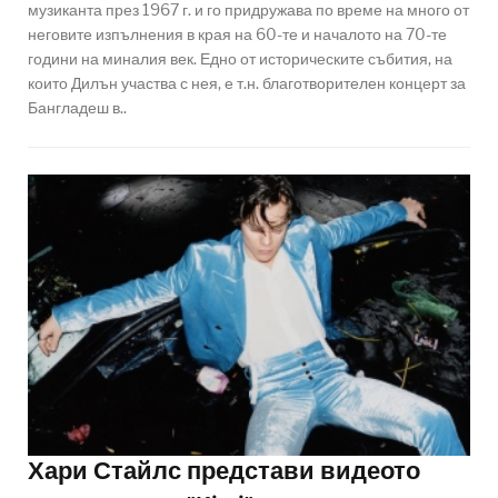
музиканта през 1967 г. и го придружава по време на много от
неговите изпълнения в края на 60-те и началото на 70-те
години на миналия век. Едно от историческите събития, на
които Дилън участва с нея, е т.н. благотворителен концерт за
Бангладеш в..
Хари Стайлс представи видеото