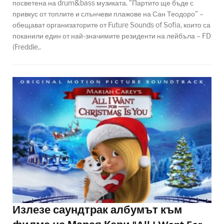
посветена на drum&bass музиката. "Партито ще бъде с
привкус от топлите и слънчеви плажове на Сан Теодоро" –
обещават организаторите от Future Sounds of Sofia, които са
поканили един от най-значимите резиденти на лейбъла – FD
(Freddie..
Излезе саундтрак албумът към