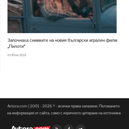
Започнаха снимките на новия български игрален филм
„Пилоти“
01 Юли 2026
Avtora.com | 2001 - 2026 ® - всички права запазени. Ползването
на информация от сайта, само с изричното цитиране на източника