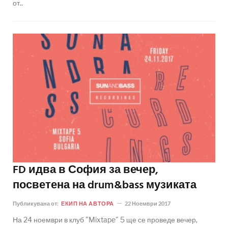
от..
FD идва в София за вечер,
посветена на drum&bass музиката
Публикувана от:
ЕКИП НА АВТОРА
22 Ноември 2017
На 24 ноември в клуб "Mixtape" 5 ще се проведе вечер,