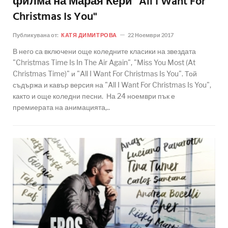
филма на Марая Кери "All I Want For
Christmas Is You"
Публикувана от:
КАТЯ ДИМИТРОВА
22 Ноември 2017
В него са включени още коледните класики на звездата
"Christmas Time Is In The Air Again", "Miss You Most (At
Christmas Time)" и "All I Want For Christmas Is You". Той
съдържа и кавър версия на "All I Want For Christmas Is You",
както и още коледни песни. На 24 ноември пък е
премиерата на анимацията,..