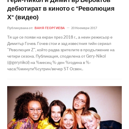
Гери-Никол и Димитър Бербатов
дебютират в киното с "Революция
Х" (видео)
Публикувана от:
ВАНЯ ГЕОРГИЕВА
20 Ноември 2017
Тя ще се появи на екран през 2018 г., а неин режисьор е
Димитър Гочев. Гочев стои и зад известния тийн сериал
"Революция Z", който радва зрителите в продължение на
четири сезона. Публикация, споделена от Gery-Nikol
(@gerynikol) на %месец %-ден %година в %-
часа:%минути%сутрин/вечер ST Освен..