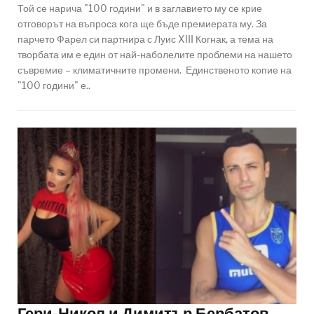
Той се нарича "100 години" и в заглавието му се крие
отговорът на въпроса кога ще бъде премиерата му. За
парчето Фарел си партнира с Луис XIII Когнак, а тема на
творбата им е един от най-наболелите проблеми на нашето
съвремие – климатичните промени. Единственото копие на
"100 години" е..