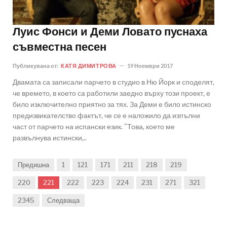
Луис Фонси и Деми Ловато пуснаха
съвместна песен
Публикувана от:
КАТЯ ДИМИТРОВА
19 Ноември 2017
Двамата са записали парчето в студио в Ню Йорк и споделят,
че времето, в което са работили заедно върху този проект, е
било изключително приятно за тях. За Деми е било истинско
предизвикателство фактът, че се е наложило да изпълни
част от парчето на испански език. "Това, което ме
развълнува истински,..
Предишна
1
121
171
211
218
219
220
221
222
223
224
231
271
321
2345
Следваща