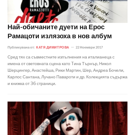
Най-обичаните дуети на Ерос
Рамацоти излязоха в нов албум
Публикувана от:
КАТЯ ДИМИТРОВА
22 Ноември 2017
Сред тях са съвместните изпълнения на италианеца с
имена от световната сцена като Tина Търнър, Никол
Шерцингер, Анастейша, Рики Мартин, Шер, Андреа Бочели,
Карлос Сантана, Лучано Павароти и др. Колекцията съдържа
и книжка от 36 страници.