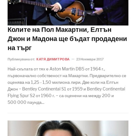
Колите на Пол Макартни, Елтън
Джон и Мадона ще бъдат продадени
на търг
Публикувана от:
КАТЯ ДИМИТРОВА
23 Ноември 2017
Най-скъпата от тях е Aston Martin DB5 от 1964 г.,
първоначално собственост на Макартни. Предварително се
оценява на 1,25 - 1,50 милиона лири. Две коли на Елтън
Джон − Bentley Continental S1 от 1959 и Bentley Continental
Flying Spur S2 от 1960 г. − са оценени на между 200 и
500 000 паунда...