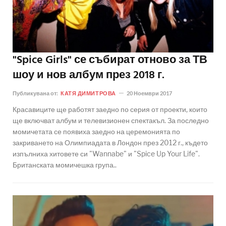
"Spice Girls" се събират отново за ТВ
шоу и нов албум през 2018 г.
Публикувана от:
КАТЯ ДИМИТРОВА
20 Ноември 2017
Красавиците ще работят заедно по серия от проекти, които
ще включват албум и телевизионен спектакъл. За последно
момичетата се появиха заедно на церемонията по
закриването на Олимпиадата в Лондон през 2012 г., където
изпълниха хитовете си "Wannabe" и "Spice Up Your Life".
Британската момичешка група..