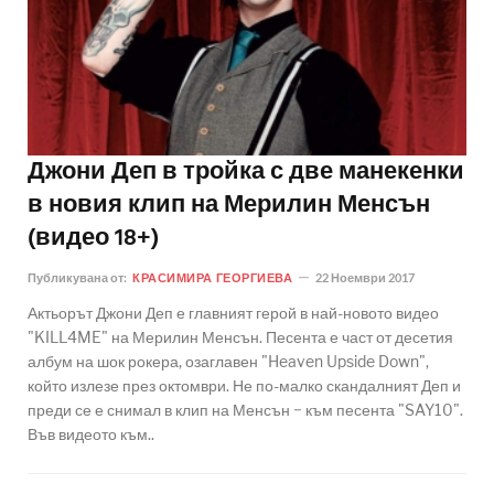
Джони Деп в тройка с две манекенки
в новия клип на Мерилин Менсън
(видео 18+)
Публикувана от:
КРАСИМИРА ГЕОРГИЕВА
22 Ноември 2017
Актьорът Джони Деп е главният герой в най-новото видео
"KILL4ME" на Мерилин Менсън. Песента е част от десетия
албум на шок рокера, озаглавен "Heaven Upside Down",
който излезе през октомври. Не по-малко скандалният Деп и
преди се е снимал в клип на Менсън − към песента "SAY10".
Във видеото към..