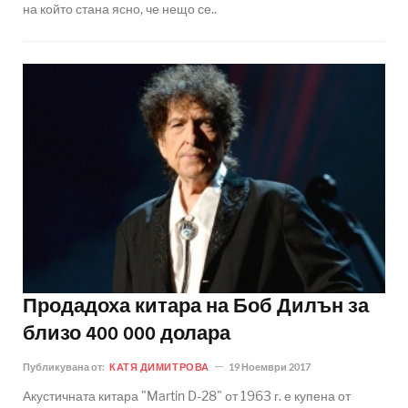
на който стана ясно, че нещо се..
Продадоха китара на Боб Дилън за
близо 400 000 долара
Публикувана от:
КАТЯ ДИМИТРОВА
19 Ноември 2017
Акустичната китара "Martin D-28" от 1963 г. е купена от