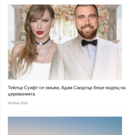
Тейлър Суифт се омъжи, Адам Сандлър беше водещ на
церемонията
06 Юли 2026