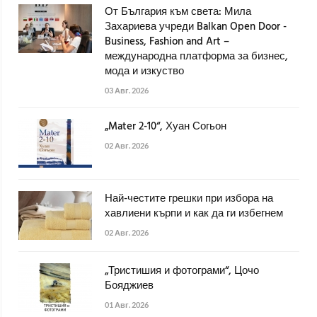
От България към света: Мила
Захариева учреди Balkan Open Door -
Business, Fashion and Art –
международна платформа за бизнес,
мода и изкуство
03 Авг. 2026
„Mater 2-10“, Хуан Согьон
02 Авг. 2026
Най-честите грешки при избора на
хавлиени кърпи и как да ги избегнем
02 Авг. 2026
„Тристишия и фотограми“, Цочо
Бояджиев
01 Авг. 2026