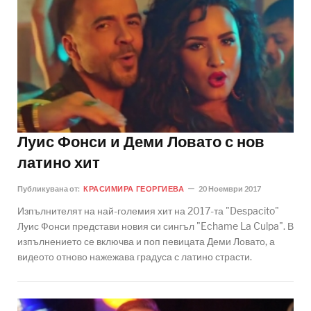
Луис Фонси и Деми Ловато с нов
латино хит
Публикувана от:
КРАСИМИРА ГЕОРГИЕВА
20 Ноември 2017
Изпълнителят на най-големия хит на 2017-та "Despacito"
Луис Фонси представи новия си сингъл "Echame La Culpa". В
изпълнението се включва и поп певицата Деми Ловато, а
видеото отново нажежава градуса с латино страсти.