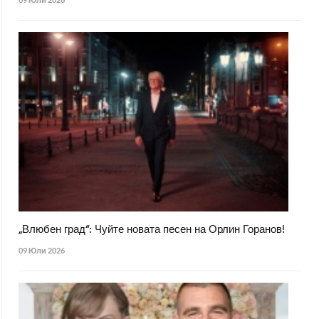
„Влюбен град“: Чуйте новата песен на Орлин Горанов!
09 Юли 2026