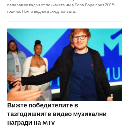
папарашки кадри от почивката им в Бора Бора през 2015
година. Почти веднага след появата..
Вижте победителите в
тазгодишните видео музикални
награди на MTV