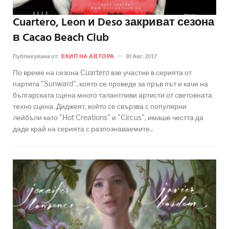
Cuartero, Leon и Deso закриват сезона
в Cacao Beach Club
Публикувана от:
ЕКИП НА АВТОРА
30 Авг. 2017
По време на сезона Cuartero взе участие в серията от
партита "Sunward", която се проведе за пръв път и качи на
българската сцена много талантливи артисти от световната
техно сцена. Диджеят, който се свързва с популярни
лейбъли като "Hot Creations" и "Circus", имаше честта да
даде край на серията с разпознаваемите..