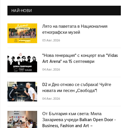
НАЙ-НОВИ
Лято на паветата в Националния
етнографски музей
05 Авг. 2026
"Нова генерация" с концерт във "Vidas
Art Arena" на 15 септември
04 Авг. 2026
D2 и Део отново се събраха! Чуйте
новата им песен „Свобода“!
04 Авг. 2026
От България към света: Мила
Захариева учреди Balkan Open Door -
Business, Fashion and Art –