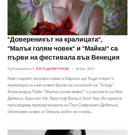
"Довереникът на кралицата",
"Малък голям човек" и "Майка!" са
първи на фестивала във Венеция
Публикувана от:
КАТЯ ДИМИТРОВА
30 Авг. 2017
Най-старият кинофестивал в Европа ще бъде открит с
премиера на най-новия филм на носителя на "Оскар"
Александър Пайн "Малък голям живот" с участието на Мат
Деймън, Кристен Уиг, Кристоф Валц и Хонг Чау. Историята
проследява приключенията на Пол Сафранек (Деймън),
обикновен човек от Омаха, който не спира..