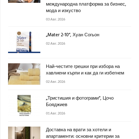
международна платформа за бизнес,
мода и изкуство
03 Авг. 2026
„Mater 2-10“, Хуан Согьон
02 Авг. 2026
Най-честите грешки при избора на
хавлиени кърпи и как да ги избегнем
02 Авг. 2026
„Тристишия и фотограми“, Цочо
Бояджиев
01 Авг. 2026
Доставка на врати за хотели и
апартаменти: основни критерии за