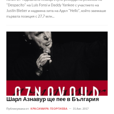
"Despacito" на Luis Fonsi и Daddy Yankee с участието на
Justin Bieber и надмина хита на Адел "Hello", който заемаше
първата позиция с 27,7 млн...
Шарл Азнавур ще пее в България
Публикувана от:
КРАСИМИРА ГЕОРГИЕВА
31 Авг. 2017