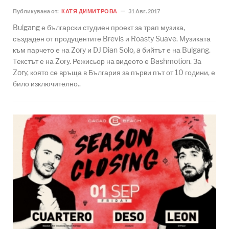
Публикувана от:
КАТЯ ДИМИТРОВА
31 Авг. 2017
Bulgang е български студиен проект за трап музика,
създаден от продуцентите Brevis и Roasty Suave. Музиката
към парчето е на Zory и DJ Dian Solo, a бийтът е на Bulgang.
Текстът е на Zory. Режисьор на видеото е Bashmotion. За
Zory, която се връща в България за първи път от 10 години, е
било изключително..