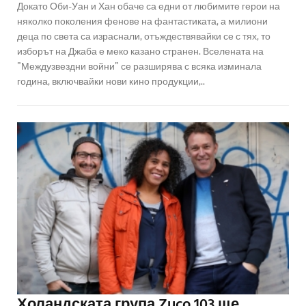
Докато Оби-Уан и Хан обаче са едни от любимите герои на
няколко поколения фенове на фантастиката, а милиони
деца по света са израснали, отъждествявайки се с тях, то
изборът на Джаба е меко казано странен. Вселената на
"Междузвездни войни" се разширява с всяка изминала
година, включвайки нови кино продукции,..
Холандската група Zuco 103 ще