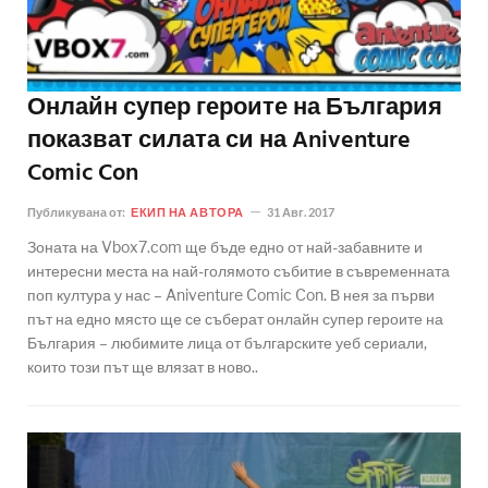
Онлайн супер героите на България
показват силата си на Aniventure
Comic Con
Публикувана от:
ЕКИП НА АВТОРА
31 Авг. 2017
Зоната на Vbox7.com ще бъде едно от най-забавните и
интересни места на най-голямото събитие в съвременната
поп култура у нас – Aniventure Comic Con. В нея за първи
път на едно място ще се съберат онлайн супер героите на
България – любимите лица от българските уеб сериали,
които този път ще влязат в ново..