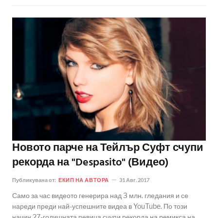
Новото парче на Тейлър Суфт счупи
рекорда на "Despasito" (Видео)
Публикувана от:
ЕКИП НА АВТОРА
31 Авг. 2017
Само за час видеото генерира над 3 млн. гледания и се
нареди преди най-успешните видеа в YouTube. По този
начин 27-годишната певица счупи рекорда на ремикса на