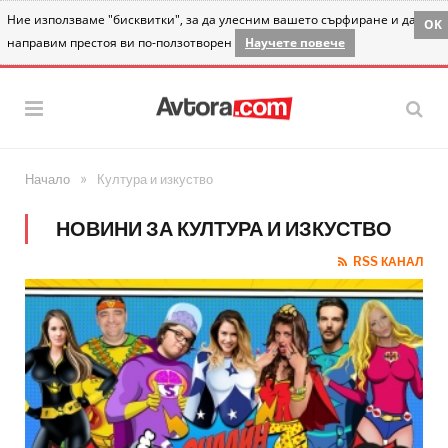
Ние използваме "бисквитки", за да улесним вашето сърфиране и да
OK
направим престоя ви по-ползотворен
Научете повече
»
Начало
Култура и изкуство
НОВИНИ ЗА КУЛТУРА И ИЗКУСТВО
RSS КАНАЛ