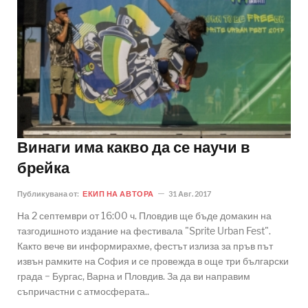
Винаги има какво да се научи в
брейка
Публикувана от:
ЕКИП НА АВТОРА
31 Авг. 2017
На 2 септември от 16:00 ч. Пловдив ще бъде домакин на
тазгодишното издание на фестивала "Sprite Urban Fest".
Както вече ви информирахме, фестът излиза за пръв път
извън рамките на София и се провежда в още три български
града − Бургас, Варна и Пловдив. За да ви направим
съпричастни с атмосферата..