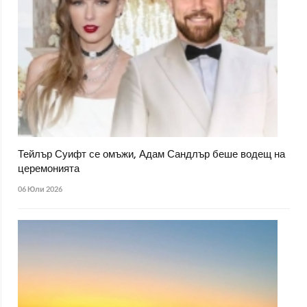
Тейлър Суифт се омъжи, Адам Сандлър беше водещ на
церемонията
06 Юли 2026