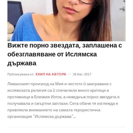
Вижте порно звездата, заплашена с
обезглавяване от Ислямска
държава
Публикувана от:
ЕКИП НА АВТОРА
28 Авг. 2017
Ливанският произход на Мия и честото ù заиграване с
ислямската религия са ù спечелили много критици и
противници в Близкия Изток, а неведнъж порно звездата е
получавала и смъртни заплахи. Сега обаче тя изглежда е
привлякла вниманието на самата терористична
организация "Ислямска държава",..