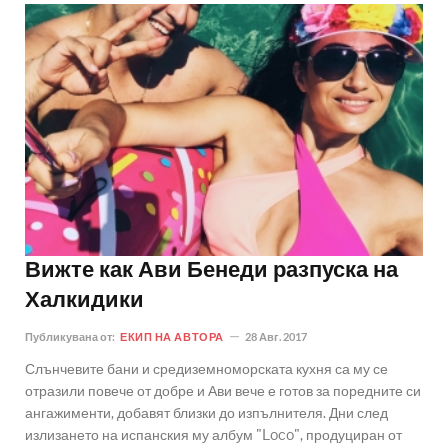
Вижте как Ави Бенеди разпуска на
Халкидики
Публикувана от:
ЕКИП НА АВТОРА
28 Авг. 2017
Слънчевите бани и средиземноморската кухня са му се
отразили повече от добре и Ави вече е готов за поредните си
ангажименти, добавят близки до изпълнителя. Дни след
излизането на испанския му албум "Loco", продуциран от