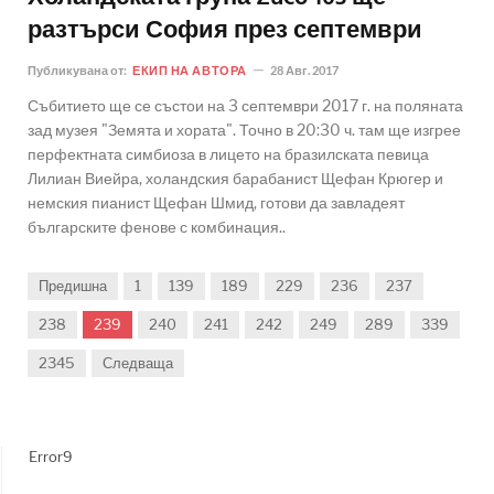
разтърси София през септември
Публикувана от:
ЕКИП НА АВТОРА
28 Авг. 2017
Събитието ще се състои на 3 септември 2017 г. на поляната
зад музея "Земята и хората". Точно в 20:30 ч. там ще изгрее
перфектната симбиоза в лицето на бразилската певица
Лилиан Виейра, холандския барабанист Щефан Крюгер и
немския пианист Щефан Шмид, готови да завладеят
българските фенове с комбинация..
Предишна
1
139
189
229
236
237
238
239
240
241
242
249
289
339
2345
Следваща
Error9