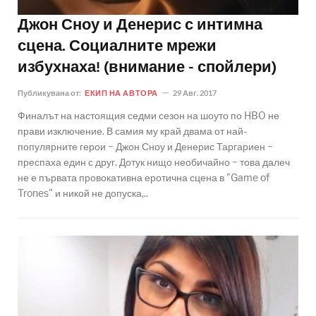
Джон Сноу и Денерис с интимна
сцена. Социалните мрежи
избухнаха! (внимание - спойлери)
Публикувана от:
ЕКИП НА АВТОРА
29 Авг. 2017
Финалът на настоящия седми сезон на шоуто по HBO не
прави изключение. В самия му край двама от най-
популярните герои − Джон Сноу и Денерис Таргариен −
преспаха един с друг. Дотук нищо необичайно − това далеч
не е първата провокативна еротична сцена в "Game of
Trones" и никой не допуска,..