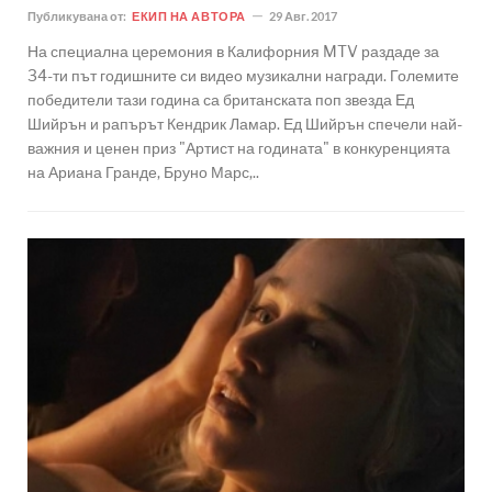
Публикувана от:
ЕКИП НА АВТОРА
29 Авг. 2017
На специална церемония в Калифорния MTV раздаде за
34-ти път годишните си видео музикални награди. Големите
победители тази година са британската поп звезда Ед
Шийрън и рапърът Кендрик Ламар. Ед Шийрън спечели най-
важния и ценен приз "Артист на годината" в конкуренцията
на Ариана Гранде, Бруно Марс,..