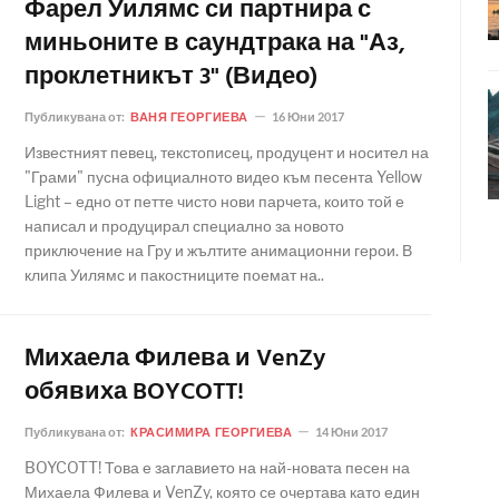
Фарел Уилямс си партнира с
миньоните в саундтрака на "Аз,
проклетникът 3" (Видео)
Публикувана от:
ВАНЯ ГЕОРГИЕВА
16 Юни 2017
Известният певец, текстописец, продуцент и носител на
"Грами" пусна официалното видео към песента Yellow
Light – едно от петте чисто нови парчета, които той е
написал и продуцирал специално за новото
приключение на Гру и жълтите анимационни герои. В
клипа Уилямс и пакостниците поемат на..
Михаела Филева и VenZy
обявиха BOYCOTT!
Публикувана от:
КРАСИМИРА ГЕОРГИЕВА
14 Юни 2017
BOYCOTT! Това е заглавието на най-новата песен на
Михаела Филева и VenZy, която се очертава като един