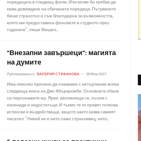
поредицата в следващ филм. Или може би трябва да
кажа довиждане на обичаната поредица. Пътуването
беше страхотно и съм благодарна за възможността,
която ми предоставиха феновете и студиото през
годините", пише Мишел..
"Внезапни завършеци": магията
на думите
Публикувана от:
ВАЛЕРИЯ СТЕФАНОВА
28 Юни 2017
Има няколко причини да очакваме с нетърпение всяка
следваща книга на Джо Абъркромби. Основната обаче
са персонажите му. Ярки, запомнящи се, пълни с
изненади и недостатъци. И тъкмо те ги правят толкова
истински и въздействащи, защото както казва самият
писател: "Никой не е нито само страхливец, нито..