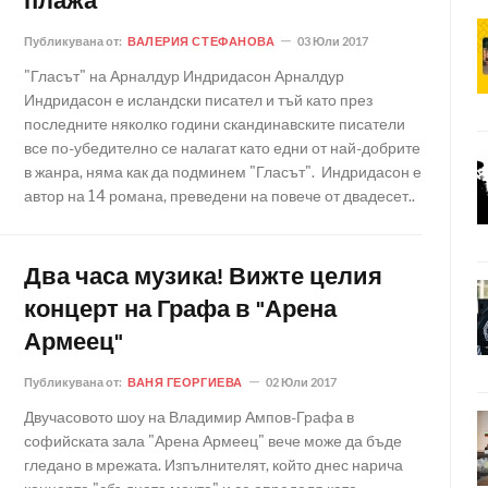
плажа
Публикувана от:
ВАЛЕРИЯ СТЕФАНОВА
03 Юли 2017
"Гласът" на Арналдур Индридасон Арналдур
Индридасон е исландски писател и тъй като през
последните няколко години скандинавските писатели
все по-убедително се налагат като едни от най-добрите
в жанра, няма как да подминем "Гласът". Индридасон е
автор на 14 романа, преведени на повече от двадесет..
Два часа музика! Вижте целия
концерт на Графа в "Арена
Армеец"
Публикувана от:
ВАНЯ ГЕОРГИЕВА
02 Юли 2017
Двучасовото шоу на Владимир Ампов-Графа в
софийската зала "Арена Армеец" вече може да бъде
гледано в мрежата. Изпълнителят, който днес нарича