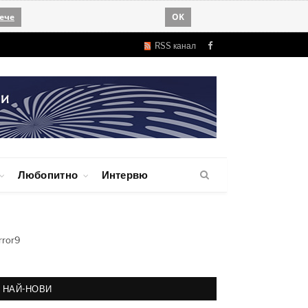
ече
OK
RSS канал
Facebook
Любопитно
Интервю
rror9
НАЙ-НОВИ