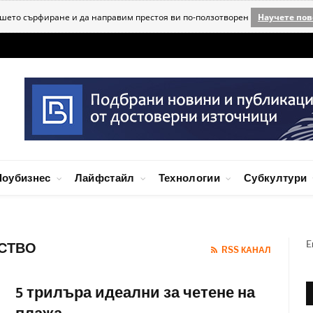
ашето сърфиране и да направим престоя ви по-ползотворен
Научете пов
оубизнес
Лайфстайл
Технологии
Субкултури
E
УСТВО
RSS КАНАЛ
5 трилъра идеални за четене на