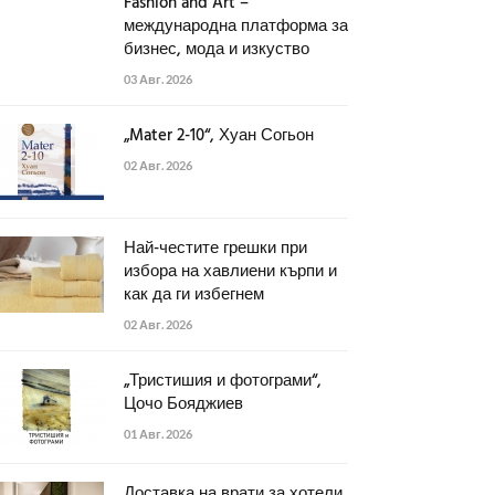
Fashion and Art –
международна платформа за
бизнес, мода и изкуство
03 Авг. 2026
„Mater 2-10“, Хуан Согьон
02 Авг. 2026
Най-честите грешки при
избора на хавлиени кърпи и
как да ги избегнем
02 Авг. 2026
„Тристишия и фотограми“,
Цочо Бояджиев
01 Авг. 2026
Доставка на врати за хотели