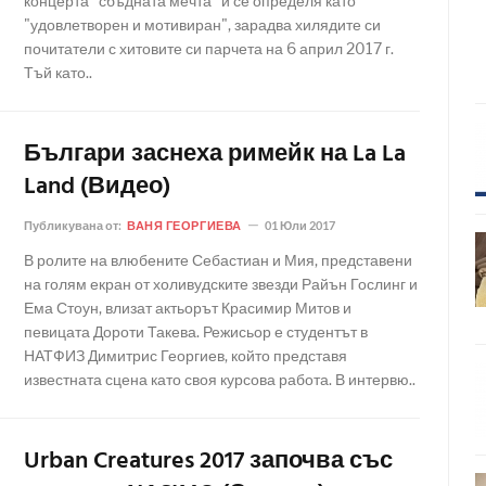
концерта "сбъдната мечта" и се определя като
"удовлетворен и мотивиран", зарадва хилядите си
почитатели с хитовите си парчета на 6 април 2017 г.
Тъй като..
Българи заснеха римейк на La La
Land (Видео)
Публикувана от:
ВАНЯ ГЕОРГИЕВА
01 Юли 2017
В ролите на влюбените Себастиан и Мия, представени
на голям екран от холивудските звезди Райън Гослинг и
Ема Стоун, влизат актьорът Красимир Митов и
певицата Дороти Такева. Режисьор е студентът в
НАТФИЗ Димитрис Георгиев, който представя
известната сцена като своя курсова работа. В интервю..
Urban Creatures 2017 започва със