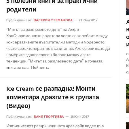
5 полезни книги за практични
родители
Публикувана от:
ВАЛЕРИЯ СТЕФАНОВА
21 Юни 2017
"Митът за разглезеното дете" на Алфи
КонСъвременните родители често се колебаят между
консервативните възпитателни методи и модерното,
често свръхтолерантно възпитание. Ако се опитвате да
намерите здравословен баланс между двете
О
А
тенденции, "Митът за разглезеното дете" е точната
К
книга за вас. Нейният..
с
Ice Cream се разпадна! Монти
коментира дразгите в групата
(Видео)
Публикувана от:
ВАНЯ ГЕОРГИЕВА
18 Юни 2017
Изпълнителят разкри новината чрез лайв видео във