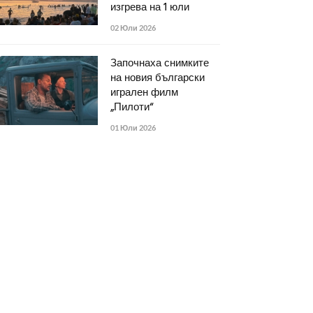
изгрева на 1 юли
02 Юли 2026
Започнаха снимките
на новия български
игрален филм
„Пилоти“
01 Юли 2026