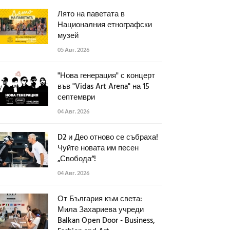
Лято на паветата в
Националния етнографски
музей
05 Авг. 2026
"Нова генерация" с концерт
във "Vidas Art Arena" на 15
септември
04 Авг. 2026
D2 и Део отново се събраха!
Чуйте новата им песен
„Свобода“!
04 Авг. 2026
От България към света:
Мила Захариева учреди
Balkan Open Door - Business,