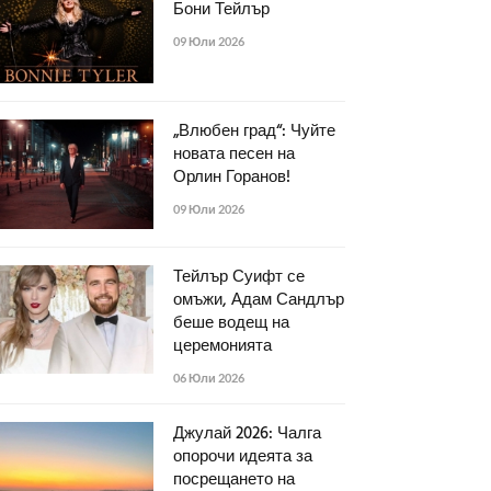
Бони Тейлър
09 Юли 2026
„Влюбен град“: Чуйте
новата песен на
Орлин Горанов!
09 Юли 2026
Тейлър Суифт се
омъжи, Адам Сандлър
беше водещ на
церемонията
06 Юли 2026
Джулай 2026: Чалга
опорочи идеята за
посрещането на