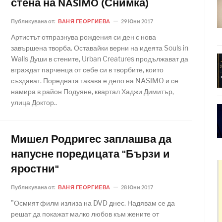
стена на NASIMO (Снимка)
Публикувана от:
ВАНЯ ГЕОРГИЕВА
29 Юни 2017
Артистът отпразнува рождения си ден с нова
завършена творба. Оставайки верни на идеята Souls in
Walls Души в стените, Urban Creatures продължават да
вграждат парченца от себе си в творбите, които
създават. Поредната такава е дело на NASIMO и се
намира в район Подуяне, квартал Хаджи Димитър,
улица Доктор..
Мишел Родригес заплашва да
напусне поредицата "Бързи и
яростни"
Публикувана от:
ВАНЯ ГЕОРГИЕВА
28 Юни 2017
"Осмият филм излиза на DVD днес. Надявам се да
решат да покажат малко любов към жените от