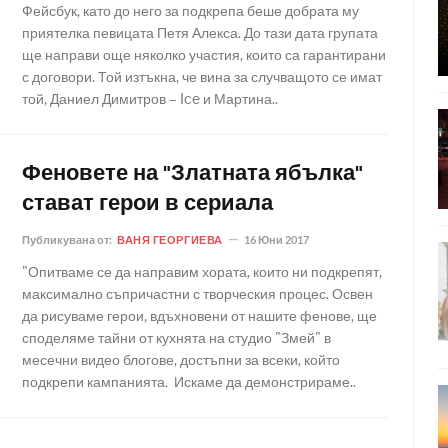
Фейсбук, като до него за подкрепа беше добрата му
приятелка певицата Петя Алекса. До тази дата групата
ще направи още няколко участия, които са гарантирани
с договори. Той изтъкна, че вина за случващото се имат
той, Даниел Димитров – Ice и Мартина..
Феновете на "Златната ябълка"
стават герои в сериала
Публикувана от:
ВАНЯ ГЕОРГИЕВА
16 Юни 2017
"Опитваме се да направим хората, които ни подкрепят,
максимално съпричастни с творческия процес. Освен
да рисуваме герои, вдъхновени от нашите фенове, ще
споделяме тайни от кухнята на студио "Змей" в
месечни видео блогове, достъпни за всеки, който
подкрепи кампанията. Искаме да демонстрираме..