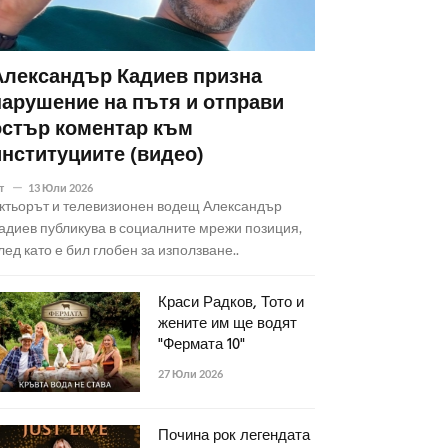
Александър Кадиев призна
нарушение на пътя и отправи
остър коментар към
институциите (видео)
т
13 Юли 2026
ктьорът и телевизионен водещ Александър
адиев публикува в социалните мрежи позиция,
лед като е бил глобен за използване..
Краси Радков, Тото и
жените им ще водят
"Фермата 10"
27 Юли 2026
Почина рок легендата