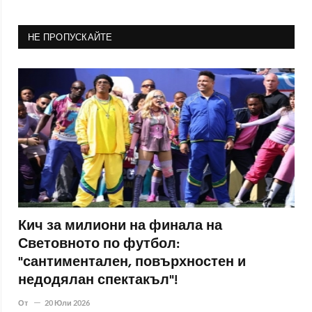
НЕ ПРОПУСКАЙТЕ
Кич за милиони на финала на
Световното по футбол:
"сантиментален, повърхностен и
недодялан спектакъл"!
От
20 Юли 2026