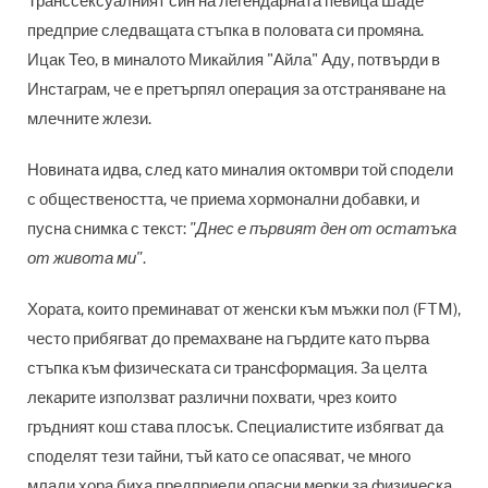
Транссексуалният син на легендарната певица Шаде
предприе следващата стъпка в половата си промяна.
Ицак Тео, в миналото Микайлия "Айла" Аду, потвърди в
Инстаграм, че е претърпял операция за отстраняване на
млечните жлези.
Новината идва, след като миналия октомври той сподели
с обществеността, че приема хормонални добавки, и
пусна снимка с текст:
"Днес е първият ден от остатъка
от живота ми"
.
Хората, които преминават от женски към мъжки пол (FTM),
често прибягват до премахване на гърдите като първа
стъпка към физическата си трансформация. За целта
лекарите използват различни похвати, чрез които
гръдният кош става плосък. Специалистите избягват да
споделят тези тайни, тъй като се опасяват, че много
млади хора биха предприели опасни мерки за физическа