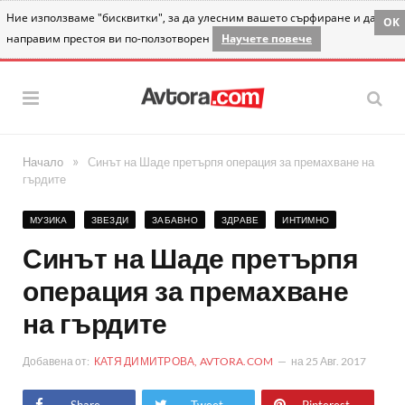
Ние използваме "бисквитки", за да улесним вашето сърфиране и да
OK
направим престоя ви по-ползотворен
Научете повече
»
Начало
Синът на Шаде претърпя операция за премахване на
гърдите
МУЗИКА
ЗВЕЗДИ
ЗАБАВНО
ЗДРАВЕ
ИНТИМНО
Синът на Шаде претърпя
операция за премахване
на гърдите
Добавена от:
КАТЯ ДИМИТРОВА, AVTORA.COM
на
25 Авг. 2017