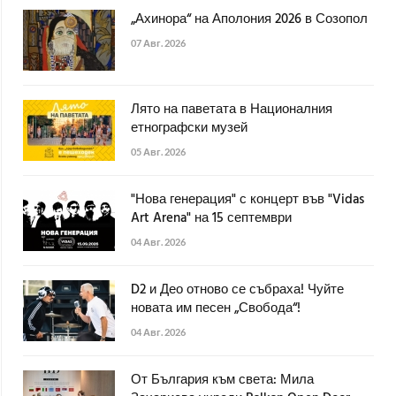
„Ахинора“ на Аполония 2026 в Созопол
07 Авг. 2026
Лято на паветата в Националния
етнографски музей
05 Авг. 2026
"Нова генерация" с концерт във "Vidas
Art Arena" на 15 септември
04 Авг. 2026
D2 и Део отново се събраха! Чуйте
новата им песен „Свобода“!
04 Авг. 2026
От България към света: Мила