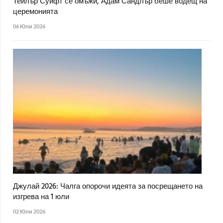
Тейлър Суифт се омъжи, Адам Сандлър беше водещ на
церемонията
06 Юли 2026
Джулай 2026: Чалга опорочи идеята за посрещането на
изгрева на 1 юли
02 Юли 2026