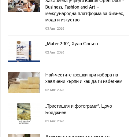
Захариева учреди Balkan Open Door -
Business, Fashion and Art –
международна платформа за бизнес,
мода и изкуство
03 Авг. 2026
„Mater 2-10“, Хуан Согьон
02 Авг. 2026
Най-честите грешки при избора на
хавлиени кърпи и как да ги избегнем
02 Авг. 2026
„Тристишия и фотограми“, Цочо
Бояджиев
01 Авг. 2026