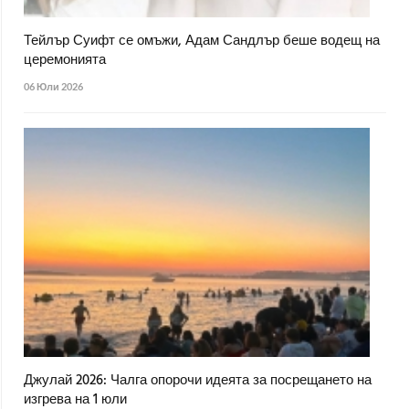
Тейлър Суифт се омъжи, Адам Сандлър беше водещ на
церемонията
06 Юли 2026
Джулай 2026: Чалга опорочи идеята за посрещането на
изгрева на 1 юли