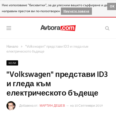
Ние използваме "бисквитки", за да улесним вашето сърфиране и да
OK
направим престоя ви по-ползотворен
Научете повече
»
Начало
"Volkswagen" представи ID3 и гледа към
електрическото бъдеще
КОЛИ
"Volkswagen" представи ID3
и гледа към
електрическото бъдеще
Добавена от:
МАРТИН ДЕШЕВ
на
10 Септември 2019