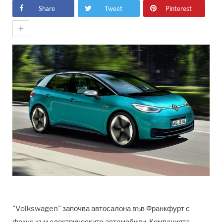
Share
Tweet
Pinterest
+
"Volkswagen" започва автосалона във Франкфурт с
фокус към електрическите автомобили. Компанията