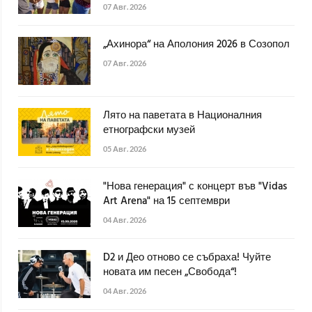
07 Авг. 2026
„Ахинора“ на Аполония 2026 в Созопол
07 Авг. 2026
Лято на паветата в Националния
етнографски музей
05 Авг. 2026
"Нова генерация" с концерт във "Vidas
Art Arena" на 15 септември
04 Авг. 2026
D2 и Део отново се събраха! Чуйте
новата им песен „Свобода“!
04 Авг. 2026