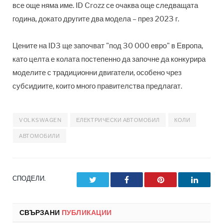
все още няма име. ID Crozz се очаква още следващата
година, докато другите два модела – през 2023 г.
Цените на ID3 ще започват "под 30 000 евро" в Европа,
като целта е колата постепенно да започне да конкурира
моделите с традиционни двигатели, особено чрез
субсидиите, които много правителства предлагат.
VOLKSWAGEN
ЕЛЕКТРИЧЕСКИ АВТОМОБИЛ
КОЛИ
АВТОМОБИЛИ
СПОДЕЛИ.
Twitter
Facebook
Pinterest
LinkedI
СВЪРЗАНИ
ПУБЛИКАЦИИ