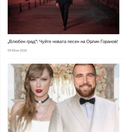
„Влюбен град“: Чуйте новата песен на Орлин Горанов!
09 Юли 2026