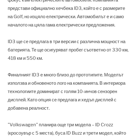
представи официално хечбека ID3, който е с размерите
на Golf, но изцяло електрически. Автомобилът е и само
началото на цяла гама електрически предложения.
ID3 ще се предлага в три версии с различна мощност на
батерията. Те ще осигуряват пробег съответно от 330 км,
418 км и 550 км.
Финалният ID3 е много близо до прототипите. Моделът
използва и обновеното лого на компанията. В интериора
технологиите доминират с голям 10-инчов сензорен
дисплей. Като опция се предлага и хедъп дисплей с
добавена реалност.
"Volkswagen" планира още три модела – ID Crozz
(кросоувър с 5 места), буса ID Buzz и трети модел, който