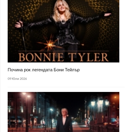
Почина рок легендата Бони Тейлър
09 Юли 2026