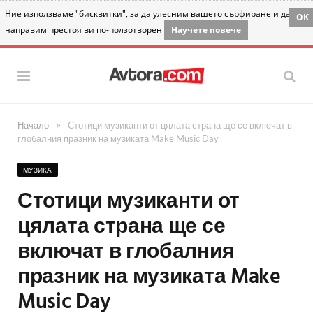
Ние използваме "бисквитки", за да улесним вашето сърфиране и да
OK
направим престоя ви по-ползотворен
Научете повече
»
Начало
Стотици музиканти от цялата страна ще се включат в
глобалния празник на музиката Make Music Day
МУЗИКА
Стотици музиканти от
цялата страна ще се
включат в глобалния
празник на музиката Make
Music Day