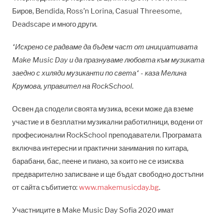
Биров, Bendida, Ross’n Lorina, Casual Threesome,
Deadscape и много други.
“Искрено се радваме да бъдем част от инициативата
Make Music Day и да празнуваме любовта към музиката
заедно с хиляди музиканти по света“ - каза Мелина
Крумова, управител на RockSchool.
Освен да сподели своята музика, всеки може да вземе
участие и в безплатни музикални работилници, водени от
професионални RockSchool преподаватели. Програмата
включва интересни и практични занимания по китара,
барабани, бас, пеене и пиано, за които не се изисква
предварително записване и ще бъдат свободно достъпни
от сайта събитието:
www.makemusicday.bg
.
Участниците в Make Music Day Sofia 2020 имат