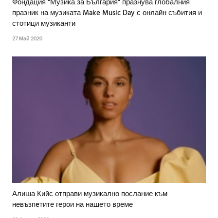
Фондация “Музика за България” празнува глобалния
празник на музиката Make Music Day с онлайн събития и
стотици музиканти
27 Май 2020
Алиша Кийс отправи музикално послание към
невъзпeтите герои на нашето време