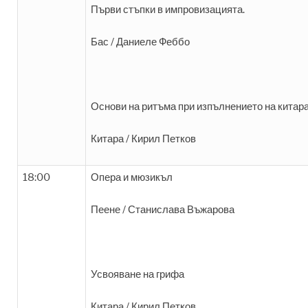
Първи стъпки в импровизацията.
Бас / Даниеле Феббо
Основи на ритъма при изпълнението на китар
Китара / Кирил Петков
18:00
Опера и мюзикъл
Пеене / Станислава Въжарова
Усвояване на грифа
Китара / Кирил Петков