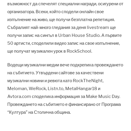
възможност да спечелят специални награди, осигурени от
организатора. Всеки, който сподели онлайн свое
изпълнение на живо, ще получи безплатна репетиция.
Събралият най-много гледания за деня livestream ще
получи запис на сингъл в Urban House Studio. А първите
50 артисти, споделили видео запис на свое изпълнение,
ще получат музикален урок в RockSchool.
Водещи музикални медии вече подкрепиха провеждането
на събитието. Утвърдени сайтове за качествени
музикални новини и ревюта като RockTheNight,
Meloman, WeRock, Listn.to, MetalHangar18 и
Avtora.com споделиха информация за Make Music Day.
Провеждането на събитието е финансирано от Програма
“Култура” на Столична община.