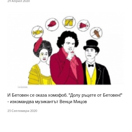
29 Април 2020
И Бетовен се оказа хомофоб. "Долу ръцете от Бетовен!"
- изкомандва музикантът Венци Мицов
25 Септември 2020