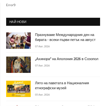
Error9
НАЙ-НОВИ
Празнуваме Международния ден на
бирата - всеки първи петък на август
07 Авг. 2026
„Ахинора“ на Аполония 2026 в Созопол
07 Авг. 2026
Лято на паветата в Националния
етнографски музей
05 Авг. 2026