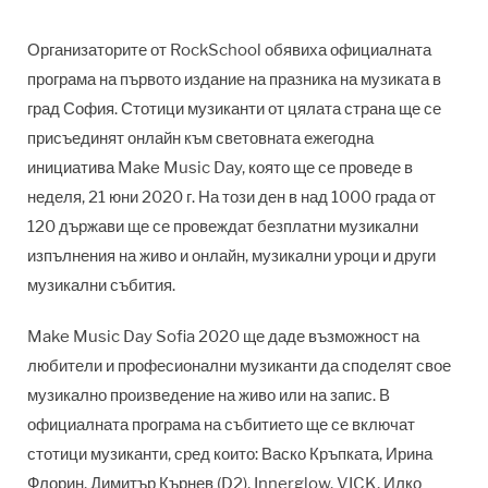
Организаторите от RockSchool обявиха официалната
програма на първото издание на празника на музиката в
град София. Стотици музиканти от цялата страна ще се
присъединят онлайн към световната ежегодна
инициатива Make Music Day, която ще се проведе в
неделя, 21 юни 2020 г. На този ден в над 1000 града от
120 държави ще се провеждат безплатни музикални
изпълнения на живо и онлайн, музикални уроци и други
музикални събития.
Make Music Day Sofia 2020 ще даде възможност на
любители и професионални музиканти да споделят свое
музикално произведение на живо или на запис. В
официалната програма на събитието ще се включат
стотици музиканти, сред които: Васко Кръпката, Ирина
Флорин, Димитър Кърнев (D2), Innerglow, VICK, Илко