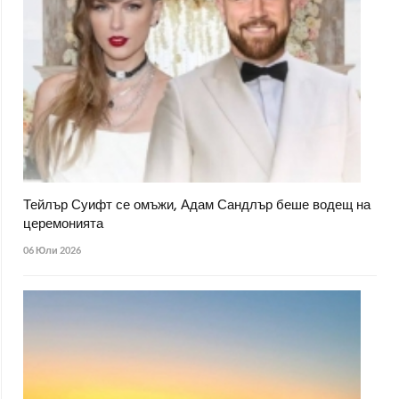
Тейлър Суифт се омъжи, Адам Сандлър беше водещ на
церемонията
06 Юли 2026