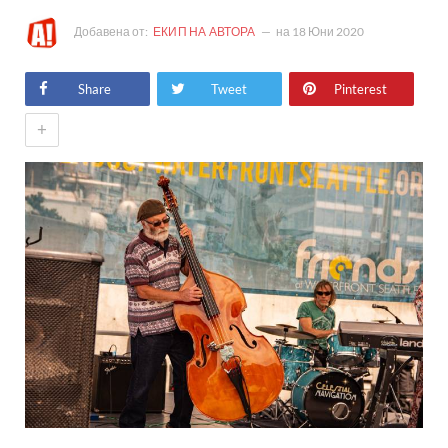
Добавена от:
ЕКИП НА АВТОРА
на
18 Юни 2020
Share
Tweet
Pinterest
+