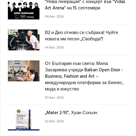
"Нова генерация" с концерт във "Vidas
Art Arena" на 15 септември
04 Авг. 2026
D2 и Део отново се събраха! Чуйте
новата им песен „Свобода“!
04 Авг. 2026
От България към света: Мила
Захариева учреди Balkan Open Door -
Business, Fashion and Art –
международна платформа за бизнес,
мода и изкуство
03 Авг. 2026
„Mater 2-10“, Хуан Согьон
02 Авг. 2026