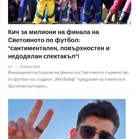
Кич за милиони на финала на
Световното по футбол:
"сантиментален, повърхностен и
недодялан спектакъл"!
От
20 Юли 2026
Вчерашният исторически финал на Световното първенство
по футбол на стадион „МетЛайф“ предложи на планетата
брутален културен..