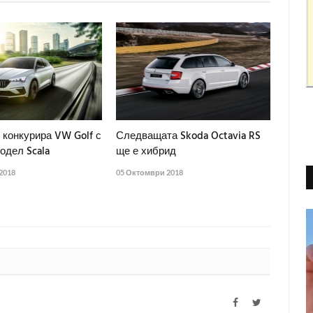
 конкурира VW Golf с
Следващата Skoda Octavia RS
одел Scala
ще е хибрид
2018
05 Октомври 2018
Facebook
Twitter