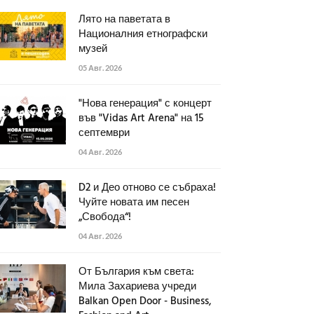
Лято на паветата в
Националния етнографски
музей
05 Авг. 2026
"Нова генерация" с концерт
във "Vidas Art Arena" на 15
септември
04 Авг. 2026
D2 и Део отново се събраха!
Чуйте новата им песен
„Свобода“!
04 Авг. 2026
От България към света:
Мила Захариева учреди
Balkan Open Door - Business,