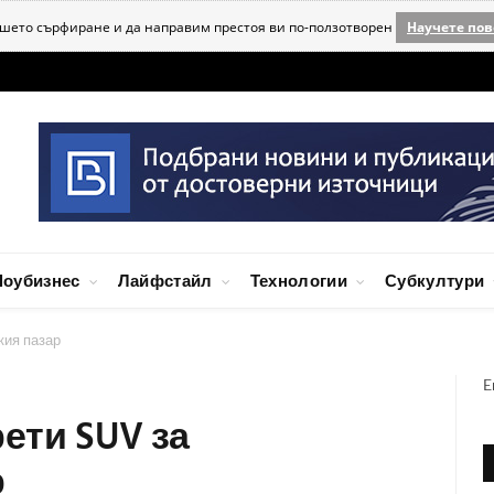
ашето сърфиране и да направим престоя ви по-ползотворен
Научете пов
оубизнес
Лайфстайл
Технологии
Субкултури
кия пазар
E
рети SUV за
р