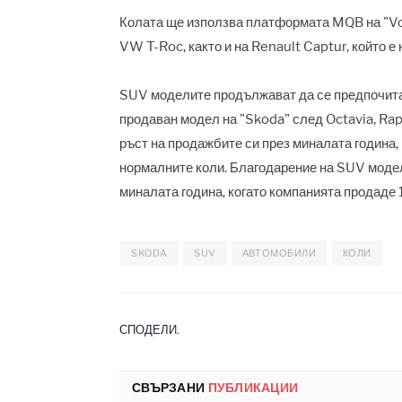
Колата ще използва платформата MQB на "Vol
VW T-Roc, както и на Renault Captur, който е 
SUV моделите продължават да се предпочитан
продаван модел на "Skoda" след Octavia, Rap
ръст на продажбите си през миналата година,
нормалните коли. Благодарение на SUV модел
миналата година, когато компанията п
р
одаде 
SKODA
SUV
АВТОМОБИЛИ
КОЛИ
СПОДЕЛИ.
СВЪРЗАНИ
ПУБЛИКАЦИИ