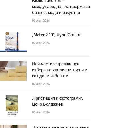
Fashion and Art –
международна платформа за
бизнес, мода и изкуство
03 Авг. 2026
„Mater 2-10“, Хуан Согьон
02 Авг. 2026
Най-честите грешки при
избора на хавлиени кърпи и
как да ги избегнем
02 Авг. 2026
„Тристишия и фотограми“,
Цочо Бояджиев
01 Авг. 2026
Доставка на врати за хотели