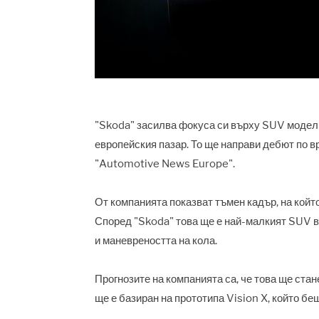
"Skoda" засилва фокуса си върху SUV модели
европейския пазар. То ще направи дебют по вр
"Automotive News Europe".
От компанията показват тъмен кадър, на койт
Спо
р
ед
"Skoda"
това ще е най-малкият SUV в
и маневреността на кола.
Прогнозите на компанията са, че това ще ст
ще е базиран на прототипа Vision X, който б