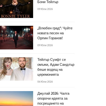
Бони Тейлър
09 Юли 2026
„Влюбен град“: Чуйте
новата песен на
Орлин Горанов!
09 Юли 2026
Тейлър Суифт се
омъжи, Адам Сандлър
беше водещ на
церемонията
06 Юли 2026
Джулай 2026: Чалга
опорочи идеята за
посрещането на