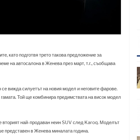
те, като подготвя трето такова предложение за
еме на автосалона в Женева през март, т.г., съобщава
о се вижда силуетът на новия модел и неговите фарове.
 гамата. Той ще комбинира предимствата на висок модел
ане вторият най-продаван неин SUV след Karoq. Моделът
еше представен в Женева миналата година.