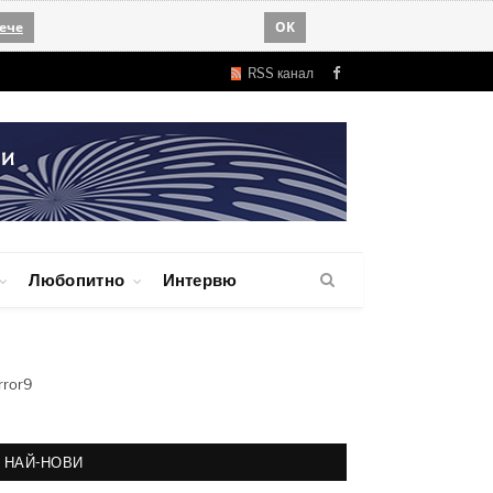
ече
OK
RSS канал
Facebook
Любопитно
Интервю
rror9
НАЙ-НОВИ