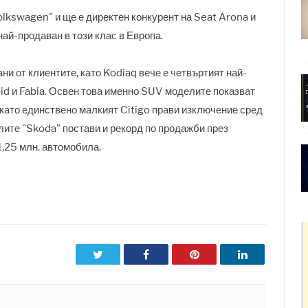
kswagen" и ще е директен конкурент на Seat Arona и
най-продаван в този клас в Европа.
и от клиентите, като Kodiaq вече е четвъртият най-
id и Fabia. Освен това именно SUV моделите показват
 като единствено малкият Citigo прави изключение сред
ите "Skoda" постави и рекорд по продажби през
1,25 млн. автомобила.
Twitter
Facebook
Pinterest
LinkedIn