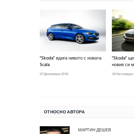
"Skoda" вдига нивото с новата
"Skoda" ще
Scala
новия си м
07 Декември 2018
18 Октомври 
ОТНОСНО АВТОРА
МАРТИН ДЕШЕВ