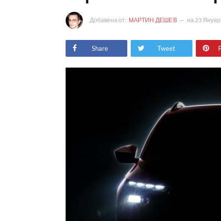
Добавена от:
МАРТИН ДЕШЕВ
на
23 Януар
Share
Tweet
P