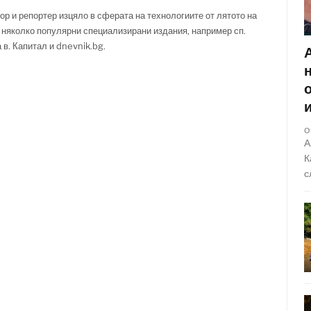
ор и репортер изцяло в сферата на технологиите от лятото на
 няколко популярни специализирани издания, например сп.
за в. Капитал и dnevnik.bg.
О
А
К
с