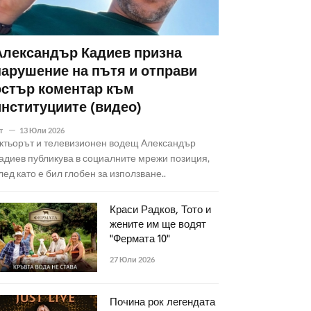
Александър Кадиев призна
нарушение на пътя и отправи
остър коментар към
институциите (видео)
т
13 Юли 2026
ктьорът и телевизионен водещ Александър
адиев публикува в социалните мрежи позиция,
лед като е бил глобен за използване..
Краси Радков, Тото и
жените им ще водят
"Фермата 10"
27 Юли 2026
Почина рок легендата