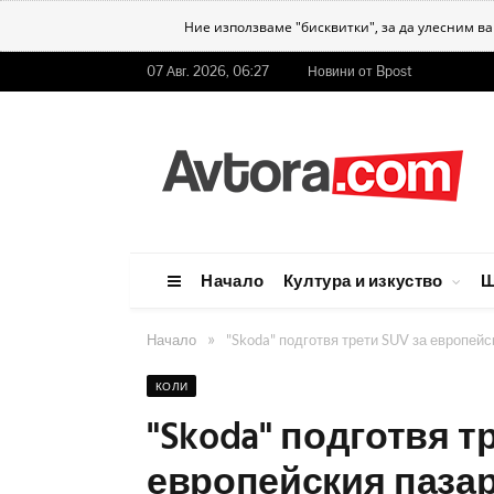
Ние използваме "бисквитки", за да улесним в
07 Авг. 2026, 06:27
Новини от Bpost
Начало
Култура и изкуство
Ш
»
Начало
"Skoda" подготвя трети SUV за европейс
КОЛИ
"Skoda" подготвя т
европейския паза