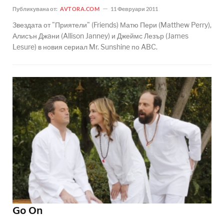
Публикувана от:
AVTORA.COM
11 Февруари 2011
Звездата от "Приятели" (Friends) Матю Пери (Matthew Perry),
Алисън Джaни (Allison Janney) и Джеймс Лезър (James
Lesure) в новия сериал Mr. Sunshine по ABC.
Go On