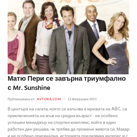
Матю Пери се завърна триумфално
с Mr. Sunshine
Публикувана от:
AVTORA.COM
11 Февруари 2011
В центъра на сагата, която се излъчва в мрежата на ABC, са
приключенията на мъж на средна възраст - не особено
успешен мениджър на спортен комплекс, който в един
работен ден решава, че трябва да промени живота си. Макар
и не особено оригинална, историята предизвика интерес и с