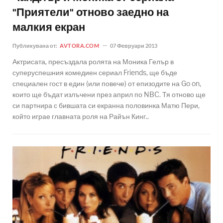
"Приятели" отново заедно на
малкия екран
Публикувана от:
AVTORA.COM
07 Февруари 2013
Актрисата, пресъздала ролята на Моника Гелър в
суперуспешния комедиен сериал Friends, ще бъде
специален гост в един (или повече) от епизодите на Go on,
които ще бъдат излъчени през април по NBC. Тя отново ще
си партнира с бившата си екранна половинка Матю Пери,
който играе главната роля на Райън Кинг..