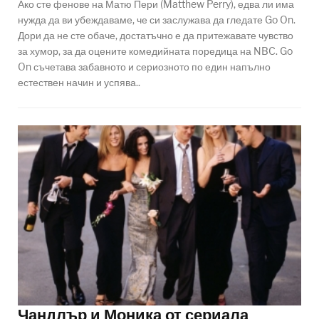
Ако сте фенове на Матю Пери (Matthew Perry), едва ли има
нужда да ви убеждаваме, че си заслужава да гледате Go On.
Дори да не сте обаче, достатъчно е да притежавате чувство
за хумор, за да оцените комедийната поредица на NBC. Go
On съчетава забавното и сериозното по един напълно
естествен начин и успява..
Чандлър и Моника от сериала