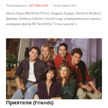
Публикувана от:
AVTORA.COM
24 Октомври 2012
Матю Пери (Matthew Perry), Андреа Андерс (Andrea Anders),
Джеймс Лейжър (James Lesure) и др. в американския сериен
комедиен филм Mr Sunshine ("Слънчасали").
Приятели (Friends)