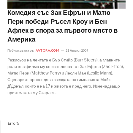
Комедия със Зак Ефрън и Матю
Пери победи Ръсел Кроу и Бен
Афлек в спора за първото място в
Америка
Публикувана от:
AVTORA.COM
21 Април 2009
Режисьор на лентата е Бър Стийр (Burr Steers), а главните
роли във филма му се изпълняват от Зак Ефрън (Zac Efron),
Матю Пери (Matthew Perry) и Лесли Ман (Leslie Mann).
Сценарият проследява звездата на гимназията Майк
Д’Донъл, който е на 17 и живота е пред него. Изненадващо
приятелката му Скарлет..
Error9