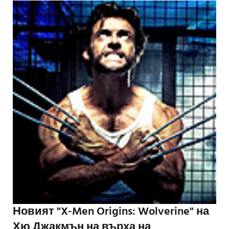
Новият "X-Men Origins: Wolverine" на
Хю Джакмън на върха на