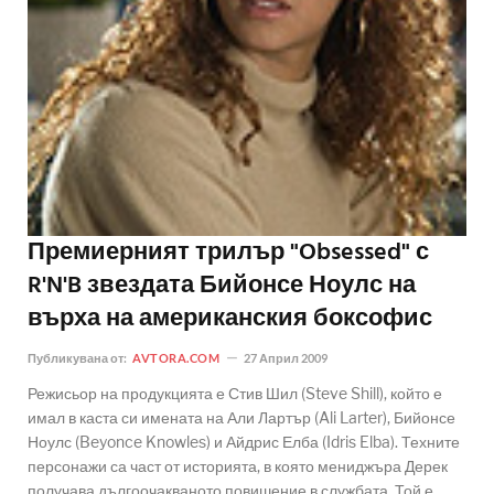
Премиерният трилър "Obsessed" с
R'N'B звездата Бийонсе Ноулс на
върха на американския боксофис
Публикувана от:
AVTORA.COM
27 Април 2009
Режисьор на продукцията е Стив Шил (Steve Shill), който е
имал в каста си имената на Али Лартър (Ali Larter), Бийонсе
Ноулс (Beyonce Knowles) и Айдрис Елба (Idris Elba). Техните
персонажи са част от историята, в която мениджъра Дерек
получава дългоочакваното повишение в службата. Той е