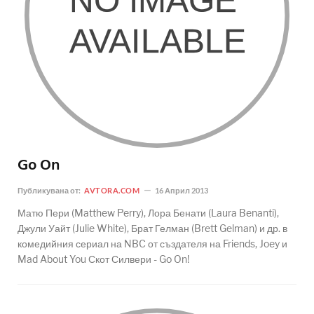
Go On
Публикувана от:
AVTORA.COM
16 Април 2013
Матю Пери (Matthew Perry), Лора Бенати (Laura Benanti),
Джули Уайт (Julie White), Брат Гелман (Brett Gelman) и др. в
комедийния сериал на NBC от създателя на Friends, Joey и
Mad About You Скот Силвери - Go On!