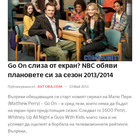
Go On слиза от екран? NBC обяви
плановете си за сезон 2013/2014
Публикувана от:
AVTORA.COM
13 Май 2013
Въпреки обещаващия си старт новият сериал на Матю Пери
(Matthew Perry) – Go On – е сред тези, които няма да бъдат
на екран през предстоящия сезон. Следват го 1600 Penn,
Whitney, Up All Night и Guys With Kids, които така и не
успяват да оцелеят в борбата на телевизионните рейтинги.
Въпреки..