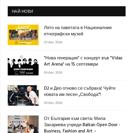
НАЙ-НОВИ
Лято на паветата в Националния
етнографски музей
05 Авг. 2026
"Нова генерация" с концерт във "Vidas
Art Arena" на 15 септември
04 Авг. 2026
D2 и Део отново се събраха! Чуйте
новата им песен „Свобода“!
04 Авг. 2026
От България към света: Мила
Захариева учреди Balkan Open Door -
Business, Fashion and Art –