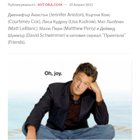
Публикувана от:
AVTORA.COM
19 Април 2011
Дженифър Анистън (Jennifer Aniston), Къртни Кокс
(Courteney Cox), Лиса Кудроу (Lisa Kudrow), Мат Льоблан
(Matt LeBlanc), Матю Пери (Matthew Perry) и Дейвид
Шуимър (David Schwimmer) в хитовия сериал "Приятели"
(Friends).