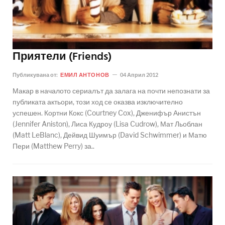
Приятели (Friends)
Публикувана от:
ЕМИЛ АНТОНОВ
04 Април 2012
Макар в началото сериалът да залага на почти непознати за
публиката актьори, този ход се оказва изключително
успешен. Кортни Кокс (Courtney Cox), Дженифър Анистън
(Jennifer Aniston), Лиса Кудроу (Lisa Cudrow), Мат Льоблан
(Matt LeBlanc), Дейвид Шуимър (David Schwimmer) и Матю
Пери (Matthew Perry) за..