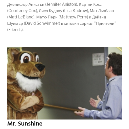
Дженифър Анистън (Jennifer Aniston), Къртни Кокс
(Courteney Cox), Лиса Кудроу (Lisa Kudrow), Мат Льоблан
(Matt LeBlanc), Матю Пери (Matthew Perry) и Дейвид
Шуимър (David Schwimmer) в хитовия сериал "Приятели"
(Friends).
Mr. Sunshine