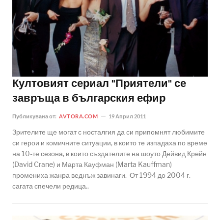
Култовият сериал "Приятели" се
завръща в българския ефир
Публикувана от:
AVTORA.COM
19 Април 2011
Зрителите ще могат с носталгия да си припомнят любимите
си герои и комичните ситуации, в които те изпадаха по време
на 10-те сезона, в които създателите на шоуто Дейвид Крейн
(David Crane) и Марта Кауфман (Marta Kauffman)
промениха жанра веднъж завинаги. От 1994 до 2004 г.
сагата спечели редица..