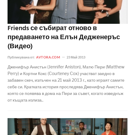
Friends се събират отново в
предаването на Елън Дедженеръс
(Видео)
Публикувана от:
AVTORA.COM
23 Май 2013
Дженифър Анистън (Jennifer Aniston), Матю Пери (Matthew
Perry) и Кортни Кокс (Courteney Cox) участват заедно в
забавен скеч, излъчен на 21 май 2013 г., като играят самите
себе си. Кратката история проследява Дженифър Анистън,
която се появява в дома на Пери за съвет, когато изведнъж
от къщата излиза..