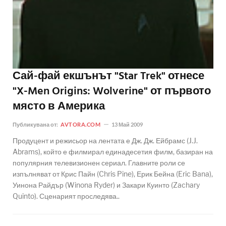
Сай-фай екшънът "Star Trek" отнесе
"X-Men Origins: Wolverine" от първото
място в Америка
Публикувана от:
AVTORA.COM
13 Май 2009
Продуцент и режисьор на лентата е Дж. Дж. Ейбрамс (J.J.
Abrams), който е филмирал единадесетия филм, базиран на
популярния телевизионен сериал. Главните роли се
изпълняват от Крис Пайн (Chris Pine), Ерик Бейна (Eric Bana),
Уинона Райдър (Winona Ryder) и Закари Куинто (Zachary
Quinto). Сценарият проследява..