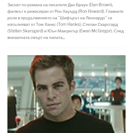
Заснет по романа на писателя Дан Браун (Dan Brown),
филмът е режисиран от Рон Хауърд (Ron Howard). Главните
роли в продължението на "Шифърът на Леонардо" се
изпълняват от Том Ханкс (Tom Hanks), Стелан Скарсгард
(Stellan Skarsgard) и Юън Макгрегър (Ewan McGregor). След
внезапната смърт на папата,..