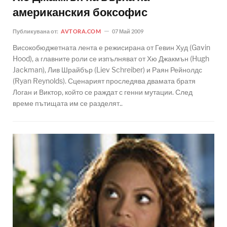
американския боксофис
Публикувана от:
AVTORA.COM
07 Май 2009
Високобюджетната лента е режисирана от Гевин Худ (Gavin
Hood), а главните роли се изпълняват от Хю Джакмън (Hugh
Jackman), Лив Шрайбър (Liev Schreiber) и Раян Рейнолдс
(Ryan Reynolds). Сценарият проследява двамата братя
Логан и Виктор, който се раждат с генни мутации. След
време пътищата им се разделят..