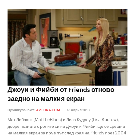
Джоуи и Фийби от Friends отново
заедно на малкия екран
Публикувана от:
AVTORA.COM
16 Април 2013
Мат Лебланк (Matt LeBlanc) и Лиса Кудроу (Lisa Kudrow),
добре познати с ролите си на Джоуи и Фийби, ще се срещнат
на малкия екран за пръв път след края на Friends през 2004