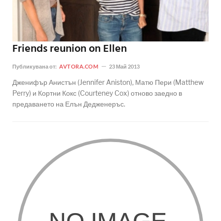
Friends reunion on Ellen
Публикувана от:
AVTORA.COM
23 Май 2013
Дженифър Анистън (Jennifer Aniston), Матю Пери (Matthew
Perry) и Кортни Кокс (Courteney Cox) отново заедно в
предаването на Елън Дедженеръс.