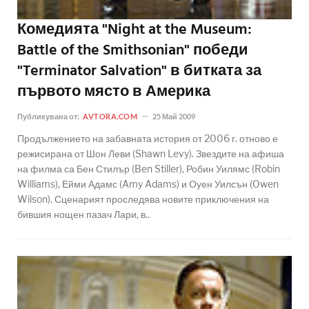
Комедията "Night at the Museum:
Battle of the Smithsonian" победи
"Terminator Salvation" в битката за
първото място в Америка
Публикувана от:
AVTORA.COM
25 Май 2009
Продължението на забавната история от 2006 г. отново е
режисирана от Шон Леви (Shawn Levy). Звездите на афиша
на филма са Бен Стилър (Ben Stiller), Робин Уилямс (Robin
Williams), Ейми Адамс (Amy Adams) и Оуен Уилсън (Owen
Wilson). Сценарият проследява новите приключения на
бившия нощен пазач Лари, в..