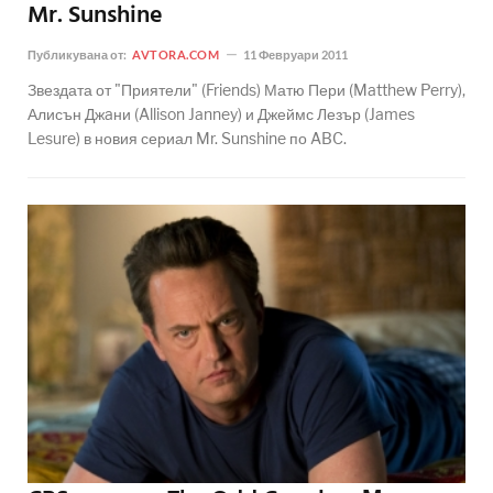
Mr. Sunshine
Публикувана от:
AVTORA.COM
11 Февруари 2011
Звездата от "Приятели" (Friends) Матю Пери (Matthew Perry),
Алисън Джaни (Allison Janney) и Джеймс Лезър (James
Lesure) в новия сериал Mr. Sunshine по ABC.