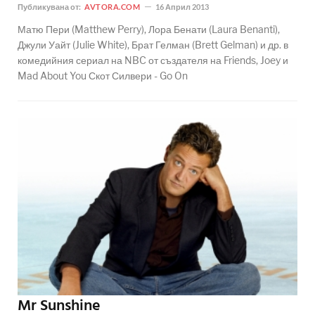
Публикувана от:
AVTORA.COM
16 Април 2013
Матю Пери (Matthew Perry), Лора Бенати (Laura Benanti),
Джули Уайт (Julie White), Брат Гелман (Brett Gelman) и др. в
комедийния сериал на NBC от създателя на Friends, Joey и
Mad About You Скот Силвери - Go On
Mr Sunshine