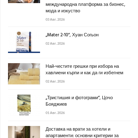
международна платформа за бизнес,
мода и изкуство
03 Авг. 2026
„Mater 2-10“, Хуан Согьон
02 Авг. 2026
Най-честите грешки при избора на
хавлиени кърпи и как да ги избегнем
02 Авг. 2026
„Тристишия и фотограми“, Цочо
Бояджиев
01 Авг. 2026
Доставка на врати за хотели и
апартаменти: основни критерии за