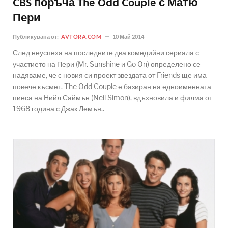
CBS поръча The Odd Couple с Матю
Пери
Публикувана от:
AVTORA.COM
10 Май 2014
След неуспеха на последните два комедийни сериала с
участието на Пери (Mr. Sunshine и Go On) определено се
надяваме, че с новия си проект звездата от Friends ще има
повече късмет. The Odd Couple е базиран на едноименната
пиеса на Нийл Саймън (Neil Simon), вдъхновила и филма от
1968 година с Джак Лемън..