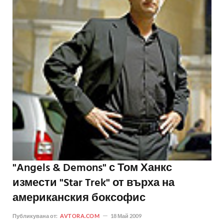
"Angels & Demons" с Том Ханкс
измести "Star Trek" от върха на
американския боксофис
Публикувана от:
AVTORA.COM
18 Май 2009