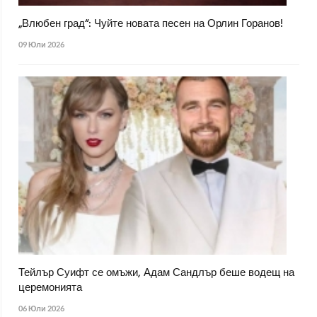
„Влюбен град“: Чуйте новата песен на Орлин Горанов!
09 Юли 2026
Тейлър Суифт се омъжи, Адам Сандлър беше водещ на
церемонията
06 Юли 2026