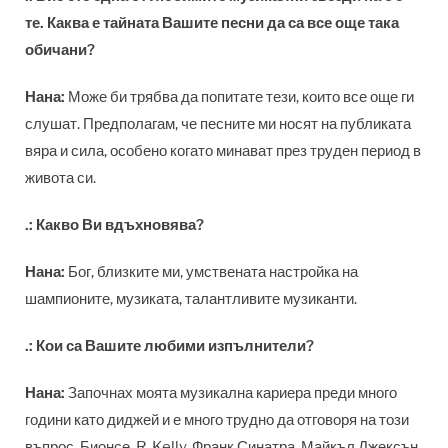
те. Каква е тайната Вашите песни да са все още така
обичани?
Нана:
Може би трябва да попитате тези, които все още ги
слушат. Предполагам, че песните ми носят на публиката
вяра и сила, особено когато минават през труден период в
живота си.
.:
Какво Ви вдъхновява?
Нана:
Бог, близките ми, умствената настройка на
шампионите, музиката, талантливите музиканти.
.:
Кои са Вашите любими изпълнители?
Нана:
Започнах моята музикална кариера преди много
години като диджей и е много трудно да отговоря на този
въпрос. Бионсе, R. Kelly, Франк Синатра, Майкъл Джексън,