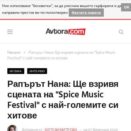
Ние използваме "бисквитки", за да улесним вашето сърфиране и да
OK
направим престоя ви по-ползотворен
Научете повече
»
Начало
Рапърът Нана: Ще взривя сцената на "Spice Music
Festival" с най-големите си хитове
МУЗИКА
ИНТЕРВЮ
Рапърът Нана: Ще взривя
сцената на "Spice Music
Festival" с най-големите си
хитове
Добавена от:
КАТЯ ДИМИТРОВА
на
07 Февруари 2020