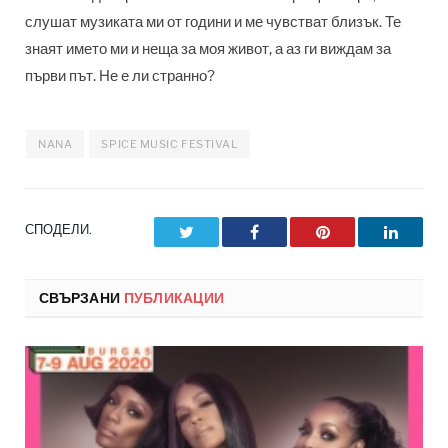
слушат музиката ми от години и ме чувстват близък. Те
знаят името ми и неща за моя живот, а аз ги виждам за
първи път. Не е ли странно?
NANA
SPICE MUSIC FESTIVAL
СПОДЕЛИ.
Twitter
Facebook
Pinterest
LinkedI
СВЪРЗАНИ
ПУБЛИКАЦИИ