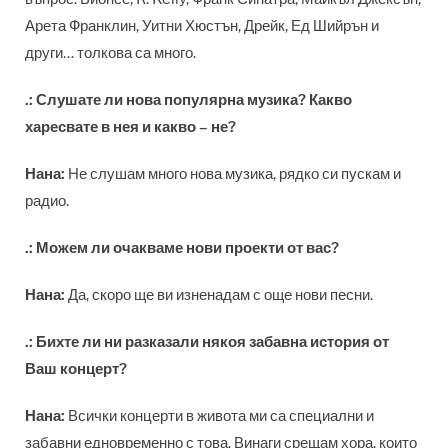
Арета Франклин, Уитни Хюстън, Дрейк, Ед Шийрън и
други… толкова са много.
.:
Слушате ли нова популярна музика? Какво
харесвате в нея и какво – не?
Нана:
Не слушам много нова музика, рядко си пускам и
радио.
.:
Можем ли очакваме нови проекти от вас?
Нана:
Да, скоро ще ви изненадам с още нови песни.
.:
Бихте ли ни разказали някоя забавна история от
Ваш концерт?
Нана:
Всички концерти в живота ми са специални и
забавни едновременно с това. Винаги срещам хора, които