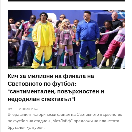
Кич за милиони на финала на
Световното по футбол:
"сантиментален, повърхностен и
недодялан спектакъл"!
От
20 Юли 2026
Вчерашният исторически финал на Световното първенство
по футбол на стадион „МетЛайф“ предложи на планетата
брутален културен..