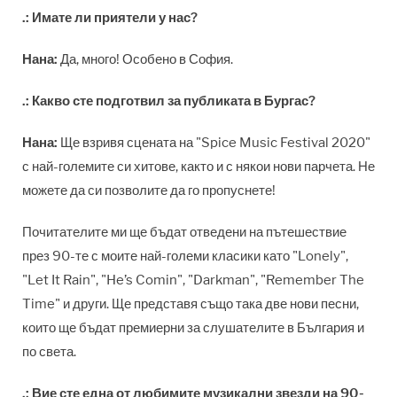
.:
Имате ли приятели у нас?
Нана:
Да, много! Особено в София.
.:
Какво сте подготвил за публиката в Бургас?
Нана:
Ще взривя сцената на
"Spice Music Festival 2020"
с най-големите си хитове, както и с някои нови парчета. Не
можете да си позволите да го пропуснете!
Почитателите ми ще бъдат отведени на пътешествие
през 90-те с моите най-големи класики като "Lonely",
"Let It Rain", "He’s Comin", "Darkman", "Remember The
Time" и други. Ще представя също така две нови песни,
които ще бъдат премиерни за слушателите в България и
по света.
.:
Вие сте една от любимите музикални звезди на 90-