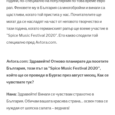
години, по-специално на популярния по това време евро
рап. Феновете му в България са многобройни и винаги са
щастливи, когато той пристига у нас. Почитателите ще
могат да се насладят на част от неговото творчество и
тази година, когато германският рапър ще вземе участие в
"Spice Music Festival 2020". Ето какво сподели той
специално пред Avtora.com.
Avtora.com:
Здравейте! Отново планирате да посетите
България, този път за
"Spice Music Festival 2020"
,
който ще се проведе в Бургас през август месец. Как се
чувствате тук?
Нана:
Здравейте! Винаги се чувствам страхотно в
България. Обичам вашата красива страна… освен това се
нуждая от шопска салата – веднага!