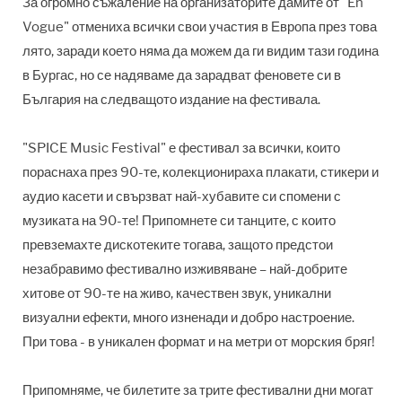
За огромно съжаление на организаторите дамите от "En
Vogue" отмениха всички свои участия в Европа през това
лято, заради което няма да можем да ги видим тази година
в Бургас, но се надяваме да зарадват феновете си в
България на следващото издание на фестивала.
"SPICE Music Festival" е фестивал за всички, които
пораснаха през 90-те, колекционираха плакати, стикери и
аудио касети и свързват най-хубавите си спомени с
музиката на 90-те! Припомнете си танците, с които
превземахте дискотеките тогава, защото предстои
незабравимо фестивално изживяване – най-добрите
хитове от 90-те на живо, качествен звук, уникални
визуални ефекти, много изненади и добро настроение.
При това - в уникален формат и на метри от морския бряг!
Припомняме, че билетите за трите фестивални дни могат