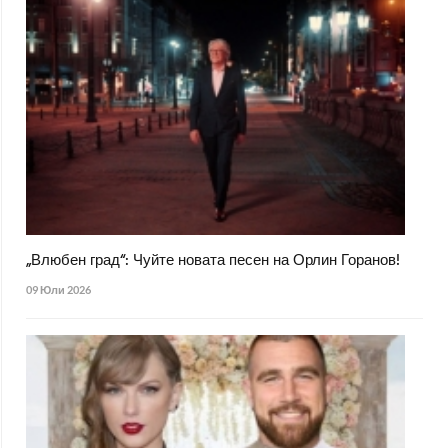
„Влюбен град“: Чуйте новата песен на Орлин Горанов!
09 Юли 2026