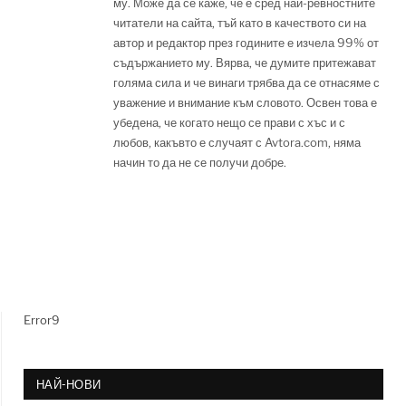
му. Може да се каже, че е сред най-ревностните
читатели на сайта, тъй като в качеството си на
автор и редактор през годините е изчела 99% от
съдържанието му. Вярва, че думите притежават
голяма сила и че винаги трябва да се отнасяме с
уважение и внимание към словото. Освен това е
убедена, че когато нещо се прави с хъс и с
любов, какъвто е случаят с Avtora.com, няма
начин то да не се получи добре.
Error9
НАЙ-НОВИ