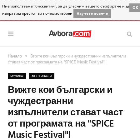
Ние използваме "бисквитки", за да улесним вашето сърфиране и да
OK
направим престоя ви по-ползотворен
Научете повече
»
Начало
Вижте кои български и чуждестранни изпълнители
стават част от програмата на "SPICE Music Festival"!
МУЗИКА
ФЕСТИВАЛИ
Вижте кои български и
чуждестранни
изпълнители стават част
от програмата на "SPICE
Music Festival"!