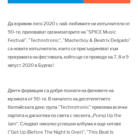
Да взривим лято 2020 с
най-любимите ни изпълнители от
90-те, призовават организаторите на "SPICE Music
Festival".
"Technotronic", "Masterboy
&
Beatrix Delgado
"
са новите изпълнители, които се присъединяват към
програмата на фестивала, който ще се проведе на 7, 8 и 9
август 2020 в Бургас!
Д
вете формации са добре познати на феновете на
музиката от 90-те. В началото на десетилетието
белгийската денс група "Technotronic" превзема всички
партита и дискотеки по света с песента „Pump Up the
Jam“. Следват няколко успешни албума и още хитове
("Get Up (Before The Night Is Over)", "This Beat Is