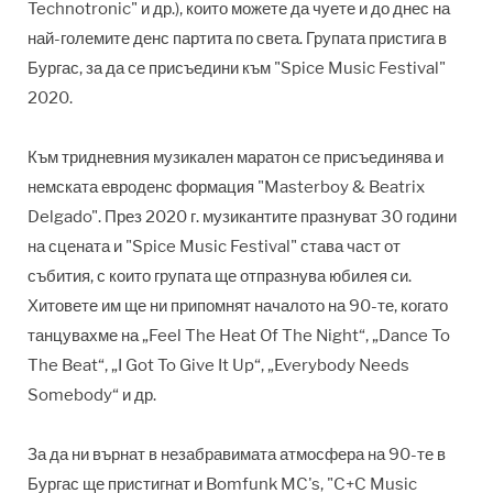
Technotronic" и др.), които можете да чуете и до днес на
най-големите денс партита по света. Групата пристига в
Бургас, за да се присъедини към "Spice Music Festival"
2020.
Към тридневния музикален маратон се присъединява и
немската евроденс формация "Masterboy & Beatrix
Delgado". През 2020 г. музикантите празнуват 30 години
на сцената и "Spice Music Festival" става част от
събития, с които групата ще отпразнува юбилея си.
Хитовете им ще ни припомнят началото на 90-те, когато
танцувахме на „Feel The Heat Of The Night“, „Dance To
The Beat“, „I Got To Give It Up“, „Everybody Needs
Somebody“ и др.
За да ни върнат в незабравимата атмосфера на 90-те в
Бургас ще пристигнат и Bomfunk MC's, "
C+C Music