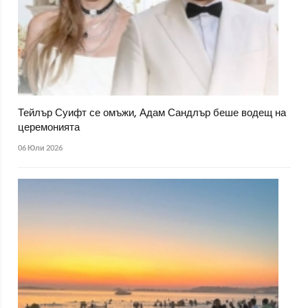
Тейлър Суифт се омъжи, Адам Сандлър беше водещ на
церемонията
06 Юли 2026