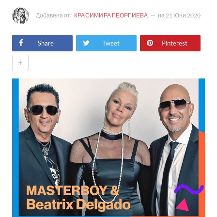
Добавена от:
КРАСИМИРА ГЕОРГИЕВА
на
21 Юни 2020
Share
Tweet
Pinterest
+