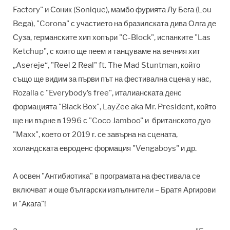
Factory" и Соник (Sonique)
, мамбо фурията
Лу Бега (Lou
Bega), "Corona" с участието на бразилската дива Олга де
Суза, германските хип хопъри "C-Block", испанките "Las
Ketchup", с които ще пеем и танцуваме на вечния хит
„Asereje“,
"Reel 2 Real" ft. The Mad Stuntman, който
също ще видим за първи път на фестивална сцена у нас,
Rozalla с "Everybody’s free", италианската денс
формацията "Black Box", LayZee aka Mr. President, който
ще ни върне в 1996 с "Coco Jamboo" и британското дуо
"Maxx", което от 2019 г. се завърна на сцената,
холандската евроденс формация "Vengaboys" и др.
А освен "Антибиотика" в програмата на фестивала се
включват и още български изпълнители – Братя Аргирови
и "Акага"!