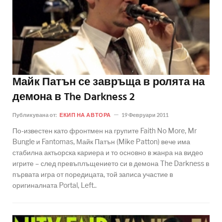
Майк Патън се завръща в ролята на
демона в The Darkness 2
Публикувана от:
ЕКИП НА АВТОРА
19 Февруари 2011
По-известен като фронтмен на групите Faith No More, Mr
Bungle и Fantomas, Майк Патън (Mike Patton) вече има
стабилна актьорска кариера и то основно в жанра на видео
игрите – след превъплъщението си в демона The Darkness в
първата игра от поредицата, той записа участие в
оригиналната Portal, Left..