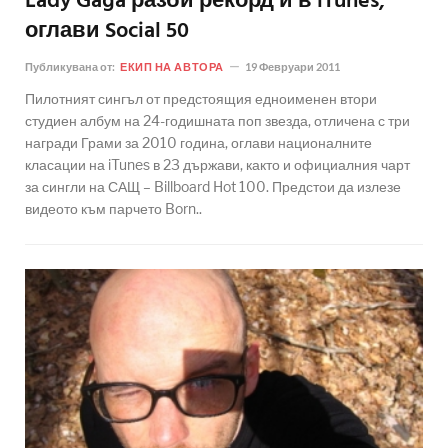
Lady Gaga разби рекорд и в iTunes,
оглави Social 50
Публикувана от:
ЕКИП НА АВТОРА
19 Февруари 2011
Пилотният сингъл от предстоящия едноименен втори
студиен албум на 24-годишната поп звезда, отличена с три
награди Грами за 2010 година, оглави националните
класации на iTunes в 23 държави, както и официалния чарт
за сингли на САЩ – Billboard Hot 100. Предстои да излезе
видеото към парчето Born..