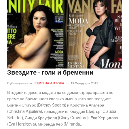
Звездите - голи и бременни
Публикувана от:
ЕКИП НА АВТОРА
19 Февруари 2011
В годините досега модата да се демонстрира красота по
време на бременност спазиха имена като поп звездите
Бритни Спиърс (Britney Spears) и Кристина Агилера
(Christina Aguilera), топмоделите Клаудия Шифър (Claudia
Schiffer), Синди Крауфорд (Cindy Crawford), Ева Херцигова
(Eva Herzigova), Миранда Кер (Miranda..