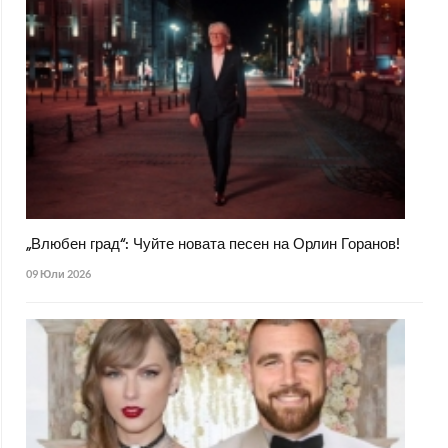
„Влюбен град“: Чуйте новата песен на Орлин Горанов!
09 Юли 2026