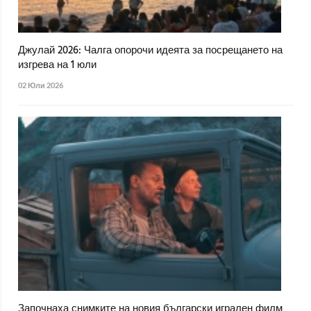
Джулай 2026: Чалга опорочи идеята за посрещането на
изгрева на 1 юли
02 Юли 2026
Започнаха снимките на новия български игрален филм