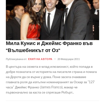
Мила Кунис и Джеймс Франко във
"Вълшебникът от Оз"
Публикувана от:
ЕКИП НА АВТОРА
20 Февруари 2011
В центъра на сюжета е млад илюзионист, който попада в
добре познатата от историята на писателя страна и помага
на Дороти да се върне у дома. Поне засега очакваме
главната роля да изпълни номинираният за Оскар за "127
часа" Джеймс Франко (James Franco), макар че
първоначално за каста се спрягаше Робърт..