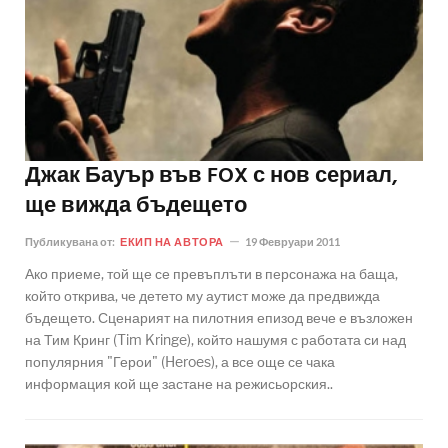
Джак Бауър във FOX с нов сериал,
ще вижда бъдещето
Публикувана от:
ЕКИП НА АВТОРА
19 Февруари 2011
Ако приеме, той ще се превъплъти в персонажа на баща,
който открива, че детето му аутист може да предвижда
бъдещето. Сценарият на пилотния епизод вече е възложен
на Тим Кринг (Tim Kringe), който нашумя с работата си над
популярния "Герои" (Heroes), а все още се чака
информация кой ще застане на режисьорския..