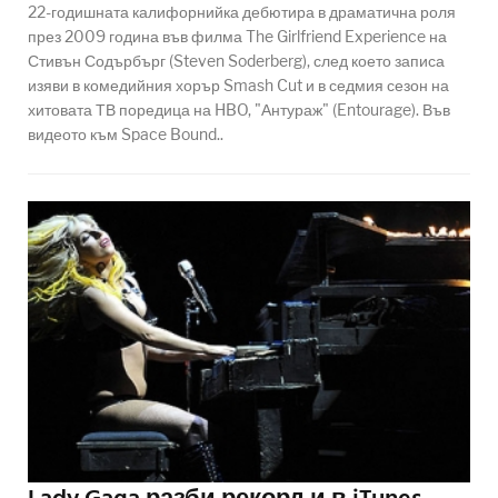
22-годишната калифорнийка дебютира в драматична роля
през 2009 година във филма The Girlfriend Experience на
Стивън Содърбърг (Steven Soderberg), след което записа
изяви в комедийния хорър Smash Cut и в седмия сезон на
хитовата ТВ поредица на HBO, "Антураж" (Entourage). Във
видеото към Space Bound..