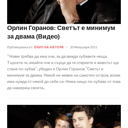
Орлин Горанов: Светът е минимум
за двама (Видео)
Публикувана от:
ЕКИП НА АВТОРА
20 Февруари 2011
"Човек трябва да има очи, за да вижда хубавите неща.
Търсете ги, имайте очи и сърце да ги откриете и животът ще
стане по-хубав", убеден е Орлин Горанов."Светът е
минимум за двама. Никой не живее на самотен остров, всеки
има нужда от някой до себе си. Няма нищо по-хубаво от това
да намериш своята..