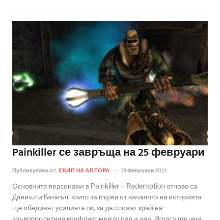
Painkiller се завръща на 25 февруари
Публикувана от:
ЕКИП НА АВТОРА
18 Февруари 2011
Основните персонажи в Painkiller – Redemption отново са
Даниъл и Белиъл, които за първи от началото на историята
ще обединят усилията си, за да сложат край на
кръвопролитния конфликт между рая и ада. Играта ще има