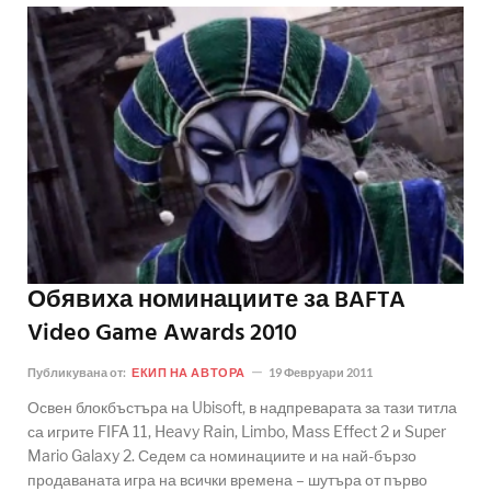
Обявиха номинациите за BAFTA
Video Game Awards 2010
Публикувана от:
ЕКИП НА АВТОРА
19 Февруари 2011
Освен блокбъстъра на Ubisoft, в надпреварата за тази титла
са игрите FIFA 11, Heavy Rain, Limbo, Mass Effect 2 и Super
Mario Galaxy 2. Седем са номинациите и на най-бързо
продаваната игра на всички времена – шутъра от първо