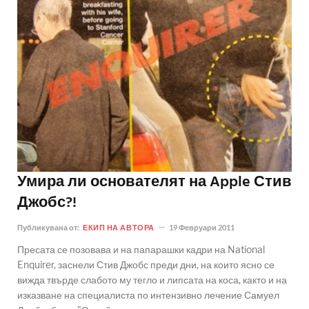
Умира ли основателят на Apple Стив
Джобс?!
Публикувана от:
ЕКИП НА АВТОРА
19 Февруари 2011
Пресата се позовава и на папарашки кадри на National
Enquirer, заснели Стив Джобс преди дни, на които ясно се
вижда твърде слабото му тегло и липсата на коса, както и на
изказване на специалиста по интензивно лечение Самуел