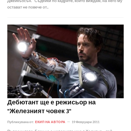
Джейкъбсън. "Съдейки по кадрите, които виждам, на него му
остават не повече от..
Дебютант ще е режисьор на
"Железният човек 3"
Публикувана от:
ЕКИП НА АВТОРА
19 Февруари 2011