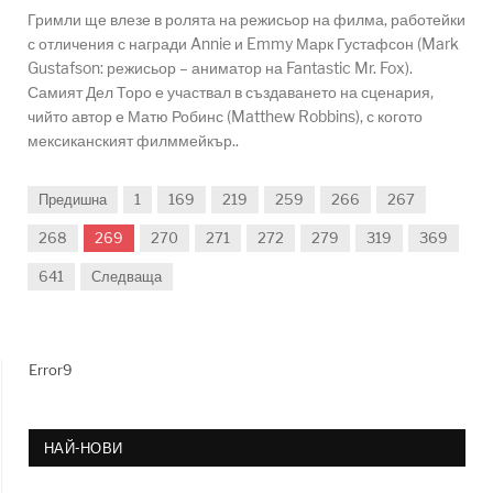
Гримли ще влезе в ролята на режисьор на филма, работейки
с отличения с награди Annie и Emmy Марк Густафсон (Mark
Gustafson: режисьор – аниматор на Fantastic Mr. Fox).
Самият Дел Торо е участвал в създаването на сценария,
чийто автор е Матю Робинс (Matthew Robbins), с когото
мексиканският филммейкър..
Предишна
1
169
219
259
266
267
268
269
270
271
272
279
319
369
641
Следваща
Error9
НАЙ-НОВИ