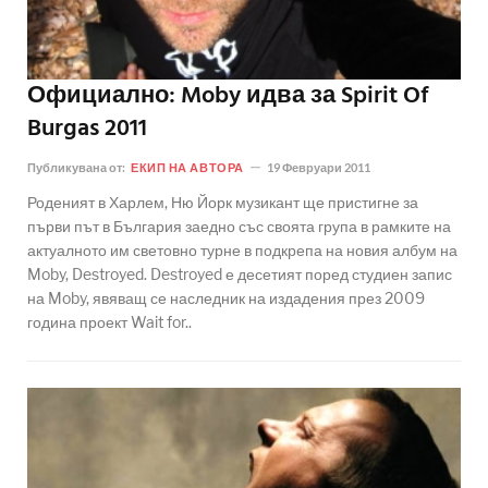
Официално: Moby идва за Spirit Of
Burgas 2011
Публикувана от:
ЕКИП НА АВТОРА
19 Февруари 2011
Роденият в Харлем, Ню Йорк музикант ще пристигне за
първи път в България заедно със своята група в рамките на
актуалното им световно турне в подкрепа на новия албум на
Moby, Destroyed. Destroyed е десетият поред студиен запис
на Moby, явяващ се наследник на издадения през 2009
година проект Wait for..