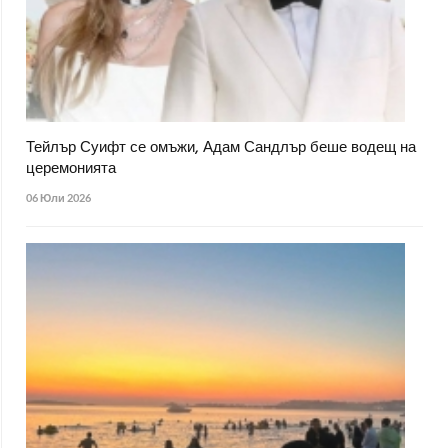
Тейлър Суифт се омъжи, Адам Сандлър беше водещ на
церемонията
06 Юли 2026