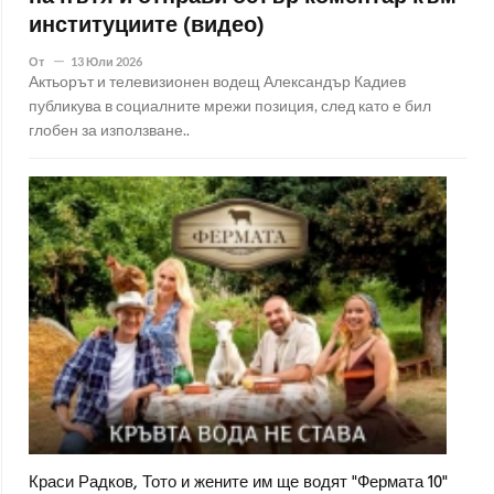
институциите (видео)
От
13 Юли 2026
Актьорът и телевизионен водещ Александър Кадиев
публикува в социалните мрежи позиция, след като е бил
глобен за използване..
Краси Радков, Тото и жените им ще водят "Фермата 10"