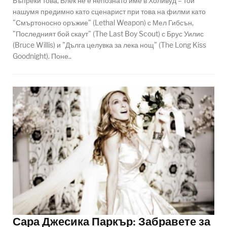
Въпреки това, Блек не е непознато име в Холивуд – той
нашумя предимно като сценарист при това на филми като
"Смъртоносно оръжие" (Lethal Weapon) с Мел Гибсън,
"Последният бой скаут" (The Last Boy Scout) с Брус Уилис
(Bruce Willis) и "Дълга целувка за лека нощ" (The Long Kiss
Goodnight). Поне..
Сара Джесика Паркър: Забравете за