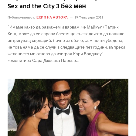
Sex and the City 3 без мен
Публикувана от:
ЕКИП НА АВТОРА
19 Февруари 2011
"Имаме какво да разкажем и вярвам, че Майкъл (Патрик
Кинг) може да се справи блестящо със задачата да напише
интригуващ сценарий. Лично аз обаче, съм почти убедена,
че това няма да се случи в следващите пет години, въпреки
желанието ми отново да изиграя Кари Брадшоу",
коменитира Сара Джесика Паркър...