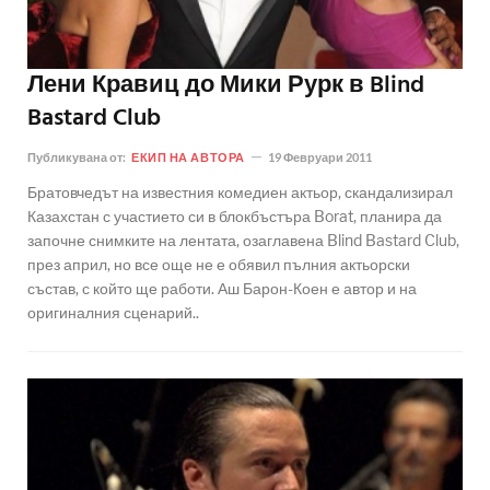
Лени Кравиц до Мики Рурк в Blind
Bastard Club
Публикувана от:
ЕКИП НА АВТОРА
19 Февруари 2011
Братовчедът на известния комедиен актьор, скандализирал
Казахстан с участието си в блокбъстъра Borat, планира да
започне снимките на лентата, озаглавена Blind Bastard Club,
през април, но все още не е обявил пълния актьорски
състав, с който ще работи. Аш Барон-Коен е автор и на
оригиналния сценарий..