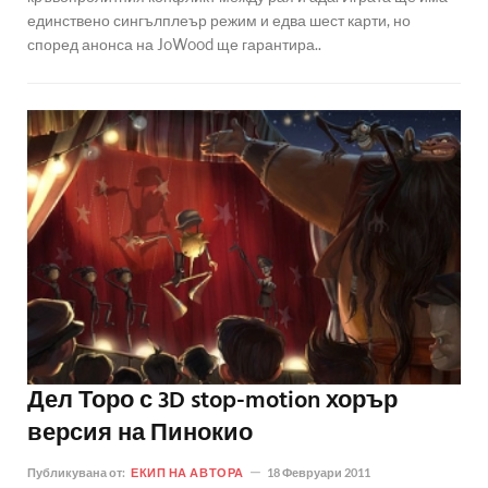
единствено сингълплеър режим и едва шест карти, но
според анонса на JoWood ще гарантира..
Дел Торо с 3D stop-motion хорър
версия на Пинокио
Публикувана от:
ЕКИП НА АВТОРА
18 Февруари 2011