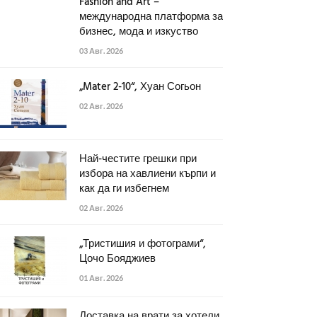
Fashion and Art –
международна платформа за
бизнес, мода и изкуство
03 Авг. 2026
„Mater 2-10“, Хуан Согьон
02 Авг. 2026
Най-честите грешки при
избора на хавлиени кърпи и
как да ги избегнем
02 Авг. 2026
„Тристишия и фотограми“,
Цочо Бояджиев
01 Авг. 2026
Доставка на врати за хотели