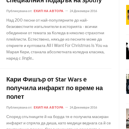
специалния подарък на Spotify
Публикувана от:
ЕКИП НА АВТОРА
24 Декември 2016
Над 200 песни от най-популярните до най-
безизвестните изпълнители в историята - всички
обединени от темата за Коледа в няколко страхотни
плейлисти. Естествено, някъде из песните може да
откриете и култовата All I Want For Christmas Is You на
Марая Кери, станала абсолютната коледна класика,
наред с Jingle..
Кари Фишър от Star Wars е
получила инфаркт по време на
полет
Публикувана от:
ЕКИП НА АВТОРА
24 Декември 2016
Според спътниците й на борда тя е получила масиран
инфаркт и спряла да диша, като медици веднага са й се