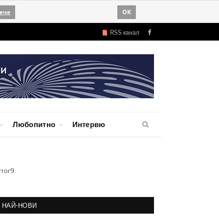
ече
OK
RSS канал
Facebook
Любопитно
Интервю
rror9
НАЙ-НОВИ