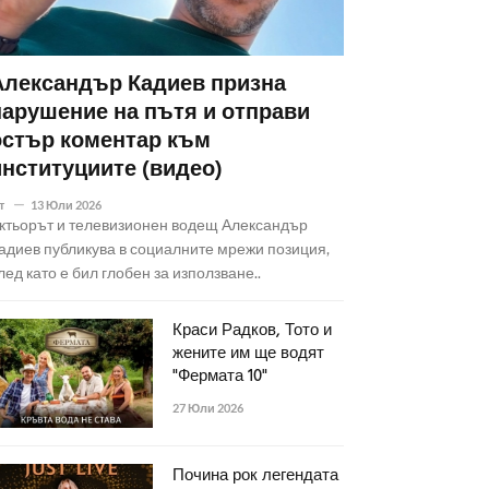
Александър Кадиев призна
нарушение на пътя и отправи
остър коментар към
институциите (видео)
т
13 Юли 2026
ктьорът и телевизионен водещ Александър
адиев публикува в социалните мрежи позиция,
лед като е бил глобен за използване..
Краси Радков, Тото и
жените им ще водят
"Фермата 10"
27 Юли 2026
Почина рок легендата