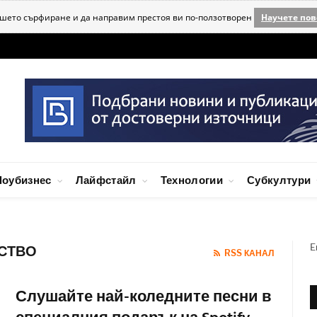
ашето сърфиране и да направим престоя ви по-ползотворен
Научете пов
оубизнес
Лайфстайл
Технологии
Субкултури
E
УСТВО
RSS КАНАЛ
Слушайте най-коледните песни в