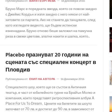
Публикувана от:
ВАНЯ ГЕОРГИЕВА
18 Декември 2016
Бруно Марс е поредната звезда, която се повози заедно
с Джеймс Кордън и изпя заедно с него някои от най-
хитовите си парчета. Ако не станете да танцувате, след
като изгледате видеото, ще бъдем истински
изненадани. Бруно отново беше заложил на памучна
риза в свежи цветове, златни накити и шапка, която..
Placebo празнуват 20 години на
сцената със специален концерт в
Пловдив
Публикувана от:
ЕКИП НА АВТОРА
16 Декември 2016
Специалното шоу, което ще се състои в Античния
театър, е част от юбилейното турне на Брайън Молко и
компания, които представят ретроспективния албум A
Place For Us To Dream. Цените на билетите за шоуто
започват от 70 лв. и достигат до 90 лв. в зависимост от