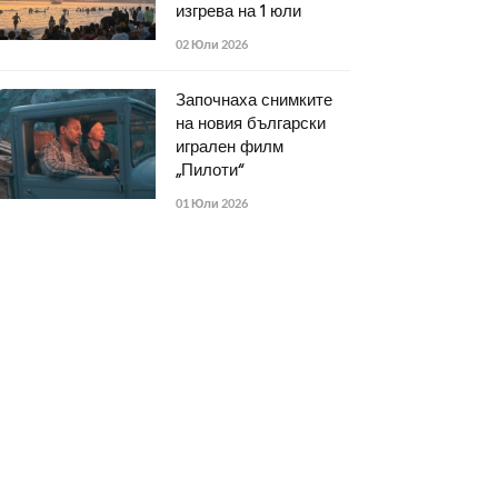
изгрева на 1 юли
02 Юли 2026
Започнаха снимките
на новия български
игрален филм
„Пилоти“
01 Юли 2026