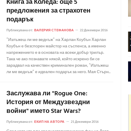
Книга за Коледа: още 5
предложения за страхотен
подарък
Публикувана от:
ВАЛЕРИЯ СТЕФАНОВА
22 Декември 2016
"Излъжеш ли ме веднъж" на Xарлан Коубън Xарлан
Коубън е безспорен майстор на съспенса, а именно
напрежението е в основата на всеки добър трилър.
Така че ако познавате някой, който искрено би се
зарадвал на качествен криминален роман, "Излъжеш
ли ме веднъж" е идеален подарък за него. Мая Стърн..
Заслужава ли "Rogue One:
История от Междузвездни
войни" името Star Wars?
Публикувана от:
ЕКИП НА АВТОРА
21 Декември 2016
След като хвърли средностатистическия фен на Дарт