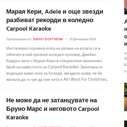
Марая Кери, Adele и още звезди
разбиват рекорди в коледно
Carpool Karaoke
Публикувана от:
ВАНЯ ГЕОРГИЕВА
19 Декември 2016
Инсталирал огромна елха на капака на колата си и
О
облечен в най-грозния коледен пуловер, Джеймс
А
Кордън запя с Марая Кери в специалния празничен
К
брой на известното си Carpool Karaoke. Запитана от
с
водещия какво иска за Коледа, звездата казва, че би
желала да го чуе да пее хита ѝ All I Want For Christmas..
Не може да не затанцувате на
Бруно Марс и неговото Carpool
Karaoke