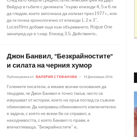
Вейдър в гъбите с дилемата "първо епизоди 4, 5 и 6 ли
да гледам, които започнаха да излизат през 1977 г., или
да ги почна хронологично от епизоди 1, 2 и 3",
Lucasfilms добавя още към объркването. Rogue One
занапред ще е т.нар. Епизод 3.5. Действието..
Джон Банвил, "Безкрайностите"
и силата на черния хумор
Публикувана от:
ВАЛЕРИЯ СТЕФАНОВА
19 Декември 2016
Големите писатели, а имаме всички основания да
твърдим, че Джон Банвил е точно такъв, често се
изкушават от истории, които на пръв поглед са съвсем
обикновени. Да направиш обикновеното изключително
е задача, с която не всеки би се справил, а
находчивостта, с която Банвил го прави, е
впечатляваща. "Безкрайностите" е..