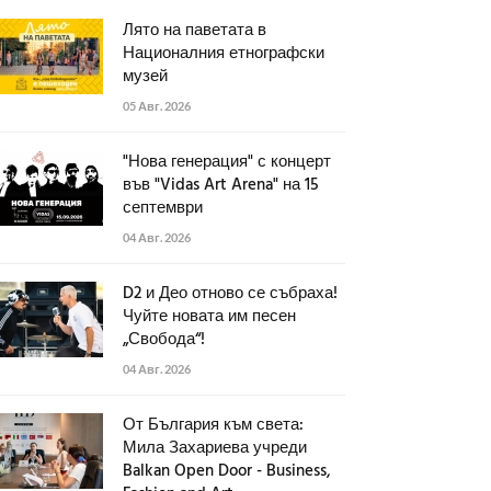
Лято на паветата в
Националния етнографски
музей
05 Авг. 2026
"Нова генерация" с концерт
във "Vidas Art Arena" на 15
септември
04 Авг. 2026
D2 и Део отново се събраха!
Чуйте новата им песен
„Свобода“!
04 Авг. 2026
От България към света:
Мила Захариева учреди
Balkan Open Door - Business,