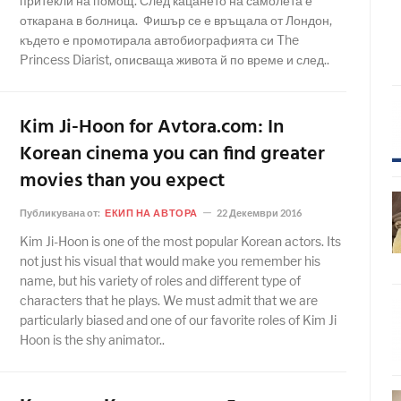
притекли на помощ. След кацането на самолета е
откарана в болница. Фишър се е връщала от Лондон,
където е промотирала автобиографията си The
Princess Diarist, описваща живота й по време и след..
Kim Ji-Hoon for Avtora.com: In
Korean cinema you can find greater
movies than you expect
Публикувана от:
ЕКИП НА АВТОРА
22 Декември 2016
Kim Ji-Hoon is one of the most popular Korean actors. Its
not just his visual that would make you remember his
name, but his variety of roles and different type of
characters that he plays. We must admit that we are
particularly biased and one of our favorite roles of Kim Ji
Hoon is the shy animator..