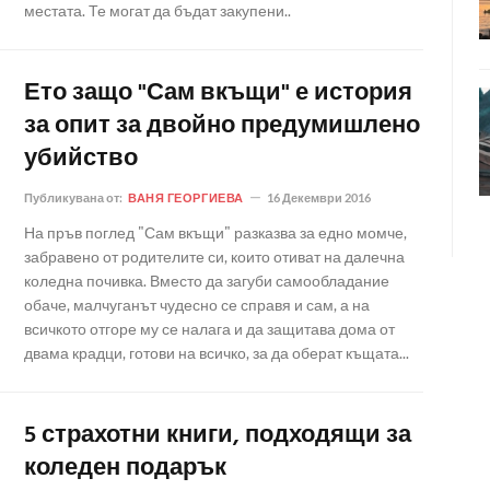
местата. Те могат да бъдат закупени..
Ето защо "Сам вкъщи" е история
за опит за двойно предумишлено
убийство
Публикувана от:
ВАНЯ ГЕОРГИЕВА
16 Декември 2016
На пръв поглед "Сам вкъщи" разказва за едно момче,
забравено от родителите си, които отиват на далечна
коледна почивка. Вместо да загуби самообладание
обаче, малчуганът чудесно се справя и сам, а на
всичкото отгоре му се налага и да защитава дома от
двама крадци, готови на всичко, за да оберат къщата...
5 страхотни книги, подходящи за
коледен подарък