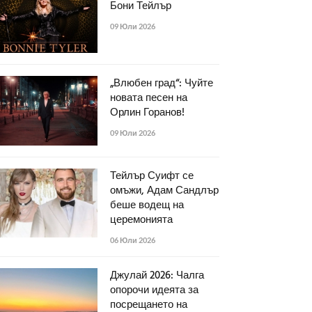
Бони Тейлър
09 Юли 2026
„Влюбен град“: Чуйте
новата песен на
Орлин Горанов!
09 Юли 2026
Тейлър Суифт се
омъжи, Адам Сандлър
беше водещ на
церемонията
06 Юли 2026
Джулай 2026: Чалга
опорочи идеята за
посрещането на