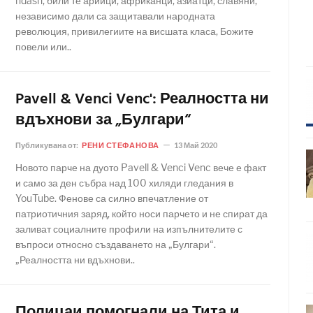
ndash; били те арийци, африканци, азиатци, славяни,
независимо дали са защитавали народната
революция, привилегиите на висшата класа, Божите
повели или..
Pavell & Venci Venc': Реалността ни
вдъхнови за „Булгари“
Публикувана от:
РЕНИ СТЕФАНОВА
13 Май 2020
Новото парче на дуото Pavell & Venci Venc вече е факт
и само за ден събра над 100 хиляди гледания в
YouTube. Фенове са силно впечатление от
патриотичния заряд, който носи парчето и не спират да
заливат социалните профили на изпълнителите с
въпроси относно създаването на „Булгари“.
„Реалността ни вдъхнови..
Полицаи помогнали на Тита и