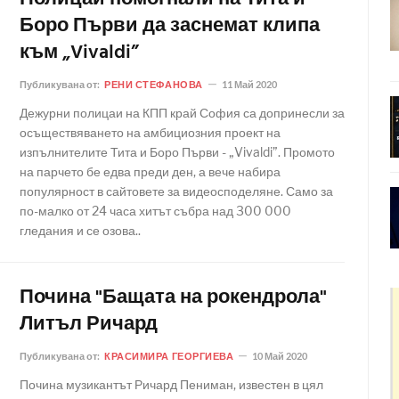
Боро Първи да заснемат клипа
към „Vivaldi”
Публикувана от:
РЕНИ СТЕФАНОВА
11 Май 2020
Дежурни полицаи на КПП край София са допринесли за
осъществяването на амбициозния проект на
изпълнителите Тита и Боро Първи - „Vivaldi”. Промото
на парчето бе едва преди ден, а вече набира
популярност в сайтовете за видеосподеляне. Само за
по-малко от 24 часа хитът събра над 300 000
гледания и се озова..
Почина "Бащата на рокендрола"
Литъл Ричард
Публикувана от:
КРАСИМИРА ГЕОРГИЕВА
10 Май 2020
Почина музикантът Ричард Пениман, известен в цял