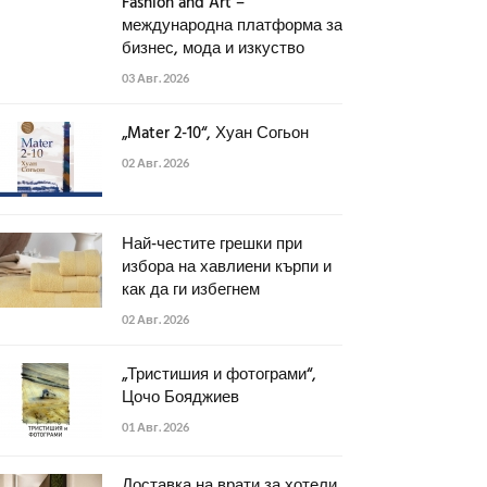
Fashion and Art –
международна платформа за
бизнес, мода и изкуство
03 Авг. 2026
„Mater 2-10“, Хуан Согьон
02 Авг. 2026
Най-честите грешки при
избора на хавлиени кърпи и
как да ги избегнем
02 Авг. 2026
„Тристишия и фотограми“,
Цочо Бояджиев
01 Авг. 2026
Доставка на врати за хотели