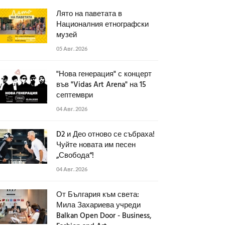
Лято на паветата в
Националния етнографски
музей
05 Авг. 2026
"Нова генерация" с концерт
във "Vidas Art Arena" на 15
септември
04 Авг. 2026
D2 и Део отново се събраха!
Чуйте новата им песен
„Свобода“!
04 Авг. 2026
От България към света:
Мила Захариева учреди
Balkan Open Door - Business,