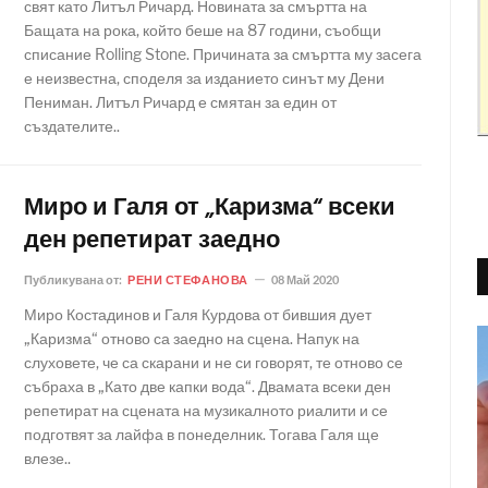
свят като Литъл Ричард. Новината за смъртта на
Бащата на рока, който беше на 87 години, съобщи
списание Rolling Stone. Причината за смъртта му засега
е неизвестна, споделя за изданието синът му Дени
Пениман. Литъл Ричард е смятан за един от
създателите..
Миро и Галя от „Каризма“ всеки
ден репетират заедно
Публикувана от:
РЕНИ СТЕФАНОВА
08 Май 2020
Миро Костадинов и Галя Курдова от бившия дует
„Каризма“ отново са заедно на сцена. Напук на
слуховете, че са скарани и не си говорят, те отново се
събраха в „Като две капки вода“. Двамата всеки ден
репетират на сцената на музикалното риалити и се
подготвят за лайфа в понеделник. Тогава Галя ще
влезе..