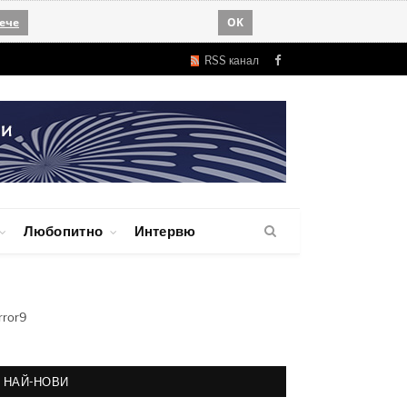
ече
OK
RSS канал
Facebook
Любопитно
Интервю
rror9
НАЙ-НОВИ