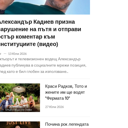
Александър Кадиев призна
нарушение на пътя и отправи
остър коментар към
институциите (видео)
т
13 Юли 2026
ктьорът и телевизионен водещ Александър
адиев публикува в социалните мрежи позиция,
лед като е бил глобен за използване..
Краси Радков, Тото и
жените им ще водят
"Фермата 10"
27 Юли 2026
Почина рок легендата