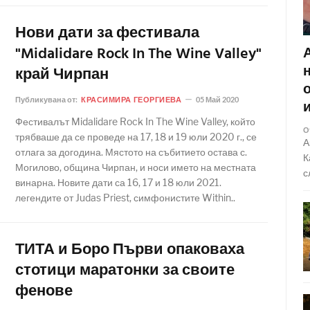
Нови дати за фестивала
"Midalidare Rock In The Wine Valley"
край Чирпан
Публикувана от:
КРАСИМИРА ГЕОРГИЕВА
05 Май 2020
Фестивалът Midalidare Rock In The Wine Valley, който
О
трябваше да се проведе на 17, 18 и 19 юли 2020 г., се
А
отлага за догодина. Мястото на събитието остава с.
К
Могилово, община Чирпан, и носи името на местната
с
винарна. Новите дати са 16, 17 и 18 юли 2021.
легендите от Judas Priest, симфонистите Within..
ТИТА и Боро Първи опаковаха
стотици маратонки за своите
фенове