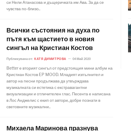
си Нели Атанасова и дъщеричката им Ава. За да се
чувства по-близо..
Всички състояния на духа по
пътя към щастието в новия
сингъл на Кристиан Костов
Публикувана от:
КАТЯ ДИМИТРОВА
04 Май 2020
Better е вторият сингъл от предстоящия мини албум на
Кристиан Костов EP MOOD. Младият изпълнител и
автор на песни продължава да утвърждава
музикалната си естетика с екстравагантни
визуализации и отличителен глас. Песента е написана
в Лос Анджелис с екип от автори, добре познати в
световните музикални..
Михаела Маринова празнува