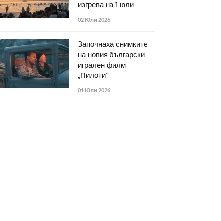
изгрева на 1 юли
02 Юли 2026
Започнаха снимките
на новия български
игрален филм
„Пилоти“
01 Юли 2026