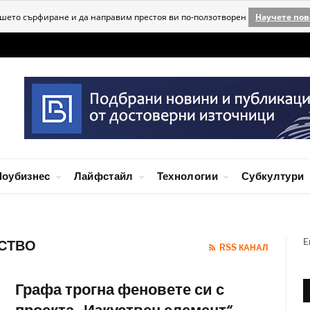
ашето сърфиране и да направим престоя ви по-ползотворен
Научете пов
оубизнес
Лайфстайл
Технологии
Субкултури
E
УСТВО
RSS КАНАЛ
Графа трогна феновете си с