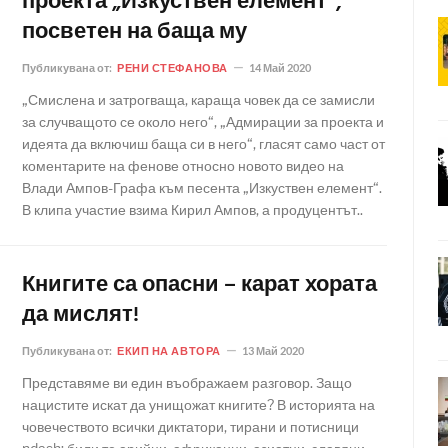
проекта „Изкуствен елемент“,
посветен на баща му
Публикувана от:
РЕНИ СТЕФАНОВА
14 Май 2020
„Смислена и затрогваща, караща човек да се замисли
за случващото се около него“, „Адмирации за проекта и
идеята да включиш баща си в него“, гласят само част от
коментарите на фенове относно новото видео на
Влади Ампов-Графа към песента „Изкуствен елемент“.
В клипа участие взима Кирил Ампов, а продуцентът..
Книгите са опасни – карат хората
да мислят!
Публикувана от:
ЕКИП НА АВТОРА
13 Май 2020
Представяме ви един въображаем разговор. Защо
нацистите искат да унищожат книгите? В историята на
човечеството всички диктатори, тирани и потисници