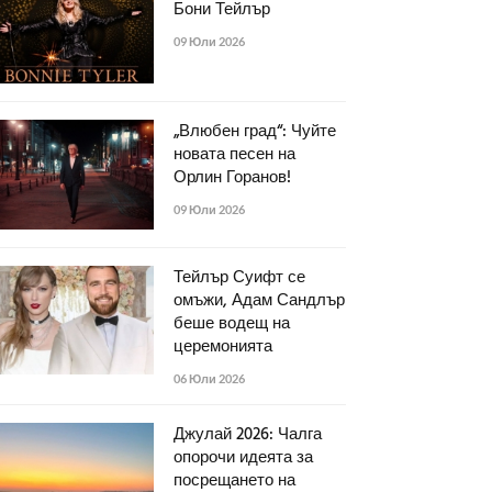
Бони Тейлър
09 Юли 2026
„Влюбен град“: Чуйте
новата песен на
Орлин Горанов!
09 Юли 2026
Тейлър Суифт се
омъжи, Адам Сандлър
беше водещ на
церемонията
06 Юли 2026
Джулай 2026: Чалга
опорочи идеята за
посрещането на