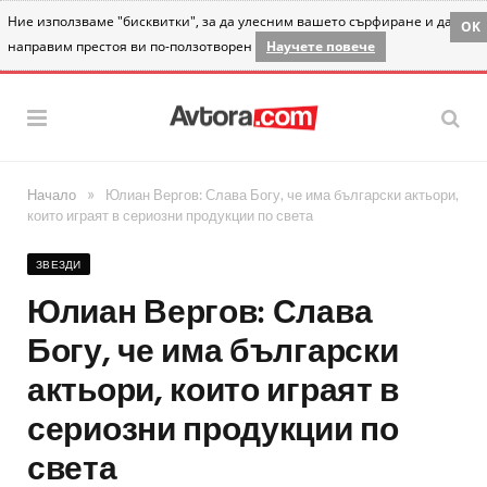
Ние използваме "бисквитки", за да улесним вашето сърфиране и да
OK
направим престоя ви по-ползотворен
Научете повече
»
Начало
Юлиан Вергов: Слава Богу, че има български актьори,
които играят в сериозни продукции по света
ЗВЕЗДИ
Юлиан Вергов: Слава
Богу, че има български
актьори, които играят в
сериозни продукции по
света