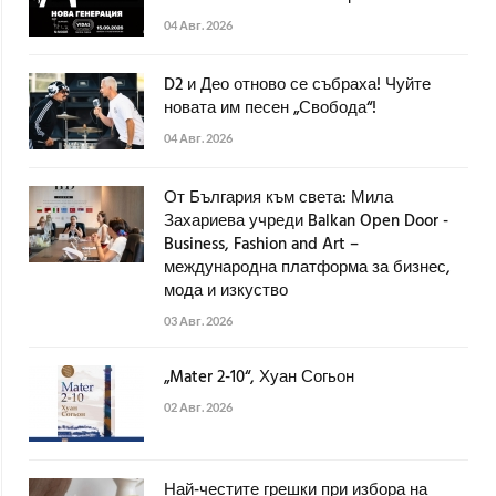
04 Авг. 2026
D2 и Део отново се събраха! Чуйте
новата им песен „Свобода“!
04 Авг. 2026
От България към света: Мила
Захариева учреди Balkan Open Door -
Business, Fashion and Art –
международна платформа за бизнес,
мода и изкуство
03 Авг. 2026
„Mater 2-10“, Хуан Согьон
02 Авг. 2026
Най-честите грешки при избора на