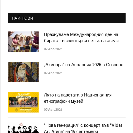
НАЙ-НОВИ
Празнуваме Международния ден на
бирата - всеки първи петък на август
07 Авг. 2026
„Ахинора“ на Аполония 2026 в Созопол
07 Авг. 2026
Лято на паветата в Националния
етнографски музей
05 Авг. 2026
"Нова генерация" с концерт във "Vidas
Art Arena" на 15 септември