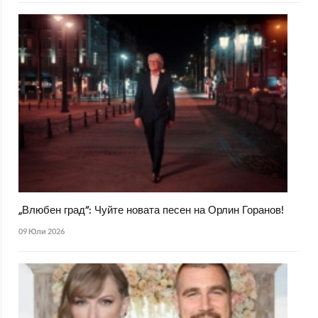
„Влюбен град“: Чуйте новата песен на Орлин Горанов!
09 Юли 2026