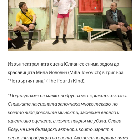
Извън театралната сцена Юлиан се снима редом до
красавицата Мила Йовович (Milla Jovovich) в трилъра
"Четвъртият вид" (
The Fourth Kind
).
"Поцелувахме се малко, подрусахме се, както се казва.
Снимките на сцената започнаха много тегаво, но
когато видя розовите ми нокти, заснехме весело и
щастливо сцената, в която накрая ме убиха. Слава
Богу, че има български актьори, които играят в
сериозни продукции по света. Ако не си повярваш, няма