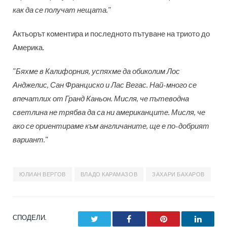
как да се получат нещата."
Актьорът коментира и последното пътуване на триото до
Америка.
"Бяхме в Калифорния, успяхме да обиколим Лос
Анджелис, Сан Франциско и Лас Вегас. Най-много се
впечатлих от Гранд Каньон. Мисля, че пътеводна
светлина не трябва да са ни американците. Мисля, че
ако се ориентираме към англичаните, ще е по-добрият
вариант."
ЮЛИАН ВЕРГОВ
ВЛАДО КАРАМАЗОВ
ЗАХАРИ БАХАРОВ
СПОДЕЛИ.
Twitter
Facebook
Pinterest
LinkedI