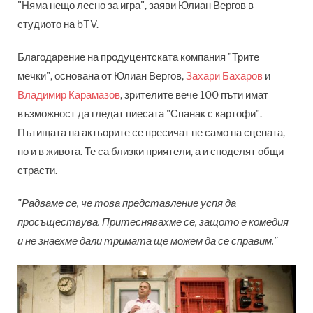
"Няма нещо лесно за игра", заяви Юлиан Вергов в
студиото на bTV.
Благодарение на продуцентската компания "Трите
мечки", основана от Юлиан Вергов,
Захари Бахаров
и
Владимир Карамазов
, зрителите вече 100 пъти имат
възможност да гледат пиесата "Спанак с картофи".
Пътищата на актьорите се пресичат не само на сцената,
но и в живота. Те са близки приятели, а и споделят общи
страсти.
"Радваме се, че това представление успя да
просъществува. Притеснявахме се, защото е комедия
и не знаехме дали тримата ще можем да се справим."