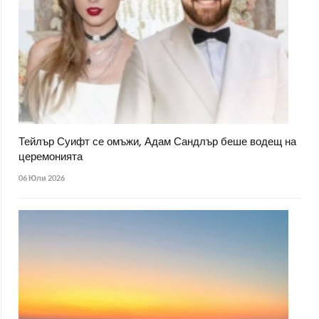
Тейлър Суифт се омъжи, Адам Сандлър беше водещ на
церемонията
06 Юли 2026