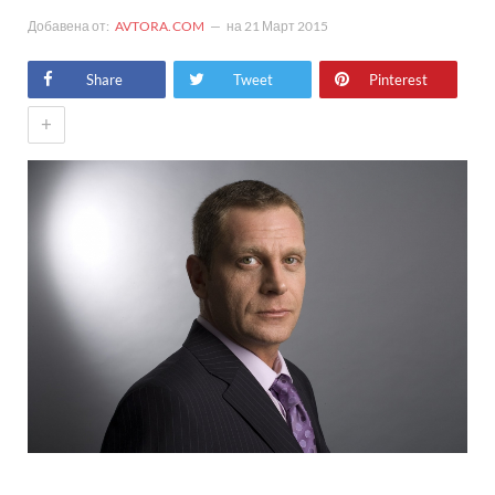
Добавена от:
AVTORA.COM
на
21 Март 2015
Share
Tweet
Pinterest
+