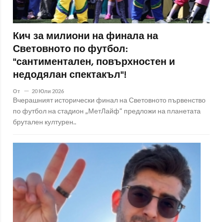
Кич за милиони на финала на
Световното по футбол:
"сантиментален, повърхностен и
недодялан спектакъл"!
От
20 Юли 2026
Вчерашният исторически финал на Световното първенство
по футбол на стадион „МетЛайф“ предложи на планетата
брутален културен..