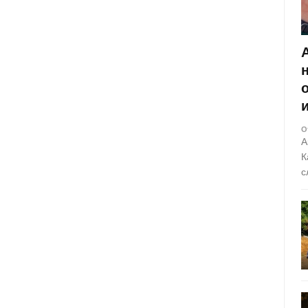
О
А
К
с