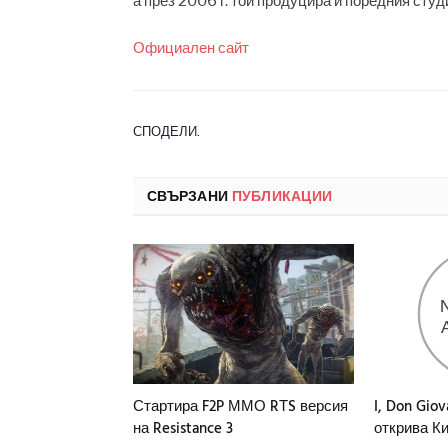
а през 2006 г. той продуцира и поредния студ
Официален сайт
СПОДЕЛИ.
СВЪРЗАНИ
ПУБЛИКАЦИИ
Стартира F2P ММО RТS версия
I, Don Giov
на Resistance 3
открива К