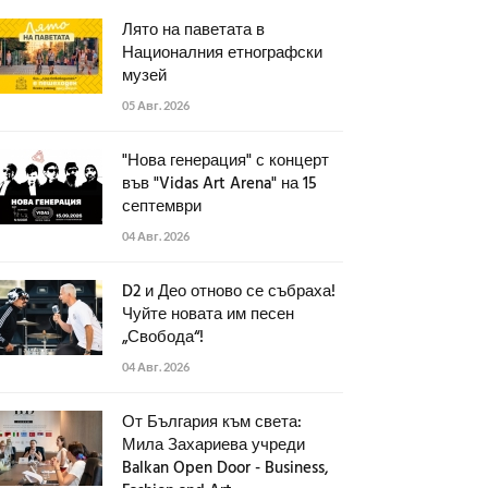
Лято на паветата в
Националния етнографски
музей
05 Авг. 2026
"Нова генерация" с концерт
във "Vidas Art Arena" на 15
септември
04 Авг. 2026
D2 и Део отново се събраха!
Чуйте новата им песен
„Свобода“!
04 Авг. 2026
От България към света:
Мила Захариева учреди
Balkan Open Door - Business,