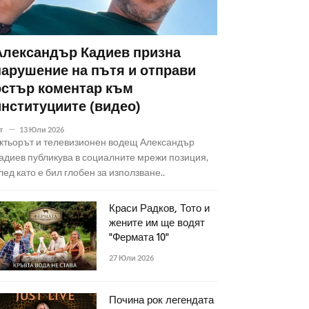
Александър Кадиев призна
нарушение на пътя и отправи
остър коментар към
институциите (видео)
т
13 Юли 2026
ктьорът и телевизионен водещ Александър
адиев публикува в социалните мрежи позиция,
лед като е бил глобен за използване..
Краси Радков, Тото и
жените им ще водят
"Фермата 10"
27 Юли 2026
Почина рок легендата