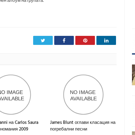
иен албум на групата.
Twitter
Facebook
Pinterest
LinkedIn
anni на Carlos Saura
James Blunt оглави класация на
иномания 2009
погребални песни