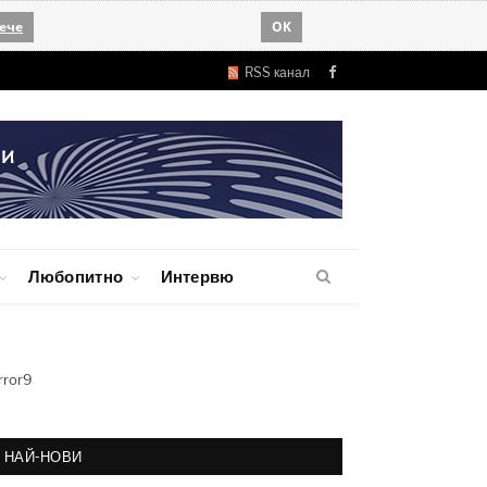
ече
OK
RSS канал
Facebook
Любопитно
Интервю
rror9
НАЙ-НОВИ