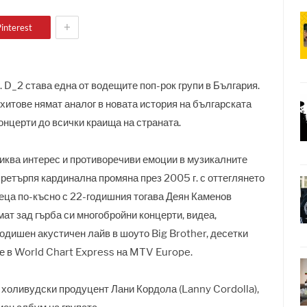
+
interest
 D_2 става една от водещите поп-рок групи в България.
хитове нямат аналог в новата история на българската
онцерти до всички краища на страната.
иква интерес и противоречиви емоции в музикалните
претърпя кардинална промяна през 2005 г. с оттеглянето
сеца по-късно с 22-годишния тогава Деян Каменов
мат зад гърба си многобройни концерти, видеа,
одишен акустичен лайв в шоуто Big Brother, десетки
ие в World Chart Express на MTV Europe.
я холивудски продуцент Лани Кордола (Lanny Cordolla),