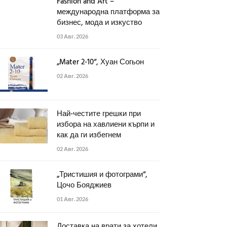
Fashion and Art –
международна платформа за
бизнес, мода и изкуство
03 Авг. 2026
„Mater 2-10“, Хуан Согьон
02 Авг. 2026
Най-честите грешки при
избора на хавлиени кърпи и
как да ги избегнем
02 Авг. 2026
„Тристишия и фотограми“,
Цочо Бояджиев
01 Авг. 2026
Доставка на врати за хотели