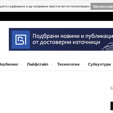
ашето сърфиране и да направим престоя ви по-ползотворен
Научете пов
оубизнес
Лайфстайл
Технологии
Субкултури
E