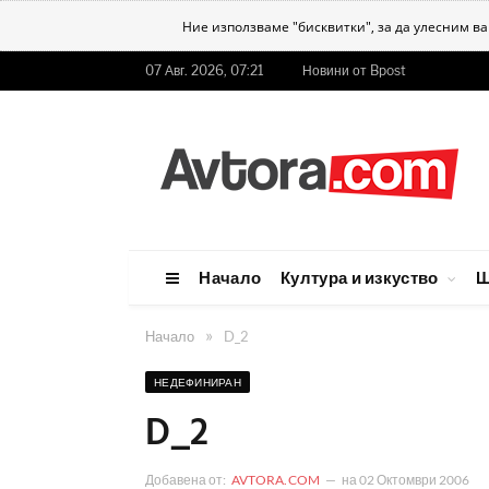
Ние използваме "бисквитки", за да улесним в
07 Авг. 2026, 07:21
Новини от Bpost
Начало
Култура и изкуство
Ш
»
Начало
D_2
НЕДЕФИНИРАН
D_2
Добавена от:
AVTORA.COM
на
02 Октомври 2006