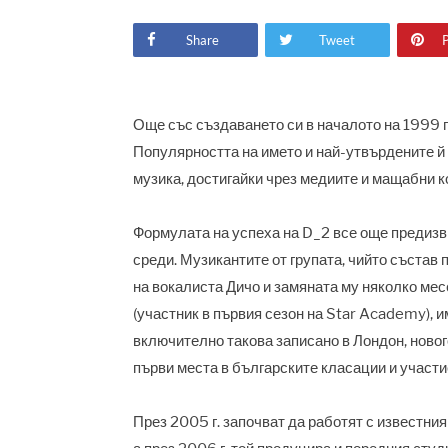
Share
Tweet
P
Още със създаването си в началото на 1999 г.
Популярността на името и най-утвърдените й 
музика, достигайки чрез медиите и мащабни к
Формулата на успеха на D_2 все още предизв
среди. Музикантите от групата, чийто състав 
на вокалиста Дичо и замяната му няколко ме
(участник в първия сезон на Star Academy), и
включително такова записано в Лондон, новог
първи места в българските класации и участ
През 2005 г. започват да работят с известни