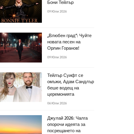
Бони Тейлър
09 Юли 2026
„Влюбен град“: Чуйте
новата песен на
Орлин Горанов!
09 Юли 2026
Тейлър Суифт се
омъжи, Адам Сандлър
беше водещ на
церемонията
06 Юли 2026
Джулай 2026: Чалга
опорочи идеята за
посрещането на