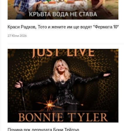
Краси Радков, Тото и жените им ще водят "Фермата 10"
27 Юли 2026
Почина рок легендата Бони Тейлър