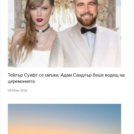
Тейлър Суифт се омъжи, Адам Сандлър беше водещ на
церемонията
06 Юли 2026