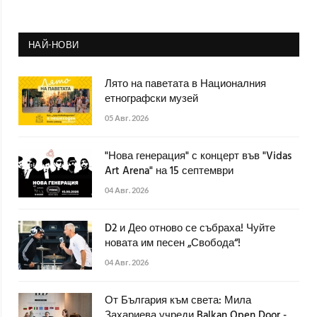
НАЙ-НОВИ
Лято на паветата в Националния
етнографски музей
05 Авг. 2026
"Нова генерация" с концерт във "Vidas
Art Arena" на 15 септември
04 Авг. 2026
D2 и Део отново се събраха! Чуйте
новата им песен „Свобода“!
04 Авг. 2026
От България към света: Мила
Захариева учреди Balkan Open Door -