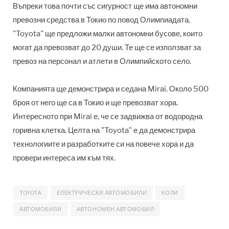
Въпреки това почти със сигурност ще има автономни
превозни средства в Токио по повод Олимпиадата.
"Toyota" ще предложи малки автономни бусове, които
могат да превозват до 20 души. Те ще се използват за
превоз на персонал и атлети в Олимпийското село.
Компанията ще демонстрира и седана Mirai. Около 500
броя от него ще са в Токио и ще превозват хора.
Интересното при Mirai е, че се задвижва от водородна
горивна клетка. Целта на "Toyota" е да демонстрира
технологиите и разработките си на повече хора и да
провери интереса им към тях.
TOYOTA
ЕЛЕКТРИЧЕСКИ АВТОМОБИЛИ
КОЛИ
АВТОМОБИЛИ
АВТОНОМЕН АВТОМОБИЛ