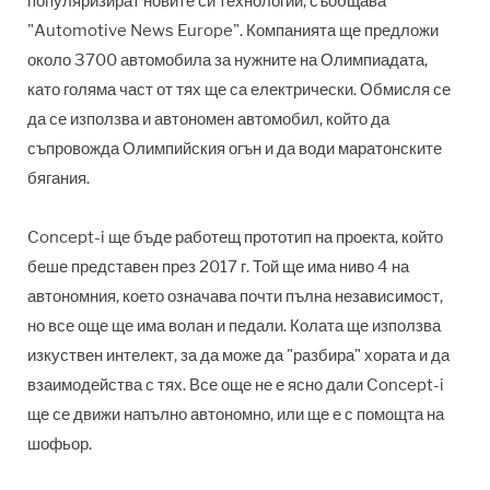
популяризират новите си технологии, съобщава
"Automotive News Europe". Компанията ще предложи
около 3700 автомобила за нужните на Олимпиадата,
като голяма част от тях ще са електрически. Обмисля се
да се използва и автономен автомобил, който да
съпровожда Олимпийския огън и да води маратонските
бягания.
Concept-i ще бъде работещ прототип на проекта, който
беше представен през 2017 г. Той ще има ниво 4 на
автономния, което означава почти пълна независимост,
но все още ще има волан и педали. Колата ще използва
изкуствен интелект, за да може да "разбира" хората и да
взаимодейства с тях. Все още не е ясно дали Concept-i
ще се движи напълно автономно, или ще е с помощта на
шофьор.