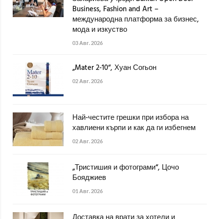
Business, Fashion and Art –
международна платформа за бизнес,
мода и изкуство
03 Авг. 2026
„Mater 2-10“, Хуан Согьон
02 Авг. 2026
Най-честите грешки при избора на
хавлиени кърпи и как да ги избегнем
02 Авг. 2026
„Тристишия и фотограми“, Цочо
Бояджиев
01 Авг. 2026
Доставка на врати за хотели и