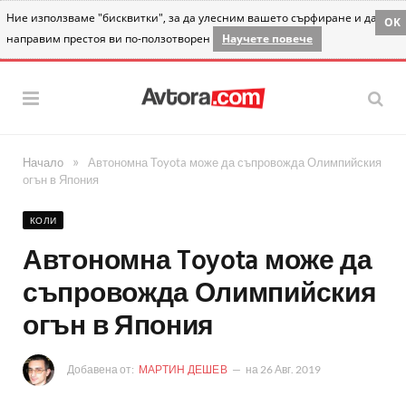
Ние използваме "бисквитки", за да улесним вашето сърфиране и да
OK
направим престоя ви по-ползотворен
Научете повече
»
Начало
Автономна Toyota може да съпровожда Олимпийския
огън в Япония
КОЛИ
Автономна Toyota може да
съпровожда Олимпийския
огън в Япония
Добавена от:
МАРТИН ДЕШЕВ
на
26 Авг. 2019