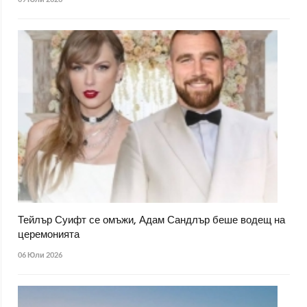
Тейлър Суифт се омъжи, Адам Сандлър беше водещ на
церемонията
06 Юли 2026