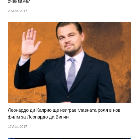
очакваме?
20 Авг. 2017
Леонардо ди Каприо ще изиграе главната роля в нов
филм за Леонардо да Винчи
15 Авг. 2017