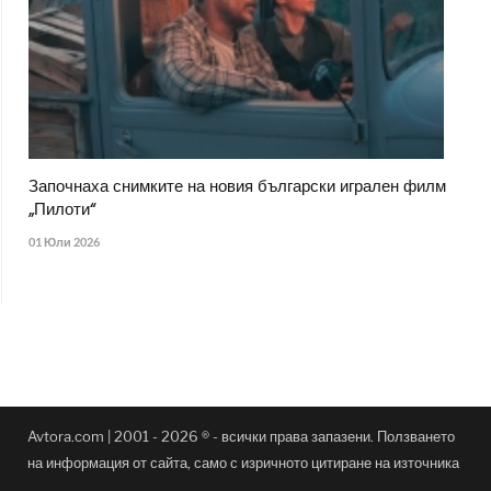
Започнаха снимките на новия български игрален филм
„Пилоти“
01 Юли 2026
Avtora.com | 2001 - 2026 ® - всички права запазени. Ползването
на информация от сайта, само с изричното цитиране на източника