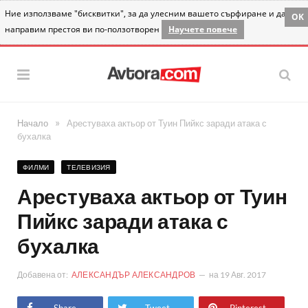
Ние използваме "бисквитки", за да улесним вашето сърфиране и да
OK
направим престоя ви по-ползотворен
Научете повече
»
Начало
Арестуваха актьор от Туин Пийкс заради атака с
бухалка
ФИЛМИ
ТЕЛЕВИЗИЯ
Арестуваха актьор от Туин
Пийкс заради атака с
бухалка
Добавена от:
АЛЕКСАНДЪР АЛЕКСАНДРОВ
на
19 Авг. 2017