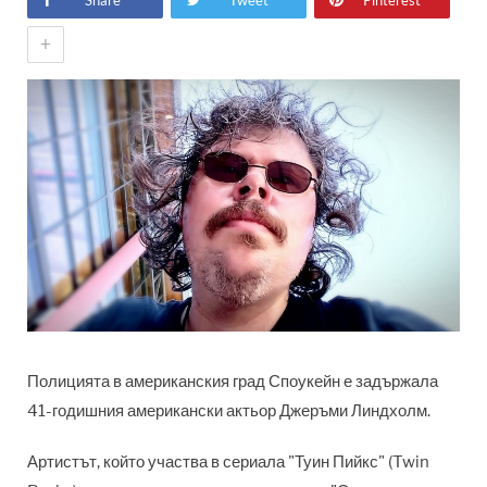
Share
Tweet
Pinterest
+
Полицията в американския град Споукейн е задържала
41-годишния американски актьор Джеръми Линдхолм.
Артистът, който участва в сериала "Туин Пийкс" (Twin