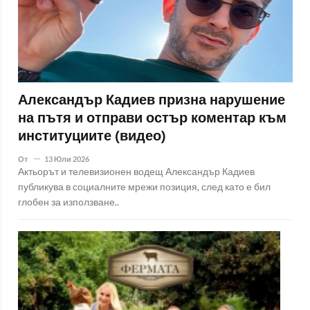
Александър Кадиев призна нарушение
на пътя и отправи остър коментар към
институциите (видео)
От
13 Юли 2026
Актьорът и телевизионен водещ Александър Кадиев
публикува в социалните мрежи позиция, след като е бил
глобен за използване..