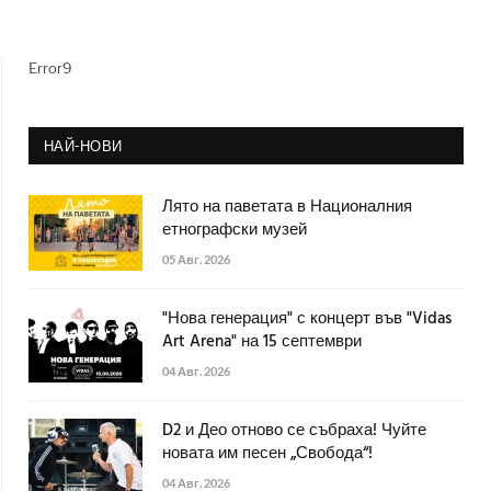
Error9
НАЙ-НОВИ
Лято на паветата в Националния
етнографски музей
05 Авг. 2026
"Нова генерация" с концерт във "Vidas
Art Arena" на 15 септември
04 Авг. 2026
D2 и Део отново се събраха! Чуйте
новата им песен „Свобода“!
04 Авг. 2026