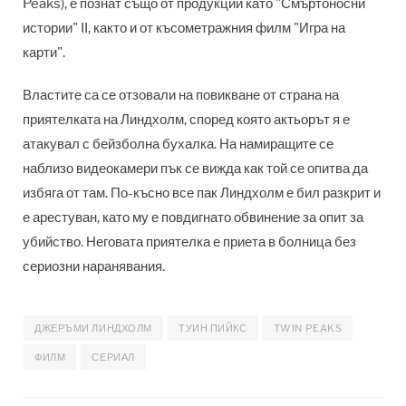
Peaks), е познат също от продукции като "Смъртоносни
истории" II, както и от късометражния филм "Игра на
карти".
Властите са се отзовали на повикване от страна на
приятелката на Линдхолм, според която актьорът я е
атакувал с бейзболна бухалка. На намиращите се
наблизо видеокамери пък се вижда как той се опитва да
избяга от там. По-късно все пак Линдхолм е бил разкрит и
е арестуван, като му е повдигнато обвинение за опит за
убийство. Неговата приятелка е приета в болница без
сериозни наранявания.
ДЖЕРЪМИ ЛИНДХОЛМ
ТУИН ПИЙКС
TWIN PEAKS
ФИЛМ
СЕРИАЛ