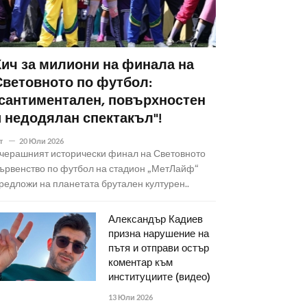
Кич за милиони на финала на
Световното по футбол:
"сантиментален, повърхностен
и недодялан спектакъл"!
т
20 Юли 2026
черашният исторически финал на Световното
ървенство по футбол на стадион „МетЛайф“
редложи на планетата брутален културен..
Александър Кадиев
призна нарушение на
пътя и отправи остър
коментар към
институциите (видео)
13 Юли 2026