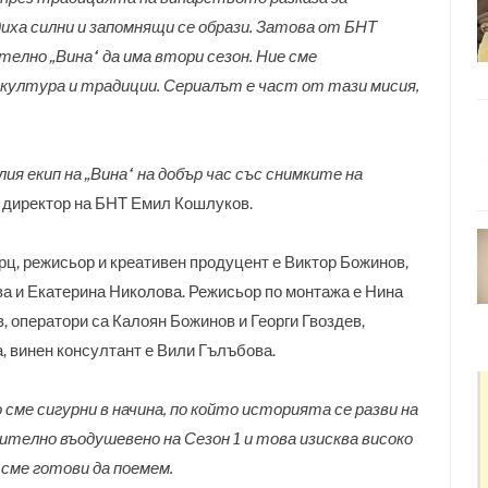
ха силни и запомнящи се образи. Затова от БНТ
телно „Вина“ да има втори сезон. Ние сме
култура и традиции. Сериалът е част от тази мисия,
ия екип на „Вина“ на добър час със снимките на
т директор на БНТ Емил Кошлуков.
рц, режисьор и креативен продуцент е Виктор Божинов,
а и Екатерина Николова. Режисьор по монтажа е Нина
 оператори са Калоян Божинов и Георги Гвоздев,
 винен консултант е Вили Гълъбова.
ме сигурни в начина, по който историята се разви на
ително въодушевено на Сезон 1 и това изисква високо
сме готови да поемем.