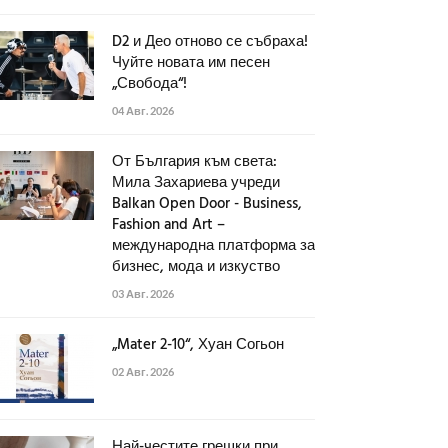
D2 и Део отново се събраха!
Чуйте новата им песен
„Свобода“!
04 Авг. 2026
От България към света:
Мила Захариева учреди
Balkan Open Door - Business,
Fashion and Art –
международна платформа за
бизнес, мода и изкуство
03 Авг. 2026
„Mater 2-10“, Хуан Согьон
02 Авг. 2026
Най-честите грешки при