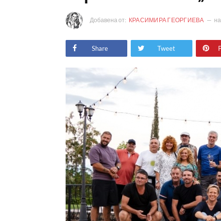
Добавена от:
КРАСИМИРА ГЕОРГИЕВА
н
Share
Tweet
P