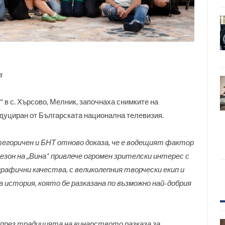
в
 в с. Хърсово, Мелник, започнаха снимките на
одуциран от Българската национална телевизия.
атегоричен и БНТ отново доказа, че е водещият фактор
зон на „Вина“ привлече огромен зрителски интерес с
афични качества, с великолепния творчески екип и
 история, която бе разказана по възможно най-добрия
, през традицията на винарството разказа за