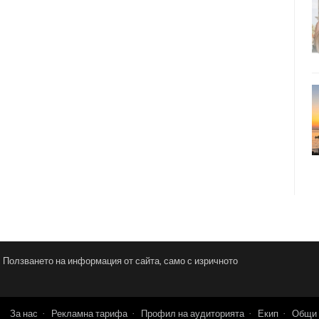
и. Ползването на информация от сайта, само с изричното
За нас
Рекламна тарифа
Профил на аудиторията
Екип
Общи 