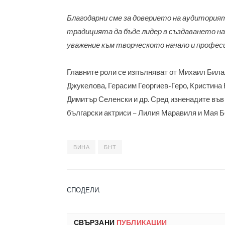
Благодарни сме за доверието на аудитория
традицията да бъде лидер в създаването на 
уважение към творческото начало и профес
Главните роли се изпълняват от Михаил Била
Джукелова, Герасим Георгиев-Геро, Кристина
Димитър Селенски и др. Сред изненадите във 
български актриси – Лилия Маравиля и Мая Б
ВИНА
БНТ
СПОДЕЛИ.
СВЪРЗАНИ
ПУБЛИКАЦИИ