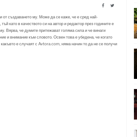
Facebook
Twitter
и от създаването му. Може да се каже, че е сред най-
 тъй като в качеството си на автор и редактор през годините е
у. Вярва, че думите притежават голяма сила и че винаги
ние и внимание към словото. Освен това е убедена, че когато
 какъвто е случаят с Avtora.com, няма начин то да не се получи