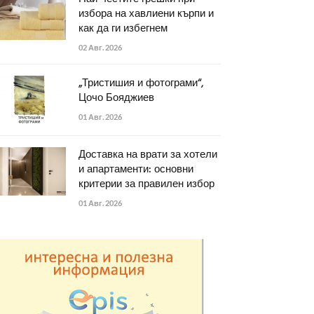
избора на хавлиени кърпи и
как да ги избегнем
02 Авг. 2026
„Тристишия и фотограми“,
Цочо Бояджиев
01 Авг. 2026
Доставка на врати за хотели
и апартаменти: основни
критерии за правилен избор
01 Авг. 2026