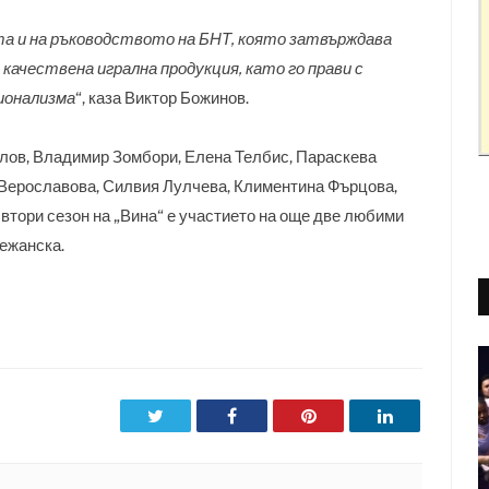
та и на ръководството на БНТ, която затвърждава
качествена игрална продукция, като го прави с
ионализма
“, каза Виктор Божинов.
лов, Владимир Зомбори, Елена Телбис, Параскева
 Верославова, Силвия Лулчева, Климентина Фърцова,
втори сезон на „Вина“ е участието на още две любими
ежанска.
Twitter
Facebook
Pinterest
LinkedIn