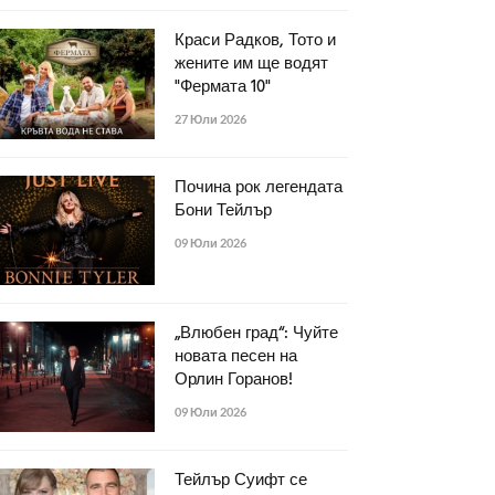
Краси Радков, Тото и
жените им ще водят
"Фермата 10"
27 Юли 2026
Почина рок легендата
Бони Тейлър
09 Юли 2026
„Влюбен град“: Чуйте
новата песен на
Орлин Горанов!
09 Юли 2026
Тейлър Суифт се