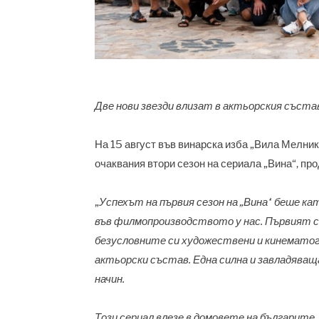
Две нови звезди влизат в актьорския съста
На 15 август във винарска изба „Вила Мелник“
очаквания втори сезон на сериала
„Вина“
, пр
„
Успехът на първия сезон на „Вина“ беше к
във филмопроизводството у нас. Първият се
безусловните си художествени и кинематогр
актьорски състав. Една силна и завладяваща
начин.
Този сериал влезе в домовете на българите