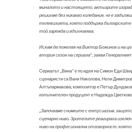
миналото и настоящето, актьорите изгради
решихме без никакво колебание, че е задължи
телевизията, която поддържа българските 
той зарежда и вдъхновява.
Искам да пожелая на Виктор Божинов и на цел
втория сезон на сериала
“, заяви Генералния
Сериалът „Вина“ е по идея на Симон Еди Шва
сценаристи са Ваня Николова, Нели Димитров
Алтъпармакова, композитор е Петър Дундаков,
изпълнителен продуцент е Надежда Цветкова,
„
Започваме снимките с ентусиазъм, защото с
сценарно ниво. Зрителите реагираха изключ
ниво на професионална отговорност, която 