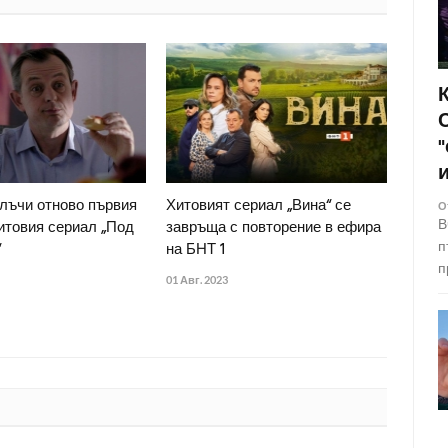
лъчи отново първия
Хитовият сериал „Вина“ се
О
В
итовия сериал „Под
завръща с повторение в ефира
п
“
на БНТ 1
п
01 Авг. 2023