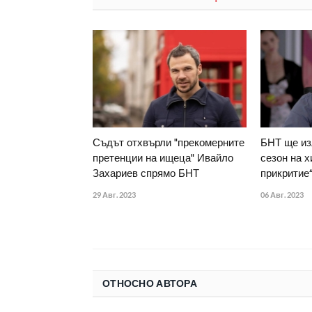
Съдът отхвърли "прекомерните
БНТ ще из
претенции на ищеца" Ивайло
сезон на х
Захариев спрямо БНТ
прикритие
29 Авг. 2023
06 Авг. 2023
ОТНОСНО АВТОРА