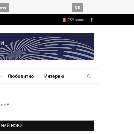
ече
OK
RSS канал
Facebook
Любопитно
Интервю
rror9
НАЙ-НОВИ