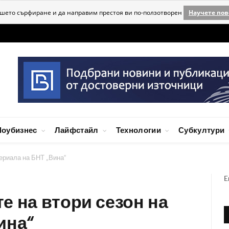
ашето сърфиране и да направим престоя ви по-ползотворен
Научете пов
оубизнес
Лайфстайл
Технологии
Субкултури
сериала на БНТ „Вина“
E
е на втори сезон на
ина“