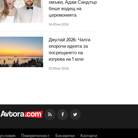
омъжи, Адам Сандлър
беше водещ на
церемонията
06 Юли 2026
Джулай 2026: Чалга
опорочи идеята за
посрещането на
изгрева на 1 юли
02 Юли 2026
Facebook
Twitter
условия
Поверителност
Бисквитки
Контакти