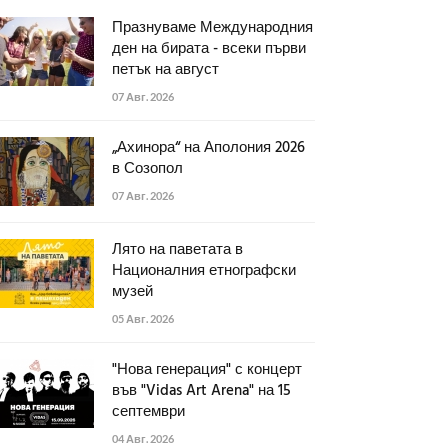
Празнуваме Международния
ден на бирата - всеки първи
петък на август
07 Авг. 2026
„Ахинора“ на Аполония 2026
в Созопол
07 Авг. 2026
Лято на паветата в
Националния етнографски
музей
05 Авг. 2026
"Нова генерация" с концерт
във "Vidas Art Arena" на 15
септември
04 Авг. 2026