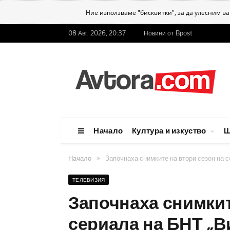
Ние използваме "бисквитки", за да улесним в
08 Авг. 2026, 20:37
Новини от Bpost
Начало
Култура и изкуство
Ш
»
Начало
Започнаха снимките на втори сезон на 
ТЕЛЕВИЗИЯ
Започнаха снимкит
сериала на БНТ „В