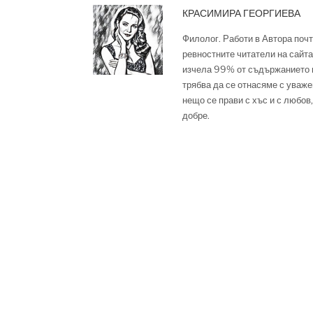
КРАСИМИРА ГЕОРГИЕВА
Филолог. Работи в Автора почт
ревностните читатели на сайта,
изчела 99% от съдържанието м
трябва да се отнасяме с уваже
нещо се прави с хъс и с любов,
добре.