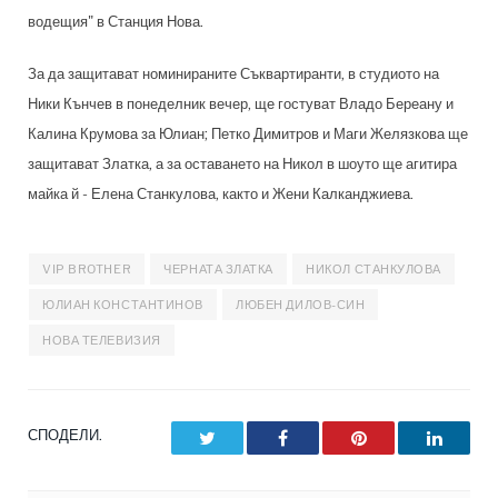
водещия" в Станция Нова.
За да защитават номинираните Съквартиранти, в студиото на
Ники Кънчев в понеделник вечер, ще гостуват Владо Береану и
Калина Крумова за Юлиан; Петко Димитров и Маги Желязкова ще
защитават Златка, а за оставането на Никол в шоуто ще агитира
майка й - Елена Станкулова, както и Жени Калканджиева.
VIP BROTHER
ЧЕРНАТА ЗЛАТКА
НИКОЛ СТАНКУЛОВА
ЮЛИАН КОНСТАНТИНОВ
ЛЮБЕН ДИЛОВ-СИН
НОВА ТЕЛЕВИЗИЯ
СПОДЕЛИ.
Twitter
Facebook
Pinterest
LinkedI