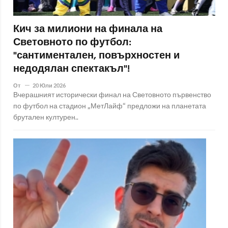
Кич за милиони на финала на
Световното по футбол:
"сантиментален, повърхностен и
недодялан спектакъл"!
От
20 Юли 2026
Вчерашният исторически финал на Световното първенство
по футбол на стадион „МетЛайф“ предложи на планетата
брутален културен..