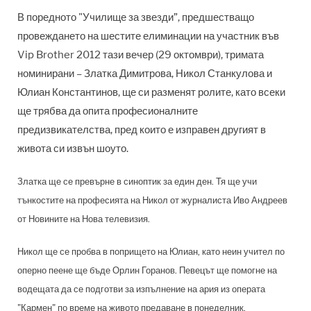
В поредното "Училище за звезди”, предшестващо
провеждането на шестите елиминации на участник във
Vip Brother 2012 тази вечер (29 октомври), тримата
номинирани – Златка Димитрова, Никол Станкулова и
Юлиан Константинов, ще си разменят ролите, като всеки
ще трябва да опита професионалните
предизвикателства, пред които е изправен другият в
живота си извън шоуто.
Златка ще се превърне в синоптик за един ден. Тя ще учи
тънкостите на професията на Никол от журналиста Иво Андреев
от Новините на Нова телевизия.
Никол ще се пробва в попрището на Юлиан, като неин учител по
оперно пеене ще бъде Орлин Горанов. Певецът ще помогне на
водещата да се подготви за изпълнение на ария из операта
"Кармен" по време на живото предаване в понеделник.