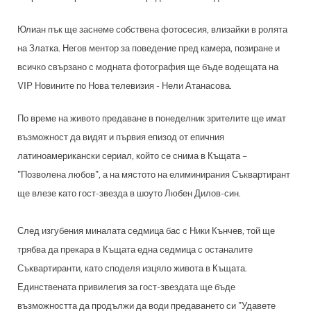
Юлиан пък ще заснеме собствена фотосесия, влизайки в ролята
на Златка. Негов ментор за поведение пред камера, позиране и
всичко свързано с модната фотография ще бъде водещата на
VIP Новините по Нова телевизия - Нели Атанасова.
По време на живото предаване в понеделник зрителите ще имат
възможност да видят и първия епизод от епичния
латиноамерикански сериал, който се снима в Къщата –
"Позволена любов", а на мястото на елиминирания Съквартирант
ще влезе като гост-звезда в шоуто Любен Дилов-син.
След изгубения миналата седмица бас с Ники Кънчев, той ще
трябва да прекара в Къщата една седмица с останалите
Съквартиранти, като споделя изцяло живота в Къщата.
Единствената привилегия за гост-звездата ще бъде
възможността да продължи да води предаването си "Удавете