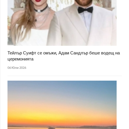
Тейлър Суифт се омъжи, Адам Сандлър беше водещ на
церемонията
06 Юли 2026