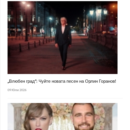
„Влюбен град“: Чуйте новата песен на Орлин Горанов!
09 Юли 2026