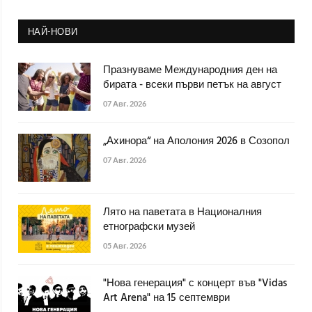
НАЙ-НОВИ
Празнуваме Международния ден на
бирата - всеки първи петък на август
07 Авг. 2026
„Ахинора“ на Аполония 2026 в Созопол
07 Авг. 2026
Лято на паветата в Националния
етнографски музей
05 Авг. 2026
"Нова генерация" с концерт във "Vidas
Art Arena" на 15 септември