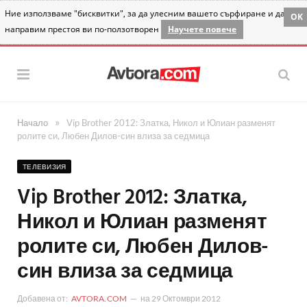
Ние използваме "бисквитки", за да улесним вашето сърфиране и да
OK
направим престоя ви по-ползотворен
Научете повече
»
Начало
Vip Brother 2012: Златка, Никол и Юлиан разменят
ролите си, Любен Дилов-син влиза за седмица
ТЕЛЕВИЗИЯ
Vip Brother 2012: Златка,
Никол и Юлиан разменят
ролите си, Любен Дилов-
син влиза за седмица
Добавена от:
AVTORA.COM
на
29 Октомври 2012