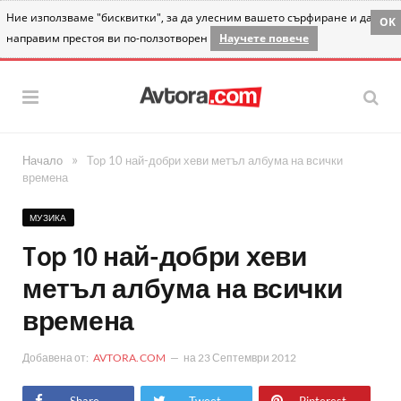
Ние използваме "бисквитки", за да улесним вашето сърфиране и да
OK
направим престоя ви по-ползотворен
Научете повече
»
Начало
Top 10 най-добри хеви метъл албума на всички
времена
МУЗИКА
Top 10 най-добри хеви
метъл албума на всички
времена
Добавена от:
AVTORA.COM
на
23 Септември 2012