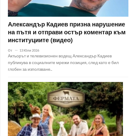
Александър Кадиев призна нарушение
на пътя и отправи остър коментар към
институциите (видео)
От
13 Юли 2026
Актьорът и телевизионен водещ Александър Кадиев
публикува в социалните мрежи позиция, след като е бил
глобен за използване..