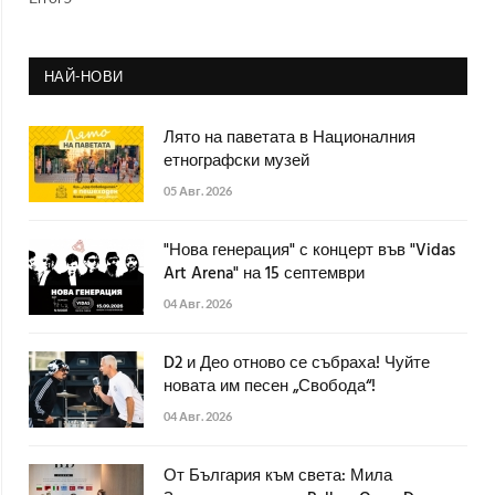
НАЙ-НОВИ
Лято на паветата в Националния
етнографски музей
05 Авг. 2026
"Нова генерация" с концерт във "Vidas
Art Arena" на 15 септември
04 Авг. 2026
D2 и Део отново се събраха! Чуйте
новата им песен „Свобода“!
04 Авг. 2026
От България към света: Мила