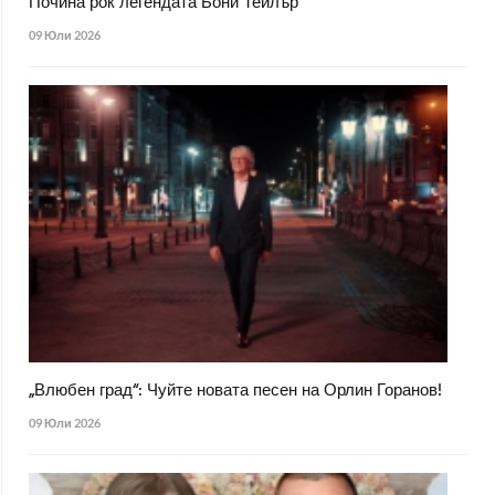
Почина рок легендата Бони Тейлър
09 Юли 2026
„Влюбен град“: Чуйте новата песен на Орлин Горанов!
09 Юли 2026