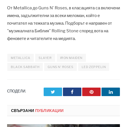
От Metallica до Guns N' Roses, в класацията са включени
имена, задължителни за всеки меломан, който е
почитател на тежката музика. Подборът е направен от
"музикалната Библия" Rolling Stone според вота на
феновете и читателите на медията.
METALLICA
SLAYER
IRON MAIDEN
BLACK SABBATH
GUNS N' ROSES
LED ZEPPELIN
СПОДЕЛИ.
Twitter
Facebook
Pinterest
LinkedI
СВЪРЗАНИ
ПУБЛИКАЦИИ