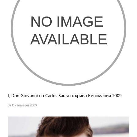
I, Don Giovanni на Carlos Saura открива Киномания 2009
09 Октомври 2009