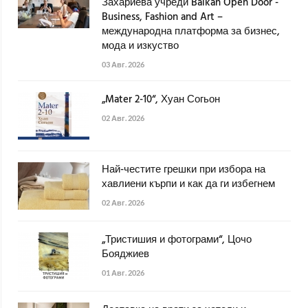
Захариева учреди Balkan Open Door -
Business, Fashion and Art –
международна платформа за бизнес,
мода и изкуство
03 Авг. 2026
„Mater 2-10“, Хуан Согьон
02 Авг. 2026
Най-честите грешки при избора на
хавлиени кърпи и как да ги избегнем
02 Авг. 2026
„Тристишия и фотограми“, Цочо
Бояджиев
01 Авг. 2026