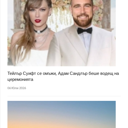
Тейлър Суифт се омъжи, Адам Сандлър беше водещ на
церемонията
06 Юли 2026