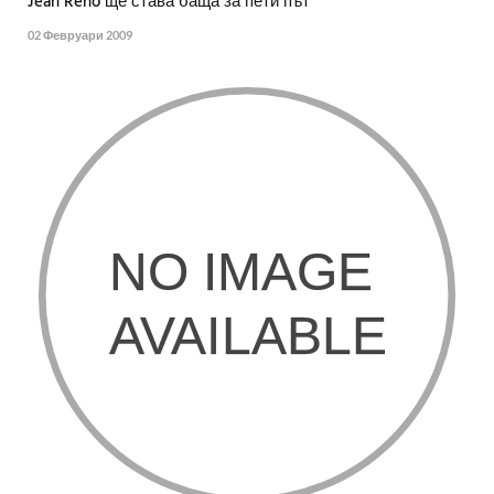
Jean Reno ще става баща за пети път
02 Февруари 2009