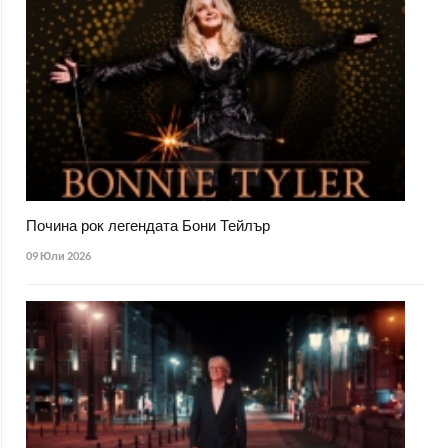
Почина рок легендата Бони Тейлър
09 Юли 2026