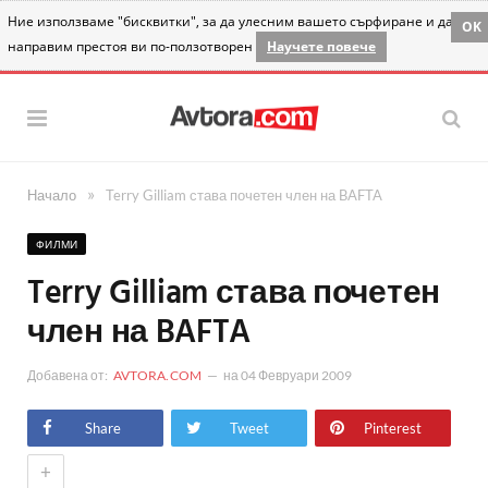
Ние използваме "бисквитки", за да улесним вашето сърфиране и да
OK
направим престоя ви по-ползотворен
Научете повече
»
Начало
Terry Gilliam става почетен член на BAFTA
ФИЛМИ
Terry Gilliam става почетен
член на BAFTA
Добавена от:
AVTORA.COM
на
04 Февруари 2009
Share
Tweet
Pinterest
+