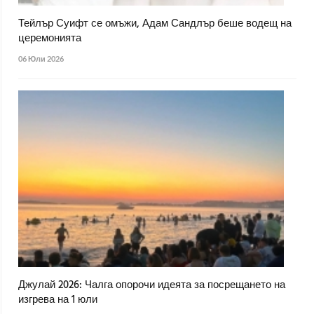
Тейлър Суифт се омъжи, Адам Сандлър беше водещ на
церемонията
06 Юли 2026
Джулай 2026: Чалга опорочи идеята за посрещането на
изгрева на 1 юли