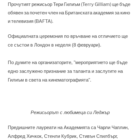
Прочутият режисьор Тери Гилиъм (Terry Gilliam) ще бъде
обявен за почетен член на Британската академия за кино
и телевизия (BAFTA).
Официалната церемония по връчване на отличието ще
се състои в Лондон в неделя (8 февруари).
По думите на организаторите, "мероприятието ще бъде
едно заслужено признание за таланта и заслугите на
Гилиъм в света на кинематографията".
Режисьорът с любимеца си Леджър
Предишните лауреати на Академията са Чарли Чаплин,
Алфред Хичкок, Стенли Кубрик, Стивън Спилбърг,