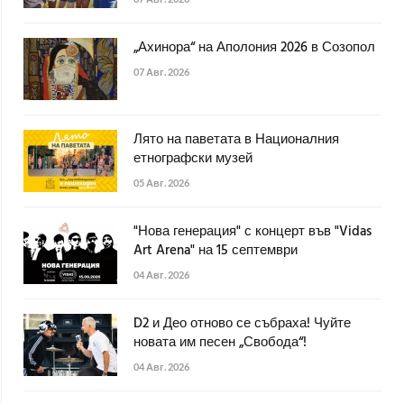
„Ахинора“ на Аполония 2026 в Созопол
07 Авг. 2026
Лято на паветата в Националния
етнографски музей
05 Авг. 2026
"Нова генерация" с концерт във "Vidas
Art Arena" на 15 септември
04 Авг. 2026
D2 и Део отново се събраха! Чуйте
новата им песен „Свобода“!
04 Авг. 2026