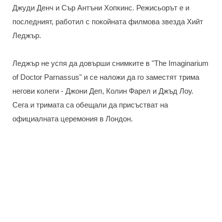
Джуди Денч и Сър Антъни Хопкинс. Режисьорът е и
последният, работил с покойната филмова звезда Хийт
Леджър.
Леджър не успя да довърши снимките в "The Imaginarium
of Doctor Parnassus" и се наложи да го заместят трима
негови колеги - Джони Деп, Колин Фарел и Джъд Лоу.
Сега и тримата са обещали да присъстват на
официалната церемония в Лондон.