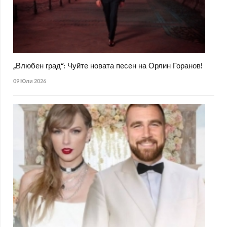
„Влюбен град“: Чуйте новата песен на Орлин Горанов!
09 Юли 2026