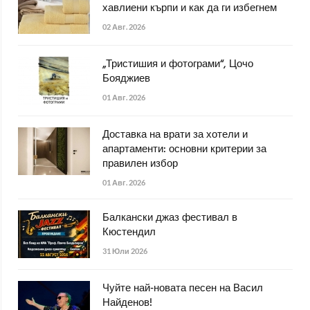
хавлиени кърпи и как да ги избегнем
02 Авг. 2026
„Тристишия и фотограми“, Цочо
Бояджиев
01 Авг. 2026
Доставка на врати за хотели и
апартаменти: основни критерии за
правилен избор
01 Авг. 2026
Балкански джаз фестивал в
Кюстендил
31 Юли 2026
Чуйте най-новата песен на Васил
Найденов!