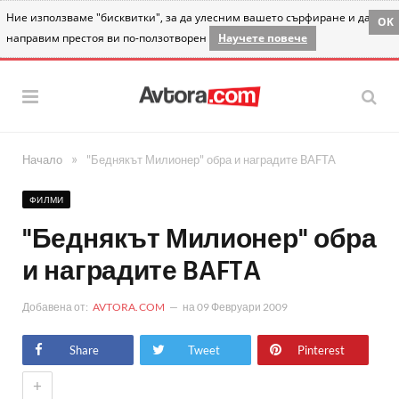
Ние използваме "бисквитки", за да улесним вашето сърфиране и да
OK
направим престоя ви по-ползотворен
Научете повече
»
Начало
"Беднякът Милионер" обра и наградите BAFTA
ФИЛМИ
"Беднякът Милионер" обра
и наградите BAFTA
Добавена от:
AVTORA.COM
на
09 Февруари 2009
Share
Tweet
Pinterest
+