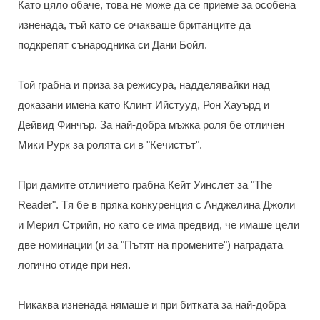
Като цяло обаче, това не може да се приеме за особена
изненада, тъй като се очакваше британците да
подкрепят сънародника си Дани Бойл.
Той грабна и приза за режисура, надделявайки над
доказани имена като Клинт Ийстууд, Рон Хауърд и
Дейвид Финчър. За най-добра мъжка роля бе отличен
Мики Рурк за ролята си в "Кечистът".
При дамите отличието грабна Кейт Уинслет за "The
Reader". Tя бе в пряка конкуренция с Анджелина Джоли
и Мерил Стрийп, но като се има предвид, че имаше цели
две номинации (и за "Пътят на промените") наградата
логично отиде при нея.
Никаква изненада нямаше и при битката за най-добра