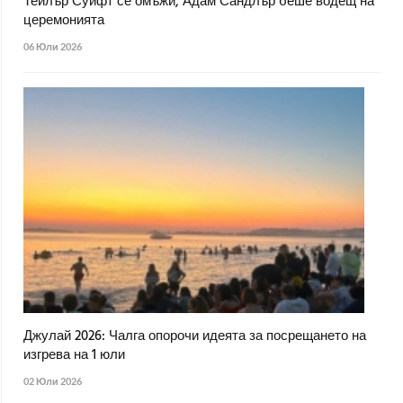
Тейлър Суифт се омъжи, Адам Сандлър беше водещ на
церемонията
06 Юли 2026
Джулай 2026: Чалга опорочи идеята за посрещането на
изгрева на 1 юли
02 Юли 2026