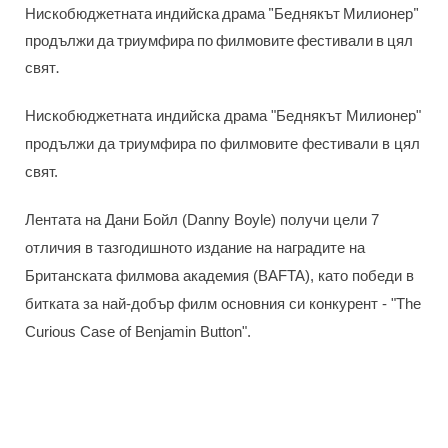
Нискобюджетната индийска драма "Беднякът Милионер"
продължи да триумфира по филмовите фестивали в цял
свят.
Нискобюджетната индийска драма "Беднякът Милионер"
продължи да триумфира по филмовите фестивали в цял
свят.
Лентата на Дани Бойл (Danny Boyle) получи цели 7
отличия в тазгодишното издание на наградите на
Британската филмова академия (BAFTA), като победи в
битката за най-добър филм основния си конкурент - "The
Curious Case of Benjamin Button".